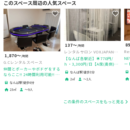
このスペース周辺の人気スペース
8
137〜
/時間
Re
レンタルサロン VOXJAPAN
1,870〜
/時間
STUDIO
NE
【なんば各駅近】🌟770円/
G.Cレンタルスペース
ー
ｈ・3,300円/日【A席(奥側)】
仲間とポーカーやボドゲをする
ス
🌟備品消耗品充実🌟💗ネイル💗
なんば駅 徒歩3分
ならここ!! 24時間利用可能!! 持
未
レンタルサロン シェアサロン
2
㎡
〜
2
人
ち込み可能・冷蔵庫付き・ボー
料
💗
なんば駅 徒歩6分
ドゲームをして盛り上がろう!!
23
㎡
〜
9
人
この条件のスペースをもっと見る