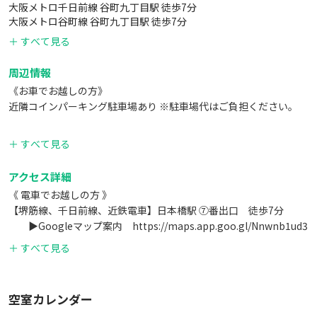
大阪メトロ千日前線 谷町九丁目駅 徒歩7分
大阪メトロ谷町線 谷町九丁目駅 徒歩7分
＋ すべて見る
周辺情報
《お車でお越しの方》
近隣コインパーキング駐車場あり ※駐車場代はご負担ください。
《コンビニ》
＋ すべて見る
近隣のコンビニは2箇所あります。
・セブンイレブン大阪瓦屋町3丁目店（徒歩１分）
アクセス詳細
・ローソン瓦屋町三丁目店（徒歩２分）
《 電車でお越しの方 》
【堺筋線、千日前線、近鉄電車】日本橋駅 ⑦番出口 徒歩7分
《その他》
▶︎Googleマップ案内 https://maps.app.goo.gl/Nnwnb1ud3
・郵便局
bmZsaEJA
・スギ薬局
＋ すべて見る
【谷町線、千日前線、近鉄電車】谷町九丁目駅 ①番出口 徒歩8分
・ホテル
▶︎Googleマップ案内 https://maps.app.goo.gl/jcVW9HnE4
・飲食店
VEu9xqP8
空室カレンダー
【谷町線、千日前線、近鉄電車】谷町九丁目駅 ⑦番出口 徒歩13