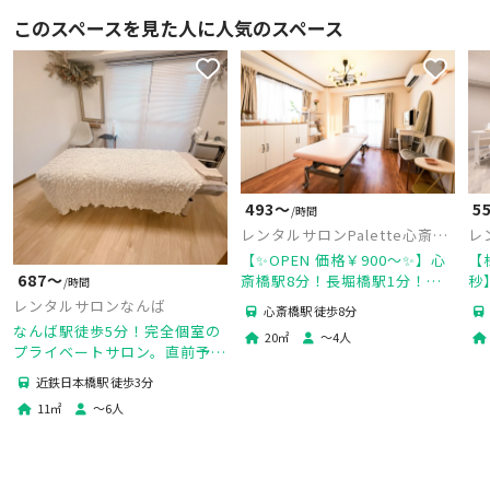
このスペースを見た人に人気のスペース
493〜
5
/時間
レンタルサロンPalette心斎橋
レ
店
ッ
【✨OPEN 価格￥900～✨】心
【
687〜
斎橋駅8分！長堀橋駅1分！｜1
秒
/時間
日利用8,000円｜上質でやさし
も
レンタルサロンなんば
心斎橋駅 徒歩8分
い大人の完全個室サロン🪞
サロ
なんば駅徒歩5分！完全個室の
20
㎡
〜
4
人
プライベートサロン。直前予約
可能、無料備品貸し出し多数あ
近鉄日本橋駅 徒歩3分
り。
11
㎡
〜
6
人