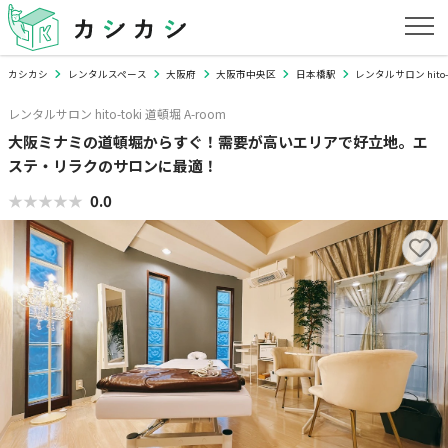
カシカシ
レンタルスペース
大阪府
大阪市中央区
日本橋駅
レンタルサロン hito-t
レンタルサロン hito-toki 道頓堀 A-room
大阪ミナミの道頓堀からすぐ！需要が高いエリアで好立地。エ
ステ・リラクのサロンに最適！
★★★★★
★★★★★
0.0