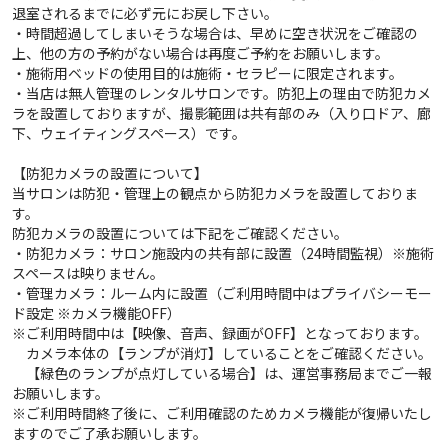
退室されるまでに必ず元にお戻し下さい。
・時間超過してしまいそうな場合は、早めに空き状況をご確認の
上、他の方の予約がない場合は再度ご予約をお願いします。
・施術用ベッドの使用目的は施術・セラピーに限定されます。
・当店は無人管理のレンタルサロンです。防犯上の理由で防犯カメ
ラを設置しておりますが、撮影範囲は共有部のみ（入り口ドア、廊
下、ウェイティングスペース）です。
【防犯カメラの設置について】
当サロンは防犯・管理上の観点から防犯カメラを設置しておりま
す。
防犯カメラの設置については下記をご確認ください。
・防犯カメラ：サロン施設内の共有部に設置（24時間監視）※施術
スペースは映りません。
・管理カメラ：ルーム内に設置（ご利用時間中はプライバシーモー
ド設定 ※カメラ機能OFF）
※ご利用時間中は【映像、音声、録画がOFF】となっております。
カメラ本体の【ランプが消灯】していることをご確認ください。
【緑色のランプが点灯している場合】は、運営事務局までご一報
お願いします。
※ご利用時間終了後に、ご利用確認のためカメラ機能が復帰いたし
ますのでご了承お願いします。