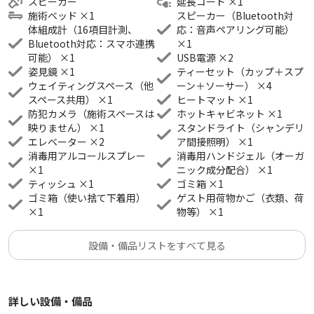
スピーカー
延長コード
×
1
施術ベッド
×
1
スピーカー（Bluetooth対
体組成計（16項目計測、
応：音声ペアリング可能）
Bluetooth対応：スマホ連携
×
1
可能）
×
1
USB電源
×
2
姿見鏡
×
1
ティーセット（カップ＋スプ
ウェイティングスペース（他
ーン＋ソーサー）
×
4
スペース共用）
×
1
ヒートマット
×
1
防犯カメラ（施術スペースは
ホットキャビネット
×
1
映りません）
×
1
スタンドライト（シャンデリ
エレベーター
×
2
ア間接照明）
×
1
消毒用アルコールスプレー
消毒用ハンドジェル（オーガ
×
1
ニック成分配合）
×
1
ティッシュ
×
1
ゴミ箱
×
1
ゴミ箱（使い捨て下着用）
ゲスト用荷物かご（衣類、荷
×
1
物等）
×
1
設備・備品リストをすべて見る
詳しい設備・備品