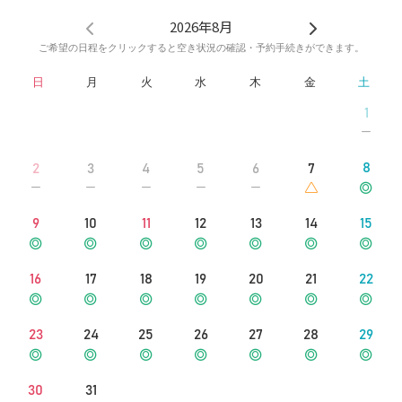
分
▶︎Googleマップ案内 https://maps.app.goo.gl/8b9Mr21tV2
2026年8月
F4sGoe6
ご希望の日程をクリックすると空き状況の確認・予約手続きができます。
【長堀鶴見緑地線】松屋町駅 ④番出口 徒歩10分
日
月
火
水
木
金
土
▶︎Googleマップ案内 https://maps.app.goo.gl/hPFC83gu4
rp6SKHy9
1
8
2
3
4
5
6
7
9
10
11
12
13
14
15
16
17
18
19
20
21
22
23
24
25
26
27
28
29
30
31