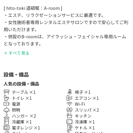
[ hito-toki 道頓堀：A-room ]
・エステ、リラクゼーションサービスに最適です。
・女性施術者専用レンタルエステサロンですので安心してご利
用いただけます。
・併設のB-roomは、アイラッシュ・フェイシャル専用ルーム
となっております。
＋ すべて見る
設備・備品
人気の設備・備品
テーブル
×
1
椅子
×
1
トイレ
×
1
エアコン
×
1
電源
Wi-Fi
照明
スリッパ
×
2
ハンガー
×
2
キッチン
冷蔵庫
×
1
冷凍庫
×
1
電子レンジ
×
1
ケトル
×
1