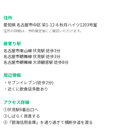
マグカップ×6
グラス小×12
住所
グラス大×6
愛知県 名古屋市中区 栄1-12-6 秋月ハイツ1203号室
ワイングラス×6
住所の詳細は、予約確定後にご確認いただけます。
スプーン×8
フォーク×8
最寄り駅
箸×12
名古屋市東山線 伏見駅 徒歩3分
名古屋市鶴舞線 伏見駅 徒歩3分
名古屋市鶴舞線 大須観音駅 徒歩8分
【その他】
ハサミ×1
周辺情報
ボールペン×1
・セブンイレブン(徒歩2分)
・近くに飲食店多数あり
【ケーブル類】
HDMIケーブル×1
アクセス詳細
①伏見駅6番出口へ
②しばらく直進する
③『碧海信用金庫』を通り過ぎて横断歩道を渡る
④白い建物の1階 カフェ『CAFE LE PIN』の左側、【秋月ハイツ