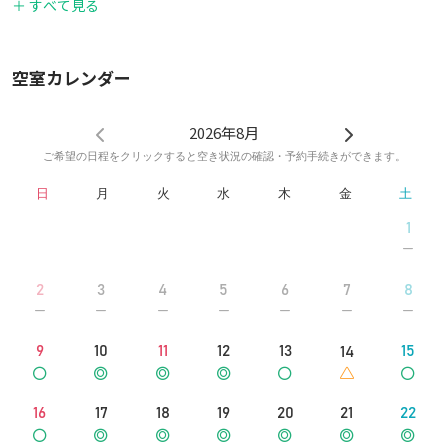
＋ すべて見る
入口】が当スペース入口
⑤エレベーターで12階へ
空室カレンダー
※秋月ハイツの入口は、白いビルの向かって左端（カフェの隣）に
あります。
2026年8月
ご希望の日程をクリックすると空き状況の確認・予約手続きができます。
日
月
火
水
木
金
土
1
2
3
4
5
6
7
8
9
10
11
12
13
15
14
16
17
18
19
20
21
22