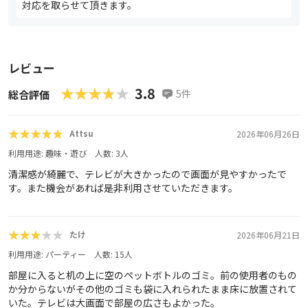
対応を取らせて頂きます。
レビュー
★★★★★
★★★★★
3.8
5
件
総合評価
★★★★★
★★★★★
Attsu
2026年06月26日
利用用途:
趣味・遊び
人数:
3
人
清潔感が綺麗で、テレビが大きかったので画面が見やすかったで
す。また機会があれば是非利用させていただきます。
★★★★★
★★★★★
たけ
2026年06月21日
利用用途:
パーティー
人数:
15
人
部屋に入ると机の上に空のペットボトルのゴミ。前の使用者のもの
か分からないがその他のゴミも袋に入れられたまま床に放置されて
いた。テレビは大画面で部屋の広さもよかった。