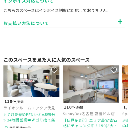
インボイス対応について
こちらのスペースはインボイス制度に対応しておりません。
お支払い方法について
このスペースを見た人に人気のスペース
110〜
/時間
110〜
1
ライオンルーム・アクア伏見
/時間
24
SunnyBox名古屋 富善ビル店
Sp
✨７月新規OPEN✨伏見駅5分
イ
✨24時間営業👑💕ゴミ捨て無料
【伏見駅3分】エリア最安値価

🗑️プロジェクターで映画鑑賞🎬
格にチャレンジ中！150㌅大型

伏見駅 徒歩5分