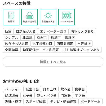
空気清浄機
スペースの特徴
ボードゲーム(人生ゲーム、ジェンガ、UNO、ito、Reversi、
将棋、トランプ、人狼ゲーム)
スリッパ×10
【キッチン家電】
個室
自然光が入る
エレベーターあり
防犯カメラあり
冷蔵庫
シンプル
北欧風
飲食可
飲酒可
調理可
電子レンジ
飲食持ち込み可
お子様連れ可
商用撮影可
土足禁止
電気ケトル
全面禁煙
動画配信サービス利用可
ゴミ処理オプションあり
【調理器具】
特徴をすべて見る
BRUNO(たこ焼きプレート・平プレート)
たこ焼きピック×2
卓上IHコンロ(鍋)
おすすめの利用用途
フライパン(大・小)×1
鍋×1
パーティー
誕生日会
打ち上げ
飲み会
食事会
蓋×1
歓送迎会
女子会
おしゃべり会
同窓会
オフ会
鍋敷き×3
趣味・遊び
スポーツ観戦
テレビ・動画鑑賞
ボードゲーム
まな板×2