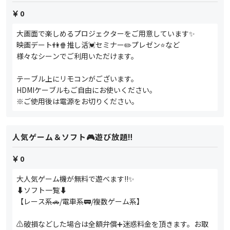
0
大画面で楽しめるプロジェクターをご用意しています✨
映画デート👫🍿推し活💓セミナー✏️プレゼン⭐️など
様々なシーンでご利用いただけます。
テーブル上にリモコンがございます。
HDMIケーブルもご自由にお使いください。
※ご使用後は電源をお切りください。
人気ゲーム＆ソフト🎮遊び放題‼️
0
大人気ゲーム機が無料で遊べます‼️✨
⬇️ソフト一覧⬇️
【レース系🚗/電車系🚃/複数ゲーム系】
⚠️破損などした場合は全額弁償➕迷惑料金を頂きます。お取