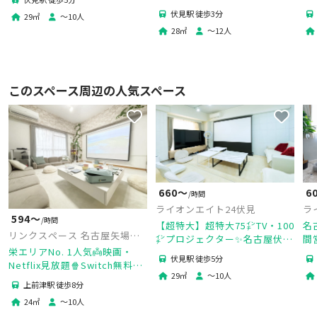
スクリーン🎥綺麗な内装と空間
💓デート💓推し活 ボドゲ
館
伏見駅 徒歩3分
29
㎡
〜
10
人
で快適にお過ごしいただけます
28
㎡
〜
12
人
✨
このスペース周辺の人気スペース
660〜
6
/時間
ライオンエイト24伏見
ラ
594〜
/時間
【超特大】超特大75㌅TV・100
名
リンクスペース 名古屋矢場町
㌅プロジェクター✨名古屋伏見
間
店
栄エリアNo. 1人気👼映画・
駅徒歩5分✨24時間営業
多
伏見駅 徒歩5分
Netflix見放題🍿Switch無料貸
め
29
㎡
〜
10
人
し出し🎮24時間365日利用OK
上前津駅 徒歩8分
🏪高速Wifi✨
24
㎡
〜
10
人