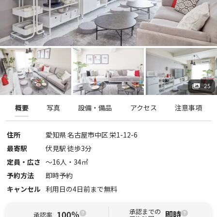
25
概要
写真
設備・備品
アクセス
注意事項
住所
愛知県
名古屋市中区
栄1-12-6
最寄駅
伏見駅 徒歩3分
定員・広さ
〜
16
人・
34
㎡
予約方法
即時予約
キャンセル
利用日の4日前まで無料
承認までの
100%
即時
承認率