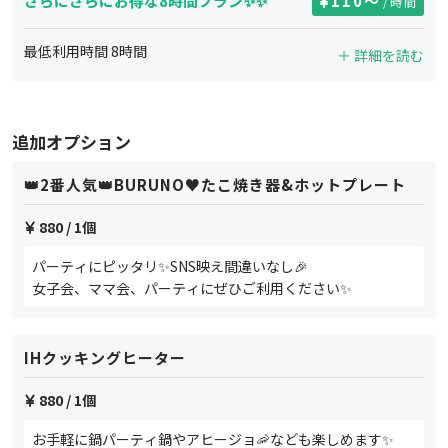
さらにさらにお得な8時間プラン✨✨
110
〜
/時間
最低利用時間
8
時間
＋ 詳細を読む
追加オプション
👑2番人気👑BURUNO♥️たこ焼き器&ホットプレート
880
/ 1個
パーティにピッタリ✨SNS映え間違いなし🎉
女子会、ママ会、パーティにぜひご利用ください✨
IHクッキングヒーター
880
/ 1個
お手軽に鍋パーティ鍋やアヒージョ🦐なども楽しめます✨