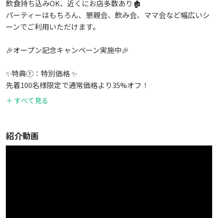
飲食持ち込みOK、近くにお店多数あり🏚️
パーティーはもちろん、懇親会、飲み会、ママ会など幅広いシ
ーンでご利用いただけます。
🎉オープン記念キャンペーン実施中🎉
✨特典①：特別価格 ✨
先着100名様限定で通常価格より35%オフ！
＋ すべて見る
✨特典②：長時間割引✨
長時間のご利用でさらにおトク🎉
紹介動画
【アクセス】
・名古屋市営地下鉄東山線「伏見駅」徒歩3分
・名古屋市営地下鉄鶴舞線「丸の内駅」徒歩12分
名古屋駅や栄駅の隣駅でアクセス抜群！
栄、錦も徒歩圏内（10分程度）
【広さ】