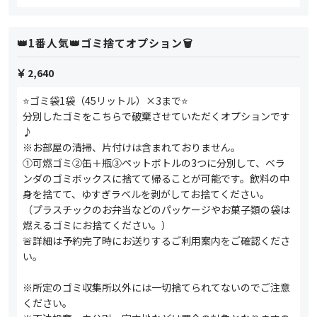
👑1番人気👑ゴミ捨てオプション🗑️
2,640
⭐️ゴミ袋1袋（45リットル）×3まで⭐️
分別したゴミをこちらで破棄させていただくオプションです
♪
※お部屋の清掃、片付けは含まれておりません。
①可燃ゴミ②缶＋瓶③ペットボトルの3つに分別して、ベラ
ンダのゴミボックスに捨てて帰ることが可能です。飲料の中
身を捨てて、ゆすぎラベルを剥がしてお捨てください。
（プラスチックのお弁当などのパッケージやお菓子類の袋は
燃えるゴミにお捨てください。）
🚨詳細は予約完了時にお送りするご利用案内をご確認くださ
い。
※所定のゴミ収集所以外には一切捨てられてないのでご注意
ください。