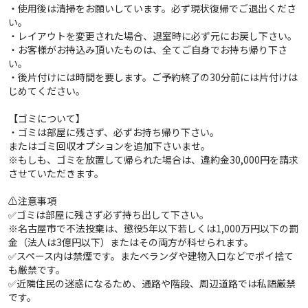
・使用後は清掃をお願いしています。必ず現状復帰でご退出くださ
い。
・レイアウトを変更された場合、退室時に必ず元にお戻し下さい。
・お客様がお持込み頂いたものは、全てご自身でお持ち帰り下さ
い。
・後片付けには時間を要します。ご予約終了の30分前には片付けは
じめてください。
【ゴミについて】
・ゴミは部屋に残さず、必ずお持ち帰り下さい。
またはゴミ回収オプションを追加下さいませ。
※もしも、ゴミを放置して帰られた場合は、違約金30,000円を請求
させていただきます。
⚠️注意事項
✅ゴミは部屋に残さず必ず持ち出して下さい。
※名古屋市で不法投棄は、懲役5年以下若しくは1,000万円以下の罰
金（法人は3億円以下）またはその両方が科せられます。
✅スペース内は禁煙です。またベランダや建物入口などでポイ捨て
も厳禁です。
✅近隣住民の迷惑になるため、通路や階段、周辺道路では私語厳禁
です。