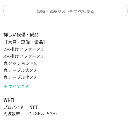
設備・備品リストをすべて見る
※本スペースは基本的に毎回清掃しておりますが、連続予約の
場合は清掃できないこともございます。
※本スペースは防犯カメラを設置しております。トラブルの際
詳しい設備・備品
は、防犯カメラで状況を確認させていただくことをご了承くだ
さいませ。
【家具・設備・備品】
※12月などは特別料金が設定されている場合がございますので
2人掛けソファー×1
ご了承下さいませ。
3人掛けソファー×1
丸クッション×8
丸テーブル大×2
丸テーブル小×2
ブランケット×1
＋ すべて見る
テレビ
Blu-rayプレイヤー×1
Wi-Fi
Bluetoothスピーカー×1
プロバイダ:
NTT
簡易テーブル
周波数帯:
2.4GHz、5GHz
簡易イス
掃除機