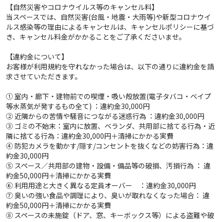
【自然災害やコロナウイルス等のキャンセル料】
当スペースでは、自然災害(台風・地震・大雨等)や新型コロナウイ
ルス感染等の理由によるキャンセルは、キャンセルポリシーに基づ
き、キャンセル料金がかかることをご了承くださいませ。
【違約金について】
お客様が利用規約を守れなかった場合は、以下の通りに違約金を請
求させていただきます。
① 室内・廊下・建物前での喫煙・吸い殻放置(電子タバコ・ベイプ
等水蒸気が発するもの全て) ：違約金30,000円
② 近隣からの苦情や騒音につながる迷惑行為 ：違約金30,000円
③ ゴミの不始末：室内に放置、ベランダ、共用部に捨てる行為・近
隣に捨てる行為：違約金30,000円＋清掃にかかる実費
④ 防犯カメラを動かす/隠す/コンセントを抜くなどの妨害行為：違
約金30,000円
⑤ スペース／共用部の建物・設備・備品等の破損、汚損行為 ： 違
約金50,000円＋清掃にかかる実費
⑥ 利用用途と大きく異なる定員オーバー ：違約金30,000円
⑦ 臭いの強い食品や調理により、臭いが取れなくなった場合： 違
約金50,000円＋清掃にかかる実費
⑧ スペースの未施錠（ドア、窓、キーボックス等）による盗難や破