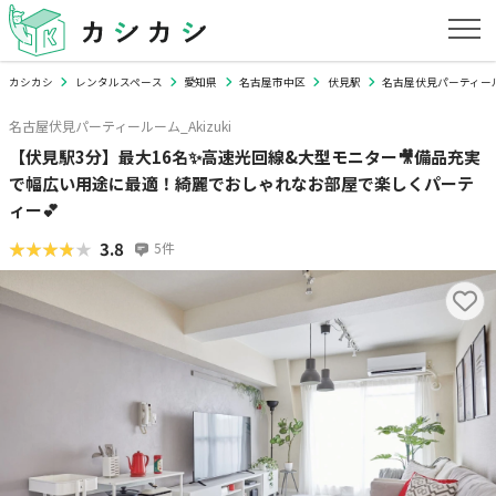
カシカシ
レンタルスペース
愛知県
名古屋市中区
伏見駅
名古屋伏見パーティールー
名古屋伏見パーティールーム_Akizuki
【伏見駅3分】最大16名✨高速光回線&大型モニター🎥備品充実
で幅広い用途に最適！綺麗でおしゃれなお部屋で楽しくパーテ
ィー💕
★★★★★
★★★★★
3.8
5
件