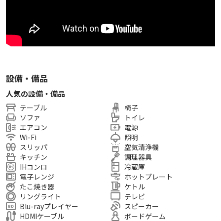
34㎡ ※最大着席数16人
【利用人数】
・定員16名
【スペースの特徴】
設備・備品
・大迫力！大型テレビを設置
・レイアウトが自由自在！
人気の設備・備品
・飲食持ち込みOK！
テーブル
椅子
・直前のご予約も可能！
ソファ
トイレ
・ アマプラ・Abema・YouTubeなど視聴可🎬
エアコン
電源
※お客様ご自身のアカウントでログインしてください
Wi-Fi
照明
スリッパ
空気清浄機
・撮影用リングライト設置しました！
キッチン
調理器具
IHコンロ
冷蔵庫
【おすすめの利用用途】
電子レンジ
ホットプレート
・ママ会 / 女子会 / ファミリー会
たこ焼き器
ケトル
・ライブ鑑賞 / 室内デート/ 雨の日デート
リングライト
テレビ
Blu-rayプレイヤー
スピーカー
・パーティー / 食事会 / 懇親会
HDMIケーブル
ボードゲーム
・オフ会 / 動画撮影