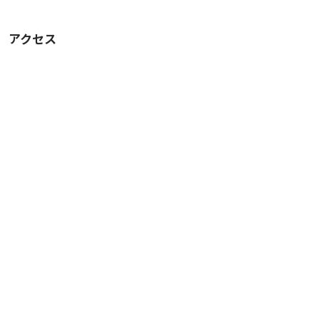
包丁(大・小)×1
包丁研ぎ×1
アクセス
ピーラー×2
ボウル大(ざる)×1
ボウル小(ざる)×1
おたま×1
ヘラ×2
キッチンハサミ×1
フライ返し×1
平スプーン×1
トング×1
【食器・カトラリー】
丸皿×6、長皿×4
お碗小×6
お碗大×6
お盆
カッティングボード
ワインオープナー×1