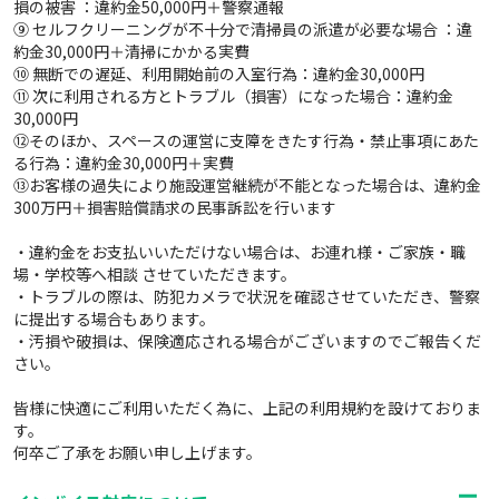
損の被害 ：違約金50,000円＋警察通報
⑨ セルフクリーニングが不十分で清掃員の派遣が必要な場合 ：違
約金30,000円＋清掃にかかる実費
⑩ 無断での遅延、利用開始前の入室行為：違約金30,000円
⑪ 次に利用される方とトラブル（損害）になった場合：違約金
30,000円
⑫そのほか、スペースの運営に支障をきたす行為・禁止事項にあた
る行為：違約金30,000円＋実費
⑬お客様の過失により施設運営継続が不能となった場合は、違約金
300万円＋損害賠償請求の民事訴訟を行います
・違約金をお支払いいただけない場合は、お連れ様・ご家族・職
場・学校等へ相談 させていただきます。
・トラブルの際は、防犯カメラで状況を確認させていただき、警察
に提出する場合もあります。
・汚損や破損は、保険適応される場合がございますのでご報告くだ
さい。
皆様に快適にご利用いただく為に、上記の利用規約を設けておりま
す。
何卒ご了承をお願い申し上げます。