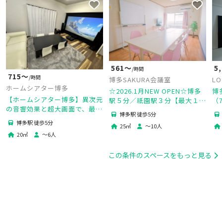
561〜
5
/時間
715〜
/時間
博多SAKURA会議室
LO
ホームシアター博多
☆2026.1月NEW OPEN☆博多
博
【ホームシアター博多】異次元
駅５分／祇園駅３分【最大１０
（
の音響効果と超大画面で、最高
名可】長時間・夜間がお得｜会
白
博多駅 徒歩5分
の環境を貸切🎥【4K×100イン
議・商談・Web面談・セミナ
無
博多駅 徒歩5分
25
㎡
〜
10
人
チ】
ーに最適🎥
品
20
㎡
〜
6
人
この条件のスペースをもっと見る