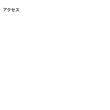
※ただし大音量や振動を伴う行為はご遠慮ください
アクセス
※当会議室は完全セルフサービスです