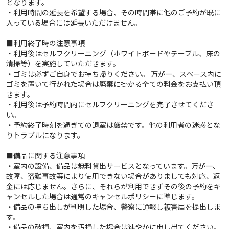
となります。
・利用時間の延長を希望する場合、その時間帯に他のご予約が既に
入っている場合には延長いただけません。
■利用終了時の注意事項
・利用後はセルフクリーニング（ホワイトボードやテーブル、床の
清掃等）を実施していただきます。
・ゴミは必ずご自身でお持ち帰りください。 万が一、スペース内に
ゴミを置いて行かれた場合は廃棄に掛かる全ての料金をお支払い頂
きます。
・利用後は予約時間内にセルフクリーニングを完了させてくださ
い。
・予約終了時刻を過ぎての退室は厳禁です。他の利用者の迷惑とな
りトラブルになります。
■備品に関する注意事項
・室内の設備、備品は無料貸出サービスとなっています。万が一、
故障、盗難事故等により使用できない場合がありましても対応、返
金には応じません。さらに、それらが利用できずその後の予約をキ
ャンセルした場合は通常のキャンセルポリシーに準じます。
・備品の持ち出しが判明した場合、警察に通報し被害届を提出しま
す。
・備品の破損、室内を汚損した場合は速やかに申し出てください。