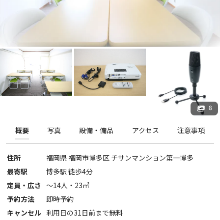
8
概要
写真
設備・備品
アクセス
注意事項
住所
福岡県
福岡市博多区
チサンマンション第一博多
最寄駅
博多駅 徒歩4分
定員・広さ
〜
14
人・
23
㎡
予約方法
即時予約
キャンセル
利用日の31日前まで無料