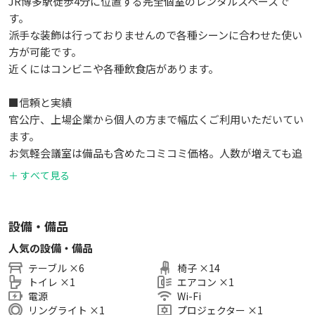
JR博多駅徒歩4分に位置する完全個室のレンタルスペースで
す。
派手な装飾は行っておりませんので各種シーンに合わせた使い
方が可能です。
近くにはコンビニや各種飲食店があります。
■信頼と実績
官公庁、上場企業から個人の方まで幅広くご利用いただいてい
ます。
お気軽会議室は備品も含めたコミコミ価格。人数が増えても追
加料金不要です。
＋ すべて見る
インボイス対応していますので経費も安心。
■ご希望の時間に予約が取れない場合
設備・備品
・定期清掃の場合もあります。調整しますのでお問合せからご
人気の設備・備品
相談ください
テーブル
×
6
椅子
×
14
・同じビルに同規模のスペースが3部屋ありますので、ご提案
トイレ
×
1
エアコン
×
1
させていただきます。
電源
Wi-Fi
リングライト
×
1
プロジェクター
×
1