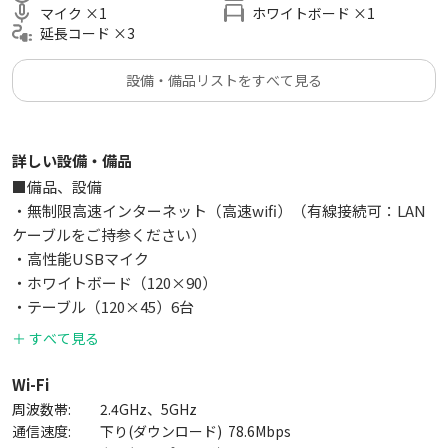
■定期利用、長期利用受け付けてます
マイク
×
1
ホワイトボード
×
1
・お問合せからご相談ください
延長コード
×
3
設備・備品リストをすべて見る
■インターネット速度
下り78.6Mbps/上り81.3Mbps
※有線接続可能です。LANケーブルをご持参ください。
詳しい設備・備品
■広さ、天井高
■備品、設備
23㎡、2.4m
・無制限高速インターネット（高速wifi）（有線接続可：LAN
ケーブルをご持参ください）
▼空室がない場合、同じビルに別のスペースがあります▼
・高性能USBマイク
▼こちらもご検討ください▼
・ホワイトボード（120×90）
【お気軽会議室博多deca(23人)】
https://kashispace.com/roo
・テーブル（120×45）6台
m/detail?id=6284
・イス14脚
＋ すべて見る
【お気軽会議室博多pico(14人)】
https://kashispace.com/roo
・プロジェクター(Epson EB-1730W)
m/detail?id=6282
・D-SUB-HDMI変換アダプタ
Wi-Fi
【お気軽会議室博多nano(14人)】
https://kashispace.com/ro
・電源タップ
周波数帯:
2.4GHz、5GHz
om/detail?id=6283
・LEDリングライト
通信速度:
下り(ダウンロード)
78.6
Mbps