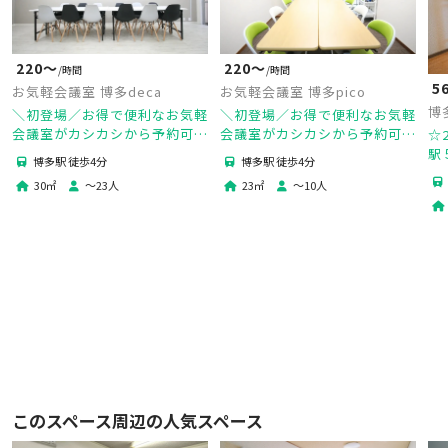
220〜
220〜
/時間
/時間
5
お気軽会議室 博多deca
お気軽会議室 博多pico
博
＼初登場／お得で便利なお気軽
＼初登場／お得で便利なお気軽
会議室がカシカシから予約可能
会議室がカシカシから予約可能
☆2
になりました📣駅徒歩4分/23
になりました📣無制限高速
駅
博多駅 徒歩4分
博多駅 徒歩4分
人収容/24時間営業/当日予約可
wifi/博多駅徒歩4分/14人収容/
名
30
㎡
〜
23
人
23
㎡
〜
10
人
完全個室/当日予約可
議
ー
このスペース周辺の人気スペース