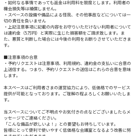
・如何なる事情であっても返金は利用料を限度とします。利用者の
機会損失等は補償しません。
・スペースの設備や備品による怪我、その他事故などについては一
切の責任を負いません
・上記注意事項に記載の内容をお守りいただけない利用者について
は違約金（5万円）と実際に生じた損害額をご請求致します。ま
た、悪質と判断した場合には今後の利用をお断りさせていただきま
す。
■注意事項の合意
・予約リクエストは注意事項、利用規約、違約金の支払いに合意の
上送信する。つまり、予約リクエストの送信はこれらの合意を意味
します。
本スペースはご利用者さまの運営協力により、低価格でのサービス
提供が可能となっております。ご理解の程よろしくお願いいたしま
す。
当スペースについてご不明点やお気付きの点などございましたらメ
ッセージでご連絡ください。
「こんな備品が欲しいよ！」との要望もお待ちしています。
皆様にとって便利で使いやすく低価格な会議室となるよう改善に努