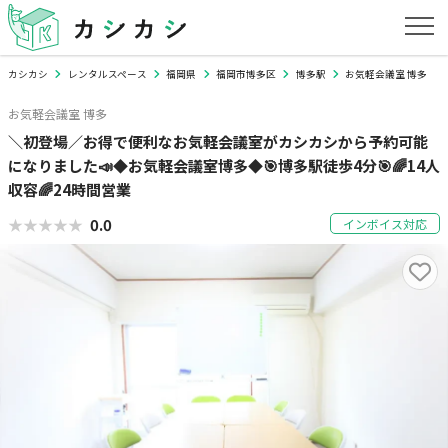
カシカシ
レンタルスペース
福岡県
福岡市博多区
博多駅
お気軽会議室 博多
お気軽会議室 博多
＼初登場／お得で便利なお気軽会議室がカシカシから予約可能
になりました📣◆お気軽会議室博多◆🎯博多駅徒歩4分🎯🌈14人
収容🌈24時間営業
★★★★★
★★★★★
0.0
インボイス対応