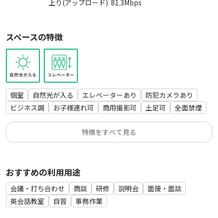
室内の設備、備品は無料貸出サービスとなっています。万が一
上り(アップロード)
81.3
Mbps
【ご案内】近隣に新店舗ができました！
故障盗難等により使用できない場合がありましても対応、返金
18人収容/55インチ大型モニター/高速wifi
には応じることができませんのでご了承ください。
お気軽会議室博多hexa
スペースの特徴
https://kashispace.com/room/detail?id=6280
■ビルの設備
・エレベーター
■定員
・自動販売機
・最大14名としています。
※スクール形式で机を並べる場合、机を利用できる人数は12人
■駐車場・駐輪場
個室
自然光が入る
エレベーターあり
防犯カメラあり
です。
・近隣にコインパーキングがあります
ビジネス調
お子様連れ可
商用撮影可
土足可
全面禁煙
■ご利用用途
■会議室の下見について
特徴をすべて見る
・テレワーク、web面接、web会議、web商談
・通常の予約を通じてお願いします。
・動画配信
・会議、打ち合わせ、各種ミーティング
おすすめの利用用途
・勉強会、セミナー、レッスン
・面談、面接
会議・打ち合わせ
商談
研修
説明会
面接・面談
・SOHOの拠点
英会話教室
自習
事務作業
・撮影・収録スタジオ