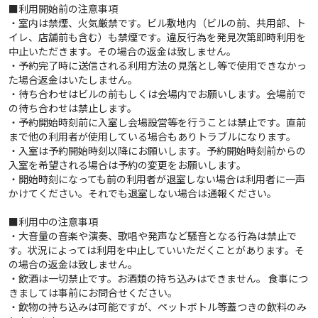
■利用開始前の注意事項
・室内は禁煙、火気厳禁です。ビル敷地内（ビルの前、共用部、ト
イレ、店舗前も含む）も禁煙です。違反行為を発見次第即時利用を
中止いただきます。その場合の返金は致しません。
・予約完了時に送信される利用方法の見落とし等で使用できなかっ
た場合返金はいたしません。
・待ち合わせはビルの前もしくは会場内でお願いします。会場前で
の待ち合わせは禁止します。
・予約開始時刻前に入室し会場設営等を行うことは禁止です。直前
まで他の利用者が使用している場合もありトラブルになります。
・入室は予約開始時刻以降にお願いします。予約開始時刻前からの
入室を希望される場合は予約の変更をお願いします。
・開始時刻になっても前の利用者が退室しない場合は利用者に一声
かけてください。それでも退室しない場合は通報ください。
■利用中の注意事項
・大音量の音楽や演奏、歌唱や発声など騒音となる行為は禁止で
す。状況によっては利用を中止していいただくことがあります。そ
の場合の返金は致しません。
・飲酒は一切禁止です。お酒類の持ち込みはできません。 食事につ
きましては事前にお問合せください。
・飲物の持ち込みは可能ですが、ペットボトル等蓋つきの飲料のみ