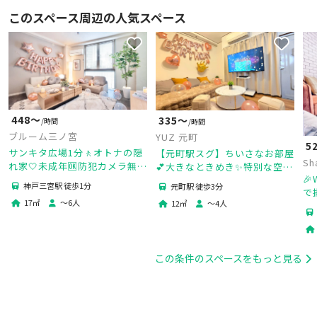
このスペース周辺の人気スペース
448〜
335〜
/時間
/時間
ブルーム三ノ宮
YUZ 元町
5
サンキタ広場1分🚶オトナの隠
【元町駅スグ】ちいさなお部屋
Sh
れ家🤍未成年🆗防犯カメラ無し
💕大きなときめき✨特別な空間
🎉
🙅‍♂️大迫力100㌅鑑賞会🎬30分延
でデート/推し活/女子会🎉
神戸三宮駅 徒歩1分
元町駅 徒歩3分
で
長OP✨２回目以降２割引🎁
17
㎡
〜
6
人
12
㎡
〜
4
人
で
影
この条件のスペースをもっと見る