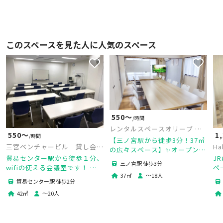
このスペースを見た人に人気のスペース
550〜
/時間
レンタルスペースオリーブ 三
1
550〜
/時間
ノ宮店
【三ノ宮駅から徒歩3分！37㎡
H
三宮ベンチャービル 貸し会議
の広々スペース】✨オープン特
ペ
室
J
貿易センター駅から徒歩１分、
価で地域最安値！✨テレワー
三ノ宮駅 徒歩3分
ペ
wifiの使える会議室です！ プ
ク、会議、商談に最適！📅当日
37
㎡
〜
18
人
ロジェクターも無料で使えま
予約◎
貿易センター駅 徒歩2分
す。 グリーンバックも利用で
42
㎡
〜
20
人
きます。