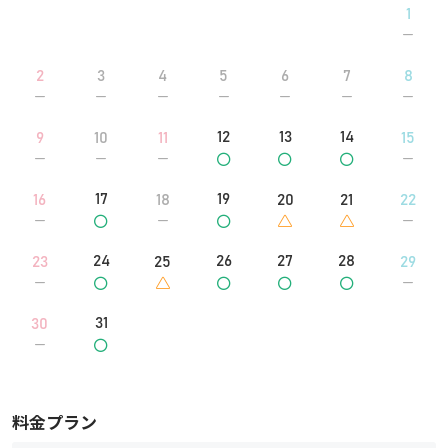
1
【阪急神戸三宮駅・三宮センチュリービル側入り口】
①阪急神戸三宮駅の西口から南下して国道を渡り、そのまま商店街
を横断してください。
2
3
4
5
6
7
8
②商店街を抜けた先、Suit Squareが左手に見える道（京町筋）を
進んでください。
③4つ目の信号を過ぎた後、交番のすぐ横にある三宮センチュリー
12
13
14
9
10
11
15
ビルに入ってください。
④三宮センチュリービルとベイ・ウィング神戸ビルのエントランス
は共用のためエレベーターフロアがエントランス内に2つありま
17
19
16
18
20
21
22
す。手前から２番目のエレベーターフロアがベイ・ウィング神戸ビ
ル専用ですので、利用して9階へ上がってください。
24
26
27
28
23
25
29
⑤エレベーターを降りてすぐ右手にあるroom1がレンタルスペース
となります。
31
30
料金プラン