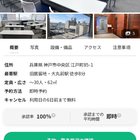
5
概要
写真
設備・備品
アクセス
注意事項
住所
兵庫県
神戸市中央区
江戸町85-1
最寄駅
旧居留地・大丸前駅 徒歩8分
定員・広さ
〜
30
人・
62
㎡
予約方法
即時予約
キャンセル
利用日の6日前まで無料
承認までの
100%
即時
承認率
平均時間