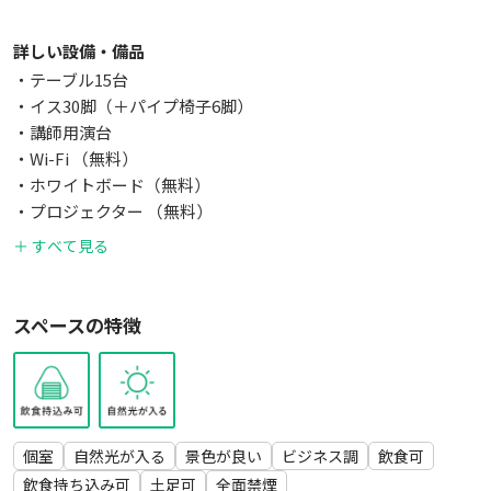
◆ご利用用途
詳しい設備・備品
・会議、打ち合わせ、各種ミーティング
・テーブル15台
・講座、勉強会、セミナー、塾、各種教室、レッスン
・イス30脚（＋パイプ椅子6脚）
・面談、面接
・講師用演台
・展示会、フリーマーケット
・Wi-Fi （無料）
・ホワイトボード（無料）
※ただし大音量や振動を伴う行為は周りにご迷惑になりますの
・プロジェクター （無料）
でご遠慮ください。
・プロジェクター用スクリーン（無料）
＋ すべて見る
※壁に画鋲やテープを使用することはご遠慮ください。(マス
・ストレッチマット6枚
キングテープも不可です)
・空気清浄機 など
スペースの特徴
※お手洗いは室外にございます。
◆入退室
・ご利用時間は9:00～18:00の間となっております。
・待合室はありません。集合時間も考慮して余裕を持った予約
個室
自然光が入る
景色が良い
ビジネス調
飲食可
をお願いします。
飲食持ち込み可
土足可
全面禁煙
・建物内はレンタルスペース室内に入るまでお静かにお願いし