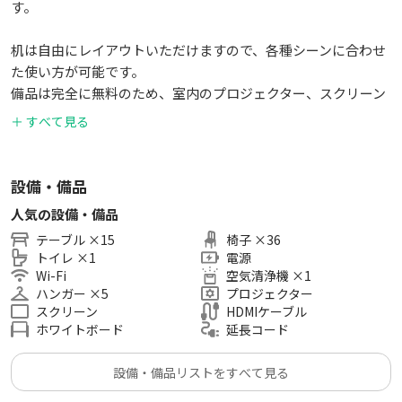
す。
机は自由にレイアウトいただけますので、各種シーンに合わせ
た使い方が可能です。
備品は完全に無料のため、室内のプロジェクター、スクリーン
はご自由にご利用いただけます。
＋ すべて見る
※1階が三宮センチュリービルとベイ・ウィング神戸ビルで共
用になっております。
当スペースはベイ・ウィング神戸ビルに面しておりますの
設備・備品
で、御入室の際はご注意ください。
人気の設備・備品
テーブル
×
15
椅子
×
36
Wi-Fiも無料でご利用いただけます。
トイレ
×
1
電源
備品セットにWi-FiのIDとパスワードを記載した案内を置いて
Wi-Fi
空気清浄機
×
1
おります。
ハンガー
×
5
プロジェクター
スクリーン
HDMIケーブル
定員は最大30名
ホワイトボード
延長コード
講師用の演台ご用意しております。
設備・備品リストをすべて見る
机に付属の椅子30脚に加え、追加のパイプ椅子が6脚ございま
すので補助的にご利用ください。