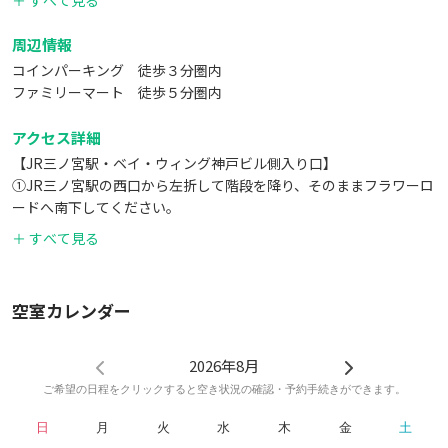
＋ すべて見る
周辺情報
コインパーキング 徒歩３分圏内
ファミリーマート 徒歩５分圏内
アクセス詳細
【JR三ノ宮駅・ベイ・ウィング神戸ビル側入り口】
①JR三ノ宮駅の西口から左折して階段を降り、そのままフラワーロ
ードへ南下してください。
②南下して三つ目の信号を渡った後、右折してください（花時計
＋ すべて見る
線）。
③二つ目の横断歩道を渡った後、左折して南下してください。
（女性の銅像が目印・江戸町筋）
空室カレンダー
④二つ目の横断歩道を越えてしばらく進んだ突き当り、右手に見え
るビルがベイ・ウィング神戸ビルとなります。
⑤ビルに入るとすぐ左手にエレベーターフロアがございますので、
2026年8月
そちらのエレベーターから９階へ上がってください。
ご希望の日程をクリックすると空き状況の確認・予約手続きができます。
⑥エレベーターから降りてすぐ右手にあるroom1がレンタルスペー
日
月
火
水
木
金
土
スです。