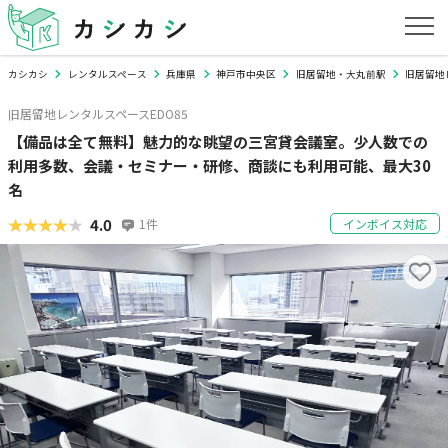
カシカシ
レンタルスペース
兵庫県
神戸市中央区
旧居留地・大丸前駅
旧居留地
旧居留地レンタルスペースEDO85
【備品は全て無料】魅力的な眺望の三宮貸会議室。少人数での
利用多数、会議・セミナー・研修、商談にも利用可能、最大30
名
★★★★★
★★★★★
4.0
1
件
インボイス対応