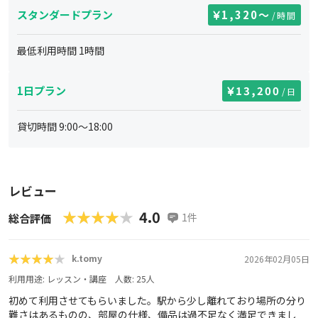
スタンダードプラン
1,320
〜
/時間
最低利用時間
1
時間
1日プラン
13,200
/日
貸切時間
9:00
～
18:00
レビュー
★★★★★
★★★★★
4.0
1
件
総合評価
★★★★★
★★★★★
k.tomy
2026年02月05日
利用用途:
レッスン・講座
人数:
25
人
初めて利用させてもらいました。駅から少し離れており場所の分り
難さはあるものの、部屋の仕様、備品は過不足なく満足できまし