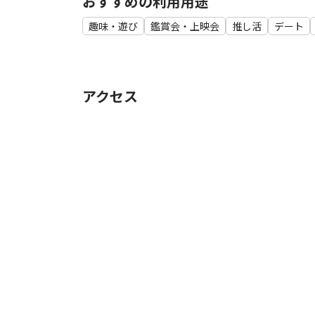
おすすめの利用用途
ラブレター
クラッシュアイスゲーム
趣味・遊び
鑑賞会・上映会
推し活
デート
マルバツゲーム
ジェンガ
トランプ
アクセス
【共用部設備】
▼調理家電
IHコンロ（備え付き、移動式）×2
冷蔵庫
電子レンジ（オーブン機能付き）
電気ケトル
▼調理器具
フライパン（大、小）×2
鍋（大、小）×2
ボウル（大、小）×2
ザル×1
お玉×1