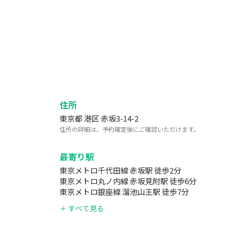
穴開きお玉×1
フライ返し×1
ヘラ×1
パスタ用トング×1
包丁×3
まな板×2
泡だて器×1
すりおろし器×1
計量スプーン×3（15ml、5ml、2.5ml）
住所
菜箸×2
東京都 港区 赤坂3-14-2
栓抜き×2
住所の詳細は、予約確定後にご確認いただけます。
ピーラー×1
最寄り駅
▼食器類
東京メトロ千代田線 赤坂駅 徒歩2分
大皿×16
東京メトロ丸ノ内線 赤坂見附駅 徒歩6分
中皿×15
東京メトロ銀座線 溜池山王駅 徒歩7分
丼大×12
＋ すべて見る
丼小×7
マグカップ×26