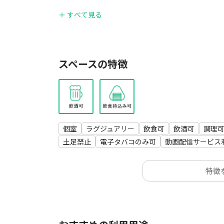
▼広さ
＋ すべて見る
18㎡
▼設備
プロジェクター（Anker Nebula Cosmos Laser
スペースの特徴
動画配信コンテンツ（※ご自身のアカウントでロ
DVD・ブルーレイプレーヤー
大人気ゲーム機
リクライニングソファ×1
椅子×6
ダイニングテーブル×
個室
ラグジュアリー
飲食可
飲酒可
調理
ローテーブル×1
土足禁止
電子タバコのみ可
動画配信サービス
ホットプレート×1
特徴
▼ボードゲーム
カタン
人狼ゲーム
ブロックス