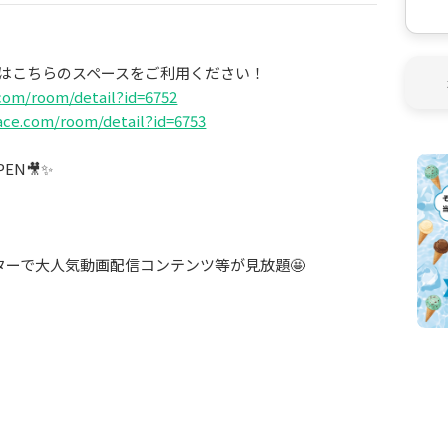
はこちらのスペースをご利用ください！
.com/room/detail?id=6752
pace.com/room/detail?id=6753
N🎥✨
クターで大人気動画配信コンテンツ等が見放題🤩
ます
ート等も完備🐙
ろごろ始発待ちOK🚃
たこパ・鍋パ/飲み会/映画鑑賞会/ボードゲーム大会/結婚
、Youtube撮影/推し活/合コン/同窓会/スポーツ観戦/