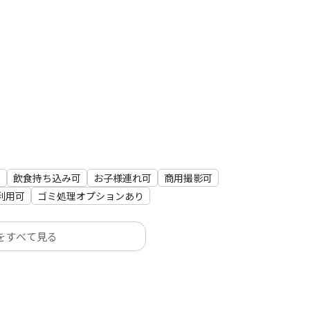
）
グインしてください）
可
飲食持ち込み可
お子様連れ可
商用撮影可
利用可
ゴミ処理オプションあり
をすべて見る