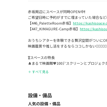
赤坂周辺にスペースが同時OPEN中❗
ご希望日時に予約がすでに埋まっていた場合など
【446_PaletteRoom赤坂】
https://kashispace
【447_KIMAGURE-Camp赤坂】
https://kashis
おうちシアターを体験できる贅沢空間がついにOPE
映画鑑賞や推し活をするならココしかない💁🏻‍♀️❤️‍🔥
🎖スペースの特長
🎩まるで映画館💖100㌅スクリーンとプロジェ
※ご自身でのアカウントでログインをお願い致し
＋ すべて見る
🍳共用部キッチン利用可🌟たこ焼き＆ホットプレ
🕛24時間いつでも営業中❗終電を逃しても朝までご
⭕おすすめの利用用途
設備・備品
女子会/誕生日会/SNS撮影/ホームパーティー/
人気の設備・備品
式二次会/打ち上げ・歓送迎会/おうちデート/ニコ生