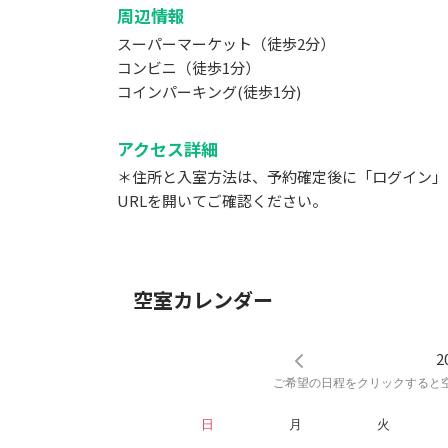
周辺情報
ビールグラス×7
コップ（黒）×16
スーパーマーケット（徒歩2分）
コップ（パステル）×12
コンビニ（徒歩1分）
コインパーキング(徒歩1分)
▼カトラリー類
フォーク
アクセス詳細
ナイフ
＊住所と入室方法は、予約確定後に「ログイン」
スプーン
URLを開いてご確認ください。
デザートスプーン
※共用部の備品もご使用後、元の位置にお戻しく
▼エレベーター
空室カレンダー
なし
建物のエレベーターはスペースのある階に止まり
2
▼消耗品
ご希望の日程をクリックすると
トイレットペーパー
日
月
火
ティッシュペーパー