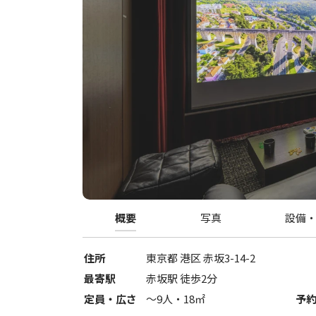
概要
写真
設備
住所
東京都
港区
赤坂3-14-2
最寄駅
赤坂駅 徒歩2分
定員・広さ
〜
9
人・
18
㎡
予