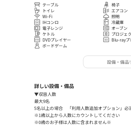
オフ会・交流会/カップルデート/占い/勉強会・
テーブル
椅子
トイレ
エアコン
Wi-Fi
照明
IHコンロ
冷蔵庫
電子レンジ
オーブン
ケトル
プロジェ
DVDプレイヤー
Blu-ra
ボードゲーム
設備・備品
詳しい設備・備品
▼収容人数
最大9名
5名以上の場合 「利用人数追加オプション」必
※1歳以上から人数にカウントしてください
※0歳のお子様は人数に含まれません※