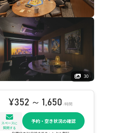
30
¥
352 ～ 1,650
/時間
予約・空き状況の確認
スペースに
質問する