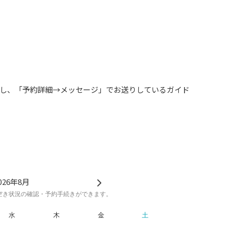
し、「予約詳細→メッセージ」でお送りしているガイド
ださい。
ません。
026年8月
空き状況の確認・予約手続きができます。
水
木
金
土