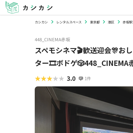
カシカシ
レンタルスペース
東京都
港区
赤坂駅
448_CINEMA赤坂
スペモシネマ🎬歓送迎会🎊おし
ター🎞ボドゲ🎲448_CINEMA
★★★★★
★★★★★
3.0
1
件