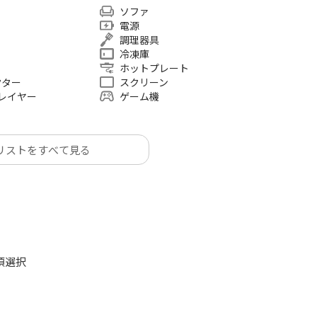
読書会
ソファ
電源
調理器具
冷凍庫
ホットプレート
クター
スクリーン
yプレイヤー
ゲーム機
リストをすべて見る
須選択