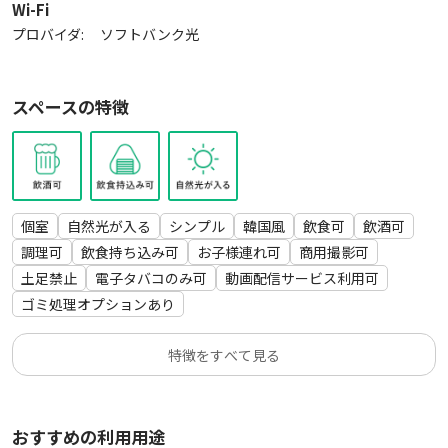
▼広さ
Wi-Fi
38㎡
プロバイダ:
ソフトバンク光
▼設備
プロジェクター
スペースの特徴
スクリーン
DVDプレイヤー
動画コンテンツ※ご自身のアカウントでご利用ください
エアコン
空気清浄機
個室
自然光が入る
シンプル
韓国風
飲食可
飲酒可
ソファー
調理可
飲食持ち込み可
お子様連れ可
商用撮影可
テーブル
土足禁止
電子タバコのみ可
動画配信サービス利用可
ゴミ処理オプションあり
▼ボードゲーム
ワードウルフ
特徴をすべて見る
ITO
コヨーテ
カタン
おすすめの利用用途
ラブレター