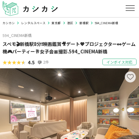
カシカシ
レンタルスペース
東京都
港区
新橋駅
594_CINEMA新橋
594_CINEMA新橋
スペモ🎬新橋駅8分❗映画鑑賞🎥デート💖プロジェクター👀ゲーム
機🎮パーティー🥂女子会🎀撮影.594_CINEMA新橋
★★★★★
★★★★★
4.5
2
件
インボイス対応