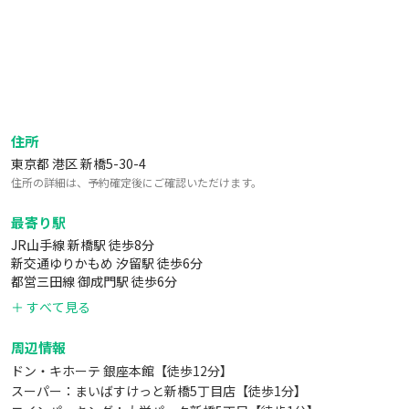
▼調理器具
電気フォンデュヒーター
たこ焼き器&ホットプレート
まな板
包丁
土鍋
住所
フライパンセット
東京都 港区 新橋5-30-4
（炒め鍋26cm/フライパン26cm/鍋18cm/鍋20cm）
住所の詳細は、予約確定後にご確認いただけます。
ザル・ボウル
最寄り駅
▼食器類
JR山手線 新橋駅 徒歩8分
ワイングラス×12
新交通ゆりかもめ 汐留駅 徒歩6分
ロックグラス×10
都営三田線 御成門駅 徒歩6分
マグカップ×10
＋ すべて見る
平皿（小）×12
平皿（大）×12
周辺情報
深皿×10
ドン・キホーテ 銀座本館【徒歩12分】
カトラリーセット×12
スーパー：まいばすけっと新橋5丁目店【徒歩1分】