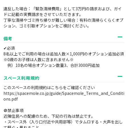
違反した場合：「緊急清掃費用」として3万円の請求および、ガイ
ドに記載の実費請求をさせていただきます。
丁寧な清掃やゴミ持ち帰りが難しい場合：有料の清掃らくらくオプ
ション、ゴミ引取オプションをご検討ください。
備考
✔必須
8名以上でご利用の場合は追加人数×1,000円のオプション追加必須
※0歳のお子様は人数に含まれません※
例）10名の場合オプション数量3、合計3000円追加
スペース利用規約
このスペースの利用規約はこちらをご確認ください
https://spacemole.co.jp/guide/Spacemole_Terms_and_Conditi
ons.pdf
🚫禁止事項
近隣住民への配慮のため、下記の行為は禁止です。
・スペース外（入り口付近や共用部等）でタムロする・大声を出し
て騒ぐ・暴れること