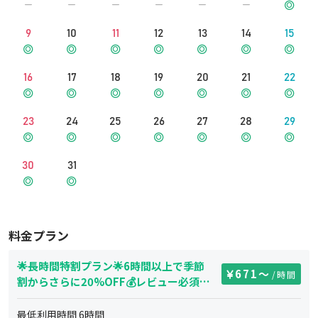
9
10
11
12
13
14
15
16
17
18
19
20
21
22
23
24
25
26
27
28
29
30
31
料金プラン
🌟長時間特割プラン🌟6時間以上で季節
671
〜
/時間
割からさらに20%OFF💰レビュー必須👍
【最大10名・6時間〜】※24-8時は7名
以下
最低利用時間
6
時間