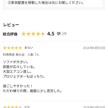
③家具配置を移動した場合は元にお戻しください。
レビュー
★★★★★
★★★★★
4.5
2
件
総合評価
★★★★★
★★★★★
あらい
2026年04月25日
利用用途:
飲み会
人数:
7
人
ソファが大きい。
部屋が広々している。
大型エアコン良し。
プロジェクターもばっちり。
過ごしやすかった！
ただわ帰りの際、施錠に少し苦労した。
★★★★★
★★★★★
たた
2026年03月20日