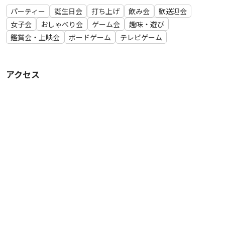
スプレンダー
パーティー
誕生日会
打ち上げ
飲み会
歓送迎会
ディクシット
女子会
おしゃべり会
ゲーム会
趣味・遊び
はぁって言うゲーム
鑑賞会・上映会
ボードゲーム
テレビゲーム
たった今考えたプロポーズの言葉を君に捧ぐよ。
ブロックス
ジェンガ
アクセス
人狼 SUPER DX
タイムボム
インカの黄金
クリプテッド
トランプ
▼キッチン設備
1口IHコンロ
冷蔵庫
電子レンジ
電気ケトル
水切りかご