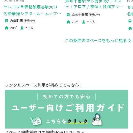
iv
麻布十番駅から徒歩3分｜エス
テ / アロマ / 整体 / 各種マッサ
セレコレ🌳価格破壊💰最大11
セ
ージ / 鍼灸 / ストレッチ/占い/
名🉐最強シアタールーム✨プロ
名
麻布十番駅 徒歩2分
勉強/お仕事スペースに
ジェクター📽️映画🐈‍⬛デート💓
女
内幸町駅 徒歩4分
20
㎡
〜
5
人
ゲーム🎮女子会💗推し活🌟24H
ィ
20
㎡
〜
8
人
🏪bonny新橋
この条件のスペースをもっと見る
レンタルスペース利用が初めてでも安心！
スペース掲載者向けの掲載How toはこちら