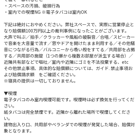
・スペースの汚損、破損行為
・室内での喫煙NG ※電子タバコは室内OK
下記は絶対におやめください。弊社スペースで、実際に営業停止と
なり賠償額100万円以上の裁判事例になったことがございます。
大声で叫ぶ／拍手／クラッカーや風船の破裂音／合唱／スピーカー
で音楽を大音量で流す／窓やドアを開けたまま利用する／その他騒
音につながる行為／バルコニーから吸い殻をすてる／共用部を占拠
する／共用部の施錠（1つの扉から複数お部屋が派生する場合）／
近隣共有部などで嘔吐／室内や近隣にゴミを不法投棄する、etc
その他禁止事項、具体的な賠償額については、ガイド. 禁止事項お
よび賠償請求額 をご確認ください。
※寝具の提供は一切しておりません。
▼喫煙
電子タバコのみ室内喫煙可能です。喫煙時は必ず換気を行ってくだ
さい。
紙タバコは完全禁煙です。近隣から離れた場所で喫煙してくださ
い。
建物出入り口、共用部やベランダでの喫煙が発覚した場合、賠償対
象となります。