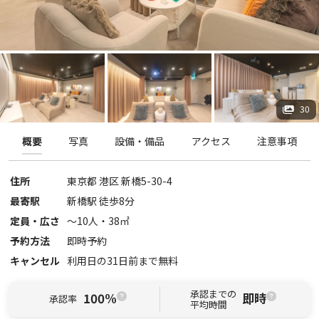
30
概要
写真
設備・備品
アクセス
注意事項
住所
東京都
港区
新橋5-30-4
最寄駅
新橋駅 徒歩8分
定員・広さ
〜
10
人・
38
㎡
予約方法
即時予約
キャンセル
利用日の31日前まで無料
承認までの
100%
即時
承認率
平均時間