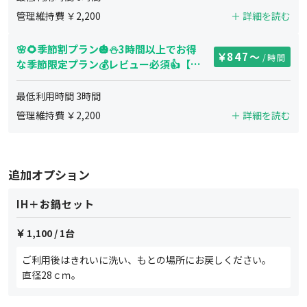
管理維持費 ￥
2,200
＋ 詳細を読む
🌸🌻季節割プラン🎃⛄3時間以上でお得
847
〜
/時間
な季節限定プラン💰レビュー必須👍【最
大10名・3時間〜】※24-8時は7名以下
最低利用時間
3
時間
管理維持費 ￥
2,200
＋ 詳細を読む
追加オプション
IH＋お鍋セット
1,100
/ 1台
ご利用後はきれいに洗い、もとの場所にお戻しください。
直径28ｃｍ。