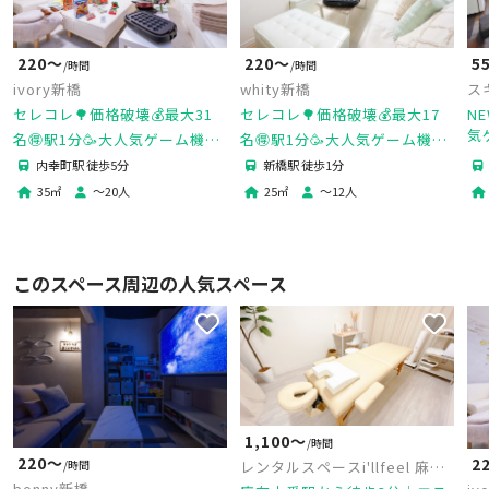
220〜
220〜
5
/時間
/時間
whity新橋
ivory新橋
ス
セレコレ🌳価格破壊💰最大17
セレコレ🌳価格破壊💰最大31
N
気
名🉐駅1分🥳大人気ゲーム機🎮
名🉐駅1分🥳大人気ゲーム機🎮

女子会💗推し活🌟撮影📷パーテ
女子会💗推し活🌟撮影📷パーテ
新橋駅 徒歩1分
内幸町駅 徒歩5分
2
ィ🥂24H🏪飲み会🍻whity新橋
ィ🥂24H🏪飲み会🍻ivory新橋
25
㎡
〜
12
人
35
㎡
〜
20
人
このスペース周辺の人気スペース
1,100〜
/時間
220〜
2
レンタルスペースi'llfeel 麻布
/時間
十番店
bonny新橋