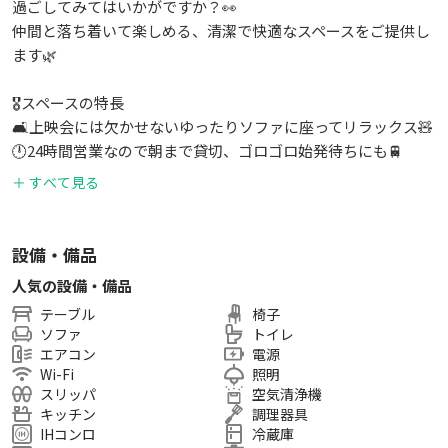
過ごしてみてはいかがですか？👀
仲間と落ち着いて楽しめる、清潔で快適なスペースをご提供し
ます🌿
🎖スペースの特長
🛋上映会には欠かせないゆったりソファに座ってリラックス🧸
🕛24時間営業なので朝まで貸切、ゴロゴロ始発待ちにも🚆
🎲映画鑑賞後は、みんなでボドゲパーティ❗
＋ すべて見る
🍿キッチン使用可能！食材を持ち込んでホームパーティーもで
きちゃう🤩
設備・備品
✔必須
人気の設備・備品
8名以上でご利用の場合は追加人数×1,000円のオプション追加
テーブル
椅子
必須
ソファ
トイレ
※0歳のお子様は人数に含まれません※
エアコン
電源
例）10名の場合オプション数量3、合計3000円追加
Wi-Fi
照明
スリッパ
空気清浄機
🏠広さ
キッチン
調理器具
IHコンロ
冷蔵庫
38㎡/1DK