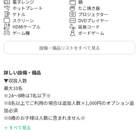
電子レンジ
鍋
ホットプレート
たこ焼き器
⭕️こんな利用用途に！
ケトル
プロジェクター
まったりおうちデート/会議・オフサイトミーティング/誕生日
スクリーン
DVDプレイヤー
会・宅飲み/ボードゲームパーティ/新年会・歓送迎会・送別
HDMIケーブル
延長コード
ゲーム機
ボードゲーム
会・懇親会・オフ会/各種撮影・スポーツ観戦・鑑賞会・上映
会/料理教室/おうちデート/始発待ち
設備・備品リストをすべて見る
詳しい設備・備品
▼収容人数
最大10名
※24〜8時は7名以下※
※8名以上でご利用の場合は追加人数×1,000円のオプション追
加必須
※0歳のお子様は人数に含まれません※
例）10名の場合オプション数量3、合計3000円追加
＋ すべて見る