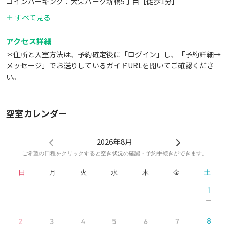
コインパーキング：大栄パーク新橋5丁目【徒歩1分】
コンビニ：ファミリーマート新橋5丁目店【徒歩1分】
▼エレベーター
＋ すべて見る
無し
（階段で2階まで上がってください。）
アクセス詳細
＊住所と入室方法は、予約確定後に「ログイン」し、「予約詳細→
▼消耗品
メッセージ」でお送りしているガイドURLを開いてご確認くださ
トイレットペーパー
い。
ティッシュペーパー
ハンドソープ
空室カレンダー
ゴミ袋
食器用洗剤
※寝具の提供は一切しておりません。
2026年8月
ご希望の日程をクリックすると空き状況の確認・予約手続きができます。
日
月
火
水
木
金
土
1
8
2
3
4
5
6
7