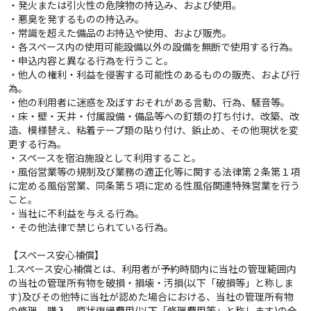
・発火または引火性の危険物の持込み、および使用。
・悪臭を発するものの持込み。
・常識を超えた備品のお持込や使用、および販売。
・各スペース内の使用可能設備以外の設備を無断で使用する行為。
・申込内容と異なる行為を行うこと。
・他人の権利・利益を侵害する可能性のあるものの販売、および行
為。
・他の利用者に迷惑を及ぼすおそれがある言動、行為、騒音等。
・床・壁・天井・付属設備・備品等への釘類の打ち付け、改築、改
造、模様替え、粘着テープ類の貼り付け、鋲止め、その他現状を変
更する行為。
・スペースを宿泊施設として利用すること。
・風俗営業等の規制及び業務の適正化等に関する法律第２条第１項
に定める風俗営業、同条第５項に定める性風俗関連特殊営業を行う
こと。
・当社に不利益を与える行為。
・その他法律で禁じられている行為。
【スペース安心補償】
1.スペース安心補償とは、利用者が予約時間内に当社の管理範囲内
の当社の管理所有物を破損・損壊・汚損(以下「破損等」と称しま
す)及びその他特に当社が認めた場合における、当社の管理所有物
の修理、購入、原状復帰費用(以下「修理費用等」と称します)の全