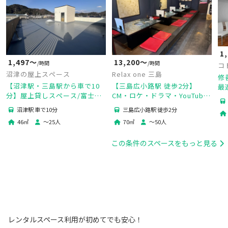
1
1,497〜
13,200〜
/時間
/時間
コ
沼津の屋上スペース
Relax one 三島
修
【沼津駅・三島駅から車で10
【三島広小路駅 徒歩2分】
最
分】屋上貸しスペース/富士山
CM・ロケ・ドラマ・YouTube
一望絶景スポット/撮影・
撮影📸広告撮影・TV収録🎥商
沼津駅 車で10分
三島広小路駅 徒歩2分
BBQ・商用利用可
品撮影・物撮り🌟MV・PV撮影
46
㎡
〜
25
人
70
㎡
〜
50
人
🍃
この条件のスペースをもっと見る
レンタルスペース利用が初めてでも安心！