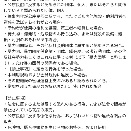
・公序良俗に反すると認められた団体、個人、またはそれらと関係
していると認められた団体、個人。
・催事内容が公序良俗に反する、またはビル内他施設・他利用者へ
迷惑を及ぼすおそれがある場合。
・予約者が使用の権利を譲渡、第三者へ転貸した場合。
・発火物・爆発物・危険物のお持ち込み、または施設の設備に破
損・汚損のおそれがある場合。
・暴力団関係者、その他反社会的団体に属すると認められる場合。
・暴力団、暴力団関係企業・団体、総会屋、過激行動団体、その他
反社会勢力もしくはこれらに準じる者（以下「暴力団等」と称しま
す）または暴力団等の関係者である場合。
・【禁止事項】に定める行為を行った場合。
・本利用規約および会員規約に違反した場合。
・その他施設の管理運営上支障があると認められたとき。
・常識を超えた備品のお持込または、使用された場合。
【禁止事項】
・法令に反するまたは反する恐れのある行為、および法令で販売が
禁止されている商品の販売。
・公序良俗に反する低俗な行為、およびわいせつ物や違法な商品の
販売。
・危険物、騒音や振動を生じる物のお持込、および使用。