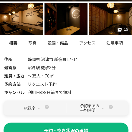
15
概要
写真
設備・備品
アクセス
注意事項
住所
静岡県
沼津市
新宿町17-14
最寄駅
沼津駅 徒歩8分
定員・広さ
〜
35
人・
70
㎡
予約方法
リクエスト予約
キャンセル
利用日の8日前まで無料
承認までの
-
-
承認率
平均時間
予約・空き状況の確認