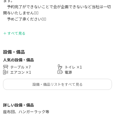
ます。
予約完了ができないことで会が企画できないなど当社は一切
関与いたしません🙇‍♂️
予めご了承ください🙇‍♂️
ーーー
＋ すべて見る
落ち着いた和モダンな店舗、松の壁画を背景にした「日本映画
や時代劇のような風情のあるシーン」にもオススメです！
設備・備品
当スペースはTVロケ収録やWebCM、広告撮影等の撮影はもち
人気の設備・備品
ろん、YouTube等の撮影利用にもご利用頂いております📸
テーブル
×
7
トイレ
×
1
エアコン
×
1
電源
🌟スペースの概要🌟
- 収容40名、着座30名程
設備・備品リストをすべて見る
- 個室6〜8名一室
- 半個室6名一室
個室は控室等にもご活用いただけます。
詳しい設備・備品
🚉アクセス🚉
座布団、ハンガーラック等