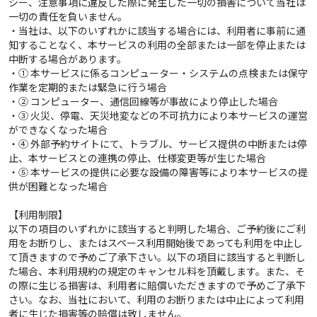
シー、注意事項に違反した際に発生した一切の損害について当社は
一切の責任を負いません。
・当社は、以下のいずれかに該当する場合には、利用者に事前に通
知することなく、本サービスの利用の全部または一部を停止または
中断する場合があります。
・① 本サービスに係るコンピューター・システムの点検または保守
作業を定期的または緊急に行う場合
・② コンピューター、通信回線等が事故により停止した場合
・③ 火災、停電、天災地変などの不可抗力により本サービスの運営
ができなくなった場合
・④ 外部予約サイトにて、トラブル、サービス提供の中断または停
止、本サービスとの連携の停止、仕様変更等が生じた場合
・⑤ 本サービスの提供に必要な設備の障害等により本サービスの提
供が困難となった場合
【利用制限】
以下の項目のいずれかに該当すると判明した場合、ご予約後にご利
用をお断りし、またはスペース利用開始後であっても利用を中止し
て頂きますので予めご了承下さい。以下の項目に該当すると判断し
た場合、本利用規約の規定のキャンセル料を頂戴します。また、そ
の際に生じる損害は、利用者に賠償いただきますので予めご了承下
さい。なお、当社において、利用のお断りまたは中止によって利用
者に生じた損害等の賠償は致しません。