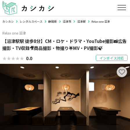
カシカシ
レンタルスペース
静岡県
沼津市
沼津駅
Relax one 沼津
Relax one 沼津
【沼津駅駅 徒歩8分】CM・ロケ・ドラマ・YouTube撮影📸広告
撮影・TV収録🎥商品撮影・物撮り🌟MV・PV撮影🍃
★★★★★
★★★★★
0.0
インボイス対応