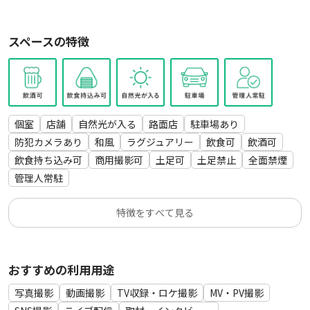
- 最寄り駅：沼津駅 徒歩8分
💼利用可能な用途💼
スペースの特徴
- 撮影会、コスプレ撮影、ポートレート、商用撮影、スタジオ
撮影、アパレル撮影、インタビュー、取材
- SNS・インスタ映え投稿、MV、PV、ロケ、TV収録、控室、
短尺動画制作、映像制作、物撮り、商品撮影
- YouTube、TIKTOK
個室
店舗
自然光が入る
路面店
駐車場あり
- ドラマ収録、WebCM撮影、映画撮影
防犯カメラあり
和風
ラグジュアリー
飲食可
飲酒可
飲食持ち込み可
商用撮影可
土足可
土足禁止
全面禁煙
ーーー
管理人常駐
【※ご確認ください】
※禁煙スペースです。
特徴をすべて見る
※食器やグラス、カトラリー類はご持参をお願いしておりま
す。
※キッチン設備は基本的には利用不可となりますが、ご希望の
おすすめの利用用途
場合はお問い合わせください。
冷蔵設備はご使用いただくことが出来かねます。
写真撮影
動画撮影
TV収録・ロケ撮影
MV・PV撮影