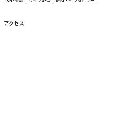
SNS撮影
ライブ配信
取材・インタビュー
🙇‍♂️当日の延長、時間変更、オプション追加はお受けできない場
合がございますことご理解いただけますと幸いです🙇‍♂️
アクセス
⚠️当スペースをご利用いただくにあたりまして、身分証明書の
ご提示をお願いしております。利用規約の内容をご確認・ご理
解いただいた上でご予約お願いいたします。