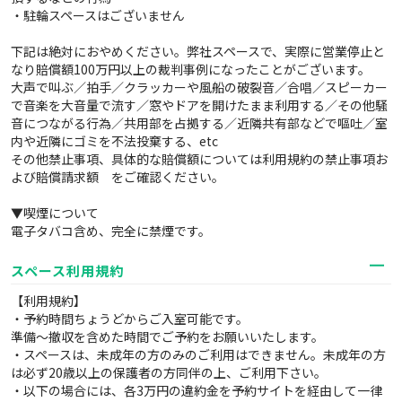
・駐輪スペースはございません
下記は絶対におやめください。弊社スペースで、実際に営業停止と
なり賠償額100万円以上の裁判事例になったことがございます。
大声で叫ぶ／拍手／クラッカーや風船の破裂音／合唱／スピーカー
で音楽を大音量で流す／窓やドアを開けたまま利用する／その他騒
音につながる行為／共用部を占拠する／近隣共有部などで嘔吐／室
内や近隣にゴミを不法投棄する、etc
その他禁止事項、具体的な賠償額については利用規約の禁止事項お
よび賠償請求額 をご確認ください。
▼喫煙について
電子タバコ含め、完全に禁煙です。
スペース利用規約
【利用規約】
・予約時間ちょうどからご入室可能です。
準備～撤収を含めた時間でご予約をお願いいたします。
・スペースは、未成年の方のみのご利用はできません。未成年の方
は必ず20歳以上の保護者の方同伴の上、ご利用下さい。
・以下の場合には、各3万円の違約金を予約サイトを経由して一律