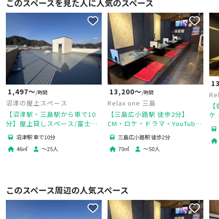
このスペースを見た人に人気のスペース
1
1,497〜
13,200〜
/時間
/時間
Re
沼津の屋上スペース
Relax one 三島
【
【沼津駅・三島駅から車で10
【三島広小路駅 徒歩2分】
ケ
分】屋上貸しスペース/富士山
CM・ロケ・ドラマ・YouTube
広
一望絶景スポット/撮影・
撮影📸広告撮影・TV収録🎥商
影
沼津駅 車で10分
三島広小路駅 徒歩2分
BBQ・商用利用可
品撮影・物撮り🌟MV・PV撮影
46
㎡
〜
25
人
70
㎡
〜
50
人
🍃
このスペース周辺の人気スペース