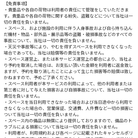
【免責事項】
・貴重品や各自の荷物は利用者の責任にて管理をしていただきま
す。貴重品や各自の荷物に関する紛失、盗難などについて当社は一
切の責任を負いません。
・スペース、および施設の利用に伴う人身事故および自ら持ち込ん
だ機材・物品・部外品・展示品等の盗難・破損事故などのすべての
事故について、当社は一切の責任を負いません。
・天災や事故等により、やむを得ずスペースを利用できなくなった
場合であっても、当社は賠償等の責任を負いません。
・スペース運営上、または本サービス運営上の都合により、当社よ
り予約を取消した場合は、お支払い頂いた金額を利用者に返金致し
ますが、予約を取り消したことによって生じた損害等の賠償は致し
かねますので、予めご了承ください。
・スペース利用者が本サービスの利用によって、他の利用者または
第三者に対して与えた損害および自損事故について、当社は一切の
責任を負いません。
・スペースを当日利用できなかった場合および当日途中から利用で
きなくなった場合の、営業保証、交通費、人件費など一切の損害に
ついて当社は一切の責任を負いません。
・スペース内の備品は無償により提供しておりますので、備品のト
ラブルによる損害について当社は一切の責任を負いません。
・利用者が、利用規約および各ページに記載されたキャンセルポリ