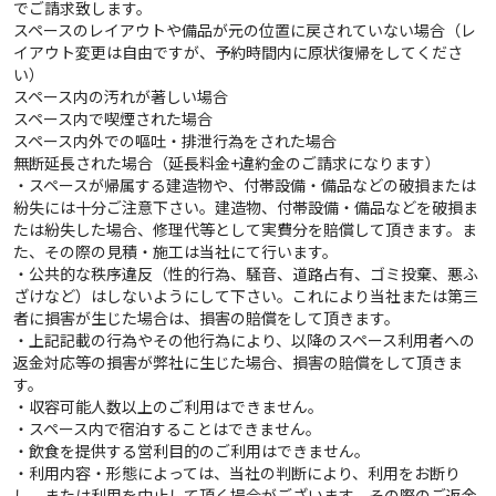
でご請求致します。
スペースのレイアウトや備品が元の位置に戻されていない場合（レ
イアウト変更は自由ですが、予約時間内に原状復帰をしてくださ
い）
スペース内の汚れが著しい場合
スペース内で喫煙された場合
スペース内外での嘔吐・排泄行為をされた場合
無断延長された場合（延長料金+違約金のご請求になります）
・スペースが帰属する建造物や、付帯設備・備品などの破損または
紛失には十分ご注意下さい。建造物、付帯設備・備品などを破損ま
たは紛失した場合、修理代等として実費分を賠償して頂きます。ま
た、その際の見積・施工は当社にて行います。
・公共的な秩序違反（性的行為、騒音、道路占有、ゴミ投棄、悪ふ
ざけなど）はしないようにして下さい。これにより当社または第三
者に損害が生じた場合は、損害の賠償をして頂きます。
・上記記載の行為やその他行為により、以降のスペース利用者への
返金対応等の損害が弊社に生じた場合、損害の賠償をして頂きま
す。
・収容可能人数以上のご利用はできません。
・スペース内で宿泊することはできません。
・飲食を提供する営利目的のご利用はできません。
・利用内容・形態によっては、当社の判断により、利用をお断り
し、または利用を中止して頂く場合がございます。その際のご返金