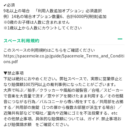
✔必須
9名以上の場合 「利用人数追加オプション」必須選択
例）14名の場合オプション数量6、合計6000円(税抜)追加
※0歳のお子様は人数に含まれません
※1歳以上から人数にカウントしてください
スペース利用規約
このスペースの利用規約はこちらをご確認ください
https://spacemole.co.jp/guide/Spacemole_Terms_and_Conditi
ons.pdf
▼禁止事項
下記は絶対におやめください。弊社スペースで、実際に営業停止と
なり賠償額100万円以上の裁判事例になったことがございます。
大声で叫ぶ／拍手／クラッカーや風船の破裂音／合唱／スピーカー
で音楽を大音量で流す／窓やドアを開けたまま利用する／その他騒
音につながる行為／バルコニーから吸い殻をすてる／共用部を占拠
する／共用部の施錠（1つの扉から複数お部屋が派生する場合）／
近隣共有部などで嘔吐／室内や近隣にゴミを不法投棄する、etc
その他禁止事項、具体的な賠償額については、ガイド. 禁止事項お
よび賠償請求額 をご確認ください。