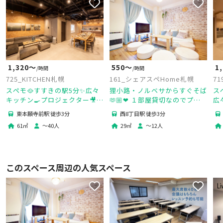
550〜
1,320〜
1
/時間
/時間
161_シェアスペHome札幌
725_KITCHEN札幌
71
狸小路・ノルベサからすぐそば
スペモ🥘すすきの駅5分✨広々
ス
🫶🏼❤ １部屋貸切なのでプラ
キッチン🍳プロジェクター🎥パ
広
イベート感ばっちり✨✨
ーティー🍷撮影🎥ママ会👶🏻
タ
西8丁目駅 徒歩3分
東本願寺前駅 徒歩3分
725_KITCHEN札幌
71
29
㎡
〜
12
人
61
㎡
〜
40
人
このスペース周辺の人気スペース