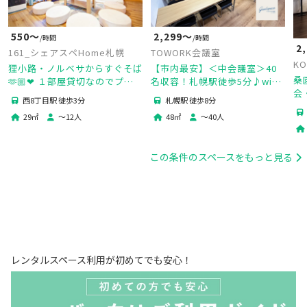
550〜
2,299〜
/時間
/時間
2
161_シェアスペHome札幌
TOWORK会議室
KO
狸小路・ノルベサからすぐそば
【市内最安】＜中会議室＞40
桑
🫶🏼❤ １部屋貸切なのでプラ
名収容！札幌駅徒歩5分♪wifi/
会
イベート感ばっちり✨✨
ホワイトボード/40インチモニ
西8丁目駅 徒歩3分
札幌駅 徒歩8分
の
ター無料
29
㎡
〜
12
人
48
㎡
〜
40
人
この条件のスペースをもっと見る
レンタルスペース利用が初めてでも安心！