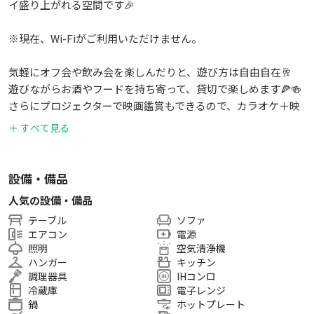
イ盛り上がれる空間です🎉
※現在、Wi-Fiがご利用いただけません。
気軽にオフ会や飲み会を楽しんだりと、遊び方は自由自在🥂
遊びながらお酒やフードを持ち寄って、貸切で楽しめます🍕🍻
さらにプロジェクターで映画鑑賞もできるので、カラオケ＋映
像コンテンツで二倍楽しめるのも魅力🎮️🎲
＋ すべて見る
【🎖スペースの特徴】
💎シャンデリアあり✨大人な豪華空間🍷
設備・備品
🎲 ボードゲームは初心者から上級者まで楽しめるラインナップ
人気の設備・備品
✨
テーブル
ソファ
📀 Blu-ray・DVDレコーダー完備で幅広い楽しみ方が可能💿
エアコン
電源
🍳 おしゃれな食器類やたこ焼き器あり。飲み会やパーティーに
照明
空気清浄機
大人気🎉
ハンガー
キッチン
🕛 24時間いつでも利用OK！終電を逃しても朝までごろごろ始
調理器具
IHコンロ
発待ち🚃
冷蔵庫
電子レンジ
鍋
ホットプレート