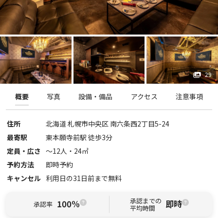
29
概要
写真
設備・備品
アクセス
注意事項
住所
北海道
札幌市中央区
南六条西2丁目5-24
最寄駅
東本願寺前駅 徒歩3分
定員・広さ
〜
12
人・
24
㎡
予約方法
即時予約
キャンセル
利用日の31日前まで無料
承認までの
100%
即時
承認率
平均時間