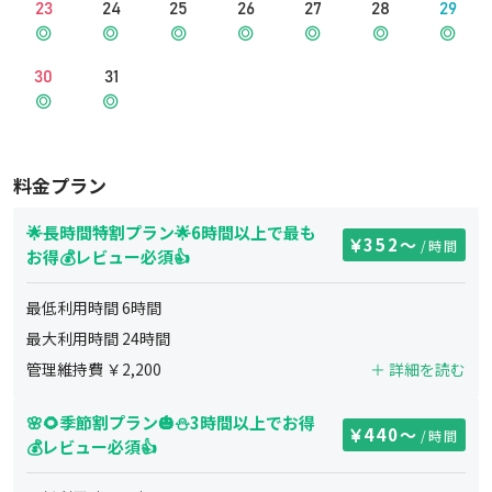
23
24
25
26
27
28
29
30
31
料金プラン
🌟長時間特割プラン🌟6時間以上で最も
352
〜
/時間
お得💰レビュー必須👍
最低利用時間
6
時間
最大利用時間
24
時間
管理維持費 ￥
2,200
＋ 詳細を読む
🌸🌻季節割プラン🎃⛄3時間以上でお得
440
〜
/時間
💰レビュー必須👍