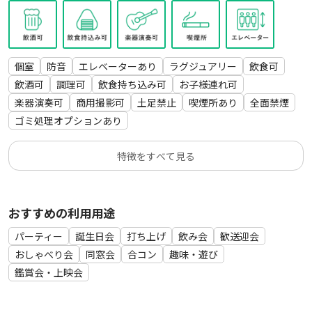
ソファ
ローテーブル
バーチェア
傘立て
個室
防音
エレベーターあり
ラグジュアリー
飲食可
ハンガー
飲酒可
調理可
飲食持ち込み可
お子様連れ可
Blu-ray＆DVDプレイヤー
楽器演奏可
商用撮影可
土足禁止
喫煙所あり
全面禁煙
空気清浄機
ゴミ処理オプションあり
動画コンテンツ（※ご自身のアカウントでご利用ください）
特徴をすべて見る
▼ボードゲーム
はぁって言うゲーム
ワードウルフ
タイムボム
おすすめの利用用途
レロレロ酒場
パーティー
誕生日会
打ち上げ
飲み会
歓送迎会
ITO
おしゃべり会
同窓会
合コン
趣味・遊び
人狼 SUPER DX
鑑賞会・上映会
ブロックス
ニムト
ドメモ