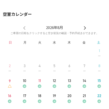
ディナープレート×24
サラダプレート×24
空室カレンダー
ボウル皿×24
たこ焼きピック×2
2026年8月
▼エレベーター
ご希望の日程をクリックすると空き状況の確認・予約手続きができます。
あり
日
月
火
水
木
金
土
▼消耗品
1
トイレットペーパー
ティッシュペーパー
2
3
4
5
6
7
8
ゴミ袋
食器用洗剤
10
11
12
13
14
15
9
※寝具の提供は一切しておりません。
16
17
18
19
20
21
22