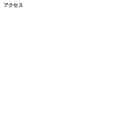
アクセス
カタン
ディクシット
スプレンダー
▼キッチン設備
卓上IHクッキングヒーター
冷蔵庫
電子レンジ
電気ケトル
▼調理器具
ワインクーラー
包丁
まな板
鍋 18cm
フライパン 20cm、26cm
ガラス蓋 18cm、26cm
ザル