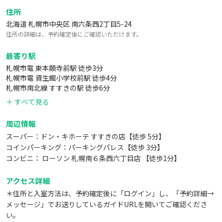
ボウル
住所
トレー
北海道 札幌市中央区 南六条西2丁目5-24
トング
住所の詳細は、予約確定後にご確認いただけます。
泡立て器
シリコンハケ
最寄り駅
大スパチュラ ヘラ
札幌市電 東本願寺前駅 徒歩3分
スロットスプーン
札幌市電 資生館小学校前駅 徒歩4分
レードル
札幌市南北線 すすきの駅 徒歩6分
丸型スプーン
＋ すべて見る
スパゲッティサーバー
小スパチュラ ヘラ
周辺情報
ターナー
スーパー：ドン・キホーテ すすきの店【徒歩 5分】
コインパーキング：パーキングパレス【徒歩 3分】
▼食器類
コンビニ： ローソン 札幌南６条西六丁目店 【徒歩1分】
スプーン×16
アクセス詳細
フォーク×16
＊住所と入室方法は、予約確定後に「ログイン」し、「予約詳細→
箸×20
メッセージ」でお送りしているガイドURLを開いてご確認くださ
ワイングラス×12
い。
ビールグラス×24