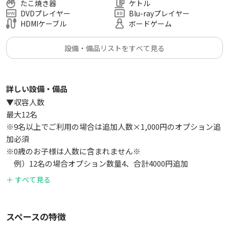
たこ焼き器
ケトル
⭕️こんな利用用途におすすめ
DVDプレイヤー
Blu-rayプレイヤー
女子会/誕生日会/飲み会/宅飲み/ホームパーティー/ボードゲー
HDMIケーブル
ボードゲーム
ム大会/カードゲーム/会議/オフサイドミーティング/オフ会・
交流会/同窓会/ワークショップ/おうちデート/ママ会/スポーツ
設備・備品リストをすべて見る
観戦/映画鑑賞/推し活/生誕祭/打ち上げ・歓送迎会/MV撮影/Yo
utube撮影/ライブ配信/勉強会・読書会/コスプレ撮影/動画撮
影
詳しい設備・備品
▼収容人数
皆様のご利用を心よりお待ちしています！✨
最大12名
※9名以上でご利用の場合は追加人数×1,000円のオプション追
🚫禁止事項
加必須
近隣住民への配慮のため、下記の行為は禁止です。
※0歳のお子様は人数に含まれません※
・スペース外（入り口付近や共用部等）でタムロ・大声で騒
例）12名の場合オプション数量4、合計4000円追加
ぐ・暴れること
・スペースの汚損、破損行為
＋ すべて見る
▼広さ
・喫煙NG ※スペースと同じフロアにある喫煙所にてOK
24㎡
スペースの特徴
▼設備