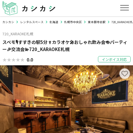
カシカシ
レンタルスペース
北海道
札幌市中央区
東本願寺前駅
720_KARAOKE
720_KARAOKE札幌
スペモ🎙️すすきの駅5分🍷カラオケ🎤おしゃれ飲み会🍻パーティ
ー🎉交流会💫720_KARAOKE札幌
★★★★★
★★★★★
0.0
インボイス対応