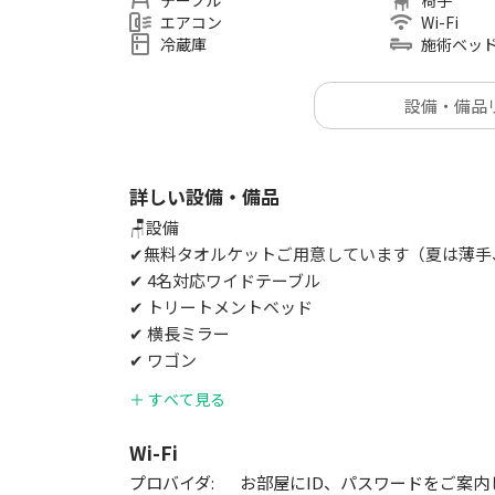
テーブル
椅子
態でした。今回、冷蔵庫とホットキャビを床に移
エアコン
Wi-Fi
ました。
冷蔵庫
施術ベッ
🌿ほかの店舗も是非ご利用くださいませ！
設備・備品
🏠 赤羽店
https://kashispace.com/room/deta
🏠 池袋店
https://kashispace.com/room/deta
詳しい設備・備品
📍1R 約20㎡
🪑設備
👥 最大4名
✔無料タオルケットご用意しています（夏は薄手
✔ 4名対応ワイドテーブル
⚠ 室内禁煙・セルフクリーニング制
✔ トリートメントベッド
✔ 横長ミラー
✔ ワゴン
✔ Wi-Fi
＋ すべて見る
✔ エアコン
✔ ミニキッチン
Wi-Fi
✔ 室内トイレ
プロバイダ:
お部屋にID、パスワードをご案内
✔ エレベーター有