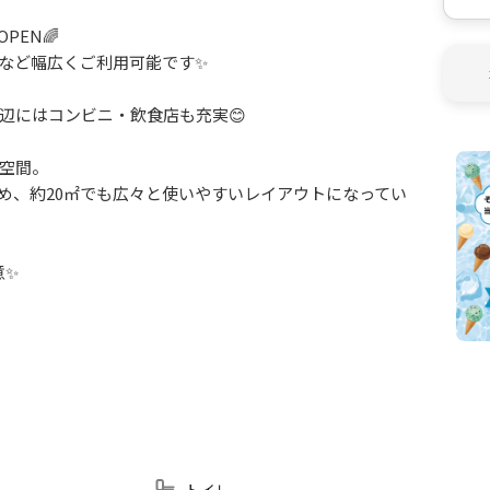
PEN🌈
つげなど幅広くご利用可能です✨
辺にはコンビニ・飲食店も充実😊
空間。
め、約20㎡でも広々と使いやすいレイアウトになってい
意✨
にもおすすめです💅
や身だしなみチェックもしやすく快適にご利用いただけ
。
たため、ポットをご利用いただく際にスペースが狭い状