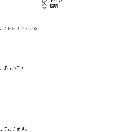
トイレ
動し、キッチン台を広々とお使いいただけるようになり
照明
ド
リストをすべて見る
il?id=4653
il?id=3392
、冬は厚手）
しております。