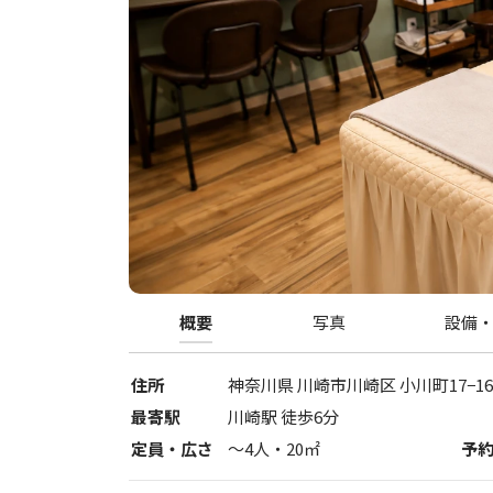
概要
写真
設備
住所
神奈川県
川崎市川崎区
小川町17−1
最寄駅
川崎駅 徒歩6分
定員・広さ
〜
4
人・
20
㎡
予