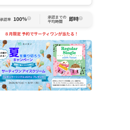
承認までの
100%
即時
承認率
平均時間
８月限定 予約でサーティワンが当たる！