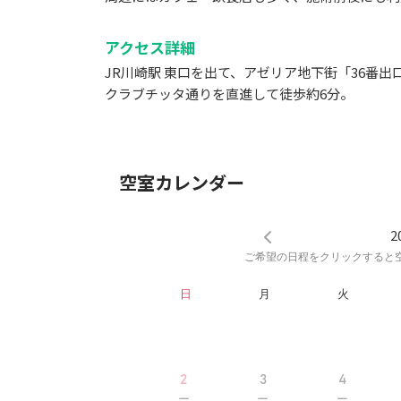
アクセス詳細
JR川崎駅 東口を出て、アゼリア地下街「36番出
クラブチッタ通りを直進して徒歩約6分。
空室カレンダー
2
ご希望の日程をクリックすると
日
月
火
2
3
4