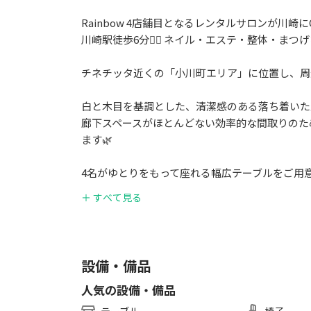
Rainbow 4店舗目となるレンタルサロンが川崎にO
川崎駅徒歩6分🚶‍♀️ ネイル・エステ・整体・ま
チネチッタ近くの「小川町エリア」に位置し、周
白と木目を基調とした、清潔感のある落ち着いた
廊下スペースがほとんどない効率的な間取りのた
ます🌿
4名がゆとりをもって座れる幅広テーブルをご用
ネイル施術・講習・打ち合わせ・カウンセリング
＋ すべて見る
また、壁面には横長ミラーを設置しており、施術
ます🪞
設備・備品
■新着情報
人気の設備・備品
・2026年7月29日、キッチン周りを改善しました
これまではキッチン台の上に冷蔵庫を設置してい