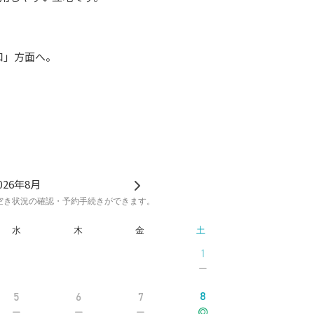
口」方面へ。
026年8月
空き状況の確認・予約手続きができます。
水
木
金
土
1
8
5
6
7