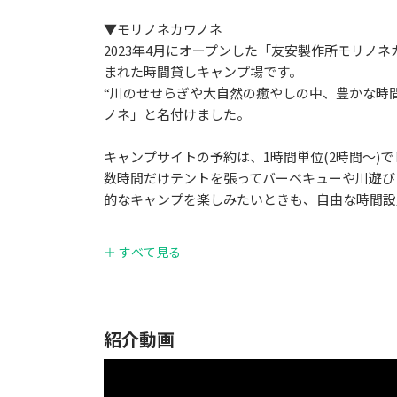
▼モリノネカワノネ
2023年4月にオープンした「友安製作所モリノネ
まれた時間貸しキャンプ場です。
“川のせせらぎや大自然の癒やしの中、豊かな時
ノネ」と名付けました。
キャンプサイトの予約は、1時間単位(2時間～)
数時間だけテントを張ってバーベキューや川遊び
的なキャンプを楽しみたいときも、自由な時間設
キャンプ場のそばを流れる岩屋川は、お子様連れ
＋ すべて見る
抜群の透明度で、夏には蛍が見れることも。夕闇
また、徒歩圏内には樹齢500年、高さは30mを
かに色づいた紅葉が楽しめます。
冬期は積雪の影響により道路通行止めとなるため
紹介動画
は、いつ訪れていただいても、四季の移ろいを堪