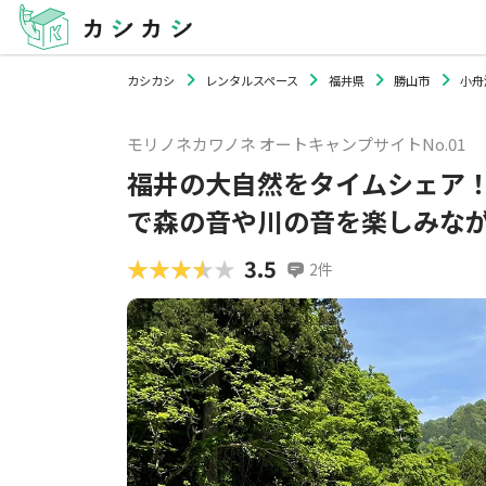
カシカシ
レンタルスペース
福井県
勝山市
小舟
モリノネカワノネ オートキャンプサイトNo.01
福井の大自然をタイムシェア！
で森の音や川の音を楽しみなが
★★★★★
★★★★★
3.5
2
件