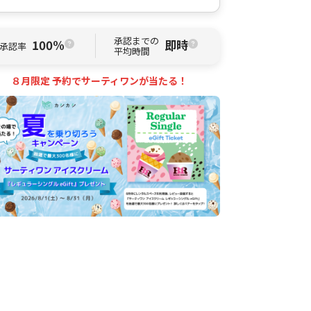
承認までの
100%
即時
承認率
平均時間
８月限定 予約でサーティワンが当たる！