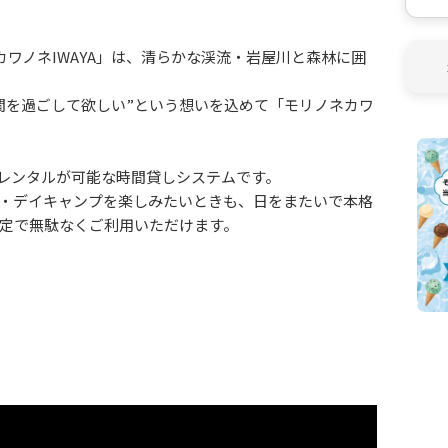
カワノネIWAYA」は、清らかな渓流・岩屋川と森林に囲
間を過ごして欲しい”という想いを込めて「モリノネカワ
でレンタルが可能な時間貸しシステムです。
・デイキャンプを楽しみたいときも、日をまたいで本格
定で無駄なくご利用いただけます。
での川遊びに人気のスポット。
を舞うホタルの幻想的な姿は感動モノの美しさです。
超える巨大な岩屋大杉があり、秋には黄色から赤へと鮮や
休業期間となりますが、春を迎えて以降のオンシーズン
能できます。