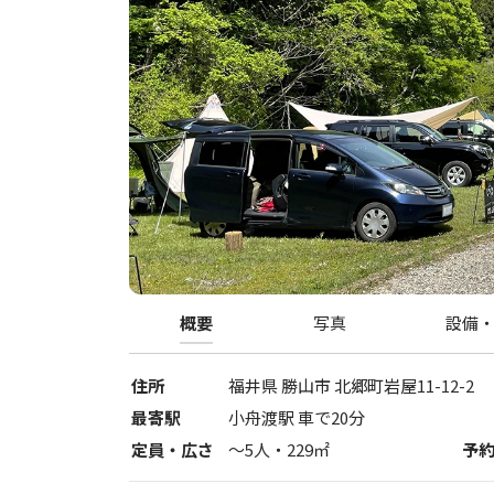
概要
写真
設備
住所
福井県
勝山市
北郷町岩屋11-12-2
最寄駅
小舟渡駅 車で20分
定員・広さ
〜
5
人・
229
㎡
予