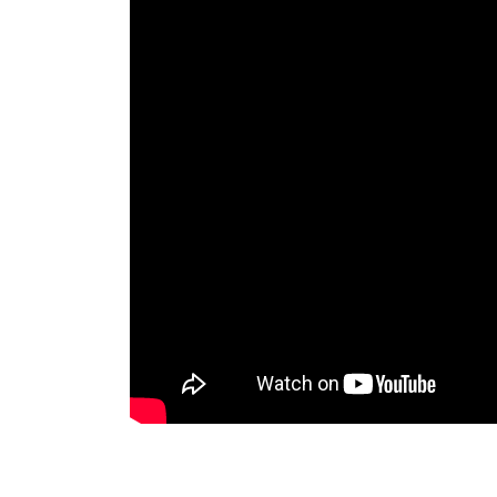
■キャンプサイトについて
・1区画 20.80m×11.00mの約229 ㎡です。
・1区画の定員は5名様程度となっております。
・オートキャンプサイトは、サイト内に１台駐車
願いします。※道沿いに駐車すると他のお客様の
■火の扱いについて
・直火での焚火や調理は禁止しております。
・音の小さな手持ち花火のみご使用可能とさせて
使用はお控えください。
・山火事を避けるため、火元は必ず消火し、炭捨
■川遊びについて
・川遊びが可能です。ただし、水難事故等を防ぐ
意した上でお楽しみください。