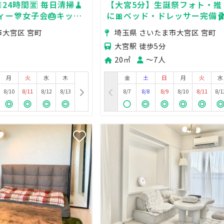
♀️24時間🈺 毎日清掃🧹
【大宮5分】生誕祭フォト・推
ィー🎊女子会🎂キッチ
に🎀ベッド・ドレッサー完備
遠征組の準備・待ち時間や女
市大宮区 宮町
埼玉県 さいたま市大宮区 宮町
大宮駅 徒歩5分
20㎡
〜7人
月
火
水
木
金
土
日
月
火
水
8/10
8/11
8/12
8/13
8/7
8/8
8/9
8/10
8/11
8/1