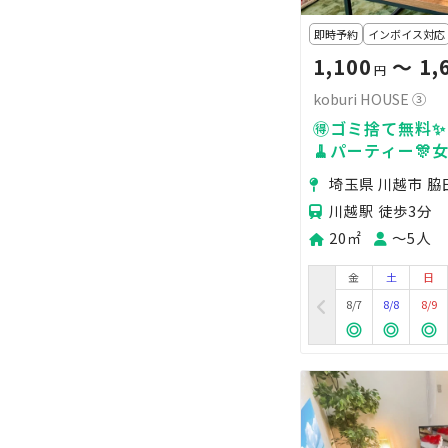
即時予約
インボイス対応
1,100
〜 1,
円
koburi HOUSE ③
🉐ゴミ捨て無料✨
🧹パーティー🎊
📹
埼玉県 川越市 脇
川越駅 徒歩3分
20㎡
〜5人
金
土
日
8/7
8/8
8/9