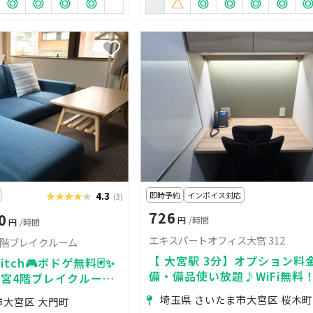
★★★★★
★★★★★
4.3
即時予約
インボイス対応
(3)
726
0
円
/時間
円
/時間
エキスパートオフィス大宮 312
4階ブレイクルーム
【 大宮駅 3分】オプション料
tch🎮ボドゲ無料🃏✨
備・備品使い放題♪WiFi無料
宮4階ブレイクルーム
衛生面も安心♥便利な駅近
埼玉県 さいたま市大宮区 桜木町
市大宮区 大門町