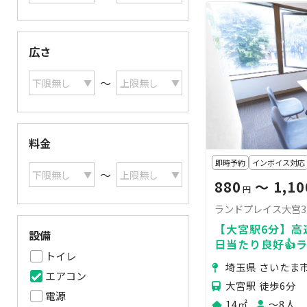
広さ
〜
料金
即時予約
インボイス対応
〜
880
〜 1,10
円
ランドプレイス大宮
【大宮駅6分】高速
設備
日当たり良好👍
トイレ
ミーティングルー
埼玉県 さいたま
エアコン
大宮駅 徒歩6分
電源
14㎡
〜8人