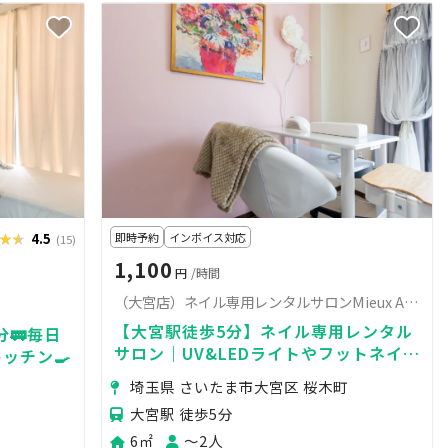
★★
★★★
4.5
即時予約
インボイス対応
(15)
1,100
円
/時間
（大宮店）ネイル専用レンタルサロンMieux Aブース
【大宮駅徒歩5分】ネイル専用レンタル
分🚃毎日
サロン｜UV&LEDライトやフットネイル
キッチン🍳
用品、ワゴンや集塵機も完備｜
埼玉県 さいたま市大宮区 桜木町
大宮駅 徒歩5分
6㎡
〜2人