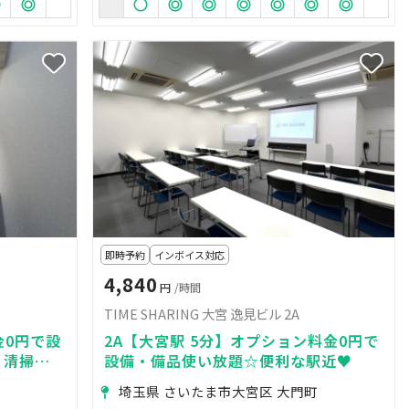
即時予約
インボイス対応
4,840
円
/時間
TIME SHARING 大宮 逸見ビル 2A
金0円で設
2A【大宮駅 5分】オプション料金0円で
！清掃で
設備・備品使い放題☆便利な駅近♥
埼玉県 さいたま市大宮区 大門町