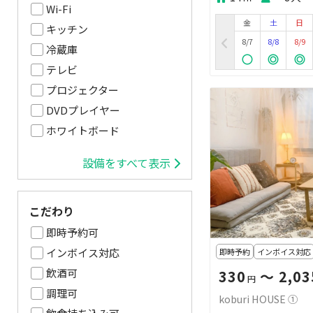
Wi-Fi
金
土
日
キッチン
8/7
8/8
8/9
冷蔵庫
テレビ
プロジェクター
DVDプレイヤー
ホワイトボード
設備をすべて表示
こだわり
即時予約可
インボイス対応
即時予約
インボイス対応
飲酒可
330
〜 2,03
円
調理可
koburi HOUSE ①