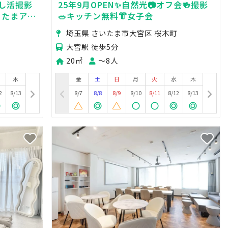
し活撮影
25年9月OPEN✨自然光📷オフ会🍻撮影
たまアリ
🥗キッチン無料👘女子会
子会にも✨
埼玉県 さいたま市大宮区 桜木町
大宮駅 徒歩5分
20㎡
〜8人
木
金
土
日
月
火
水
木
2
8/13
8/7
8/8
8/9
8/10
8/11
8/12
8/13