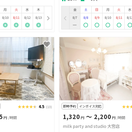
月
火
水
木
金
土
日
月
火
水
8/10
8/11
8/12
8/13
8/7
8/8
8/9
8/10
8/11
8/1
★★★★★
★★★★★
4.5
即時予約
インボイス対応
★★
★★
(13)
5
1,320
〜 2,200
円
/時間
円
円
/時間
milk party and studio 大宮店