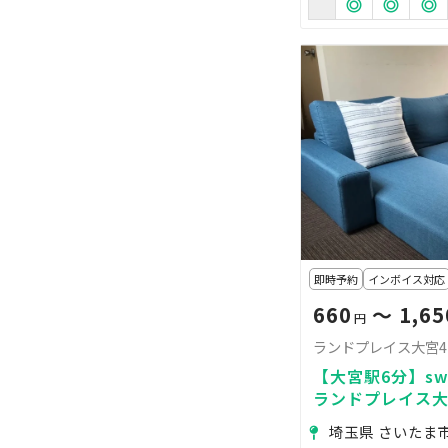
即時予約
インボイス対応
660
〜 1,65
円
ランドプレイス大宮
【大宮駅6分】swi
ランドプレイス大
🎉
埼玉県 さいたま