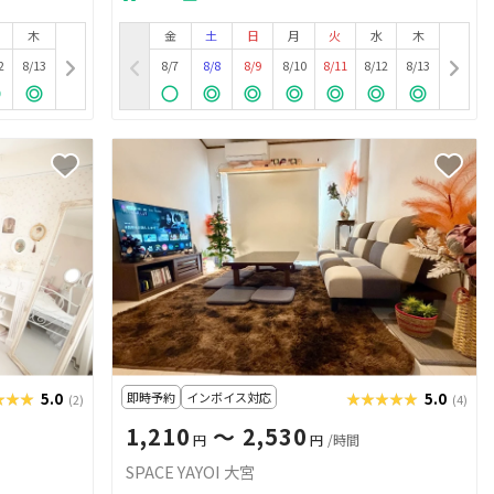
木
金
土
日
月
火
水
木
2
8/13
8/7
8/8
8/9
8/10
8/11
8/12
8/13
★★★
★★★
5.0
即時予約
インボイス対応
★★★★★
★★★★★
5.0
(2)
(4)
1,210
〜 2,530
円
円
/時間
SPACE YAYOI 大宮