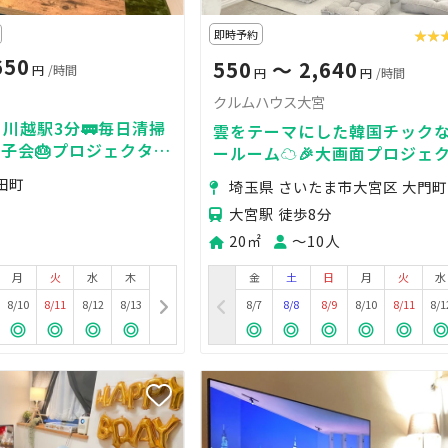
即時予約
★★
★★
650
550
〜 2,640
円
/時間
円
円
/時間
クルムハウス大宮
 川越駅3分🚃毎日清掃
雲をテーマにした韓国チック
女子会🎂プロジェクター
ールーム☁🎉大画面プロジェ
画鑑賞/イベント/デート/打ち
田町
埼玉県 さいたま市大宮区 大門町
会に
大宮駅 徒歩8分
20㎡
〜10人
月
火
水
木
金
土
日
月
火
水
8/10
8/11
8/12
8/13
8/7
8/8
8/9
8/10
8/11
8/1