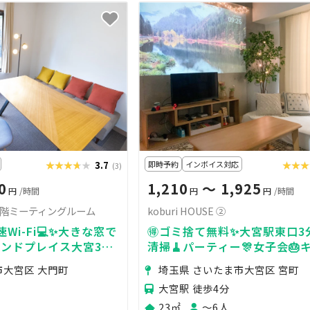
★★★★★
★★★★★
3.7
即時予約
インボイス対応
★★★
★★
(3)
0
1,210
〜 1,925
円
/時間
円
円
/時間
3階ミーティングルーム
koburi HOUSE ②
Wi-Fi💻✨大きな窓で
🉐ゴミ捨て無料✨大宮駅東口3
ランドプレイス大宮3階
清掃🧹パーティー🎊女子会🎂
ム😊
市大宮区 大門町
埼玉県 さいたま市大宮区 宮町
大宮駅 徒歩4分
23㎡
〜6人