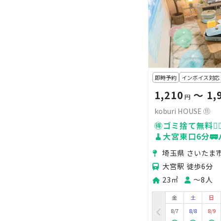
即時予約
インボイス対応
1,210
〜 1,
円
koburi HOUSE ⑪
🉐ゴミ捨て無料🙆‍
🧹大宮東口6分
トフリ
埼玉県 さいたま
大宮駅 徒歩6分
23㎡
〜8人
金
土
日
8/7
8/8
8/9