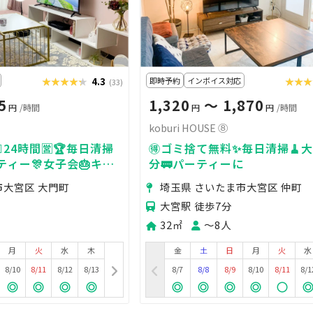
★★★★★
★★★★★
4.3
即時予約
インボイス対応
★★★
★★
(33)
5
1,320
〜 1,870
円
/時間
円
円
/時間
koburi HOUSE ⑧
♀️24時間🈺🏆毎日清掃
🉐ゴミ捨て無料✨毎日清掃🧹
ーティー🎊女子会🎂キッ
分🚃パーティーに
市大宮区 大門町
埼玉県 さいたま市大宮区 仲町
大宮駅 徒歩7分
32㎡
〜8人
月
火
水
木
金
土
日
月
火
水
8/10
8/11
8/12
8/13
8/7
8/8
8/9
8/10
8/11
8/1