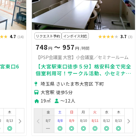
★★
★★★
4.7
リクエスト予約
インボイス対応
★★★★★
★★★★★
3.7
(14)
(3)
748
〜 957
円
円
/時間
【PSP会議室 大宮】小会議室／セミナールーム
大宮東口6
【大宮駅東口徒歩５分】格安料金で完全
個室利用可！サークル活動、小セミナー
にも◎
埼玉県 さいたま市大宮区 下町
大宮駅 徒歩5分
19㎡
〜12人
木
金
土
日
月
火
水
木
2
8/13
8/7
8/8
8/9
8/10
8/11
8/12
8/13