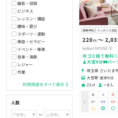
撮影・収録
ビジネス
レッスン・講座
趣味・遊び
即時予約
インボイス対応
スポーツ・運動
220
〜 2,03
円
美容・セラピー
koburi HOUSE ⑤
イベント・催事
🉐ゴミ捨て無料🙆‍
音楽・演劇
🧹大宮6分🚃パ
レジャー
チン🍳
埼玉県 さいたま
作業
大宮駅 徒歩6分
利用用途をすべて表示
23㎡
〜8人
金
土
日
8/7
8/8
8/9
人数
〜