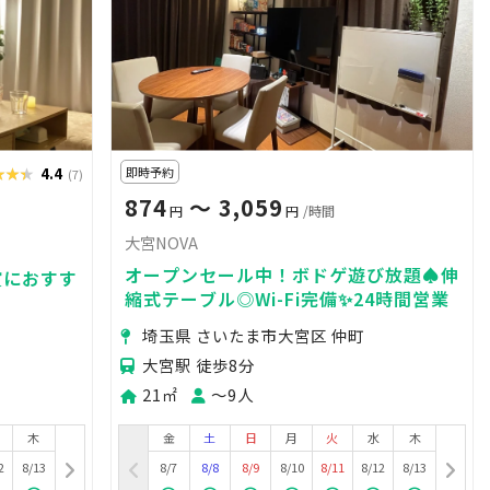
★★★
★★★
4.4
即時予約
(7)
874
〜 3,059
円
円
/時間
大宮NOVA
オープンセール中！ボドゲ遊び放題♠伸
賞におすす
縮式テーブル◎Wi-Fi完備✨24時間営業
埼玉県 さいたま市大宮区 仲町
大宮駅 徒歩8分
21㎡
〜9人
木
金
土
日
月
火
水
木
2
8/13
8/7
8/8
8/9
8/10
8/11
8/12
8/13