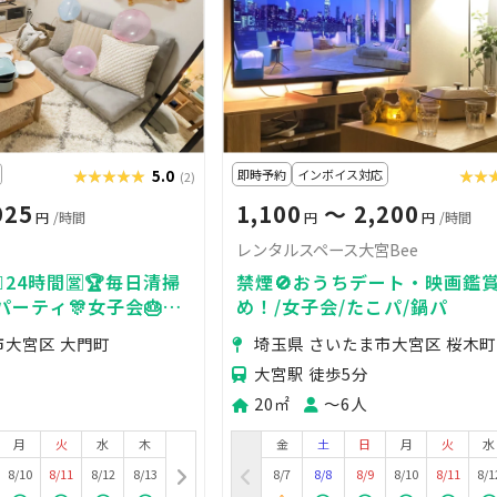
★★★★★
★★★★★
5.0
即時予約
インボイス対応
★★
★★
(2)
925
1,100
〜 2,200
円
/時間
円
円
/時間
レンタルスペース大宮Bee
♀️24時間🈺🏆毎日清掃
禁煙🚫おうちデート・映画鑑
パーティ🎊女子会🎂ネ
め！/女子会/たこパ/鍋パ
市大宮区 大門町
埼玉県 さいたま市大宮区 桜木町
大宮駅 徒歩5分
20㎡
〜6人
月
火
水
木
金
土
日
月
火
水
8/10
8/11
8/12
8/13
8/7
8/8
8/9
8/10
8/11
8/1