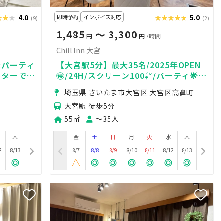
★★★
★★★
4.0
即時予約
インボイス対応
★★★★★
★★★★★
5.0
(9)
(2)
1,485
〜 3,300
円
円
/時間
Chill Inn 大宮
なパーティ
【大宮駅5分】最大35名/2025年OPEN
クターで映
🉐/24H/スクリーン100㌅/パーティ🌟懇
上げ/女子
親会💖
埼玉県 さいたま市大宮区 大宮区高鼻町
大宮駅 徒歩5分
55㎡
〜35人
木
金
土
日
月
火
水
木
2
8/13
8/7
8/8
8/9
8/10
8/11
8/12
8/13