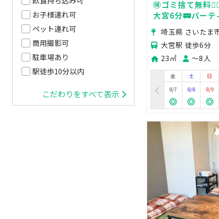
飲食持ち込み可
🉐ゴミ捨て無料🙆‍
大宮6分🚃パーテ
お子様連れ可
ン🍳
ペット連れ可
埼玉県 さいたま
商用撮影可
大宮駅 徒歩6分
駐車場あり
23㎡
〜8人
駅徒歩10分以内
金
土
日
8/7
8/8
8/9
こだわりをすべて表示