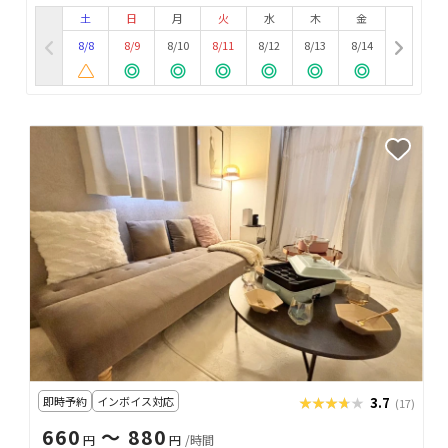
土
日
月
火
水
木
金
8/8
8/9
8/10
8/11
8/12
8/13
8/14
即時予約
インボイス対応
★★★★★
★★★★★
3.7
(17)
660
〜 880
円
円
/時間