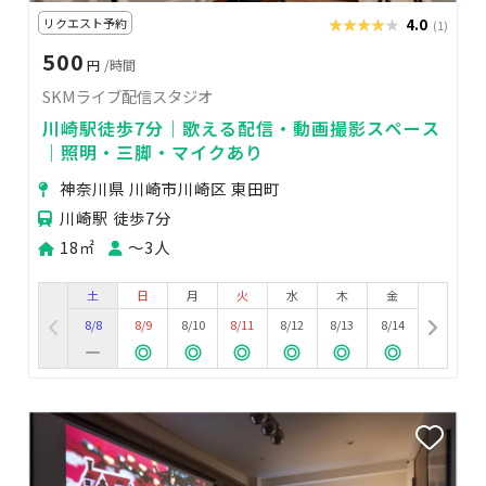
リクエスト予約
★★★★★
★★★★★
4.0
(1)
500
円
/時間
SKMライブ配信スタジオ
川崎駅徒歩7分｜歌える配信・動画撮影スペース
｜照明・三脚・マイクあり
神奈川県 川崎市川崎区 東田町
川崎駅 徒歩7分
18㎡
〜3人
土
日
月
火
水
木
金
8/8
8/9
8/10
8/11
8/12
8/13
8/14