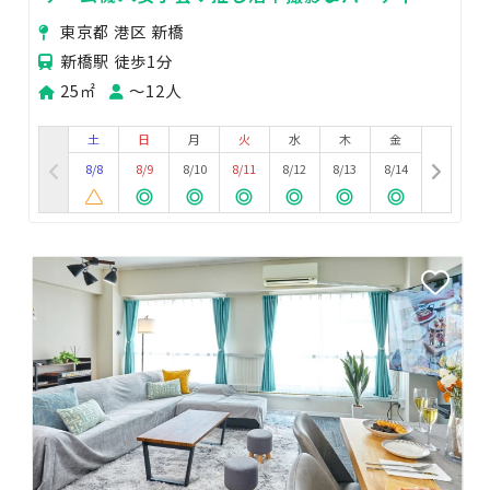
24H🏪飲み会🍻whity新橋
東京都 港区 新橋
新橋駅 徒歩1分
25㎡
〜12人
土
日
月
火
水
木
金
8/8
8/9
8/10
8/11
8/12
8/13
8/14