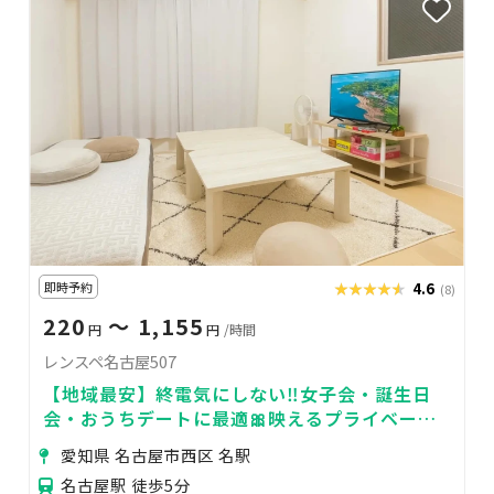
即時予約
★★★★★
★★★★★
4.6
(8)
220
〜 1,155
円
円
/時間
レンスペ名古屋507
【地域最安】終電気にしない‼️女子会・誕生日
会・おうちデートに最適🎀映えるプライベート
空間
愛知県 名古屋市西区 名駅
名古屋駅 徒歩5分