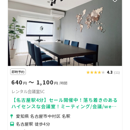
即時予約
★★★★★
★★★★★
4.3
(11)
640
〜 1,100
円
円
/時間
レンタル会議室SC
【名古屋駅4分】セール開催中！落ち着きのある
ハイセンスな会議室！ミーティング/会議/web
会議/セミナー/コワーキングスペースに
愛知県 名古屋市中村区 名駅
名古屋駅 徒歩4分