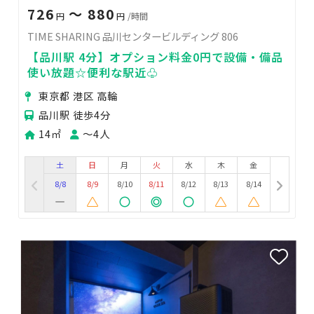
726
〜 880
円
円
/時間
TIME SHARING 品川センタービルディング 806
【品川駅 4分】オプション料金0円で設備・備品
使い放題☆便利な駅近♧
東京都 港区 高輪
品川駅 徒歩4分
14㎡
〜4人
土
日
月
火
水
木
金
8/8
8/9
8/10
8/11
8/12
8/13
8/14