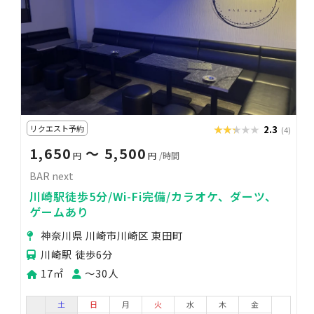
リクエスト予約
★★★★★
★★★★★
2.3
(4)
1,650
〜 5,500
円
円
/時間
BAR next
川崎駅徒歩5分/Wi-Fi完備/カラオケ、ダーツ、
ゲームあり
神奈川県 川崎市川崎区 東田町
川崎駅 徒歩6分
17㎡
〜30人
土
日
月
火
水
木
金