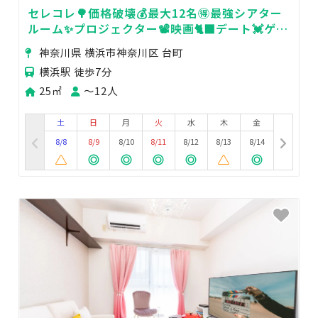
セレコレ🌳価格破壊💰最大12名🉐最強シアター
ルーム✨プロジェクター📽️映画🐈‍⬛デート💓ゲー
ム🎮女子会💗推し活🌟24H🏪olivy横浜
神奈川県 横浜市神奈川区 台町
横浜駅 徒歩7分
25㎡
〜12人
土
日
月
火
水
木
金
8/8
8/9
8/10
8/11
8/12
8/13
8/14