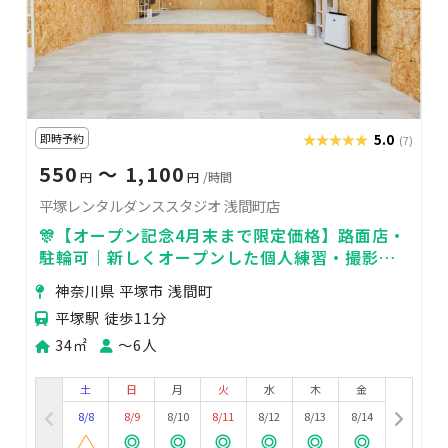
即時予約
★★★★★
★★★★★
5.0
(7)
550
〜 1,100
円
円
/時間
平塚レンタルダンススタジオ 浅間町店
🎊【オープン記念4月末まで限定価格】路面店・
駐輪可｜新しくオープンした個人練習・撮影向
けスタジオ
神奈川県 平塚市 浅間町
平塚駅 徒歩11分
34㎡
〜6人
土
日
月
火
水
木
金
8/8
8/9
8/10
8/11
8/12
8/13
8/14