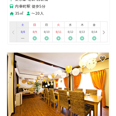
内幸町駅 徒歩5分
35㎡
〜20人
土
日
月
火
水
木
金
8/8
8/9
8/10
8/11
8/12
8/13
8/14