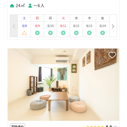
24㎡
〜6人
土
日
月
火
水
木
金
8/8
8/9
8/10
8/11
8/12
8/13
8/14
即時予約
★★★★★
★★★★★
5.0
(8)