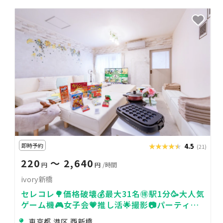
即時予約
★★★★★
★★★★★
4.5
(21)
220
〜 2,640
円
円
/時間
ivory新橋
セレコレ🌳価格破壊💰最大31名🉐駅1分🥳大人気
ゲーム機🎮女子会💗推し活🌟撮影📷パーティ🥂
24H🏪飲み会🍻ivory新橋
東京都 港区 西新橋