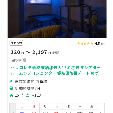
即時予約
★★★★★
★★★★★
4.8
(5)
220
〜 2,197
円
円
/時間
nifty新橋
セレコレ🌳価格破壊💰最大18名🉐最強シアター
ルーム✨プロジェクター📽️映画🐈‍⬛デート💓ゲー
ム🎮女子会💗推し活🌟24H🏪nifty新橋
東京都 港区 西新橋
新橋駅 徒歩6分
25㎡
〜12人
土
日
月
火
水
木
金
8/8
8/9
8/10
8/11
8/12
8/13
8/14