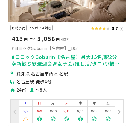
即時予約
インボイス対応
★★★★★
★★★★★
3.7
(3)
413
〜 3,058
円
円
/時間
#ヨヨックGoburin【名古屋】_103
#ヨヨックGoburin【名古屋】最大15名/駅2分
🥳新歓🍺歓送迎会🎉女子会/推し活/タコパ/撮
影/24H
愛知県 名古屋市西区 名駅
名古屋駅 徒歩4分
24㎡
〜8人
土
日
月
火
水
木
金
8/8
8/9
8/10
8/11
8/12
8/13
8/14