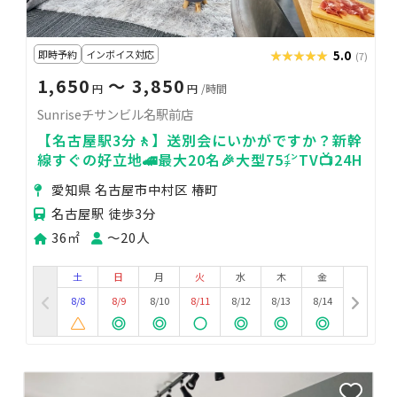
即時予約
インボイス対応
★★★★★
★★★★★
5.0
(7)
1,650
〜 3,850
円
円
/時間
Sunriseチサンビル名駅前店
【名古屋駅3分🚶】送別会にいかがですか？新幹
線すぐの好立地🚄最大20名🎉大型75㌅TV📺24H
愛知県 名古屋市中村区 椿町
名古屋駅 徒歩3分
36㎡
〜20人
土
日
月
火
水
木
金
8/8
8/9
8/10
8/11
8/12
8/13
8/14