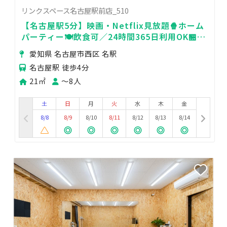
リンクスペース名古屋駅前店_510
【名古屋駅5分】映画・Netflix見放題🍿ホーム
パーティー🍽飲食可／24時間365日利用OK🏪高
速Wifi✨
愛知県 名古屋市西区 名駅
名古屋駅 徒歩4分
21㎡
〜8人
土
日
月
火
水
木
金
8/8
8/9
8/10
8/11
8/12
8/13
8/14