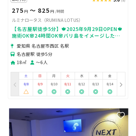
275
〜 825
円
円
/時間
ルミナロータス（RUMINA LOTUS）
【名古屋駅徒歩5分】🍁2025年9月29日OPEN🍁
施術OK🌸24時間OK🌸バリ島をイメージした癒
し空間🌸
愛知県 名古屋市西区 名駅
名古屋駅 徒歩5分
18㎡
〜6人
土
日
月
火
水
木
金
8/8
8/9
8/10
8/11
8/12
8/13
8/14