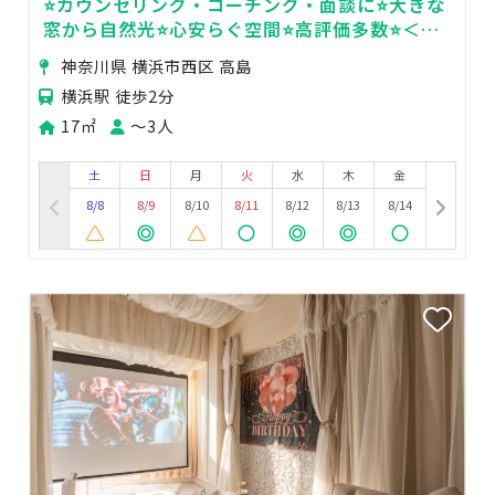
⭐️カウンセリング・コーチング・面談に⭐️大きな
窓から自然光⭐️心安らぐ空間⭐️高評価多数⭐️＜フ
ルーツサロン🍋＞
神奈川県 横浜市西区 高島
横浜駅 徒歩2分
17㎡
〜3人
土
日
月
火
水
木
金
8/8
8/9
8/10
8/11
8/12
8/13
8/14