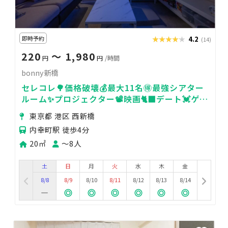
即時予約
★★★★★
★★★★★
4.2
(14)
220
〜 1,980
円
円
/時間
bonny新橋
セレコレ🌳価格破壊💰最大11名🉐最強シアター
ルーム✨プロジェクター📽️映画🐈‍⬛デート💓ゲー
ム🎮女子会💗推し活🌟24H🏪bonny新橋
東京都 港区 西新橋
内幸町駅 徒歩4分
20㎡
〜8人
土
日
月
火
水
木
金
8/8
8/9
8/10
8/11
8/12
8/13
8/14