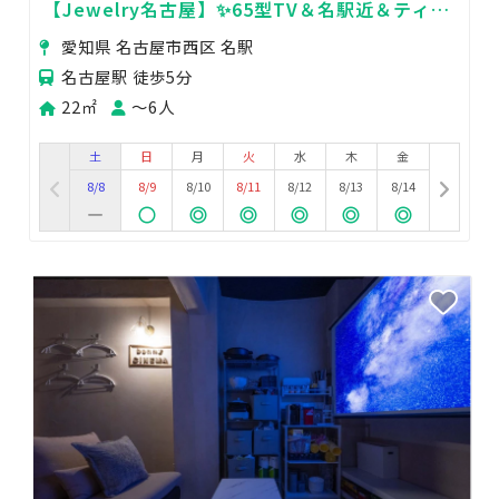
【Jewelry名古屋】✨65型TV＆名駅近＆ティフ
ァニーブルー×大理石💎💝デート&女子会
愛知県 名古屋市西区 名駅
名古屋駅 徒歩5分
22㎡
〜6人
土
日
月
火
水
木
金
8/8
8/9
8/10
8/11
8/12
8/13
8/14