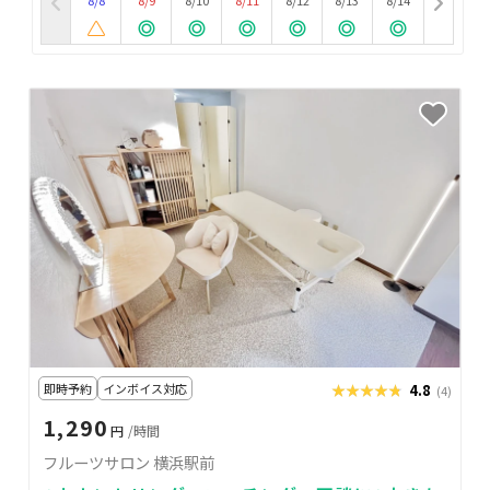
即時予約
インボイス対応
★★★★★
★★★★★
4.8
(4)
1,290
円
/時間
フルーツサロン 横浜駅前