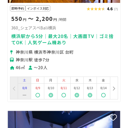
即時予約
インボイス対応
★★★★★
★★★★★
4.6
(7)
550
〜 2,200
円
円
/時間
360_シェアスぺBali横浜
横浜駅から5分｜最大20名｜大画面TV｜ゴミ捨
てOK｜人気ゲーム機あり
神奈川県 横浜市神奈川区 台町
神奈川駅 徒歩7分
46㎡
〜20人
土
日
月
火
水
木
金
8/8
8/9
8/10
8/11
8/12
8/13
8/14