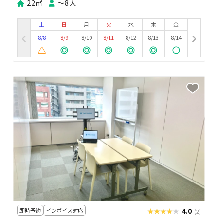
22㎡
〜8人
土
日
月
火
水
木
金
8/8
8/9
8/10
8/11
8/12
8/13
8/14
即時予約
インボイス対応
★★★★★
★★★★★
4.0
(2)