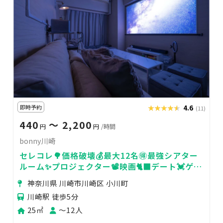
即時予約
★★★★★
★★★★★
4.6
(11)
440
〜 2,200
円
円
/時間
bonny川崎
セレコレ🌳価格破壊💰最大12名🉐最強シアター
ルーム✨プロジェクター📽️映画🐈‍⬛デート💓ゲー
ム🎮女子会💗推し活🌟24H🏪bonny川崎
神奈川県 川崎市川崎区 小川町
川崎駅 徒歩5分
25㎡
〜12人