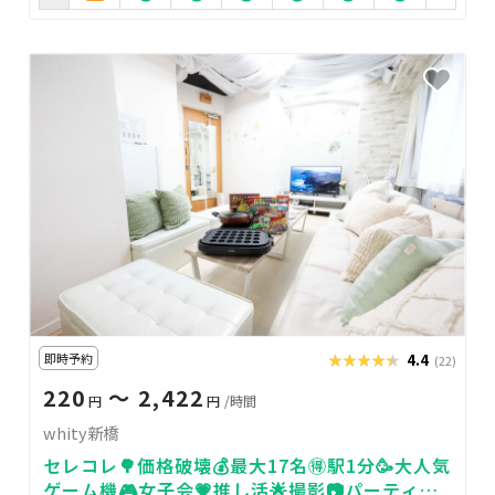
即時予約
★★★★★
★★★★★
4.4
(22)
220
〜 2,422
円
円
/時間
whity新橋
セレコレ🌳価格破壊💰最大17名🉐駅1分🥳大人気
ゲーム機🎮女子会💗推し活🌟撮影📷パーティ🥂