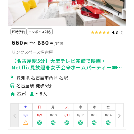
即時予約
インボイス対応
★★★★★
★★★★★
4.8
(9)
660
〜 880
円
円
/時間
リンクスペース名古屋
【名古屋駅5分】大型テレビ完備で映画・
Netflix見放題🍿女子会💎ホームパーティー🍽飲
食OK／24時間365日利用OK🏪高速Wifi✨
愛知県 名古屋市西区 名駅
名古屋駅 徒歩5分
22㎡
〜8人
土
日
月
火
水
木
金
8/8
8/9
8/10
8/11
8/12
8/13
8/14