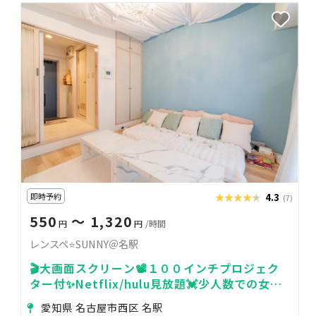
即時予約
★★★★★
★★★★★
4.3
(7)
550
〜 1,320
円
円
/時間
レンスペ⭐SUNNY＠名駅
🎬大画面スクリーン📽️１００インチプロジェク
ター付✨Netflix/hulu見放題💓少人数での女子
会、誕生日会、推し会、撮影に最適
愛知県 名古屋市西区 名駅