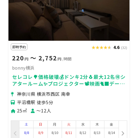
即時予約
★★★★★
★★★★★
4.6
(32)
220
〜 2,752
円
円
/時間
bonny横浜
セレコレ🌳価格破壊💰ドンキ2分🐧最大12名🉐シ
アタールーム✨プロジェクター📽️映画🐈‍⬛デート
💓ゲーム🎮女子会💗推し活🌟bonny横浜
神奈川県 横浜市西区 南幸
平沼橋駅 徒歩5分
25㎡
〜12人
土
日
月
火
水
木
金
8/8
8/9
8/10
8/11
8/12
8/13
8/14