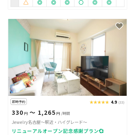
即時予約
★★★★★
★★★★★
4.9
(33)
330
〜 1,265
円
円
/時間
Jewelry名古屋～駅近・ハイグレード～
リニューアルオープン記念感謝プラン💞