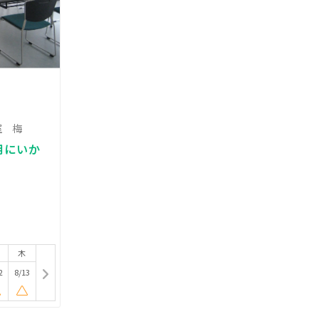
室 梅
用にいか
木
2
8/13