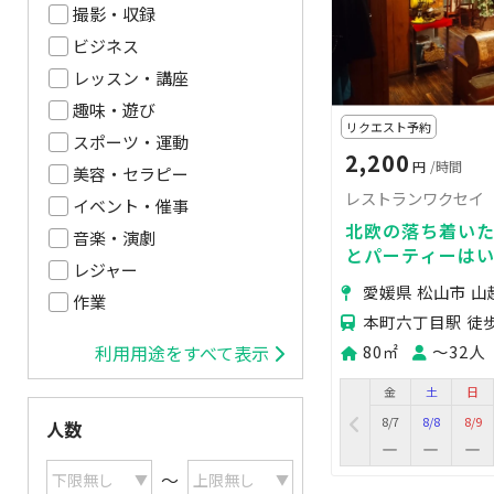
撮影・収録
ビジネス
レッスン・講座
趣味・遊び
リクエスト予約
スポーツ・運動
2,200
円
/時間
美容・セラピー
レストランワクセイ
イベント・催事
北欧の落ち着い
音楽・演劇
とパーティーは
レジャー
愛媛県 松山市 山
作業
本町六丁目駅 徒歩
80㎡
〜32人
利用用途をすべて表示
金
土
日
8/7
8/8
8/9
人数
〜