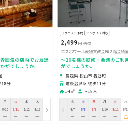
リクエスト予約
インボイス対応
2,499
円
/時間
エスポワール愛媛文教会館２階会議
た雰囲気の店内でお友達
～20名様の研修・会議のご利
いかがでしょうか。
がでしょうか。
越
愛媛県 松山市 祝谷町
18分
道後温泉駅 徒歩11分
54㎡
〜18人
月
火
水
木
金
土
日
月
火
水
8/10
8/11
8/12
8/13
8/7
8/8
8/9
8/10
8/11
8/1