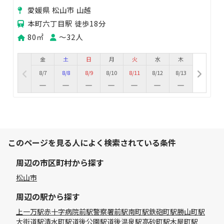
愛媛県 松山市 山越
本町六丁目駅 徒歩18分
80㎡
〜32人
金
土
日
月
火
水
木
8/7
8/8
8/9
8/10
8/11
8/12
8/13
このページを見る人によく検索されている条件
周辺の市区町村から探す
松山市
周辺の駅から探す
上一万駅
赤十字病院前駅
警察署前駅
南町駅
鉄砲町駅
勝山町駅
大街道駅
清水町駅
道後公園駅
道後温泉駅
高砂町駅
木屋町駅