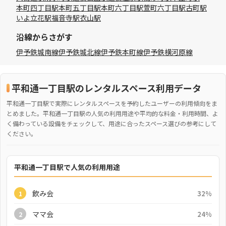
本町四丁目駅
本町五丁目駅
本町六丁目駅
萱町六丁目駅
古町駅
いよ立花駅
福音寺駅
衣山駅
沿線からさがす
伊予鉄城南線
伊予鉄城北線
伊予鉄本町線
伊予鉄横河原線
平和通一丁目駅のレンタルスペース利用データ
平和通一丁目駅で実際にレンタルスペースを予約したユーザーの利用傾向をま
とめました。平和通一丁目駅の人気の利用用途や平均的な料金・利用時間、よ
く備わっている設備をチェックして、用途に合ったスペース選びの参考にして
ください。
平和通一丁目駅で人気の利用用途
飲み会
32%
1
ママ会
24%
2