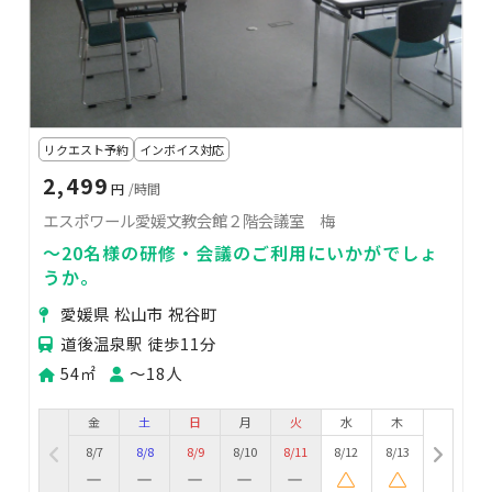
リクエスト予約
インボイス対応
2,499
円
/時間
エスポワール愛媛文教会館２階会議室 梅
～20名様の研修・会議のご利用にいかがでしょ
うか。
愛媛県 松山市 祝谷町
道後温泉駅 徒歩11分
54㎡
〜18人
金
土
日
月
火
水
木
8/7
8/8
8/9
8/10
8/11
8/12
8/13