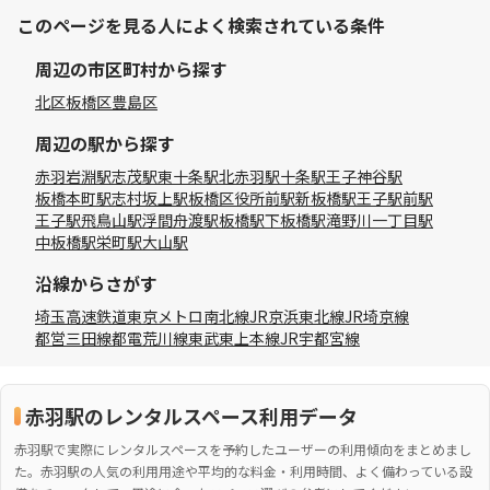
このページを見る人によく検索されている条件
周辺の市区町村から探す
北区
板橋区
豊島区
周辺の駅から探す
赤羽岩淵駅
志茂駅
東十条駅
北赤羽駅
十条駅
王子神谷駅
板橋本町駅
志村坂上駅
板橋区役所前駅
新板橋駅
王子駅前駅
王子駅
飛鳥山駅
浮間舟渡駅
板橋駅
下板橋駅
滝野川一丁目駅
中板橋駅
栄町駅
大山駅
沿線からさがす
埼玉高速鉄道
東京メトロ南北線
JR京浜東北線
JR埼京線
都営三田線
都電荒川線
東武東上本線
JR宇都宮線
赤羽駅のレンタルスペース利用データ
赤羽駅で実際にレンタルスペースを予約したユーザーの利用傾向をまとめまし
た。赤羽駅の人気の利用用途や平均的な料金・利用時間、よく備わっている設