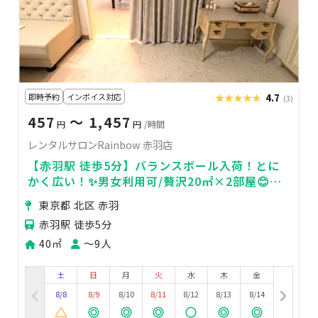
即時予約
インボイス対応
★★★★★
★★★★★
4.7
(3)
457
〜 1,457
円
円
/時間
レンタルサロンRainbow 赤羽店
【赤羽駅 徒歩5分】バランスボール入荷！とに
かく広い！✨男女利用可/贅沢20㎡×2部屋😊待
合室＋施術室完備！
東京都 北区 赤羽
赤羽駅 徒歩5分
40㎡
〜9人
土
日
月
火
水
木
金
8/8
8/9
8/10
8/11
8/12
8/13
8/14