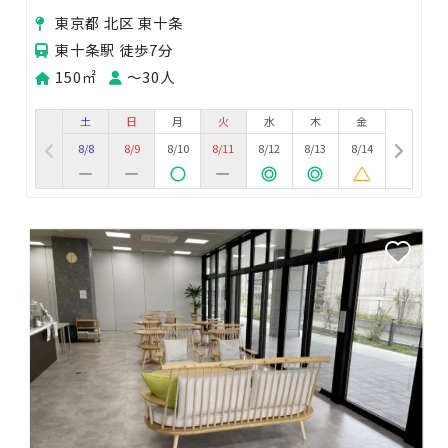
能。
東京都 北区 東十条
東十条駅 徒歩7分
150㎡
〜30人
土
日
月
火
水
木
金
8/8
8/9
8/10
8/11
8/12
8/13
8/14