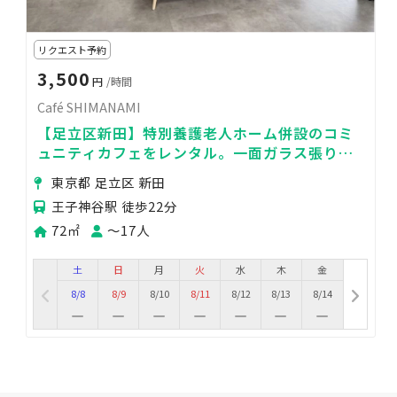
リクエスト予約
3,500
円
/時間
Café SHIMANAMI
【足立区新田】特別養護老人ホーム併設のコミ
ュニティカフェをレンタル。一面ガラス張りの
明るく広々としたスペースで素敵な時間を。
東京都 足立区 新田
王子神谷駅 徒歩22分
72㎡
〜17人
土
日
月
火
水
木
金
8/8
8/9
8/10
8/11
8/12
8/13
8/14