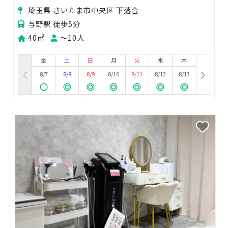
ングなど！Wi-Fi、音響完備♫
埼玉県 さいたま市中央区 下落合
与野駅 徒歩5分
40㎡
〜10人
金
土
日
月
火
水
木
8/7
8/8
8/9
8/10
8/11
8/12
8/13