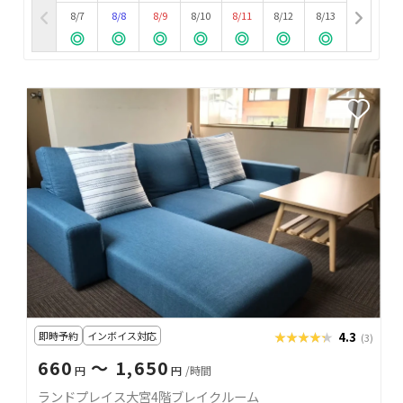
8/7
8/8
8/9
8/10
8/11
8/12
8/13
即時予約
インボイス対応
★★★★★
★★★★★
4.3
(3)
660
〜 1,650
円
円
/時間
ランドプレイス大宮4階ブレイクルーム