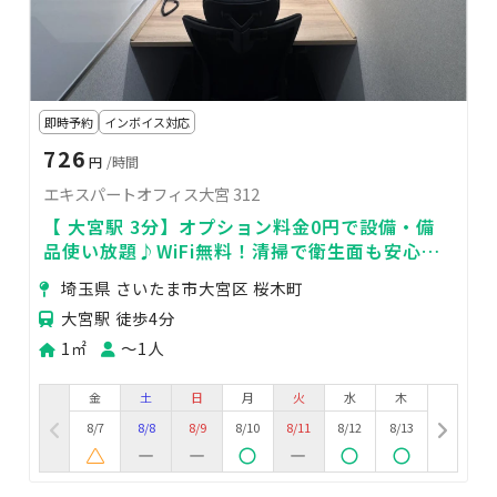
即時予約
インボイス対応
726
円
/時間
エキスパートオフィス大宮 312
【 大宮駅 3分】オプション料金0円で設備・備
品使い放題♪WiFi無料！清掃で衛生面も安心♥
便利な駅近
埼玉県 さいたま市大宮区 桜木町
大宮駅 徒歩4分
1㎡
〜1人
金
土
日
月
火
水
木
8/7
8/8
8/9
8/10
8/11
8/12
8/13