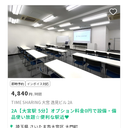
即時予約
インボイス対応
4,840
円
/時間
TIME SHARING 大宮 逸見ビル 2A
2A【大宮駅 5分】オプション料金0円で設備・備
品使い放題☆便利な駅近♥
埼玉県 さいたま市大宮区 大門町