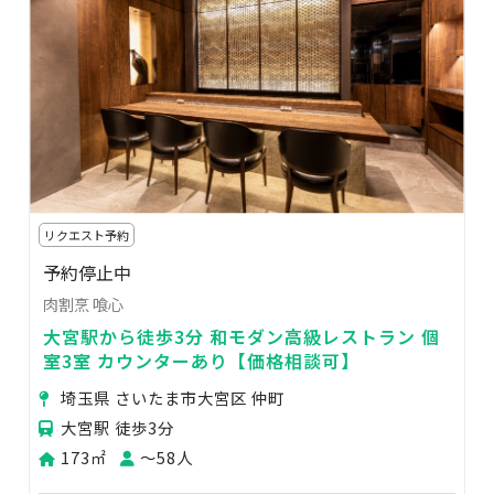
リクエスト予約
予約停止中
肉割烹 喰心
大宮駅から徒歩3分 和モダン高級レストラン 個
室3室 カウンターあり【価格相談可】
埼玉県 さいたま市大宮区 仲町
大宮駅 徒歩3分
173㎡
〜58人