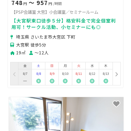
748
〜 957
円
円
/時間
【PSP会議室 大宮】小会議室／セミナールーム
【大宮駅東口徒歩５分】格安料金で完全個室利
用可！サークル活動、小セミナーにも◎
埼玉県 さいたま市大宮区 下町
大宮駅 徒歩5分
19㎡
〜12人
金
土
日
月
火
水
木
8/7
8/8
8/9
8/10
8/11
8/12
8/13