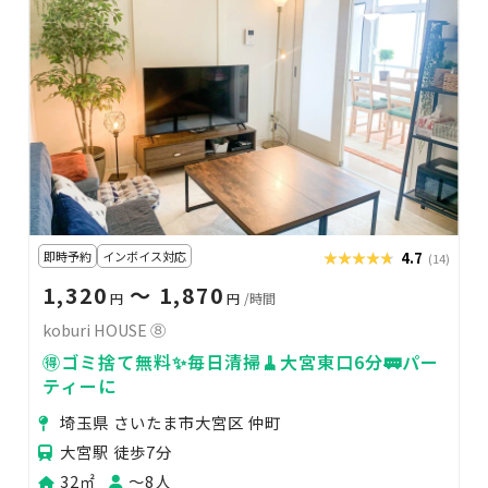
即時予約
インボイス対応
★★★★★
★★★★★
4.7
(14)
1,320
〜 1,870
円
円
/時間
koburi HOUSE ⑧
🉐ゴミ捨て無料✨毎日清掃🧹大宮東口6分🚃パー
ティーに
埼玉県 さいたま市大宮区 仲町
大宮駅 徒歩7分
32㎡
〜8人