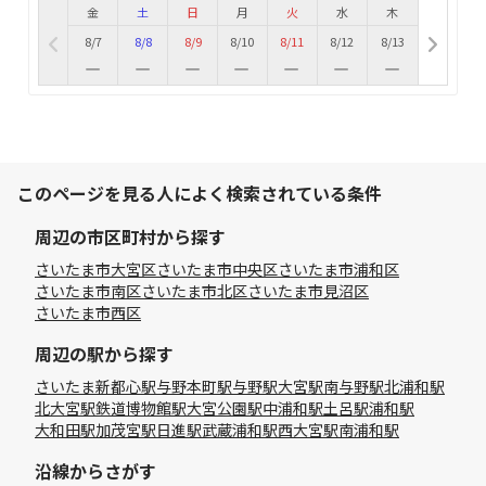
金
土
日
月
火
水
木
8/7
8/8
8/9
8/10
8/11
8/12
8/13
このページを見る人によく検索されている条件
周辺の市区町村から探す
さいたま市大宮区
さいたま市中央区
さいたま市浦和区
さいたま市南区
さいたま市北区
さいたま市見沼区
さいたま市西区
周辺の駅から探す
さいたま新都心駅
与野本町駅
与野駅
大宮駅
南与野駅
北浦和駅
北大宮駅
鉄道博物館駅
大宮公園駅
中浦和駅
土呂駅
浦和駅
大和田駅
加茂宮駅
日進駅
武蔵浦和駅
西大宮駅
南浦和駅
沿線からさがす