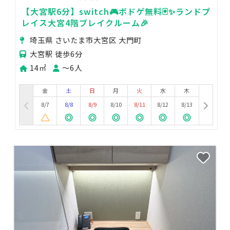
【大宮駅6分】switch🎮ボドゲ無料🃏✨ランドプ
レイス大宮4階ブレイクルーム🎉
埼玉県 さいたま市大宮区 大門町
大宮駅 徒歩6分
14㎡
〜6人
金
土
日
月
火
水
木
8/7
8/8
8/9
8/10
8/11
8/12
8/13