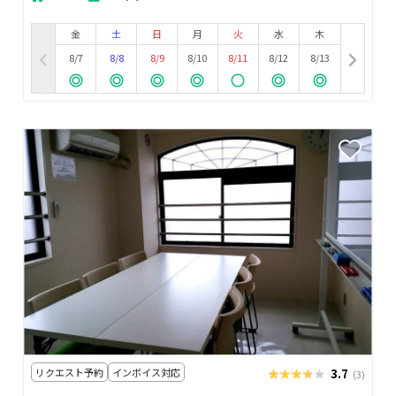
金
土
日
月
火
水
木
8/7
8/8
8/9
8/10
8/11
8/12
8/13
リクエスト予約
インボイス対応
★★★★★
★★★★★
3.7
(3)