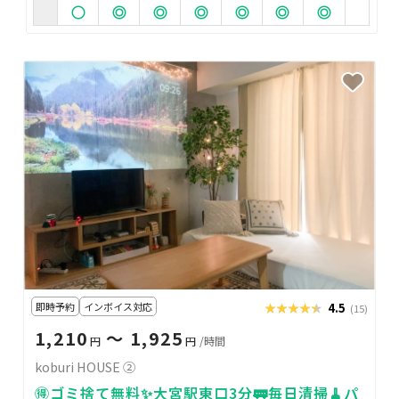
即時予約
インボイス対応
★★★★★
★★★★★
4.5
(15)
1,210
〜 1,925
円
円
/時間
koburi HOUSE ②
🉐ゴミ捨て無料✨大宮駅東口3分🚃毎日清掃🧹パ