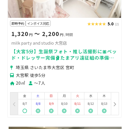
即時予約
インボイス対応
★★★★★
★★★★★
5.0
(2)
1,320
〜 2,200
円
円
/時間
milk party and studio 大宮店
【大宮5分】生誕祭フォト・推し活撮影に🎀ベッ
ド・ドレッサー完備🩰たまアリ遠征組の準備・
待ち時間や女子会にも✨
埼玉県 さいたま市大宮区 宮町
大宮駅 徒歩5分
20㎡
〜7人
金
土
日
月
火
水
木
8/7
8/8
8/9
8/10
8/11
8/12
8/13