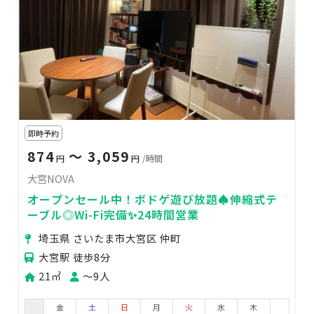
即時予約
874
〜 3,059
円
円
/時間
大宮NOVA
オープンセール中！ボドゲ遊び放題♠伸縮式テ
ーブル◎Wi-Fi完備✨24時間営業
埼玉県 さいたま市大宮区 仲町
大宮駅 徒歩8分
21㎡
〜9人
金
土
日
月
火
水
木