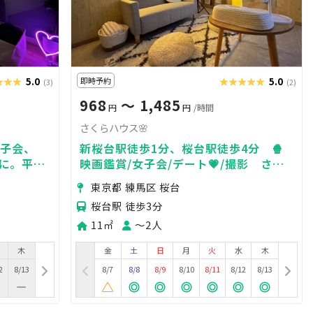
★★★
★★★
5.0
即時予約
★★★★★
★★★★★
5.0
(3)
(2)
968
〜 1,485
円
円
/時間
さくらハウス🌸
女子会、
新桜台駅徒歩1分、桜台駅徒歩4分 🍿
用に。平日
映画鑑賞/女子会/デート💗/撮影 さま
i完備🛜練
ざまな用途で利用可能✨
東京都 練馬区 桜台
桜台駅 徒歩3分
11㎡
〜2人
木
金
土
日
月
火
水
木
2
8/13
8/7
8/8
8/9
8/10
8/11
8/12
8/13