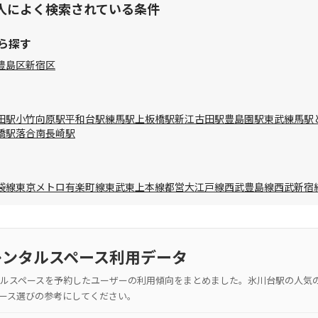
人によく検索されている条件
ら探す
豊島区
新宿区
田駅
小竹向原駅
平和台駅
練馬駅
上板橋駅
新江古田駅
豊島園駅
東武練馬駅
橋駅
落合南長崎駅
袋線
東京メトロ有楽町線
東武東上本線
都営大江戸線
西武豊島線
西武新宿
レンタルスペース利用データ
ルスペースを予約したユーザーの利用傾向をまとめました。氷川台駅の人気
ース選びの参考にしてください。