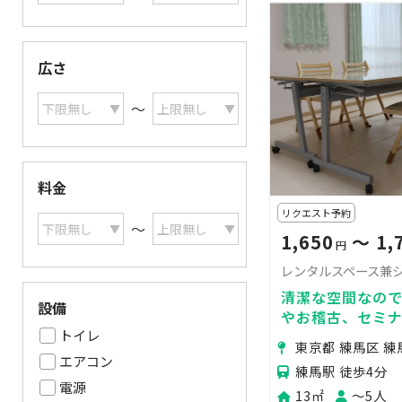
広さ
〜
料金
リクエスト予約
〜
1,650
〜 1,
円
レンタルスペース兼
清潔な空間なの
設備
やお稽古、セミ
トイレ
東京都 練馬区 練
エアコン
練馬駅 徒歩4分
電源
13㎡
〜5人