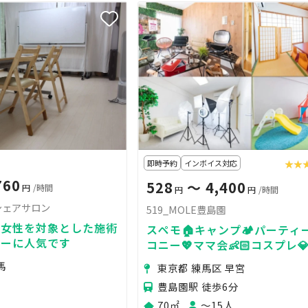
即時予約
インボイス対応
★★
★★
760
528
〜 4,400
円
/時間
円
円
/時間
シェアサロン
519_MOLE豊島園
で女性を対象とした施術
スペモ🏠キャンプ🏕パーティー
ナーに人気です
コニー💖ママ会👶🏻コスプレ
🎥519_MOLE豊島園
馬
東京都 練馬区 早宮
豊島園駅 徒歩6分
70㎡
〜15人