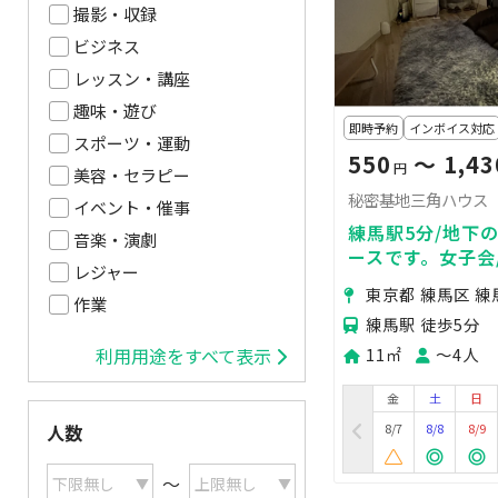
撮影・収録
ビジネス
レッスン・講座
趣味・遊び
即時予約
インボイス対応
スポーツ・運動
550
〜 1,43
円
美容・セラピー
秘密基地三角ハウス
イベント・催事
練馬駅5分/地下
音楽・演劇
ースです。女子会
レジャー
鑑賞会/少人数利
東京都 練馬区 練
しも便利！
作業
練馬駅 徒歩5分
11㎡
〜4人
利用用途をすべて表示
金
土
日
8/7
8/8
8/9
人数
〜