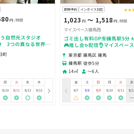
即時予約
インボイス対応
★★
★★
580
1,023
〜 1,518
円
/時間
円
円
/時間
マイスペース練馬西
漂う自然光スタジオ
ゴミ出し有料OP🈶練馬駅5分‍
分 3つの異なる世界観
🎮推し会✨配信👌マイスペー
が差し込みます ムービ
日町
東京都 練馬区 練馬
たスタジオ
練馬駅 徒歩5分
14㎡
〜6人
月
火
水
木
金
土
日
月
火
水
8/10
8/11
8/12
8/13
8/7
8/8
8/9
8/10
8/11
8/1