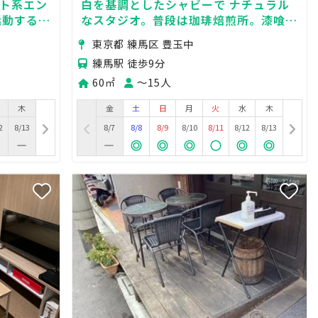
ット系エン
白を基調としたシャビーで ナチュラル
活動する
なスタジオ。普段は珈琲焙煎所。漆喰の
、コスプレ
大きな壁にアンティーク家具、 優しい
東京都 練馬区 豊玉中
光が差し込みます。
練馬駅 徒歩9分
60㎡
〜15人
木
金
土
日
月
火
水
木
2
8/13
8/7
8/8
8/9
8/10
8/11
8/12
8/13