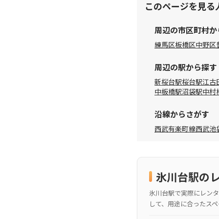
このページを見る
周辺の市区町村か
練馬区
板橋区
中野区
周辺の駅から探す
新桜台駅
桜台駅
江古
中板橋駅
沼袋駅
中村
沿線からさがす
西武有楽町線
西武池
氷川台駅の
氷川台駅で実際にレンタ
して、用途に合ったスペ