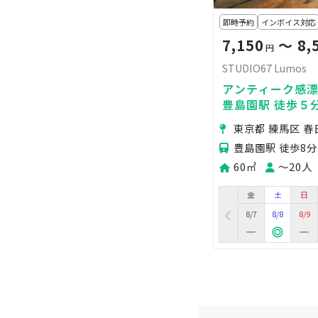
即時予約
インボイス対応
7,150
〜 8,
円
STUDIO67 Lumos
アンティーク感
豊島園駅 徒歩５
の部屋に自然光
東京都 練馬区 春
ー同録にも適し
豊島園駅 徒歩8分
60㎡
〜20人
金
土
日
8/7
8/8
8/9