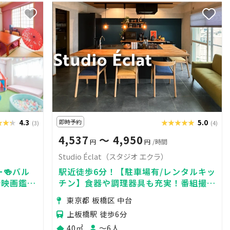
★★★
★★★
4.3
即時予約
★★★★★
★★★★★
5.0
(3)
(4)
4,537
〜 4,950
円
円
/時間
Studio Éclat（スタジオ エクラ）
🍻バル
駅近徒歩6分！【駐車場有/レンタルキッ
💎映画鑑賞
チン】食器や調理器具も充実！番組撮影
やパーティーに使える多目的スペースで
東京都 板橋区 中台
す。
上板橋駅 徒歩6分
40㎡
〜6人