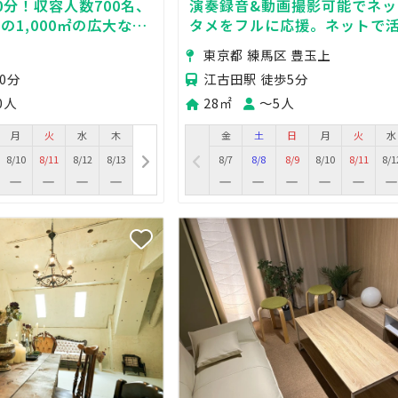
0分！収容人数700名、
演奏録音&動画撮影可能でネ
の1,000㎡の広大なス
タメをフルに応援。ネットで
YouTuber、歌い手、演奏者
東京都 練馬区 豊玉上
イヤーに最適！
0分
江古田駅 徒歩5分
0人
28㎡
〜5人
月
火
水
木
金
土
日
月
火
水
8/10
8/11
8/12
8/13
8/7
8/8
8/9
8/10
8/11
8/1