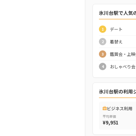
氷川台駅で人気
デート
1
着替え
2
鑑賞会・上映
3
おしゃべり会
4
氷川台駅の利用
ビジネス利用
平均単価
¥9,951