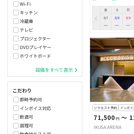
Wi-Fi
金
土
日
キッチン
8/7
8/8
8/9
冷蔵庫
テレビ
プロジェクター
DVDプレイヤー
ホワイトボード
設備をすべて表示
こだわり
即時予約可
インボイス対応
リクエスト予約
インボイ
71,500
〜 1
飲酒可
円
調理可
IKUSA ARENA