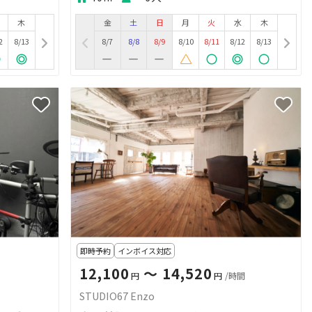
木
金
土
日
月
火
水
木
2
8/13
8/7
8/8
8/9
8/10
8/11
8/12
8/13
即時予約
インボイス対応
12,100
〜 14,520
円
円
/時間
STUDIO67 Enzo