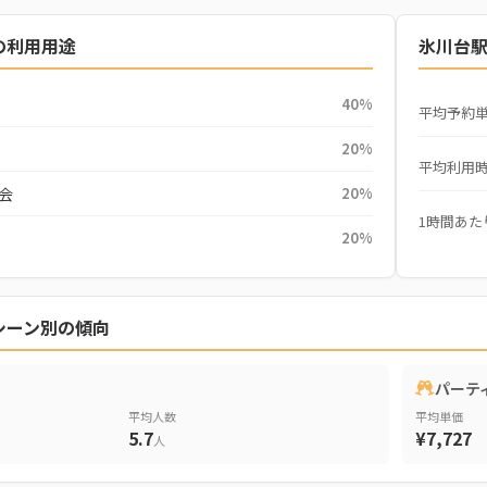
の利用用途
氷川台
40%
平均予約
20%
平均利用
会
20%
1時間あた
20%
シーン別の傾向
パーテ
平均人数
平均単価
5.7
¥7,727
人