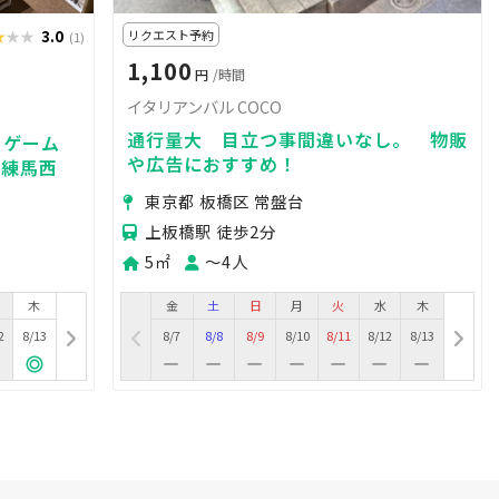
★★★
★★★
3.0
リクエスト予約
(1)
1,100
円
/時間
イタリアンバル COCO
通行量大 目立つ事間違いなし。 物販
‍ゲーム
や広告におすすめ！
ス練馬西
東京都 板橋区 常盤台
上板橋駅 徒歩2分
5㎡
〜4人
木
金
土
日
月
火
水
木
2
8/13
8/7
8/8
8/9
8/10
8/11
8/12
8/13