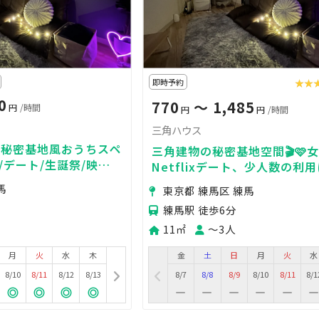
即時予約
★★
★★
0
770
〜 1,485
円
/時間
円
円
/時間
三角ハウス
の秘密基地風おうちスペ
三角建物の秘密基地空間🎬🩷
/デート/生誕祭/映画
Netflixデート、少人数の利
用にぴったり！買い出
1時800円(税抜)～から。Wi-F
馬
東京都 練馬区 練馬
馬駅5分
練馬駅 徒歩6分
11㎡
〜3人
月
火
水
木
金
土
日
月
火
水
8/10
8/11
8/12
8/13
8/7
8/8
8/9
8/10
8/11
8/1