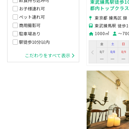
飲食持ち込み可
東武練馬駅徒歩1
都内トップクラス
お子様連れ可
ペース★
ペット連れ可
東京都 練馬区 錦
商用撮影可
東武練馬駅 徒歩1
1000㎡
〜70
駐車場あり
駅徒歩10分以内
金
土
日
8/7
8/8
8/9
こだわりをすべて表示