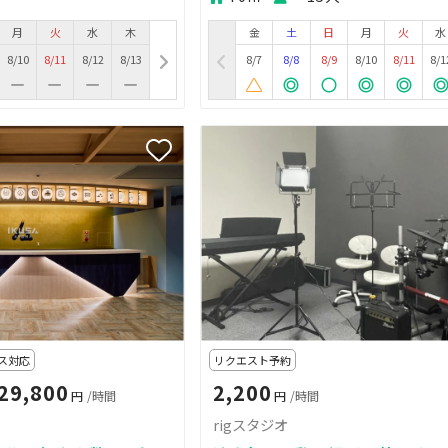
月
火
水
木
金
土
日
月
火
水
8/10
8/11
8/12
8/13
8/7
8/8
8/9
8/10
8/11
8/1
ス対応
リクエスト予約
29,800
2,200
円
/時間
円
/時間
rigスタジオ