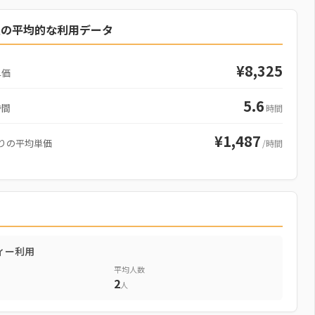
駅の平均的な利用データ
¥8,325
単価
5.6
時間
時間
¥1,487
りの平均単価
/時間
ィー利用
平均人数
2
人