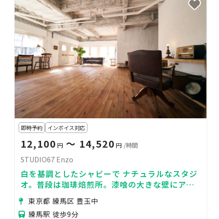
即時予約
インボイス対応
12,100
〜 14,520
円
円
/時間
STUDIO67 Enzo
白を基調としたシャビーで ナチュラルなスタジ
オ。普段は珈琲焙煎所。漆喰の大きな壁にアン
ティーク家具、 優しい光が差し込みます。
東京都 練馬区 豊玉中
練馬駅 徒歩9分