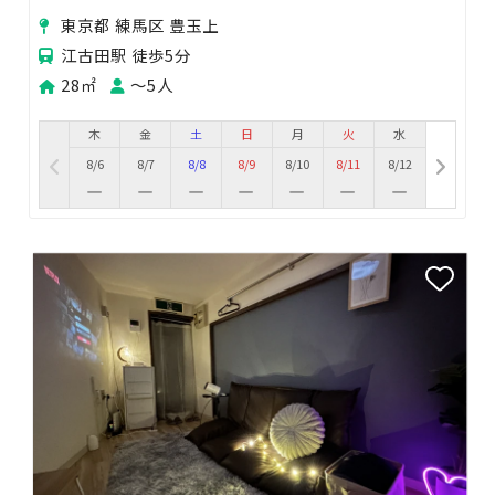
手、演奏者、コスプレイヤーに最適！
東京都 練馬区 豊玉上
江古田駅 徒歩5分
28㎡
〜5人
木
金
土
日
月
火
水
8/6
8/7
8/8
8/9
8/10
8/11
8/12