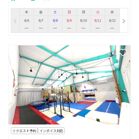
木
金
土
日
月
火
水
8/6
8/7
8/8
8/9
8/10
8/11
8/12
リクエスト予約
インボイス対応