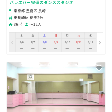
バレエバー完備のダンススタジオ
東京都 豊島区 長崎
東長崎駅 徒歩2分
36㎡
〜12人
木
金
土
日
月
火
水
8/6
8/7
8/8
8/9
8/10
8/11
8/12