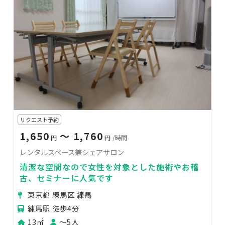
リクエスト予約
1,650
〜 1,760
円
円
/時間
レンタルスペース兼シェアサロン
清潔な空間なので女性を対象とした施術やお稽
古、セミナーに人気です
東京都 練馬区 練馬
練馬駅 徒歩4分
13㎡
〜5人