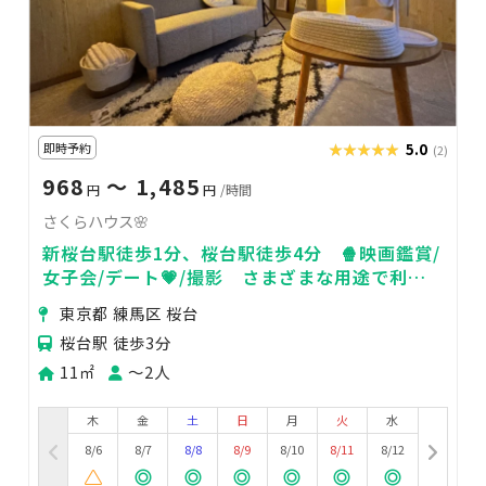
即時予約
★★★★★
★★★★★
5.0
(2)
968
〜 1,485
円
円
/時間
さくらハウス🌸
新桜台駅徒歩1分、桜台駅徒歩4分 🍿映画鑑賞/
女子会/デート💗/撮影 さまざまな用途で利用
可能✨
東京都 練馬区 桜台
桜台駅 徒歩3分
11㎡
〜2人
木
金
土
日
月
火
水
8/6
8/7
8/8
8/9
8/10
8/11
8/12