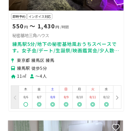
即時予約
インボイス対応
550
〜 1,430
円
円
/時間
秘密基地三角ハウス
練馬駅5分/地下の秘密基地風おうちスペースで
す。女子会/デート/生誕祭/映画鑑賞会/少人数利
用にぴったり！買い出しも便利！
東京都 練馬区 練馬
練馬駅 徒歩5分
11㎡
〜4人
木
金
土
日
月
火
水
8/6
8/7
8/8
8/9
8/10
8/11
8/12