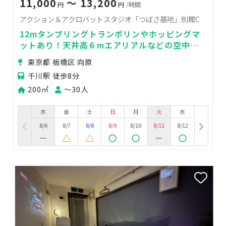
11,000
〜 13,200
円
円
/時間
アクション＆アクロバットスタジオ「つばさ基地」別館C
12mタンブリングトランポリンやホッピングマ
ットあり！天井高６mエアリアルなどの空中技
やれます！
東京都 板橋区 向原
千川駅 徒歩8分
200㎡
〜30人
木
金
土
日
月
火
水
8/6
8/7
8/8
8/9
8/10
8/11
8/12