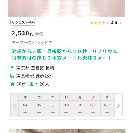
リクエスト予約
★★★★★
★★★★★
4.0
(1)
2,530
円
/時間
アーマーズピンクドア
池袋から２駅 最寄駅から２０秒 リノリウム
同質素材の床８０平方メートル天井３メートル
のダンススタジオ
東京都 豊島区 長崎
東長崎駅 徒歩2分
80㎡
〜20人
木
金
土
日
月
火
水
8/6
8/7
8/8
8/9
8/10
8/11
8/12