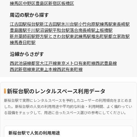
練馬区
中野区
豊島区
新宿区
板橋区
周辺の駅から探す
江古田駅
桜台駅
新江古田駅
氷川台駅
小竹向原駅
練馬駅
東長崎駅
豊島園駅
千川駅
沼袋駅
平和台駅
落合南長崎駅
上板橋駅
新井薬師前駅
野方駅
ときわ台駅
東武練馬駅
椎名町駅
都立家政駅
練馬春日町駅
沿線からさがす
西武池袋線
都営大江戸線
東京メトロ有楽町線
西武豊島線
西武新宿線
東武東上本線
西武有楽町線
新桜台駅のレンタルスペース利用データ
新桜台駅で実際にレンタルスペースを予約したユーザーの利用傾向をまとめま
した。新桜台駅の人気の利用用途や平均的な料金・利用時間、よく備わってい
る設備をチェックして、用途に合ったスペース選びの参考にしてください。
新桜台駅で人気の利用用途