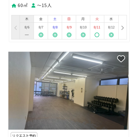
60㎡
〜15人
木
金
土
日
月
火
水
8/6
8/7
8/8
8/9
8/10
8/11
8/12
リクエスト予約