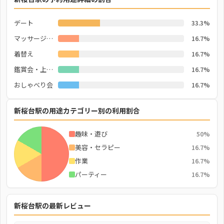
デート
33.3%
マッサージ・施術
16.7%
着替え
16.7%
鑑賞会・上映会
16.7%
おしゃべり会
16.7%
新桜台駅の用途カテゴリー別の利用割合
趣味・遊び
50%
美容・セラピー
16.7%
作業
16.7%
パーティー
16.7%
新桜台駅の最新レビュー