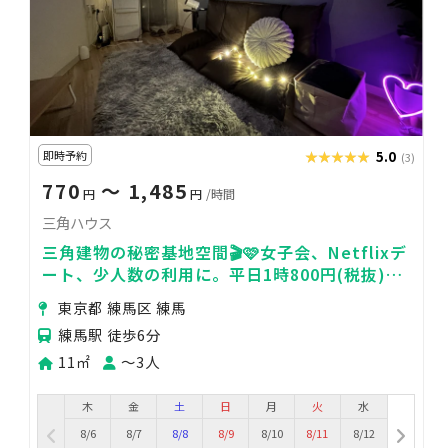
即時予約
★★★★★
★★★★★
5.0
(3)
770
〜 1,485
円
円
/時間
三角ハウス
三角建物の秘密基地空間🎬🩷女子会、Netflixデ
ート、少人数の利用に。平日1時800円(税抜)～
から。Wi-Fi完備🛜練馬駅5分
東京都 練馬区 練馬
練馬駅 徒歩6分
11㎡
〜3人
木
金
土
日
月
火
水
8/6
8/7
8/8
8/9
8/10
8/11
8/12