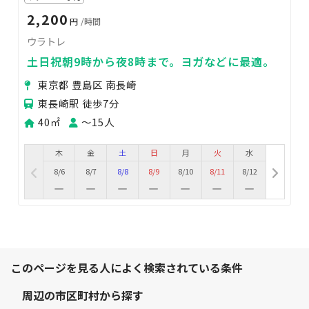
2,200
円
/時間
ウラトレ
土日祝朝9時から夜8時まで。ヨガなどに最適。
東京都 豊島区 南長崎
東長崎駅 徒歩7分
40㎡
〜15人
木
金
土
日
月
火
水
8/6
8/7
8/8
8/9
8/10
8/11
8/12
このページを見る人によく検索されている条件
周辺の市区町村から探す