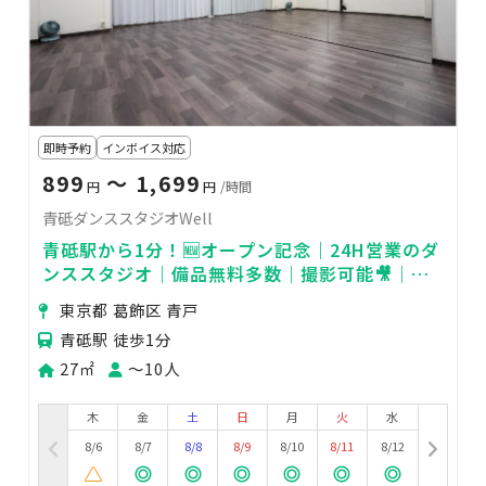
即時予約
インボイス対応
899
〜 1,699
円
円
/時間
青砥ダンススタジオWell
青砥駅から1分！🆕オープン記念｜24H営業のダ
ンススタジオ｜備品無料多数｜撮影可能🎥｜ヨ
ガ｜演劇｜🛜｜調光可｜着替スペースも
東京都 葛飾区 青戸
青砥駅 徒歩1分
27㎡
〜10人
木
金
土
日
月
火
水
8/6
8/7
8/8
8/9
8/10
8/11
8/12