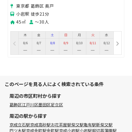
東京都 葛飾区 奥戸
小岩駅 徒歩21分
45㎡
〜30人
木
金
土
日
月
火
水
8/6
8/7
8/8
8/9
8/10
8/11
8/12
このページを見る人によく検索されている条件
周辺の市区町村から探す
葛飾区
江戸川区
墨田区
足立区
周辺の駅から探す
京成立石駅
京成高砂駅
お花茶屋駅
柴又駅
亀有駅
新柴又駅
四ツ木駅
京成金町駅
金町駅
京成小岩駅
小岩駅
堀切菖蒲園駅