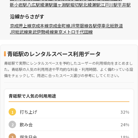
新小岩駅
八広駅
綾瀬駅
鐘ヶ淵駅
堀切駅
北綾瀬駅
江戸川駅
平井駅
沿線からさがす
京成押上線
京成本線
京成金町線
JR常磐線各駅停車
北総鉄道
JR総武線
東武伊勢崎線
東京メトロ千代田線
青砥駅のレンタルスペース利用データ
青砥駅で実際にレンタルスペースを予約したユーザーの利用傾向をまとめまし
た。青砥駅の人気の利用用途や平均的な料金・利用時間、よく備わっている設
備をチェックして、用途に合ったスペース選びの参考にしてください。
青砥駅で人気の利用用途
打ち上げ
32%
1
飲み会
24%
2
誕生日会
18%
3