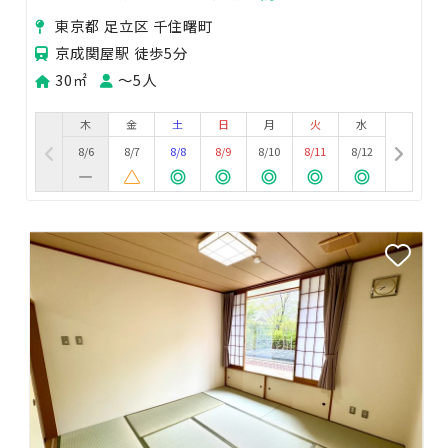
東京都 足立区 千住曙町
京成関屋駅 徒歩5分
30㎡
〜5人
木
金
土
日
月
火
水
8/6
8/7
8/8
8/9
8/10
8/11
8/12