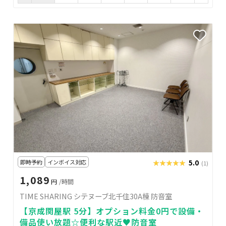
即時予約
インボイス対応
★★★★★
★★★★★
5.0
(1)
1,089
円
/時間
TIME SHARING シテヌーブ北千住30A棟 防音室
【京成関屋駅 5分】オプション料金0円で設備・
備品使い放題☆便利な駅近♥防音室