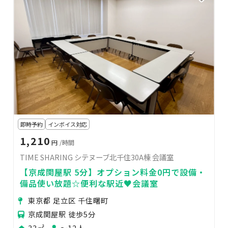
即時予約
インボイス対応
1,210
円
/時間
TIME SHARING シテヌーブ北千住30A棟 会議室
【京成関屋駅 5分】オプション料金0円で設備・
備品使い放題☆便利な駅近♥会議室
東京都 足立区 千住曙町
京成関屋駅 徒歩5分
33㎡
〜12人