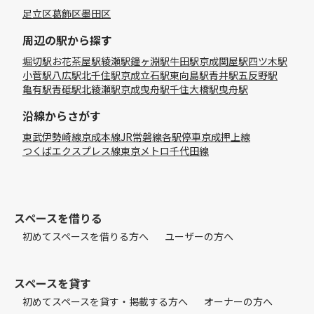
足立区
葛飾区
墨田区
周辺の駅から探す
堀切駅
お花茶屋駅
綾瀬駅
鐘ヶ淵駅
牛田駅
京成関屋駅
四ツ木駅
小菅駅
八広駅
北千住駅
京成立石駅
東向島駅
青井駅
五反野駅
亀有駅
青砥駅
北綾瀬駅
京成曳舟駅
千住大橋駅
曳舟駅
沿線からさがす
東武伊勢崎線
京成本線
JR常磐線各駅停車
京成押上線
つくばエクスプレス線
東京メトロ千代田線
スペースを借りる
初めてスペースを借りる方へ
ユーザーの方へ
スペースを貸す
初めてスペースを貸す・掲載する方へ
オーナーの方へ