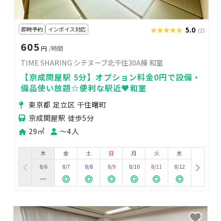
即時予約
インボイス対応
★★★★★
★★★★★
5.0
(2)
605
円
/時間
TIME SHARING シテヌーブ北千住30A棟 和室
【京成関屋駅 5分】オプション料金0円で設備・
備品使い放題☆便利な駅近♥和室
東京都 足立区 千住曙町
京成関屋駅 徒歩5分
29㎡
〜4人
木
金
土
日
月
火
水
8/6
8/7
8/8
8/9
8/10
8/11
8/12