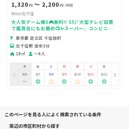
1,320
〜 2,200
円
円
/時間
Milet北千住
大人気ゲーム機S🎮無料!! 55㌅大型テレビ設置
で鑑賞会にもお薦め📺✨スーパー、コンビニが
目の前！手ぶらでパーティを🎉🍺🎵
東京都 足立区 千住旭町
北千住駅 徒歩3分
18㎡
〜4人
木
金
土
日
月
火
水
8/6
8/7
8/8
8/9
8/10
8/11
8/12
このページを見る人によく検索されている条件
周辺の市区町村から探す