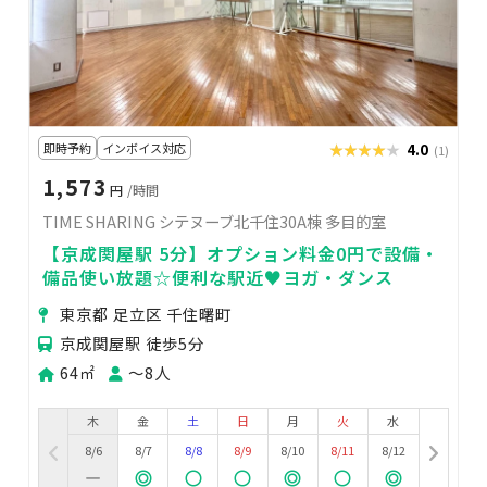
即時予約
インボイス対応
★★★★★
★★★★★
4.0
(1)
1,573
円
/時間
TIME SHARING シテヌーブ北千住30A棟 多目的室
【京成関屋駅 5分】オプション料金0円で設備・
備品使い放題☆便利な駅近♥ヨガ・ダンス
東京都 足立区 千住曙町
京成関屋駅 徒歩5分
64㎡
〜8人
木
金
土
日
月
火
水
8/6
8/7
8/8
8/9
8/10
8/11
8/12