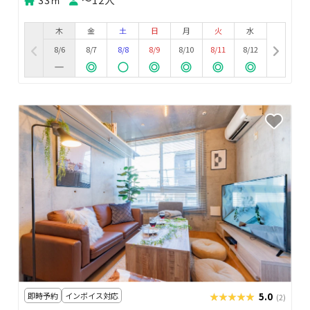
木
金
土
日
月
火
水
8/6
8/7
8/8
8/9
8/10
8/11
8/12
即時予約
インボイス対応
★★★★★
★★★★★
5.0
(2)