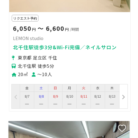
リクエスト予約
6,050
〜 6,600
円
円
/時間
LEMON studio
北千住駅徒歩3分&Wi-Fi完備／ネイルサロン
東京都 足立区 千住
北千住駅 徒歩5分
20㎡
〜10人
金
土
日
月
火
水
木
8/7
8/8
8/9
8/10
8/11
8/12
8/13