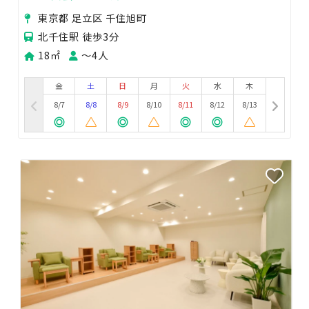
目の前！手ぶらでパーティを🎉🍺🎵
東京都 足立区 千住旭町
北千住駅 徒歩3分
18㎡
〜4人
金
土
日
月
火
水
木
8/7
8/8
8/9
8/10
8/11
8/12
8/13