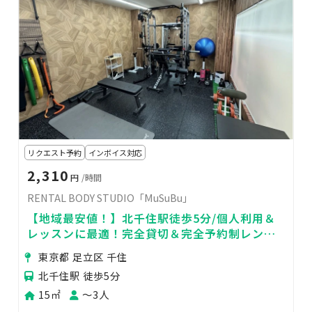
リクエスト予約
インボイス対応
2,310
円
/時間
RENTAL BODY STUDIO「MuSuBu」
【地域最安値！】北千住駅徒歩5分/個人利用＆
レッスンに最適！完全貸切＆完全予約制レンタ
ルジム
東京都 足立区 千住
北千住駅 徒歩5分
15㎡
〜3人