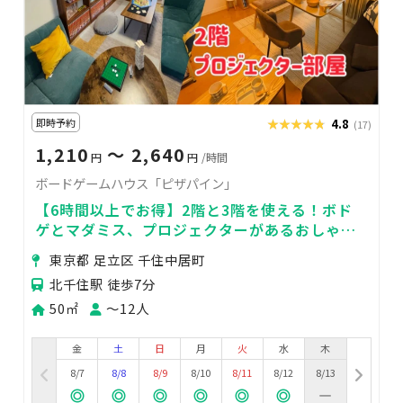
即時予約
★★★★★
★★★★★
4.8
(17)
1,210
〜 2,640
円
円
/時間
ボードゲームハウス「ピザパイン」
【6時間以上でお得】2階と3階を使える！ボド
ゲとマダミス、プロジェクターがあるおしゃれ
空間🍍ボドゲ会や飲み会、おうちデートに🍷北
東京都 足立区 千住中居町
千住徒歩７分
北千住駅 徒歩7分
50㎡
〜12人
金
土
日
月
火
水
木
8/7
8/8
8/9
8/10
8/11
8/12
8/13