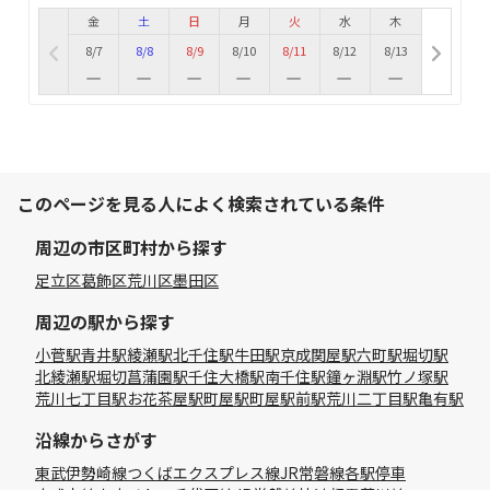
金
土
日
月
火
水
木
8/7
8/8
8/9
8/10
8/11
8/12
8/13
このページを見る人によく検索されている条件
周辺の市区町村から探す
足立区
葛飾区
荒川区
墨田区
周辺の駅から探す
小菅駅
青井駅
綾瀬駅
北千住駅
牛田駅
京成関屋駅
六町駅
堀切駅
北綾瀬駅
堀切菖蒲園駅
千住大橋駅
南千住駅
鐘ヶ淵駅
竹ノ塚駅
荒川七丁目駅
お花茶屋駅
町屋駅
町屋駅前駅
荒川二丁目駅
亀有駅
沿線からさがす
東武伊勢崎線
つくばエクスプレス線
JR常磐線各駅停車