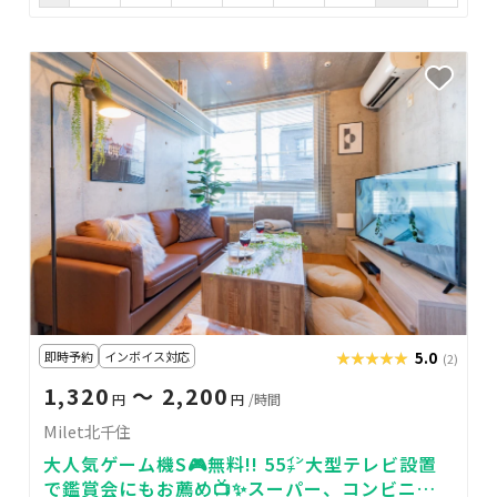
即時予約
インボイス対応
★★★★★
★★★★★
5.0
(2)
1,320
〜 2,200
円
円
/時間
Milet北千住
大人気ゲーム機S🎮無料!! 55㌅大型テレビ設置
で鑑賞会にもお薦め📺✨スーパー、コンビニが