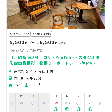
リクエスト予約
インボイス対応
5,500
〜 16,500
円
円
/時間
Relax CAFE 東保木間
【六町駅 車5分】ロケ・YouTube・スタジオ撮
影📸商品撮影・物撮り・ポートレート🌟MV・
PV🍃女子会・交流会✨
東京都 足立区 東保木間
六町駅 徒歩20分
35㎡
〜15人
木
金
土
日
月
火
水
8/6
8/7
8/8
8/9
8/10
8/11
8/12