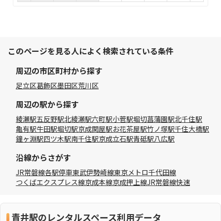
このページを見る人によく検索されている条件
周辺の市区町村から探す
足立区
葛飾区
墨田区
荒川区
周辺の駅から探す
綾瀬駅
五反野駅
北綾瀬駅
六町駅
小菅駅
堀切菖蒲園駅
北千住駅
亀有駅
牛田駅
堀切駅
京成関屋駅
お花茶屋駅
竹ノ塚駅
千住大橋駅
鐘ヶ淵駅
四ツ木駅
南千住駅
京成立石駅
青砥駅
八広駅
沿線からさがす
JR常磐線各駅停車
東武伊勢崎線
東京メトロ千代田線
つくばエクスプレス線
京成本線
京成押上線
JR常磐線快速
青井駅のレンタルスペース利用データ