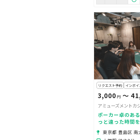
リクエスト予約
インボイ
3,000
〜 41
円
アミューズメントカジ
ポーカー卓のあ
っと違った時間
ティー・撮影・
東京都 豊島区 南
カーも！