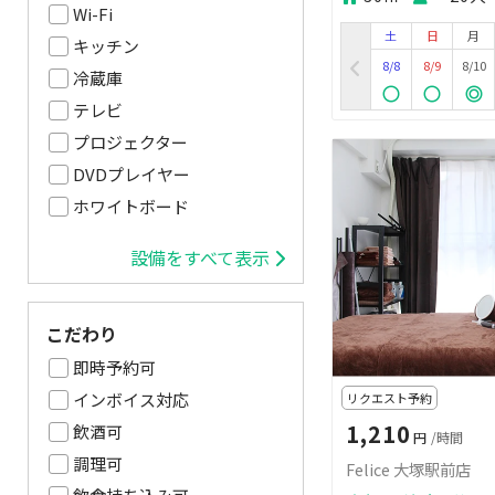
Wi-Fi
土
日
月
キッチン
8/8
8/9
8/10
冷蔵庫
テレビ
プロジェクター
DVDプレイヤー
ホワイトボード
設備をすべて表示
こだわり
即時予約可
インボイス対応
リクエスト予約
1,210
飲酒可
円
/時間
調理可
Felice 大塚駅前店