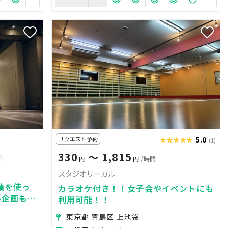
リクエスト予約
★★★★★
★★★★★
5.0
(1)
330
〜 1,815
間
円
円
/時間
スタジオリーガル
積を使っ
カラオケ付き！！女子会やイベントにも
ル企画も承
利用可能！！
東京都 豊島区 上池袋