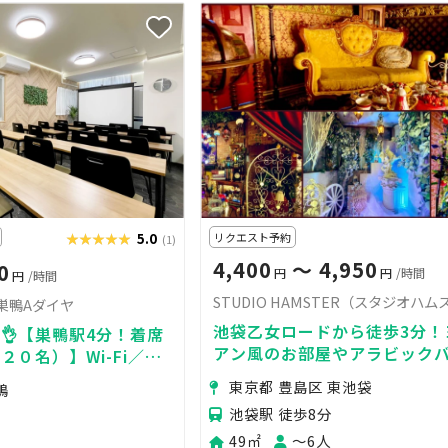
★★★★★
★★★★★
5.0
リクエスト予約
(1)
4,400
〜 4,950
0
円
円
/時間
円
/時間
e】巣鴨Aダイヤ
池袋乙女ロードから徒歩3分！
👌【巣鴨駅4分！着席
アン風のお部屋やアラビック
０名）】Wi-Fi／プ
ースが印象的なゴシック&ロリ
型モニタ完備！土足
東京都 豊島区 東池袋
鴨
撮影スタジオです！
ーム＆握手会
池袋駅 徒歩8分
49㎡
〜6人