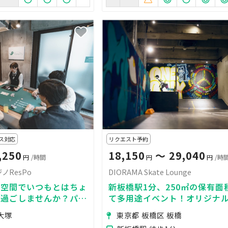
ス対応
リクエスト予約
,250
18,150
〜 29,040
円
/時間
円
円
/時
ノResPo
DIORAMA Skate Lounge
る空間でいつもとはちょ
新板橋駅1分、250㎡の保有面
を過ごしませんか？パー
て多用途イベント！オリジナ
ボードゲームに勿論ポー
ります。
大塚
東京都 板橋区 板橋