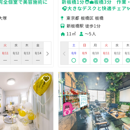
完全個室で美容施術に
新板橋1分🧑‍💼板橋3分 作
供
🎧大きなデスクと快適チェア✨
Business and Focus. Excell
大塚
東京都 板橋区 板橋
Access to Ikebukuro and S
新板橋駅 徒歩1分
area.
11㎡
〜5人
火
水
木
金
土
日
月
火
水
木
8/11
8/12
8/13
8/14
8/8
8/9
8/10
8/11
8/12
8/1