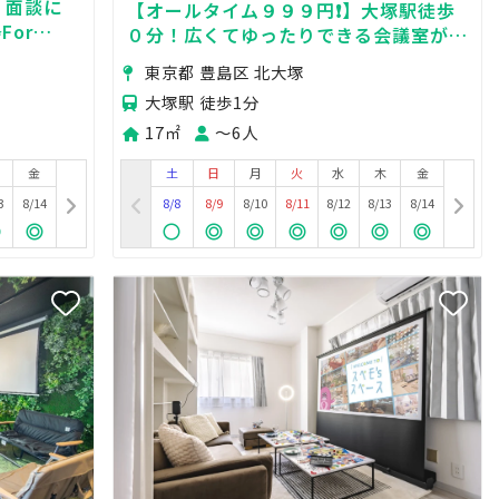
業・面談に
【オールタイム９９９円❗️】大塚駅徒歩
For
０分！広くてゆったりできる会議室がオ
ent
ープン❗️❗️
東京都 豊島区 北大塚
hinjuku
大塚駅 徒歩1分
17㎡
〜6人
金
土
日
月
火
水
木
金
3
8/14
8/8
8/9
8/10
8/11
8/12
8/13
8/14