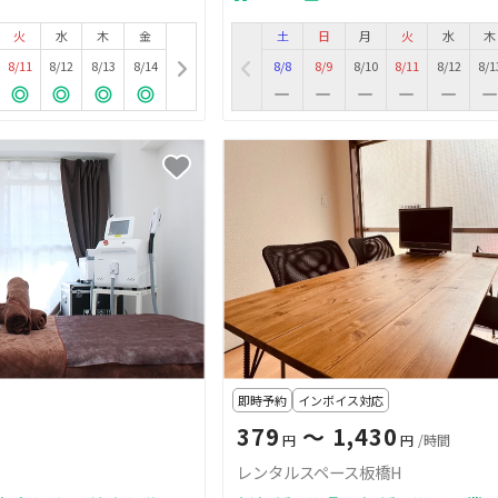
火
水
木
金
土
日
月
火
水
木
8/11
8/12
8/13
8/14
8/8
8/9
8/10
8/11
8/12
8/1
即時予約
インボイス対応
379
〜 1,430
円
円
/時間
レンタルスペース板橋H