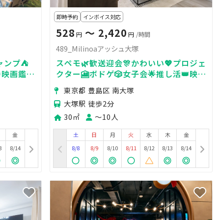
即時予約
インボイス対応
528
〜 2,420
円
円
/時間
489_Milinoaアッシュ大塚
キャンプ⛺
スペモ🌿歓送迎会🎊かわいい💖プロジェ
映画鑑賞
クター🎦ボドゲ🎲女子会🌟推し活👑映画
塚
鑑賞🎥489_Milinoaアッシュ大塚
東京都 豊島区 南大塚
大塚駅 徒歩2分
30㎡
〜10人
金
土
日
月
火
水
木
金
3
8/14
8/8
8/9
8/10
8/11
8/12
8/13
8/14