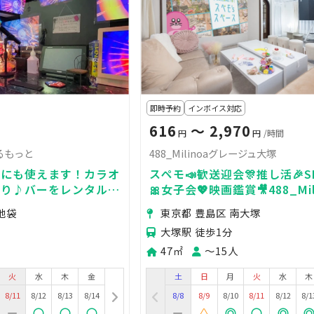
即時予約
インボイス対応
616
〜 2,970
円
円
/時間
るもっと
488_Milinoaグレージュ大塚
会にも使えます！カラオ
スペモ📣歓送迎会🎊推し活🎉
あり♪バーをレンタルス
🎀女子会💖映画鑑賞🎥488_Mil
えます！！
レージュ大塚
池袋
東京都 豊島区 南大塚
大塚駅 徒歩1分
47㎡
〜15人
火
水
木
金
土
日
月
火
水
木
8/11
8/12
8/13
8/14
8/8
8/9
8/10
8/11
8/12
8/1