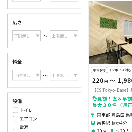
広さ
〜
料金
即時予約
インボイス対応
〜
220
〜 1,98
円
【CS Tokyo-Bas
👌夏割！直＆早割
設備
最大３０名（適正２
トイレ
ロジェクタ／50
東京都 豊島区 巣
可！🎀会議＆ゲ
エアコン
巣鴨駅 徒歩4分
電源
30㎡
〜20人