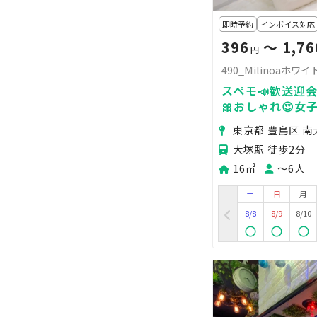
即時予約
インボイス対応
396
〜 1,76
円
490_Milinoaホワ
スペモ📣歓送迎会
🎀おしゃれ😍女子
490_Milinoa
東京都 豊島区 南
大塚駅 徒歩2分
16㎡
〜6人
土
日
月
8/8
8/9
8/10