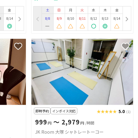
金
土
日
月
火
水
木
金
3
8/14
8/8
8/9
8/10
8/11
8/12
8/13
8/14
即時予約
インボイス対応
★★★★★
★★★★★
5.0
(1)
999
〜 2,979
円
円
/時間
JK Room 大塚 シャトレートーコー