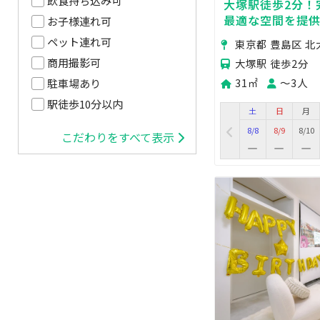
飲食持ち込み可
大塚駅徒歩2分！
最適な空間を提
お子様連れ可
ペット連れ可
東京都 豊島区 北
商用撮影可
大塚駅 徒歩2分
31㎡
〜3人
駐車場あり
駅徒歩10分以内
土
日
月
8/8
8/9
8/10
こだわりをすべて表示