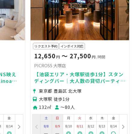
リクエスト予約
インボイス対応
12,650
〜 27,500
円
円
/時間
PICROSS 大塚店
SNS映え
【池袋エリア・大塚駅徒歩1分】スタン
inoaグ
ディングバー｜大人数の貸切パーティ
ー・オフ会・撮影OK
東京都 豊島区 北大塚
大塚駅 徒歩1分
132㎡
〜80人
金
土
日
月
火
水
木
金
3
8/14
8/8
8/9
8/10
8/11
8/12
8/13
8/14