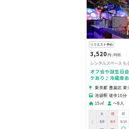
リクエスト予約
3,520
円
/時間
レンタルスペース も
オフ会や誕生日
ケあり♪冷蔵庫
ペースとして使
東京都 豊島区 東
池袋駅 徒歩10分
15㎡
〜8人
土
日
月
8/8
8/9
8/10