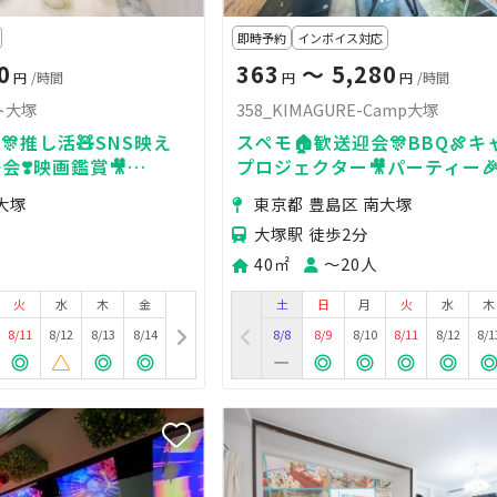
即時予約
インボイス対応
0
363
〜 5,280
円
/時間
円
円
/時間
イト大塚
358_KIMAGURE-Camp大塚
🎊推し活🧸SNS映え
スペモ🏠歓送迎会🎊BBQ🍖
会❣️映画鑑賞🎥
プロジェクター🎥パーティー
ホワイト大塚
🎞️358_KIMAGURE-Camp大
大塚
東京都 豊島区 南大塚
大塚駅 徒歩2分
40㎡
〜20人
火
水
木
金
土
日
月
火
水
木
8/11
8/12
8/13
8/14
8/8
8/9
8/10
8/11
8/12
8/1