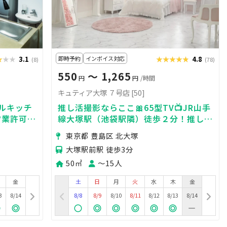
★★★
★★★
3.1
即時予約
インボイス対応
★★★★★
★★★★★
4.8
(8)
(78)
550
〜 1,265
円
円
/時間
キュティア大塚 ７号店 [50]
ルキッチ
推し活撮影ならここ🎀65型TV📺JR山手
営業許可、
線大塚駅（池袋駅隣）徒歩２分！推し会
影/間借
もできる撮影スタジオ📸💖✨
東京都 豊島区 北大塚
大塚駅前駅 徒歩3分
50㎡
〜15人
金
土
日
月
火
水
木
金
3
8/14
8/8
8/9
8/10
8/11
8/12
8/13
8/14