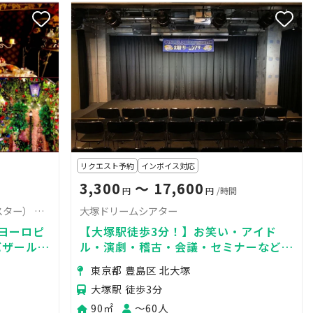
リクエスト予約
インボイス対応
3,300
〜 17,600
円
円
/時間
STUDIO HAMSTER（スタジオハムスター） 2匹目
大塚ドリームシアター
ヨーロピ
【大塚駅徒歩3分！】お笑い・アイド
バザールブ
ル・演劇・稽古・会議・セミナーなど
ータ調の
に！マイク・WiFi・有線LAN無料！/最
東京都 豊島区 北大塚
大60名
大塚駅 徒歩3分
90㎡
〜60人