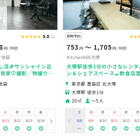
★★★★★
★★★★★
5.0
即時予約
★★
★★
(2)
8
753
〜 1,705
円
/時間
円
円
/時間
オ池袋
Kitchen606大塚
推し活🎉サンシャイン近
大塚駅徒歩1分の小さなレンタ
黒背景🤍撮影／物撮り／
ン＆シェアスペース🍳飲食店
プレ／女子会
菓子製造許可付き/商品製造/撮
池袋
東京都 豊島区 北大塚
り営業
大塚駅 徒歩1分
20㎡
〜5人
火
水
木
金
土
日
月
火
水
木
8/11
8/12
8/13
8/14
8/8
8/9
8/10
8/11
8/12
8/1