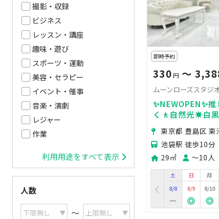
撮影・収録
ビジネス
レッスン・講座
趣味・遊び
即時予約
スポーツ・運動
330
〜 3,38
円
美容・セラピー
ムーンローズスタジ
イベント・催事
✨NEWOPEN✨
音楽・演劇
く🚶自然光☀️白
レジャー
SNS撮影／コス
東京都 豊島区 東
作業
池袋駅 徒歩10分
利用用途をすべて表示
29㎡
〜10人
土
日
月
8/8
8/9
8/10
人数
〜