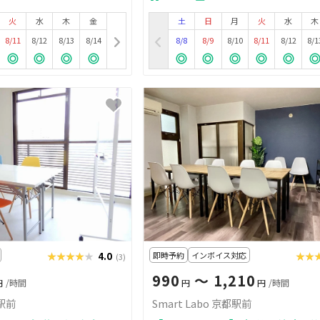
火
水
木
金
土
日
月
火
水
木
8/11
8/12
8/13
8/14
8/8
8/9
8/10
8/11
8/12
8/1
★★★★★
★★★★★
4.0
即時予約
インボイス対応
★★
★★
(3)
990
〜 1,210
円
/時間
円
円
/時間
駅前
Smart Labo 京都駅前