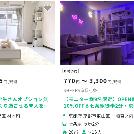
即時予約
5
770
〜 3,300
円
/時間
円
円
/時間
SHEERS京都七条
✨学生さんオプション無
【モニター様9名限定】OPEN
っくり過ごせる🖤人をダ
10%OFF🌷七条駅徒歩2分・
9分🚃韓国風インテリア🤍推し
京区 材木町
京都府 京都市東山区 一橋宮ノ
の撮影会📷
七条駅 徒歩2分
28㎡
〜15人