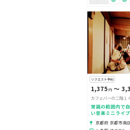
リクエスト予約
1,375
〜 3,
円
カフェバーの二階１
常識の範囲内で
い音楽ミニライ
タ、ハードロッ
京都府 京都市南
等を除く）