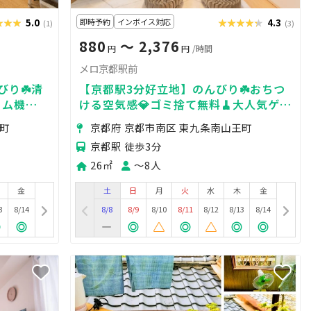
★★★
★★★
5.0
即時予約
インボイス対応
★★★★★
★★★★★
4.3
(1)
(3)
880
〜 2,376
円
円
/時間
メロ京都駅前
びり☘️清
【京都駅3分好立地】のんびり☘️おちつ
ーム機
ける空気感💎ゴミ捨て無料🧹大人気ゲー
推し活✊撮
ム機🎮/BRUNO♡女子会/ママ会/推し活
王町
京都府 京都市南区 東九条南山王町
✊撮影📸/ビジネス/会議
京都駅 徒歩3分
26㎡
〜8人
金
土
日
月
火
水
木
金
3
8/14
8/8
8/9
8/10
8/11
8/12
8/13
8/14