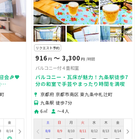
リクエスト予約
916
〜 3,300
円
円
/時間
バルコニー付４畳和室
会🎉💖
バルコニー・瓦床が魅力！九条駅徒歩7
機
分の和室で手芸やまったり時間を満喫
推し活✊撮
王町
京都府 京都市南区 東九条中札辻町
九条駅 徒歩7分
6㎡
〜4人
金
土
日
月
火
水
木
金
3
8/14
8/8
8/9
8/10
8/11
8/12
8/13
8/14