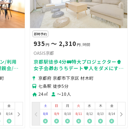
即時予約
935
〜 2,310
円
円
/時間
OASIS京都
ン/利用
京都駅徒歩4分🚃特大プロジェクター🍿
懇親会/物
女子会🎁おうちデート💖人をダメにする
ャレな内
1日中だらだら空間💓
丸町
京都府 京都市下京区 材木町
七条駅 徒歩5分
24㎡
〜10人
金
土
日
月
火
水
木
金
3
8/14
8/8
8/9
8/10
8/11
8/12
8/13
8/14