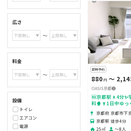
広さ
〜
料金
即時予約
〜
880
〜 2,14
円
OASIS京都❷
🆕京都駅🚶4分
設備
料🍿🍷1日中ゆ
トイレ
メにする空間💓
京都府 京都市下
エアコン
京都駅 徒歩4分
電源
25㎡
〜8人