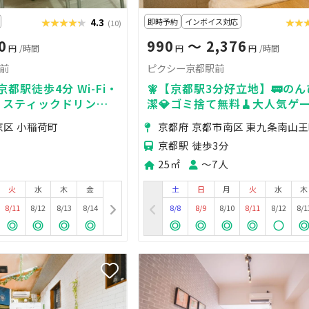
★★★★★
★★★★★
4.3
即時予約
インボイス対応
★★
★★
(10)
0
990
〜 2,376
円
/時間
円
円
/時間
駅前
ピクシー京都駅前
都駅徒歩4分 Wi-Fi・
🧚【京都駅3分好立地】🚃のん
・スティックドリンク
潔💎ゴミ捨て無料🧹大人気ゲ
oソファ完備で会議やセミ
🎮/BRUNO♡女子会/ママ会/
京区 小稲荷町
京都府 京都市南区 東九条南山
影📸
京都駅 徒歩3分
25㎡
〜7人
火
水
木
金
土
日
月
火
水
木
8/11
8/12
8/13
8/14
8/8
8/9
8/10
8/11
8/12
8/1