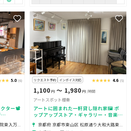
★★★
★★★
5.0
リクエスト予約
インボイス対応
★★★★★
★★★★★
4.6
(6)
(5)
1,100
〜 1,980
円
円
/時間
アートスポット櫻奏
クター📽️
アートに囲まれた一軒貸し隠れ家🖼 ポ

ップアップストア・ギャラリー・音楽ス
タジオとして利用可能
京都府 京都市下京区 五条通東洞院東入万寿寺町
京都府 京都市東山区 松原通り大和大路東入弓矢町