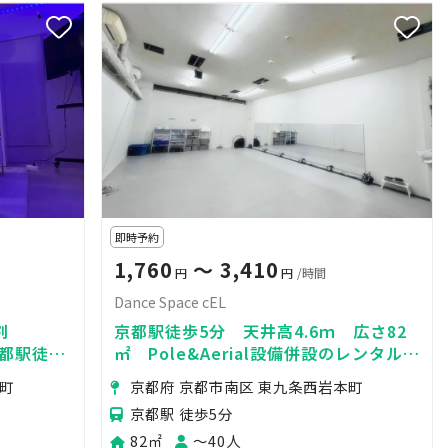
即時予約
1,760
〜 3,410
円
円
/時間
Dance Space cEL
割
京都駅徒歩5分 天井高4.6ｍ 広さ82
京都駅徒歩
㎡ Pole&Aerial設備併設のレンタルス
活やSNS
ペース
内町
京都府 京都市南区 東九条西岩本町
京都駅 徒歩5分
82㎡
〜40人