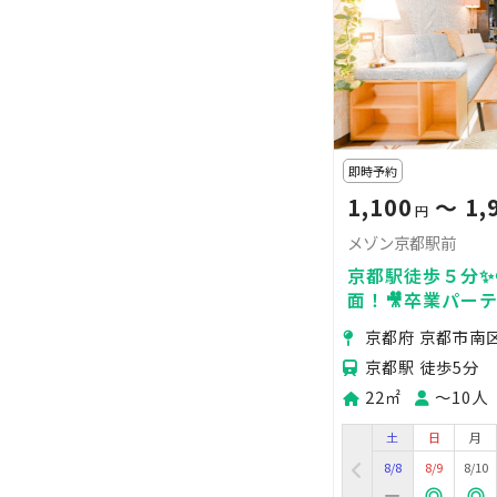
即時予約
1,100
〜 1,
円
メゾン京都駅前
京都駅徒歩５分✨
面！🎥卒業パー
ボドゲ🎃推し会
京都府 京都市南
京都駅 徒歩5分
22㎡
〜10人
土
日
月
8/8
8/9
8/10