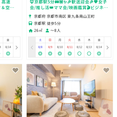
 高速
🦊京都駅5分🚃💟✨🎉歓送迎会🎉💖女子
ニタ＆空間
会/推し活👑ママ会/映画鑑賞🎬ビジネ
/ドリンク
ス/会議/大人気ゲーム機🎮Fire TV🎊
京都府 京都市南区 東九条南山王町
京都駅 徒歩5分
26㎡
〜8人
金
土
日
月
火
水
木
金
3
8/14
8/8
8/9
8/10
8/11
8/12
8/13
8/14