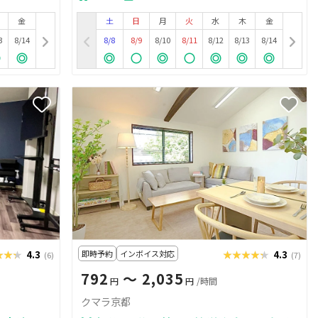
金
土
日
月
火
水
木
金
3
8/14
8/8
8/9
8/10
8/11
8/12
8/13
8/14
★★★
★★★
4.3
即時予約
インボイス対応
★★★★★
★★★★★
4.3
(6)
(7)
792
〜 2,035
円
円
/時間
クマラ京都