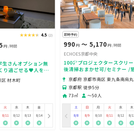
★★★★★
★★★★★
4.5
即時予約
(2)
990
〜 5,170
5
円
円
/時間
円
/時間
ECHOES京都中央
100㌅プロジェクタースクリー
✨学生さんオプション無
後清掃おまかせ可/セミナー /
っくり過ごせる🖤人をダ
販イベント/ロケ撮影に◎オシ
京都府 京都市南区 東九条南烏
京区 材木町
装のスペース
京都駅 徒歩5分
73㎡
〜50人
火
水
木
金
土
日
月
火
水
木
8/11
8/12
8/13
8/14
8/8
8/9
8/10
8/11
8/12
8/1