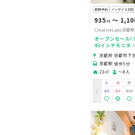
即時予約
インボイス対応
935
〜 1,10
円
CreativeLabo京都
オープンセール! 京
43インチモニタ
無料! Yogib
京都府 京都市下
ナーを快適に！
京都駅 徒歩5分
23㎡
〜8人
土
日
月
8/8
8/9
8/10