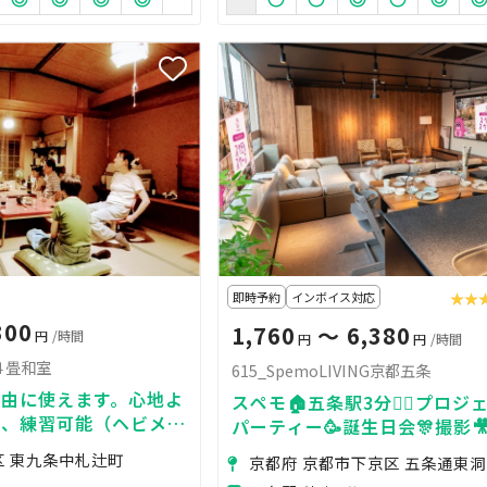
即時予約
インボイス対応
★★
★★
300
1,760
〜 6,380
円
/時間
円
円
/時間
４畳和室
615_SpemoLIVING京都五条
自由に使えます。心地よ
スペモ🏠五条駅3分🚶‍♀️プロジェ
ブ、練習可能（ヘビメ
パーティー🥳誕生日会🎊撮影
ク、ダンスミュージック
615_SpemoLIVING京都五条
区 東九条中札辻町