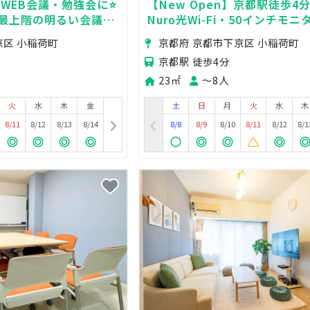
・WEB会議・勉強会に⭐️
【New Open】京都駅徒歩4分
️最上階の明るい会議室
Nuro光Wi-Fi・50インチモ
7,700円】⭐️＜カラフル
除菌型空気清浄機/除菌グッズ
京区 小稲荷町
京都府 京都市下京区 小稲荷町
無料！
京都駅 徒歩4分
23㎡
〜8人
火
水
木
金
土
日
月
火
水
木
8/11
8/12
8/13
8/14
8/8
8/9
8/10
8/11
8/12
8/1