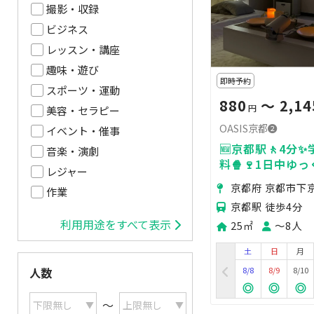
撮影・収録
ビジネス
レッスン・講座
趣味・遊び
即時予約
スポーツ・運動
880
〜 2,14
円
美容・セラピー
OASIS京都❷
イベント・催事
🆕京都駅🚶4分
音楽・演劇
料🍿🍷1日中ゆ
レジャー
メにする空間💓
京都府 京都市下
作業
京都駅 徒歩4分
利用用途をすべて表示
25㎡
〜8人
土
日
月
8/8
8/9
8/10
人数
〜