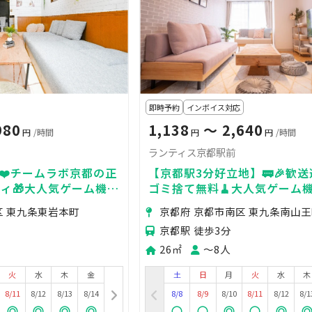
即時予約
インボイス対応
980
1,138
〜 2,640
円
/時間
円
円
/時間
ランティス京都駅前
❤️チームラボ京都の正
【京都駅3分好立地】🚃🎉歓送迎
ティ🎁大人気ゲーム機＆
ゴミ捨て無料🧹大人気ゲーム
女子会🎀ママ会🎀
🎮/BRUNO♡女子会/ママ会/
区 東九条東岩本町
京都府 京都市南区 東九条南山
影📸
京都駅 徒歩3分
26㎡
〜8人
火
水
木
金
土
日
月
火
水
木
8/11
8/12
8/13
8/14
8/8
8/9
8/10
8/11
8/12
8/1