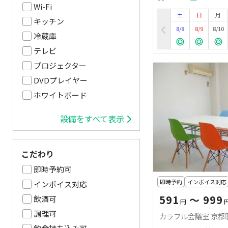
Wi-Fi
土
日
月
キッチン
8/8
8/9
8/10
冷蔵庫
テレビ
プロジェクター
DVDプレイヤー
ホワイトボード
設備をすべて表示
こだわり
即時予約可
即時予約
インボイス対応
インボイス対応
591
〜 999
飲酒可
円
調理可
カラフル会議室 京都