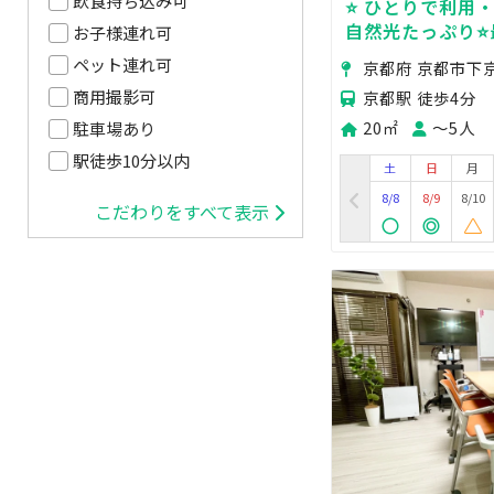
飲食持ち込み可
⭐️ ひとりで利用
自然光たっぷり⭐
お子様連れ可
⭐️低価格⭐️【1日
ペット連れ可
京都府 京都市下
会議室🌈＞
商用撮影可
京都駅 徒歩4分
20㎡
〜5人
駐車場あり
駅徒歩10分以内
土
日
月
8/8
8/9
8/10
こだわりをすべて表示