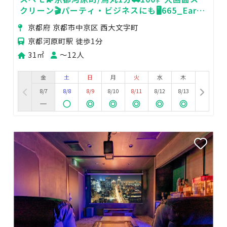
クリーン🎬パーティ・ビジネスにも🖥️665_Earth
河原町
京都府 京都市中京区 西大文字町
京都河原町駅 徒歩1分
31㎡
〜12人
金
土
日
月
火
水
木
8/7
8/8
8/9
8/10
8/11
8/12
8/13