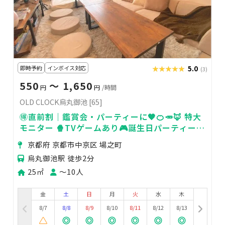
即時予約
インボイス対応
★★★★★
★★★★★
5.0
(3)
550
〜 1,650
円
円
/時間
OLD CLOCK烏丸御池 [65]
🉐直前割｜鑑賞会・パーティーに🧡🍊🥕🦊 特大
モニター 🍿TVゲームあり🎮誕生日パーティー
[65]
京都府 京都市中京区 場之町
烏丸御池駅 徒歩2分
25㎡
〜10人
金
土
日
月
火
水
木
8/7
8/8
8/9
8/10
8/11
8/12
8/13