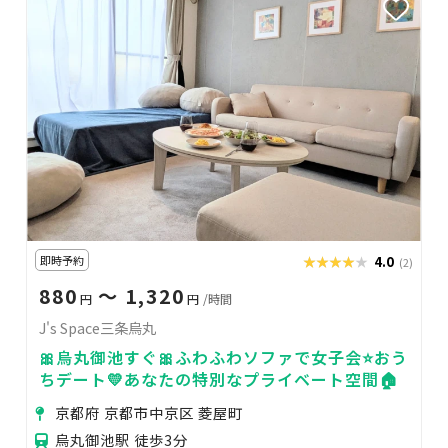
即時予約
★★★★★
★★★★★
4.0
(2)
880
〜 1,320
円
円
/時間
J's Space三条烏丸
🎀烏丸御池すぐ🎀ふわふわソファで女子会⭐️おう
ちデート💛あなたの特別なプライベート空間🏠
京都府 京都市中京区 菱屋町
烏丸御池駅 徒歩3分