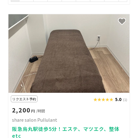
リクエスト予約
★★★★★
★★★★★
5.0
(1)
2,200
円
/時間
share salon Pullulant
阪急烏丸駅徒歩5分！エステ、マツエク、整体
etc