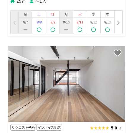
25㎡
〜1人
金
土
日
月
火
水
木
8/7
8/8
8/9
8/10
8/11
8/12
8/13
リクエスト予約
インボイス対応
★★★★★
★★★★★
5.0
(1)