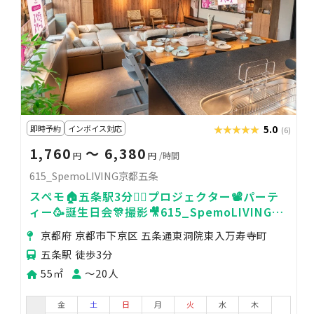
即時予約
インボイス対応
★★★★★
★★★★★
5.0
(6)
1,760
〜 6,380
円
円
/時間
615_SpemoLIVING京都五条
スペモ🏠五条駅3分🚶‍♀️プロジェクター📽️パーテ
ィー🥳誕生日会🎊撮影🎥615_SpemoLIVING京
都五条
京都府 京都市下京区 五条通東洞院東入万寿寺町
五条駅 徒歩3分
55㎡
〜20人
金
土
日
月
火
水
木