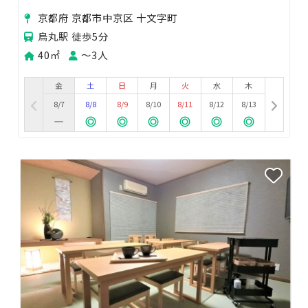
京都府 京都市中京区 十文字町
烏丸駅 徒歩5分
40㎡
〜3人
金
土
日
月
火
水
木
8/7
8/8
8/9
8/10
8/11
8/12
8/13