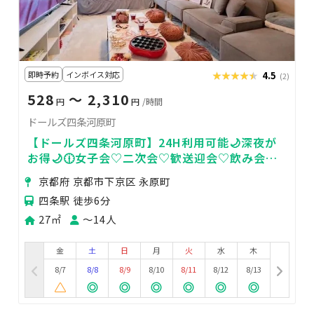
即時予約
インボイス対応
★★★★★
★★★★★
4.5
(2)
528
〜 2,310
円
円
/時間
ドールズ四条河原町
【ドールズ四条河原町】24H利用可能🌙深夜が
お得🌙🕧女子会♡二次会♡歓送迎会♡飲み会♡
ママ会🎀
京都府 京都市下京区 永原町
四条駅 徒歩6分
27㎡
〜14人
金
土
日
月
火
水
木
8/7
8/8
8/9
8/10
8/11
8/12
8/13