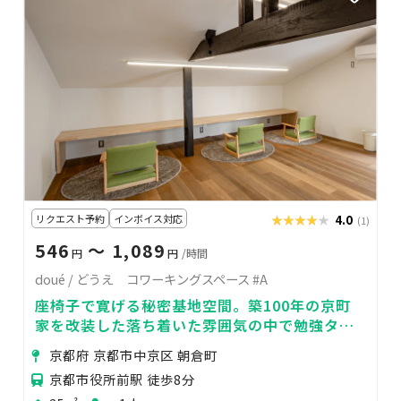
リクエスト予約
インボイス対応
★★★★★
★★★★★
4.0
(1)
546
〜 1,089
円
円
/時間
doué / どうえ コワーキングスペース #A
座椅子で寛げる秘密基地空間。築100年の京町
家を改装した落ち着いた雰囲気の中で勉強タイ
ムを。
京都府 京都市中京区 朝倉町
京都市役所前駅 徒歩8分