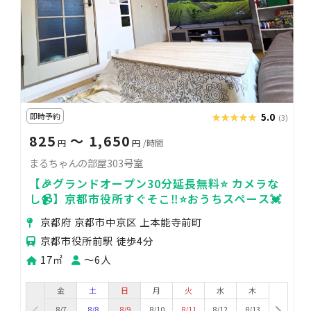
即時予約
★★★★★
★★★★★
5.0
(3)
825
〜 1,650
円
円
/時間
まるちゃんの部屋303号室
【🎉グランドオープン30分延長無料⭐️ カメラな
し📹】京都市役所すぐそこ‼️⭐️おうちスペース💓
京都府 京都市中京区 上本能寺前町
京都市役所前駅 徒歩4分
17㎡
〜6人
金
土
日
月
火
水
木
8/7
8/8
8/9
8/10
8/11
8/12
8/13