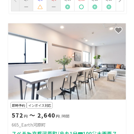
即時予約
インボイス対応
572
〜 2,640
円
円
/時間
665_Earth河原町
スペモ💫京都河原町/烏丸1分🚃100㌅大画面ス