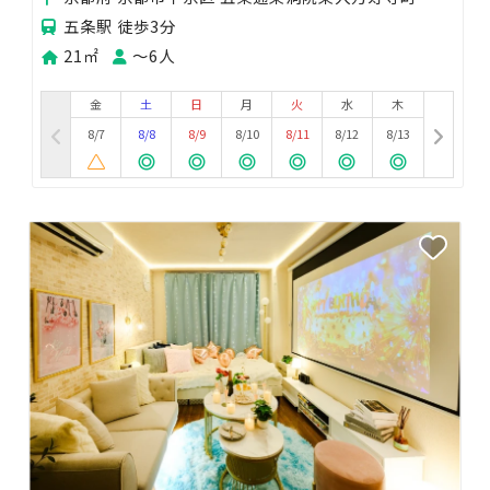
五条駅 徒歩3分
21㎡
〜6人
金
土
日
月
火
水
木
8/7
8/8
8/9
8/10
8/11
8/12
8/13