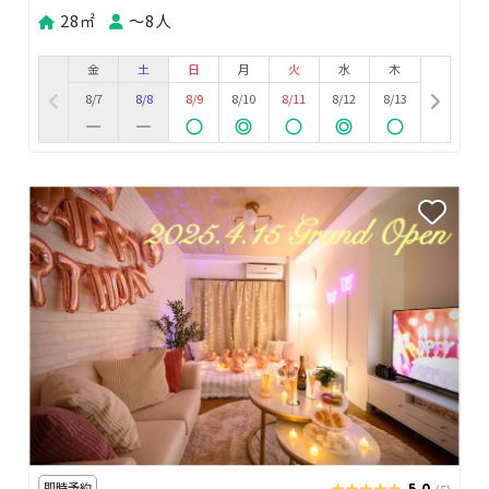
28㎡
〜8人
金
土
日
月
火
水
木
8/7
8/8
8/9
8/10
8/11
8/12
8/13
即時予約
★★★★★
★★★★★
5.0
(5)