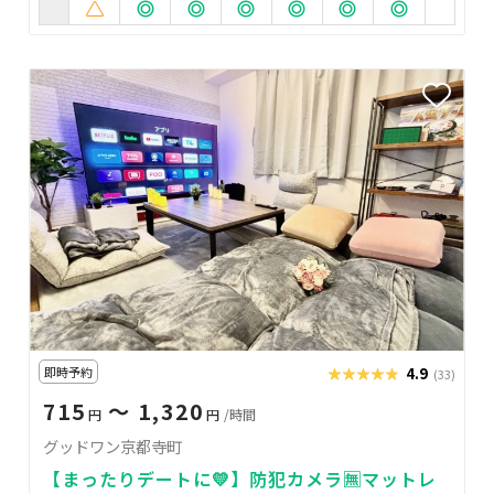
即時予約
★★★★★
★★★★★
4.9
(33)
715
〜 1,320
円
円
/時間
グッドワン京都寺町
【まったりデートに💛】防犯カメラ🈚️マットレ