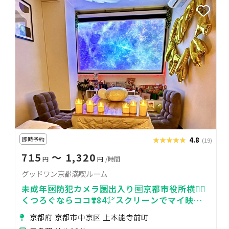
即時予約
★★★★★
★★★★★
4.8
(19)
715
〜 1,320
円
円
/時間
グッドワン京都満喫ルーム
未成年🆗防犯カメラ🈚️出入り🆓京都市役所横🚶‍♂️
くつろぐならココ❣️84㌅スクリーンでマイ映画
館🎞️サウンドバーでドルビー音質🎶
京都府 京都市中京区 上本能寺前町