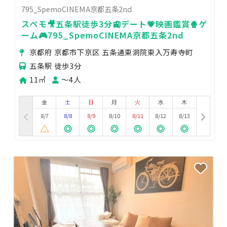
795_SpemoCINEMA京都五条2nd
スペモ🎥五条駅徒歩3分🚉デート💗映画鑑賞🍿ゲ
ーム🎮795_SpemoCINEMA京都五条2nd
京都府 京都市下京区 五条通東洞院東入万寿寺町
五条駅 徒歩3分
11㎡
〜4人
金
土
日
月
火
水
木
8/7
8/8
8/9
8/10
8/11
8/12
8/13