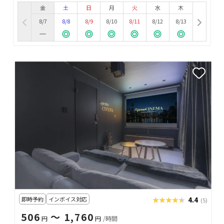
金
土
日
月
火
水
木
8/7
8/8
8/9
8/10
8/11
8/12
8/13
即時予約
インボイス対応
★★★★★
★★★★★
4.4
(5)
506
〜 1,760
円
円
/時間