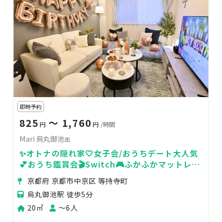
即時予約
825
〜 1,760
円
円
/時間
Mari 烏丸御池🎀
✨オトナの隠れ家🤍女子会/おうちデート大人気
💕おうち鑑賞会🎬Switch🎮ふかふかマットレス
🛏現役コンシェルジュ運営✨２回目以降２割引
京都府 京都市中京区 等持寺町
🎁
烏丸御池駅 徒歩5分
20㎡
〜6人