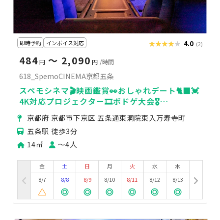
即時予約
インボイス対応
★★★★★
★★★★★
4.0
(2)
484
〜 2,090
円
円
/時間
618_SpemoCINEMA京都五条
スペモシネマ🎬映画鑑賞👀おしゃれデート🐈‍⬛💓
4K対応プロジェクター🎞ボドゲ大会🎖️
618_SpemoCINEMA京都五条
京都府 京都市下京区 五条通東洞院東入万寿寺町
五条駅 徒歩3分
14㎡
〜4人
金
土
日
月
火
水
木
8/7
8/8
8/9
8/10
8/11
8/12
8/13