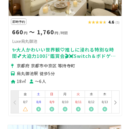
即時予約
★★★★★
★★★★★
4.6
(5)
660
〜 1,760
円
円
/時間
Luxe烏丸御池
✨大人かわいい世界観🤍推しに浸れる特別な時
間💕大迫力100㌅鑑賞会🎬💓Switch＆ボドゲ会
🎮マットレス💓未成年OK◎２回目以降２割引🎁
京都府 京都市中京区 等持寺町
烏丸御池駅 徒歩5分
18㎡
〜6人
金
土
日
月
火
水
木
8/7
8/8
8/9
8/10
8/11
8/12
8/13