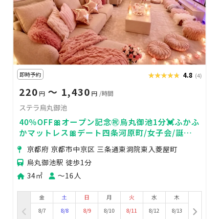
即時予約
★★★★★
★★★★★
4.8
(4)
220
〜 1,430
円
円
/時間
ステラ烏丸御池
40％OFF🎀オープン記念㊗️烏丸御池1分💓ふかふ
かマットレス🎀デート四条河原町/女子会/誕生
日会🥂映画鑑賞📺人気ゲームSw
京都府 京都市中京区 三条通東洞院東入菱屋町
烏丸御池駅 徒歩1分
34㎡
〜16人
金
土
日
月
火
水
木
8/7
8/8
8/9
8/10
8/11
8/12
8/13