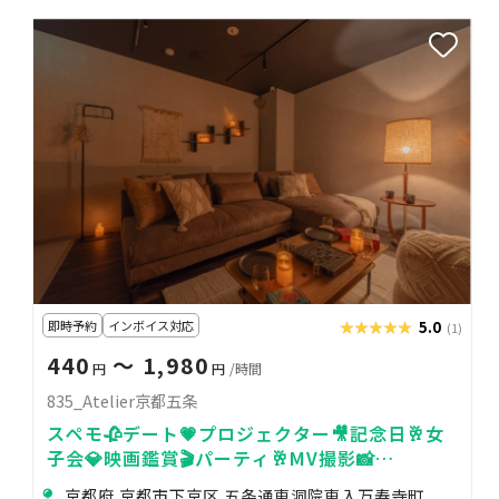
即時予約
インボイス対応
★★★★★
★★★★★
5.0
(1)
440
〜 1,980
円
円
/時間
835_Atelier京都五条
スペモ🥀デート💗プロジェクター🎥記念日🥂女
子会💎映画鑑賞🎬️パーティ🥂MV撮影📸
835_Atelier京都五条
京都府 京都市下京区 五条通東洞院東入万寿寺町