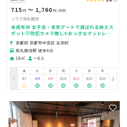
715
〜 1,760
円
円
/時間
リラク烏丸御池
未成年🆗 女子会・本気デートで選ばれる映えス
ポット🤍防犯カメラ無し✨おっきなマットレス
🛏️大画面TVで鑑賞会／ボドゲ🎮２回目以降２割
京都府 京都市中京区 左京町
引🎁
烏丸御池駅 徒歩4分
18㎡
〜6人
金
土
日
月
火
水
木
8/7
8/8
8/9
8/10
8/11
8/12
8/13