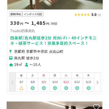
即時予約
インボイス対応
★★★★★
★★★★★
5.0
(5)
330
〜 1,485
円
円
/時間
Tsudoi四条烏丸
四条駅/烏丸駅徒歩2分 光Wi-Fi・49インチモニ
タ・緑茶サービス！京風多目的スペース！
京都府 京都市中京区 占出山町
烏丸駅 徒歩2分
29㎡
〜10人
金
土
日
月
火
水
木
8/7
8/8
8/9
8/10
8/11
8/12
8/13