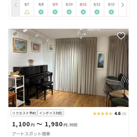
8/7
8/8
8/9
8/10
8/11
8/12
8/13
リクエスト予約
インボイス対応
★★★★★
★★★★★
4.6
(5)
1,100
〜 1,980
円
円
/時間
アートスポット櫻奏