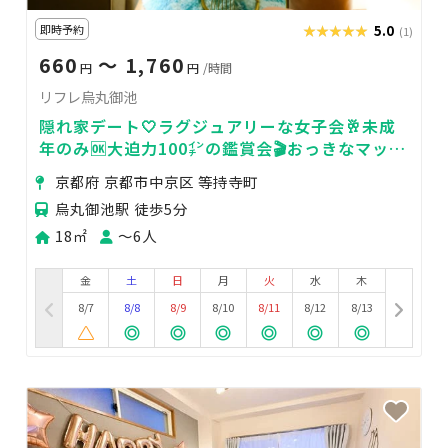
即時予約
★★★★★
★★★★★
5.0
(1)
660
〜 1,760
円
円
/時間
リフレ烏丸御池
隠れ家デート🤍ラグジュアリーな女子会🥂未成
年のみ🆗️大迫力100㌅の鑑賞会🎬おっきなマット
レスでごろごろ～🛏️２回目以降２割引🎁
京都府 京都市中京区 等持寺町
烏丸御池駅 徒歩5分
18㎡
〜6人
金
土
日
月
火
水
木
8/7
8/8
8/9
8/10
8/11
8/12
8/13