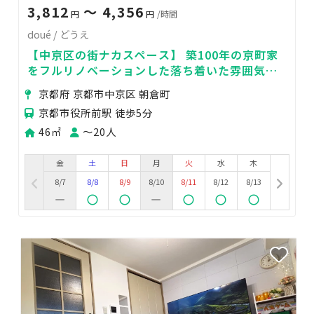
3,812
〜 4,356
円
円
/時間
doué / どうえ
【中京区の街ナカスペース】 築100年の京町家
をフルリノベーションした落ち着いた雰囲気の
スタジオスペース
京都府 京都市中京区 朝倉町
京都市役所前駅 徒歩5分
46㎡
〜20人
金
土
日
月
火
水
木
8/7
8/8
8/9
8/10
8/11
8/12
8/13