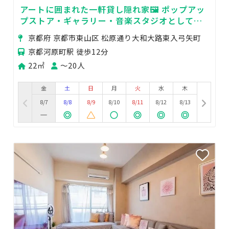
アートに囲まれた一軒貸し隠れ家🖼 ポップアッ
プストア・ギャラリー・音楽スタジオとして利
用可能
京都府 京都市東山区 松原通り大和大路東入弓矢町
京都河原町駅 徒歩12分
22㎡
〜20人
金
土
日
月
火
水
木
8/7
8/8
8/9
8/10
8/11
8/12
8/13