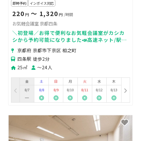
即時予約
インボイス対応
220
〜 1,320
円
円
/時間
お気軽会議室 京都四条
＼初登場／お得で便利なお気軽会議室がカシカ
シから予約可能になりました📣高速ネット/駅徒
歩２分/24人収容/当日予約可
京都府 京都市下京区 相之町
四条駅 徒歩2分
25㎡
〜24人
金
土
日
月
火
水
木
8/7
8/8
8/9
8/10
8/11
8/12
8/13