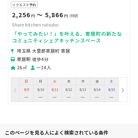
リクエスト予約
2,256
〜 5,866
円
円
/時間
Share kitchen rutsubo
「やってみたい！」を叶える、寄居町の新たな
コミュニティシェアキッチンスペース
埼玉県 大里郡寄居町 寄居
寄居駅 徒歩4分
26㎡
〜14人
日
月
火
水
木
金
土
8/9
8/10
8/11
8/12
8/13
8/14
8/15
このページを見る人によく検索されている条件