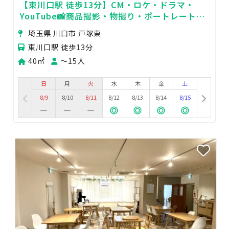
【東川口駅 徒歩13分】CM・ロケ・ドラマ・
YouTube📸商品撮影・物撮り・ポートレート🌟
MV・PV🍃交流会・イベント✨
埼玉県 川口市 戸塚東
東川口駅 徒歩13分
40㎡
〜15人
日
月
火
水
木
金
土
8/9
8/10
8/11
8/12
8/13
8/14
8/15