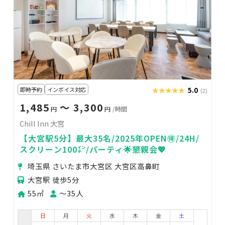
即時予約
インボイス対応
★★★★★
★★★★★
5.0
(2)
1,485
〜 3,300
円
円
/時間
Chill Inn 大宮
【大宮駅5分】最大35名/2025年OPEN🉐/24H/
スクリーン100㌅/パーティ🌟懇親会💖
埼玉県 さいたま市大宮区 大宮区高鼻町
大宮駅 徒歩5分
55㎡
〜35人
日
月
火
水
木
金
土