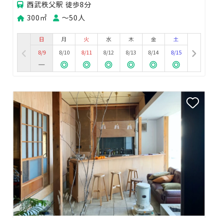
西武秩父駅 徒歩8分
300㎡
〜50人
日
月
火
水
木
金
土
8/9
8/10
8/11
8/12
8/13
8/14
8/15