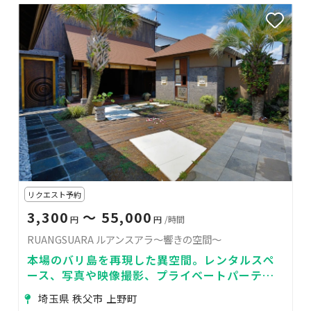
リクエスト予約
3,300
〜 55,000
円
円
/時間
RUANGSUARA ルアンスアラ〜響きの空間〜
本場のバリ島を再現した異空間。レンタルスペ
ース、写真や映像撮影、プライベートパーティ
ーなど
埼玉県 秩父市 上野町