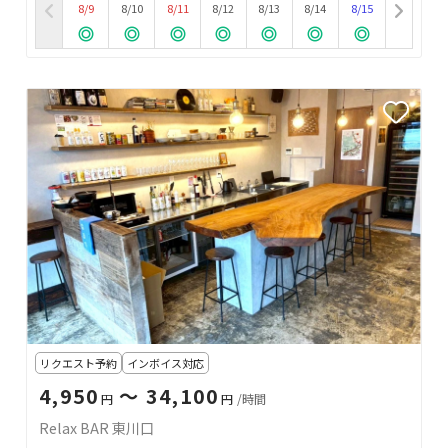
8/9
8/10
8/11
8/12
8/13
8/14
8/15
リクエスト予約
インボイス対応
4,950
〜 34,100
円
円
/時間
Relax BAR 東川口