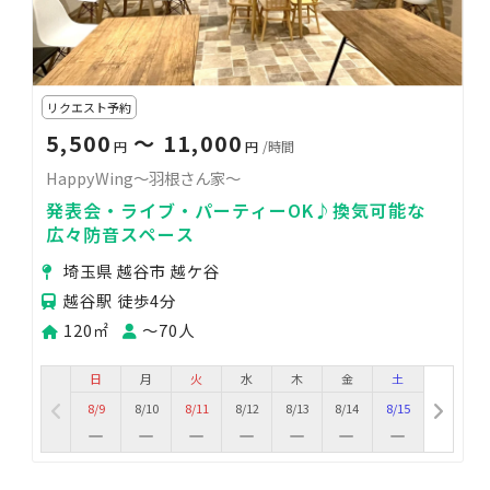
リクエスト予約
5,500
〜 11,000
円
円
/時間
HappyWing～羽根さん家～
発表会・ライブ・パーティーOK♪換気可能な
広々防音スペース
埼玉県 越谷市 越ケ谷
越谷駅 徒歩4分
120㎡
〜70人
日
月
火
水
木
金
土
8/9
8/10
8/11
8/12
8/13
8/14
8/15