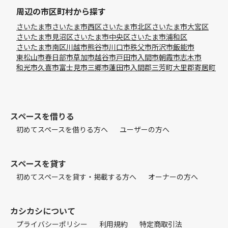
周辺の市区町村から探す
さいたま市
さいたま市西区
さいたま市北区
さいたま市大宮区
さいたま市見沼区
さいたま市中央区
さいたま市浦和区
さいたま市南区
川越市
熊谷市
川口市
秩父市
所沢市
飯能市
東松山市
春日部市
草加市
越谷市
戸田市
入間市
朝霞市
志木市
和光市
久喜市
富士見市
三郷市
蓮田市
入間郡三芳町
大里郡寄居町
スペースを借りる
初めてスペースを借りる方へ
ユーザーの方へ
スペースを貸す
初めてスペースを貸す・掲載する方へ
オーナーの方へ
カシカシについて
プライバシーポリシー
利用規約
特定商取引法