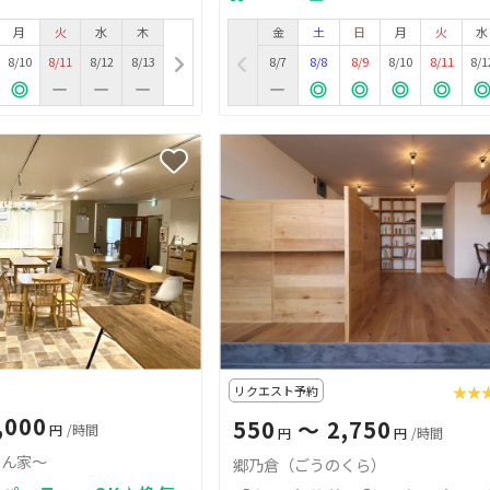
月
火
水
木
金
土
日
月
火
水
8/10
8/11
8/12
8/13
8/7
8/8
8/9
8/10
8/11
8/1
リクエスト予約
★★
★★
,000
550
〜 2,750
円
/時間
円
円
/時間
さん家～
郷乃倉（ごうのくら）