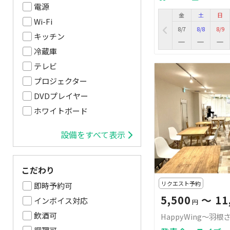
電源
金
土
日
Wi-Fi
8/7
8/8
8/9
キッチン
冷蔵庫
テレビ
プロジェクター
DVDプレイヤー
ホワイトボード
設備をすべて表示
こだわり
リクエスト予約
即時予約可
5,500
〜 11
インボイス対応
円
飲酒可
HappyWing～羽根