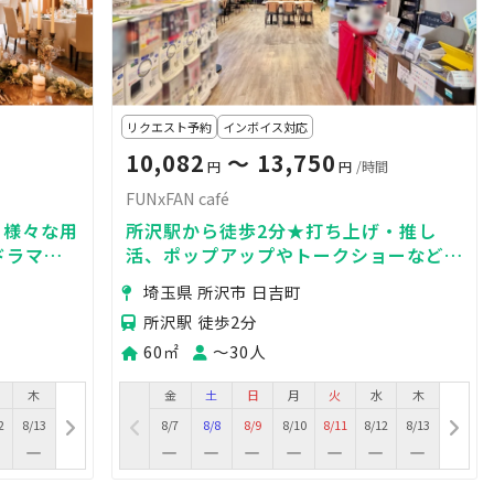
リクエスト予約
インボイス対応
10,082
〜 13,750
円
円
/時間
FUNxFAN café
く様々な用
所沢駅から徒歩2分★打ち上げ・推し
ドラマ撮
活、ポップアップやトークショーなどに
種多様に利
も最適！飲食OK&キッチンあり！
埼玉県 所沢市 日吉町
所沢駅 徒歩2分
60㎡
〜30人
木
金
土
日
月
火
水
木
2
8/13
8/7
8/8
8/9
8/10
8/11
8/12
8/13