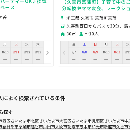
パーティーOK♪換気
【久喜市菖蒲町】子育て中の
スペース
分転換やママ友会、ワークシ
適！お子様連れ歓迎のレンタ
ケ谷
埼玉県 久喜市 菖蒲町菖蒲
キングスペース
人
30㎡
〜10人
月
火
水
木
金
土
日
月
火
水
8/10
8/11
8/12
8/13
8/7
8/8
8/9
8/10
8/11
8/1
人によく検索されている条件
ら探す
市西区
さいたま市北区
さいたま市大宮区
さいたま市見沼区
さいたま市中
市
春日部市
草加市
越谷市
戸田市
入間市
朝霞市
志木市
和光市
新座市
久喜市