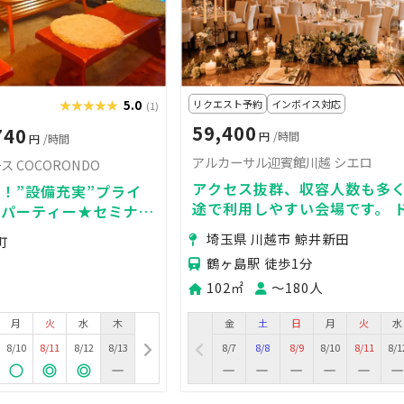
★★★★★
★★★★★
5.0
リクエスト予約
インボイス対応
(1)
59,400
740
円
/時間
円
/時間
アルカーサル迎賓館川越 シエロ
 COCORONDO
アクセス抜群、収容人数も多
！”設備充実”プライ
途で利用しやすい会場です。 
切パーティー★セミナ
影・ダンス会場・会議など多
用途自由☆彡
埼玉県 川越市 鯨井新田
町
用OK
鶴ヶ島駅 徒歩1分
102㎡
〜180人
月
火
水
木
金
土
日
月
火
水
8/10
8/11
8/12
8/13
8/7
8/8
8/9
8/10
8/11
8/1