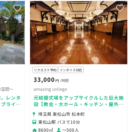
リクエスト予約
インボイス対応
33,000
円
/時間
の空間〜
amazing college
間。レンタ
元結婚式場をアップサイクルした巨大施
、プライベ
設【教会・大ホール・キッチン・屋外撮
影】
埼玉県 東松山市 松本町
東松山駅 バスで10分
8600㎡
〜500人