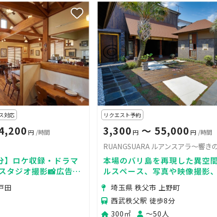
ス対応
リクエスト予約
4,200
3,300
〜 55,000
円
/時間
円
円
/時間
RUANGSUARA ルアンスアラ〜響き
5分】ロケ収録・ドラマ
本場のバリ島を再現した異空
・スタジオ撮影📸広告撮
ルスペース、写真や映像撮影
撮り🌟駐車場有ロケバ
ートパーティーなど
戸田
埼玉県 秩父市 上野町
西武秩父駅 徒歩8分
300㎡
〜50人