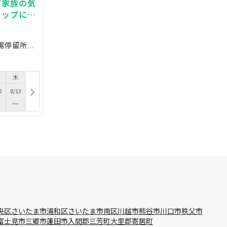
ご家族の気
ョップに最
ル・コワー
久喜駅西口からバスで30分、馬場停留所で下車し徒歩1分です。ドラッグストア セキ菖蒲店の反対側にあり
木
2
8/13
央区
さいたま市浦和区
さいたま市南区
川越市
熊谷市
川口市
秩父市
富士見市
三郷市
蓮田市
入間郡三芳町
大里郡寄居町