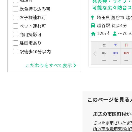
調理可
発表会・ライブ・
可能な広々防音
飲食持ち込み可
埼玉県 越谷市 越
お子様連れ可
越谷駅 徒歩4分
ペット連れ可
120㎡
〜70
商用撮影可
駐車場あり
金
土
日
駅徒歩10分以内
8/7
8/8
8/9
こだわりをすべて表示
このページを見る
周辺の市区町村か
さいたま市
さいたま
所沢市
飯能市
東松山