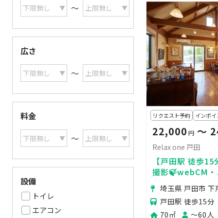
〜
広さ
〜
料金
リクエスト予約
インボイ
22,000
〜 2
円
〜
Relax one 戸田
【戸田駅 徒歩1
撮影🍃webCM
設備
影・商品撮影・物
埼玉県 戸田市 下
ス可能🚙
トイレ
戸田駅 徒歩15分
エアコン
70㎡
〜60人