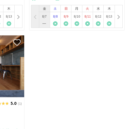
木
金
土
日
月
火
水
木
2
8/13
8/7
8/8
8/9
8/10
8/11
8/12
8/13
★★★
★★★
5.0
(1)