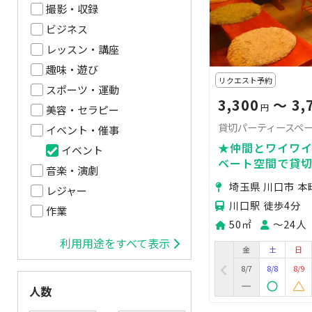
撮影・収録
ビジネス
レッスン・講座
趣味・遊び
リクエスト予約
スポーツ・運動
3,300
〜 3,
円
美容・セラピー
貸切パーティースペース
イベント・催事
★仲間とワイワイ
イベント
ベート空間で貸
音楽・演劇
ー・ママ会など
埼玉県 川口市 本
レジャー
川口駅 徒歩4分
作業
50㎡
〜24人
利用用途をすべて表示
金
土
日
8/7
8/8
8/9
人数