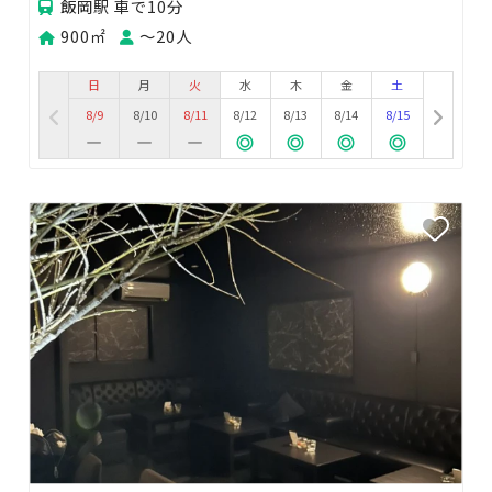
飯岡駅 車で10分
900㎡
〜20人
日
月
火
水
木
金
土
8/9
8/10
8/11
8/12
8/13
8/14
8/15