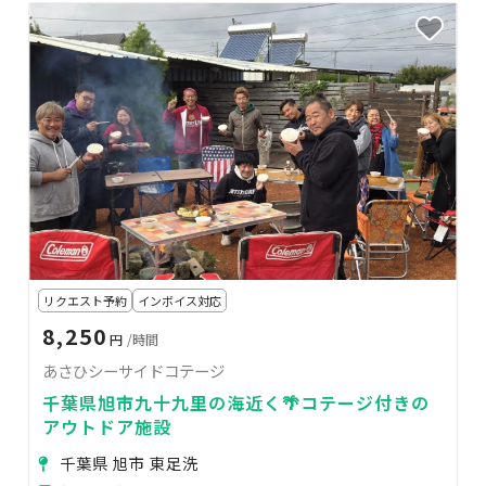
リクエスト予約
インボイス対応
8,250
円
/時間
あさひシーサイドコテージ
千葉県旭市九十九里の海近く🌴コテージ付きの
アウトドア施設
千葉県 旭市 東足洗