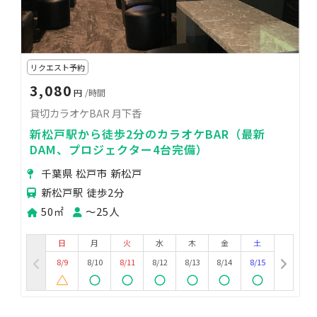
リクエスト予約
3,080
円
/時間
貸切カラオケBAR 月下香
新松戸駅から徒歩2分のカラオケBAR（最新
DAM、プロジェクター4台完備）
千葉県 松戸市 新松戸
新松戸駅 徒歩2分
50㎡
〜25人
日
月
火
水
木
金
土
8/9
8/10
8/11
8/12
8/13
8/14
8/15