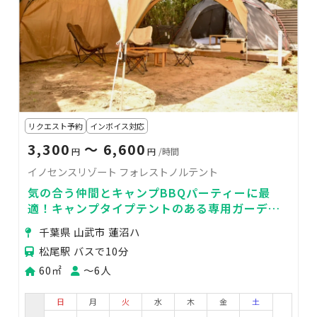
リクエスト予約
インボイス対応
3,300
〜 6,600
円
円
/時間
イノセンスリゾート フォレストノルテント
気の合う仲間とキャンプBBQパーティーに最
適！キャンプタイプテントのある専用ガーデン
スペース。ターフ付きで全天候型でBBQが可
千葉県 山武市 蓮沼ハ
能。
松尾駅 バスで10分
60㎡
〜6人
日
月
火
水
木
金
土