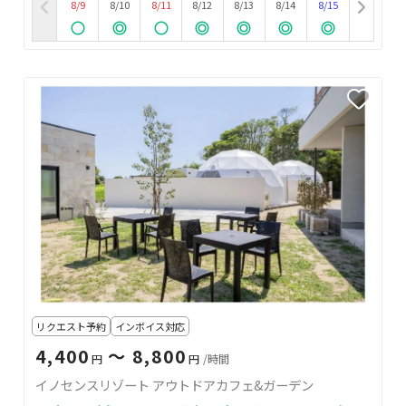
8/9
8/10
8/11
8/12
8/13
8/14
8/15
リクエスト予約
インボイス対応
4,400
〜 8,800
円
円
/時間
イノセンスリゾート アウトドアカフェ&ガーデン