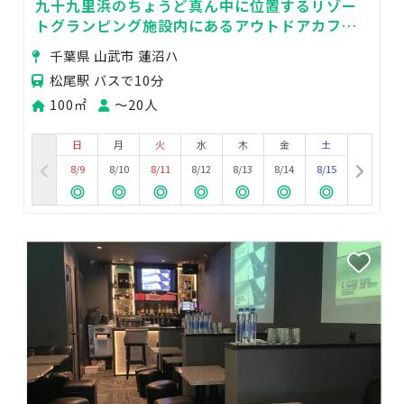
九十九里浜のちょうど真ん中に位置するリゾー
トグランピング施設内にあるアウトドアカフェ
＆ガーデンを貸切でご利用いただけます！
千葉県 山武市 蓮沼ハ
松尾駅 バスで10分
100㎡
〜20人
日
月
火
水
木
金
土
8/9
8/10
8/11
8/12
8/13
8/14
8/15