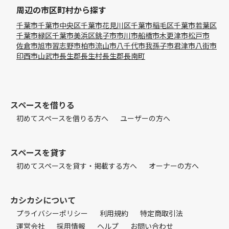
周辺の市区町村から探す
千葉市
千葉市中央区
千葉市花見川区
千葉市稲毛区
千葉市若葉区
千葉市緑区
千葉市美浜区
銚子市
市川市
船橋市
木更津市
松戸市
佐倉市
旭市
習志野市
柏市
流山市
八千代市
我孫子市
君津市
八街市
印西市
山武市
長生郡長生村
長生郡長南町
スペースを借りる
初めてスペースを借りる方へ
ユーザーの方へ
スペースを貸す
初めてスペースを貸す・掲載する方へ
オーナーの方へ
カシカシについて
プライバシーポリシー
利用規約
特定商取引法
運営会社
採用情報
ヘルプ
お問い合わせ