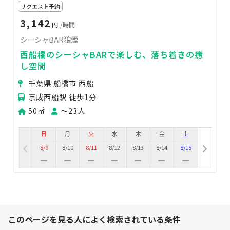
リクエスト予約
3,142
円
/時間
シーシャBAR狼煙
西船橋のシーシャBARで楽しむ、落ち着きの癒
し空間
千葉県 船橋市 西船
京成西船駅 徒歩1分
50㎡
〜23人
日
月
火
水
木
金
土
8/9
8/10
8/11
8/12
8/13
8/14
8/15
このページを見る人によく検索されている条件