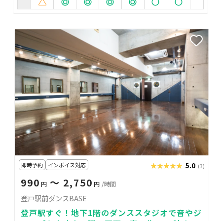
即時予約
インボイス対応
★★★★★
★★★★★
5.0
(3)
990
〜 2,750
円
円
/時間
登戸駅前ダンスBASE
登戸駅すぐ！地下1階のダンススタジオで音やジ