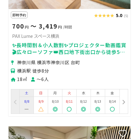
即時予約
★★★★★
★★★★★
5.0
(5)
700
〜 3,419
円
円
/時間
PAX Lume スペース横浜
✨長時間割＆小人数割✨プロジェクター動画鑑賞
🎬広々ローソファ👑西口地下街出口から徒歩5分
🎵
神奈川県 横浜市神奈川区 台町
横浜駅 徒歩8分
18㎡
〜6人
土
日
月
火
水
木
金
8/8
8/9
8/10
8/11
8/12
8/13
8/14