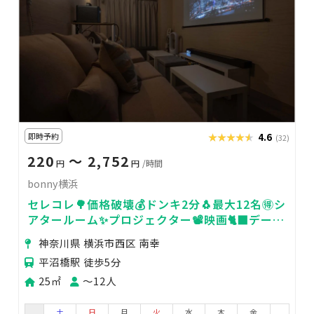
即時予約
★★★★★
★★★★★
4.6
(32)
220
〜 2,752
円
円
/時間
bonny横浜
セレコレ🌳価格破壊💰ドンキ2分🐧最大12名🉐シ
アタールーム✨プロジェクター📽️映画🐈‍⬛デート
💓ゲーム🎮女子会💗推し活🌟bonny横浜
神奈川県 横浜市西区 南幸
平沼橋駅 徒歩5分
25㎡
〜12人
土
日
月
火
水
木
金