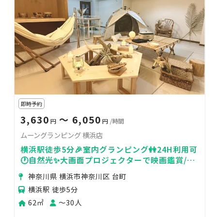
即時予約
3,630
〜 6,050
円
円
/時間
ムーングランピング 横浜店
横浜駅徒歩5分🎉室内グランピング👭24H利用可
🕐自然光✨大画面プロジェクターで映画鑑賞/女
子会/イベント/デート/打ち上げ
神奈川県 横浜市神奈川区 台町
横浜駅 徒歩5分
62㎡
〜30人