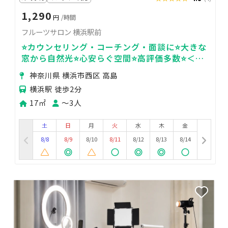
1,290
円
/時間
フルーツサロン 横浜駅前
⭐️カウンセリング・コーチング・面談に⭐️大きな
窓から自然光⭐️心安らぐ空間⭐️高評価多数⭐️＜フ
ルーツサロン🍋＞
神奈川県 横浜市西区 高島
横浜駅 徒歩2分
17㎡
〜3人
土
日
月
火
水
木
金
8/8
8/9
8/10
8/11
8/12
8/13
8/14