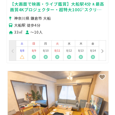
【大画面で映画・ライブ鑑賞】大船駅4分🚶最高
画質4Kプロジェクター・超特大100㌅スクリー
ン・最高音質で映画鑑賞🍿
神奈川県 鎌倉市 大船
大船駅 徒歩4分
33㎡
〜10人
土
日
月
火
水
木
金
8/8
8/9
8/10
8/11
8/12
8/13
8/14