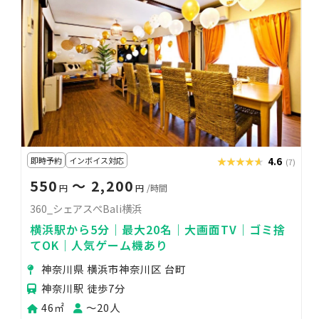
即時予約
インボイス対応
★★★★★
★★★★★
4.6
(7)
550
〜 2,200
円
円
/時間
360_シェアスぺBali横浜
横浜駅から5分｜最大20名｜大画面TV｜ゴミ捨
てOK｜人気ゲーム機あり
神奈川県 横浜市神奈川区 台町
神奈川駅 徒歩7分
46㎡
〜20人