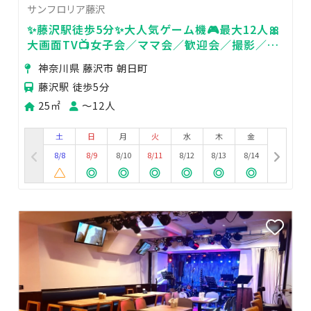
サンフロリア藤沢
✨藤沢駅徒歩5分✨大人気ゲーム機🎮最大12人🎀
大画面TV📺女子会／ママ会／歓迎会／撮影／推
し活／デート／会議
神奈川県 藤沢市 朝日町
藤沢駅 徒歩5分
25㎡
〜12人
土
日
月
火
水
木
金
8/8
8/9
8/10
8/11
8/12
8/13
8/14