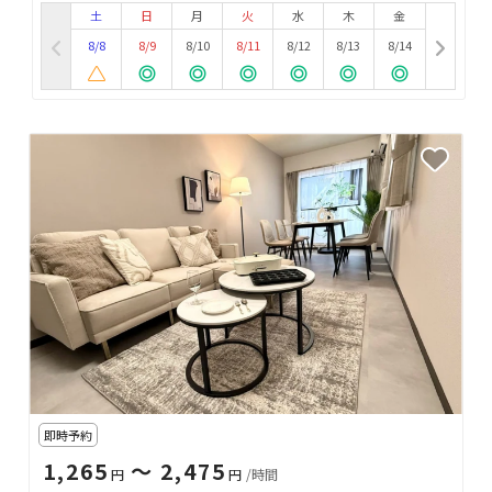
土
日
月
火
水
木
金
8/8
8/9
8/10
8/11
8/12
8/13
8/14
即時予約
1,265
〜 2,475
円
円
/時間