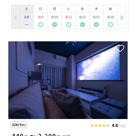
土
日
月
火
水
木
金
8/8
8/9
8/10
8/11
8/12
8/13
8/14
即時予約
★★★★★
★★★★★
4.6
(11)
440
〜 2,200