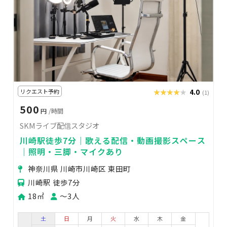
リクエスト予約
★★★★★
★★★★★
4.0
(1)
500
円
/時間
SKMライブ配信スタジオ
川崎駅徒歩7分｜歌える配信・動画撮影スペース
｜照明・三脚・マイクあり
神奈川県 川崎市川崎区 東田町
川崎駅 徒歩7分
18㎡
〜3人
土
日
月
火
水
木
金