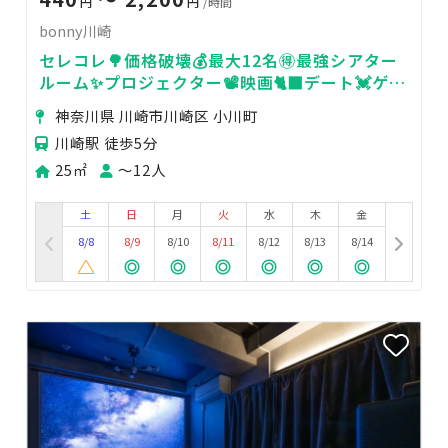
円
円
/時間
bonny川崎
セレコレ🌳価格破壊💰最大12名🉐最強シアター
ルーム✨プロジェクター📽️映画🐈‍⬛デート💓ゲー
ム🎮女子会💗推し活🌟24H🏪bonny川崎
神奈川県 川崎市川崎区 小川町
川崎駅 徒歩5分
25㎡
〜12人
土
日
月
火
水
木
金
8/8
8/9
8/10
8/11
8/12
8/13
8/14