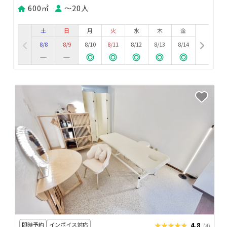
600㎡
〜20人
土
日
月
火
水
木
金
8/8
8/9
8/10
8/11
8/12
8/13
8/14
即時予約
インボイス対応
★★★★★
★★★★★
4.8
(4)