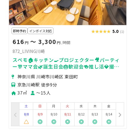
即時予約
インボイス対応
★★★★★
★★★★★
5.0
(1)
616
〜 3,300
円
円
/時間
872_LIVING川崎
スペモ🏠キッチン🍳プロジェクター🎥パーティ
ー🎊ママ会🌿誕生日会🎂歓迎会🍻推し活💎撮影
📸872_LIVING川崎
神奈川県 川崎市川崎区 東田町
京急川崎駅 徒歩9分
37㎡
〜15人
土
日
月
火
水
木
金
8/8
8/9
8/10
8/11
8/12
8/13
8/14