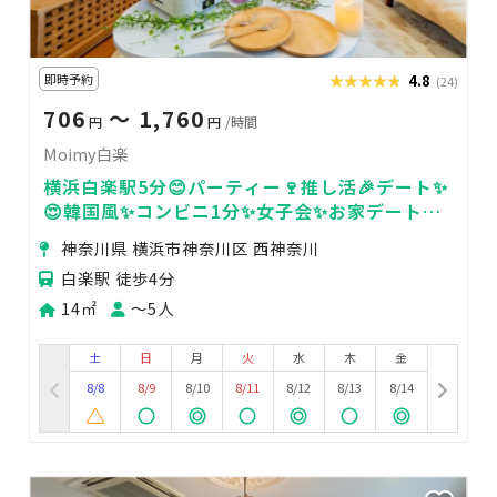
即時予約
★★★★★
★★★★★
4.8
(24)
706
〜 1,760
円
円
/時間
Moimy白楽
横浜白楽駅5分😊パーティー🍷推し活🎉デート✨
😍韓国風✨コンビニ1分✨女子会✨お家デート✨
誕生日会✨映画鑑賞✨防犯カメラなしで安心
神奈川県 横浜市神奈川区 西神奈川
白楽駅 徒歩4分
14㎡
〜5人
土
日
月
火
水
木
金
8/8
8/9
8/10
8/11
8/12
8/13
8/14