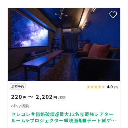
即時予約
★★★★★
★★★★★
4.0
(9)
220
〜 2,202
円
円
/時間
olivy横浜
セレコレ🌳価格破壊💰最大12名🉐最強シアター
ルーム✨プロジェクター📽️映画🐈‍⬛デート💓ゲー
ム🎮女子会💗推し活🌟24H🏪olivy横浜