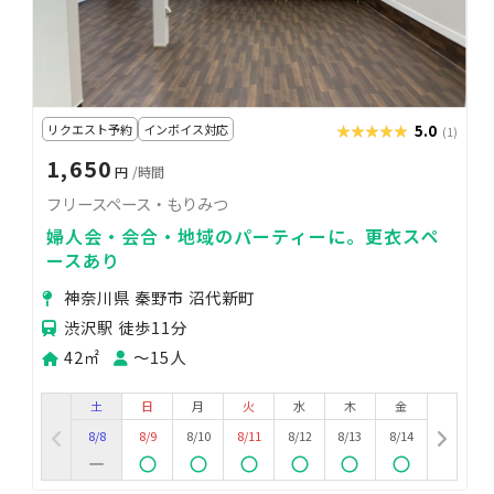
リクエスト予約
インボイス対応
★★★★★
★★★★★
5.0
(1)
1,650
円
/時間
フリースペース・もりみつ
婦人会・会合・地域のパーティーに。更衣スペ
ースあり
神奈川県 秦野市 沼代新町
渋沢駅 徒歩11分
42㎡
〜15人
土
日
月
火
水
木
金
8/8
8/9
8/10
8/11
8/12
8/13
8/14