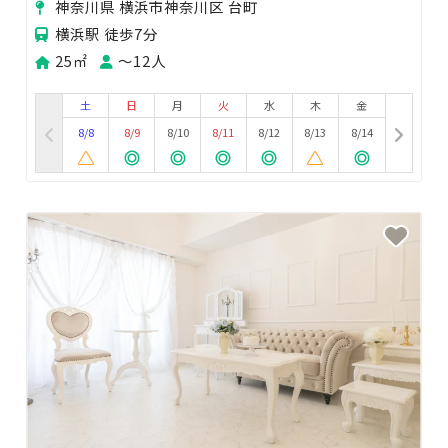
神奈川県 横浜市神奈川区 台町
横浜駅 徒歩7分
25㎡
〜12人
土
日
月
火
水
木
金
8/8
8/9
8/10
8/11
8/12
8/13
8/14