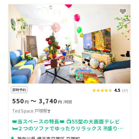
即時予約
★★★★★
★★★★★
4.5
(37)
550
〜 3,740
円
円
/時間
Ted Space 戸塚駅❣️
👑当スペースの特長👑 📺55型の大画面テレビ
🛏️２つのソファでゆったりリラックス 🃏盛り上
がり間違いなし！豊富なボードゲーム
神奈川県 横浜市戸塚区 戸塚町