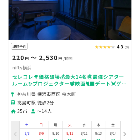
即時予約
★★★★★
★★★★★
4.3
(9)
220
〜 2,530
円
円
/時間
nifty横浜
セレコレ🌳価格破壊💰最大14名🉐最強シアター
ルーム✨プロジェクター📽️映画🐈‍⬛デート💓ゲー
ム🎮女子会💗推し活🌟24H🏪nifty横浜
神奈川県 横浜市西区 桜木町
高島町駅 徒歩2分
35㎡
〜14人
土
日
月
火
水
木
金
8/8
8/9
8/10
8/11
8/12
8/13
8/14