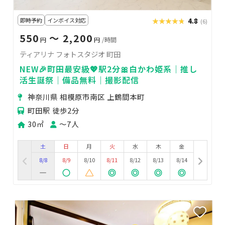
即時予約
インボイス対応
★★★★★
★★★★★
4.8
(6)
550
〜 2,200
円
円
/時間
ティアリナ フォトスタジオ 町田
NEW🎉町田最安級💖駅2分🎀白かわ姫系｜推し
活生誕祭｜備品無料｜撮影配信
神奈川県 相模原市南区 上鶴間本町
町田駅 徒歩2分
30㎡
〜7人
土
日
月
火
水
木
金
8/8
8/9
8/10
8/11
8/12
8/13
8/14