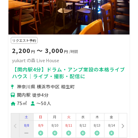
リクエスト予約
2,200
〜 3,000
円
円
/時間
yukart の森 Live House
【関内駅4分】ドラム・アンプ常設の本格ライブ
ハウス｜ライブ・撮影・配信に
神奈川県 横浜市中区 相生町
関内駅 徒歩4分
75㎡
〜50人
土
日
月
火
水
木
金
8/8
8/9
8/10
8/11
8/12
8/13
8/14