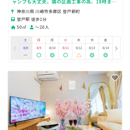
ャンプも大丈夫。隣の区画工事の為、18時まで
は特別価格実施中🙆
神奈川県 川崎市多摩区 登戸新町
登戸駅 徒歩1分
50㎡
〜20人
土
日
月
火
水
木
金
8/8
8/9
8/10
8/11
8/12
8/13
8/14