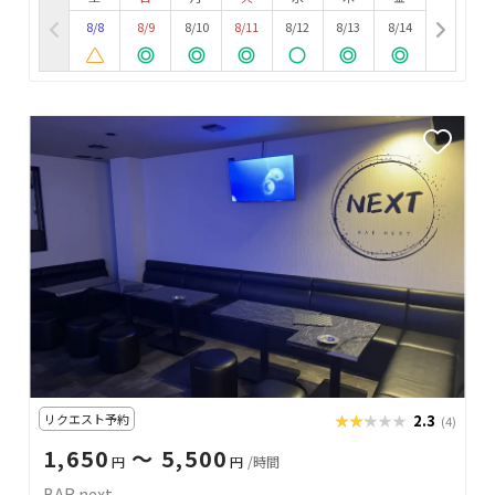
8/8
8/9
8/10
8/11
8/12
8/13
8/14
リクエスト予約
★★★★★
★★★★★
2.3
(4)
1,650
〜 5,500
円
円
/時間
BAR next