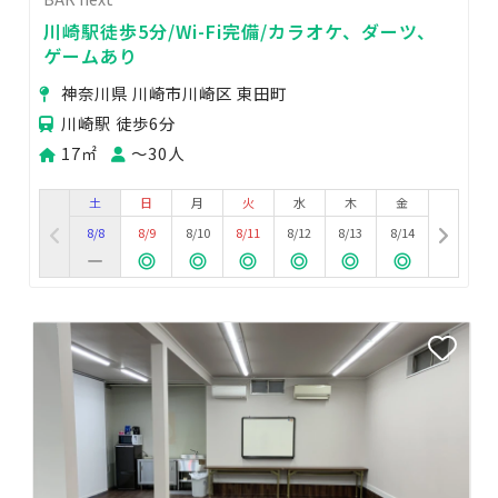
川崎駅徒歩5分/Wi-Fi完備/カラオケ、ダーツ、
ゲームあり
神奈川県 川崎市川崎区 東田町
川崎駅 徒歩6分
17㎡
〜30人
土
日
月
火
水
木
金
8/8
8/9
8/10
8/11
8/12
8/13
8/14