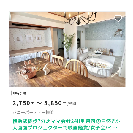
即時予約
2,750
〜 3,850
円
円
/時間
バニーパーティー横浜
横浜駅徒歩7分🎉ママ会👭24H利用可🕐自然光✨
大画面プロジェクターで映画鑑賞/女子会/イベ