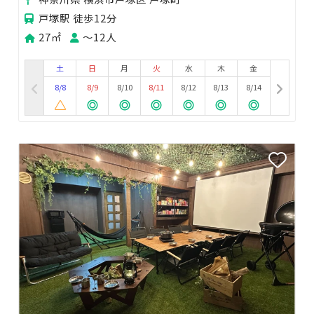
戸塚駅 徒歩12分
27㎡
〜12人
土
日
月
火
水
木
金
8/8
8/9
8/10
8/11
8/12
8/13
8/14