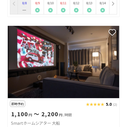
8/8
8/9
8/10
8/11
8/12
8/13
8/14
即時予約
★★★★★
★★★★★
5.0
(2)
1,100
〜 2,200
円
円
/時間
Smartホームシアター 大船