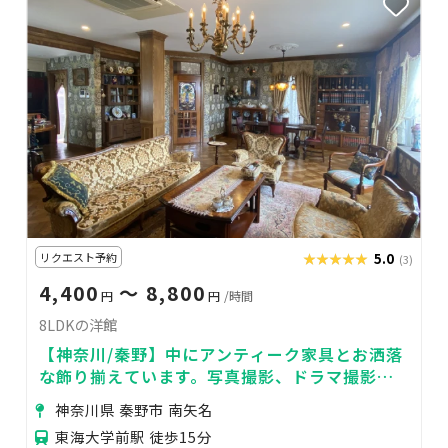
リクエスト予約
★★★★★
★★★★★
5.0
(3)
4,400
〜 8,800
円
円
/時間
8LDKの洋館
【神奈川/秦野】中にアンティーク家具とお洒落
な飾り揃えています。写真撮影、ドラマ撮影に
最適
神奈川県 秦野市 南矢名
東海大学前駅 徒歩15分