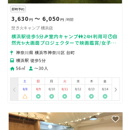
即時予約
3,630
〜 6,050
円
円
/時間
焚き火キャンプ 横浜店
横浜駅徒歩5分🎉室内キャンプ👭24H利用可🕐自
然光✨大画面プロジェクターで映画鑑賞/女子会/
イベント/デート/打ち上げ
神奈川県 横浜市神奈川区 台町
横浜駅 徒歩5分
56㎡
〜30人
土
日
月
火
水
木
金
8/8
8/9
8/10
8/11
8/12
8/13
8/14