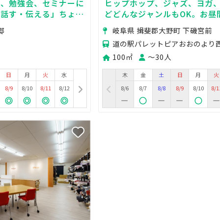
せ、勉強会、セミナーに
ヒップホップ、ジャズ、ヨガ
・話す・伝える」ちょう
どどんなジャンルもOK。お昼
スやヨガなどレッスンを開講
郷
岐阜県 揖斐郡大野町 下磯宮前
是非！
100㎡
〜30人
日
月
火
水
木
金
土
日
月
火
8/9
8/10
8/11
8/12
8/6
8/7
8/8
8/9
8/10
8/1