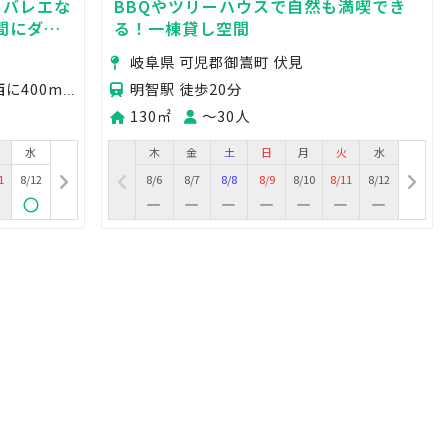
、バレエな
BBQやツリーハウスで自然も満喫でき
間にダン
る！一棟貸し空間
したい方に
岐阜県 可児郡御嵩町 伏見
明智駅 徒歩20分
道の駅パレットピアおおのより西に400m。 大野神戸IC下車すぐ。
130㎡
〜30人
水
木
金
土
日
月
火
水
1
8/12
8/6
8/7
8/8
8/9
8/10
8/11
8/12