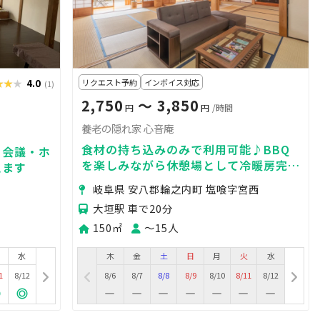
★★★
★★★
4.0
リクエスト予約
インボイス対応
(1)
2,750
〜 3,850
円
円
/時間
養老の隠れ家 心音庵
食材の持ち込みのみで利用可能♪BBQ
・会議・ホ
を楽しみながら休憩場として冷暖房完備
えます
の古民家を自宅のような感覚でお楽しみ
岐阜県 安八郡輪之内町 塩喰字宮西
いただけます。
大垣駅 車で20分
150㎡
〜15人
水
木
金
土
日
月
火
水
1
8/12
8/6
8/7
8/8
8/9
8/10
8/11
8/12