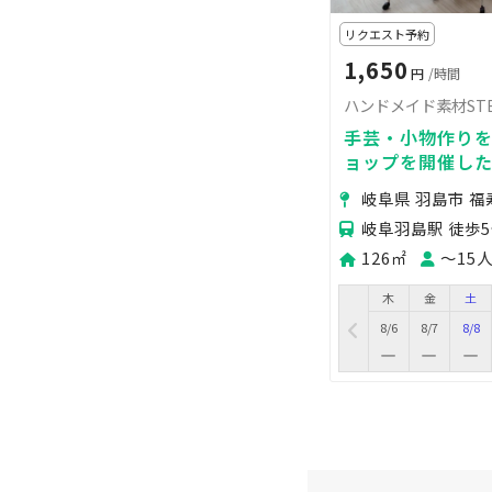
リクエスト予約
1,650
円
/時間
ハンドメイド素材STE
手芸・小物作り
ョップを開催し
岐阜県 羽島市 
岐阜羽島駅 徒歩
126㎡
〜15
木
金
土
8/6
8/7
8/8