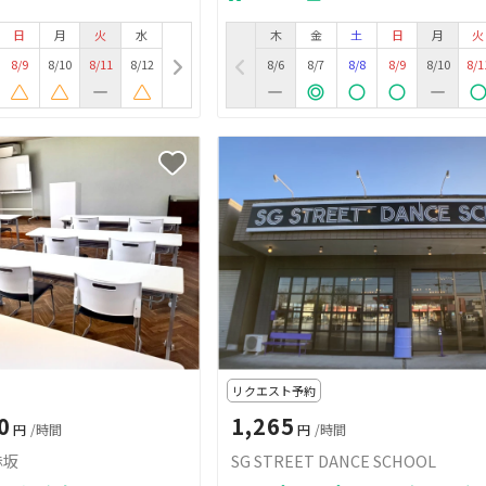
日
月
火
水
木
金
土
日
月
火
8/9
8/10
8/11
8/12
8/6
8/7
8/8
8/9
8/10
8/1
リクエスト予約
0
1,265
円
/時間
円
/時間
赤坂
SG STREET DANCE SCHOOL