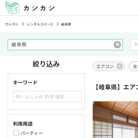
カシカシ
レンタルスペース
岐阜県
絞り込み
エアコン
全
キーワード
【岐阜県】エア
利用用途
パーティー