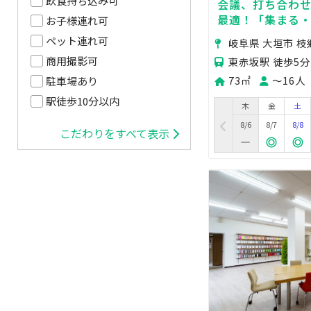
飲食持ち込み可
会議、打ち合わ
最適！「集まる
お子様連れ可
どいい空間
ペット連れ可
岐阜県 大垣市 枝
商用撮影可
東赤坂駅 徒歩5分
73㎡
〜16人
駐車場あり
駅徒歩10分以内
木
金
土
8/6
8/7
8/8
こだわりをすべて表示