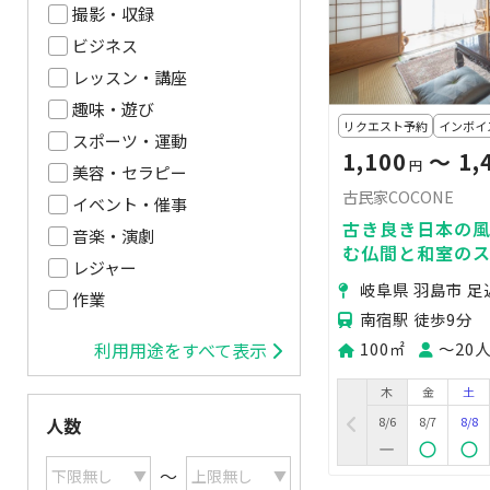
撮影・収録
ビジネス
レッスン・講座
趣味・遊び
リクエスト予約
インボイ
スポーツ・運動
1,100
〜 1,
円
美容・セラピー
古民家COCONE
イベント・催事
古き良き日本の
音楽・演劇
む仏間と和室の
レジャー
デル撮影やTVロ
岐阜県 羽島市 
ィーイベントな
作業
南宿駅 徒歩9分
100㎡
〜20
利用用途をすべて表示
木
金
土
8/6
8/7
8/8
人数
〜