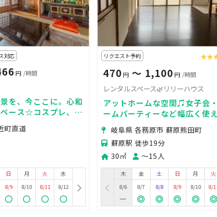
ス対応
リクエスト予約
★★
★★
466
470
〜 1,100
円
/時間
円
円
/時間
レンタルスペース🌿リリーハウス
風景を、今ここに。心和
アットホームな空間♫女子会
スペース☆コスプレ、モ
ームパーティーなど幅広く使
ケ撮影、様々なパーテ
足近町直道
岐阜県 各務原市 蘇原熊田町
どに♪
蘇原駅 徒歩19分
人
30㎡
〜15人
日
月
火
水
木
金
土
日
月
火
8/9
8/10
8/11
8/12
8/6
8/7
8/8
8/9
8/10
8/1