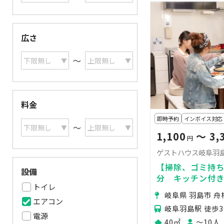
広さ
〜
料金
即時予約
インボイス対応
〜
1,100
〜 3,
円
ゲストハウス岐阜羽
【掃除、ゴミ持ち
設備
分 キッチン付き
トイレ
アタールーム
岐阜県 羽島市 
エアコン
岐阜羽島駅 徒歩
電源
40㎡
〜10人