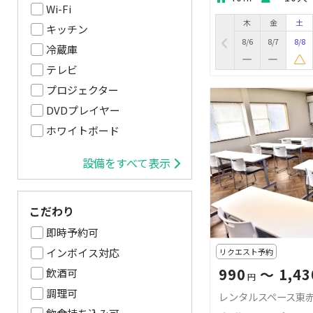
Wi-Fi
木
金
土
キッチン
8/6
8/7
8/8
冷蔵庫
テレビ
プロジェクター
DVDプレイヤー
ホワイトボード
設備をすべて表示
こだわり
即時予約可
インボイス対応
リクエスト予約
990
〜 1,43
飲酒可
円
調理可
レンタルスペース東