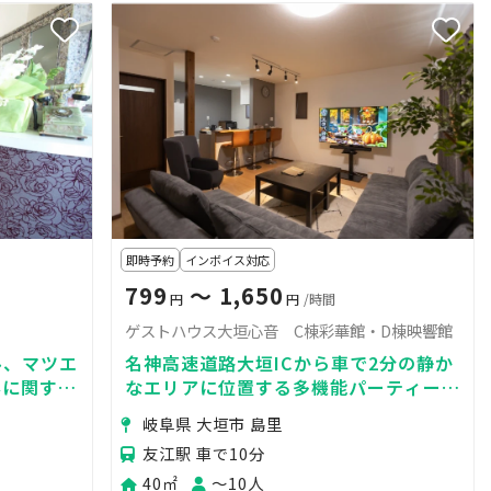
即時予約
インボイス対応
799
〜 1,650
円
円
/時間
ゲストハウス大垣心音 C棟彩華館・D棟映響館
ル、マツエ
名神高速道路大垣ICから車で2分の静か
容に関する
なエリアに位置する多機能パーティール
す。名鉄田
ーム！特別な時間を過ごすのにぴった
岐阜県 大垣市 島里
り。
友江駅 車で10分
40㎡
〜10人