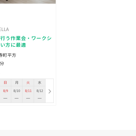
LLA
を行う作業会・ワークシ
たい方に最適
福寿町平方
5分
人
日
月
火
水
8/9
8/10
8/11
8/12