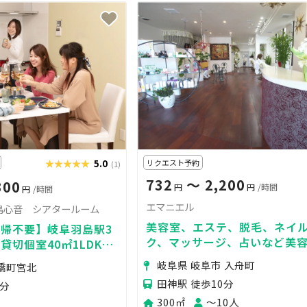
★★★★★
★★★★★
5.0
リクエスト予約
(1)
732
〜 2,200
300
円
円
/時間
円
/時間
エマニエル
島心音 シアタールーム
美容室、エステ、脱毛、ネイ
帰不要】岐阜羽島駅3
ク、マッサージ、占いなど美
貸切個室40㎡1LDKシ
サービスを行えるスペースで
岐阜県 岐阜市 入舟町
舟橋町宮北
神駅徒歩約10分
田神駅 徒歩10分
3分
300㎡
〜10人