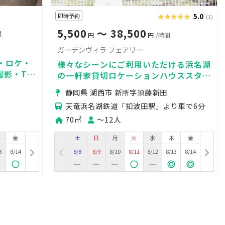
即時予約
★★★★★
★★★★★
5.0
(1)
5,500
〜 38,500
間
円
円
/時間
ガーデンヴィラ フェアリー
・ロケ・
様々なシーンにご利用いただける浜名湖
撮影・TV
の一軒家貸切ロケーションハウススタジ
・PV撮影
オです。 ガーデン、日本庭園、テラ
静岡県 湖西市 新所字須藤新田
ス、リビング、和室など設備も充実。
天竜浜名湖鉄道「知波田駅」より車で6分
70㎡
〜12人
金
土
日
月
火
水
木
金
3
8/14
8/8
8/9
8/10
8/11
8/12
8/13
8/14