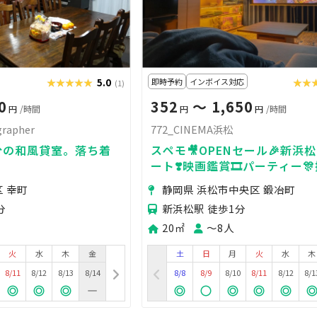
★★★★★
★★★★★
5.0
即時予約
インボイス対応
★★
★★
(1)
0
352
〜 1,650
円
/時間
円
円
/時間
grapher
772_CINEMA浜松
分の和風貸室。落ち着
スペモ🎥OPENセール🎉新浜松1分
。
ート❣️映画鑑賞🎞️パーティー🎊
772_CINEMA浜松
 幸町
静岡県 浜松市中央区 鍛冶町
分
新浜松駅 徒歩1分
20㎡
〜8人
火
水
木
金
土
日
月
火
水
木
8/11
8/12
8/13
8/14
8/8
8/9
8/10
8/11
8/12
8/1