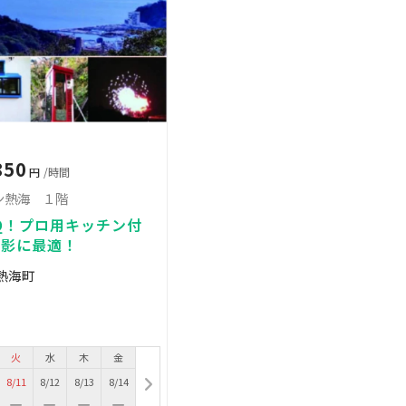
850
円
/時間
ン熱海 １階
Q！プロ用キッチン付
撮影に最適！
熱海町
火
水
木
金
8/11
8/12
8/13
8/14