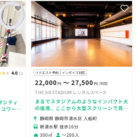
★★★
★★★
4.0
リクエスト予約
インボイス対応
(1)
22,000
〜 27,500
円
円
/時間
THE SIX STADIUM レンタルスペース
まるでスタジアムのようなインパクト大
ザシティ
の座席。ここから大型スクリーンで見る
・コワーキ
試合は忘れられないひと時になるでしょ
無料！
静岡県 静岡市清水区 入船町
う。
新清水駅 徒歩16分
300㎡
〜200人