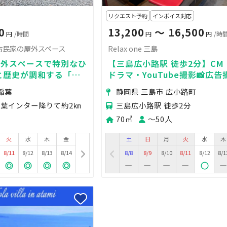
リクエスト予約
インボイス対応
0
13,200
〜 16,500
円
/時間
円
円
/時
古民家の屋外スペース
Relax one 三島
屋外スペースで特別なひ
【三島広小路駅 徒歩2分】CM
と歴史が調和する「古
ドラマ・YouTube撮影📸広告
ース」へ！心地よい風と
収録🎥商品撮影・物撮り🌟MV
稲葉
静岡県 三島市 広小路町
な場所です。
🍃
葉インター降りて約2㎞
三島広小路駅 徒歩2分
70㎡
〜50人
火
水
木
金
土
日
月
火
水
木
8/11
8/12
8/13
8/14
8/8
8/9
8/10
8/11
8/12
8/1