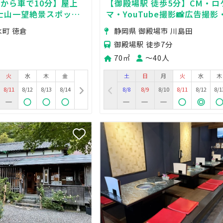
から車で10分】屋上
【御殿場駅 徒歩5分】CM・ロ
士山一望絶景スポット/
マ・YouTube撮影📸広告撮影
用利用可
🎥商品撮影・物撮り🌟MV・PV
水町 徳倉
静岡県 御殿場市 川島田
御殿場駅 徒歩7分
70㎡
〜40人
火
水
木
金
土
日
月
火
水
木
8/11
8/12
8/13
8/14
8/8
8/9
8/10
8/11
8/12
8/1