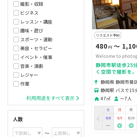
撮影・収録
ビジネス
レッスン・講座
趣味・遊び
リクエスト予約
スポーツ・運動
480
〜 1,10
円
美容・セラピー
Welcome to photo
イベント・催事
静岡市駅徒歩25
音楽・演劇
く空間で撮影を
レジャー
静岡県 静岡市葵区
作業
静岡駅 バスで15
利用用途をすべて表示
47㎡
〜7人
土
日
月
8/8
8/9
8/10
人数
〜