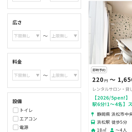
広さ
〜
料金
即時予約
〜
220
〜 1,65
円
レンタルサロン・貸し会
【2026/5pen
設備
駅6分!1～4名
トイレ
ロン・貸し会議
静岡県 浜松市中
エアコン
浜松駅 徒歩5分
電源
18㎡
〜4人