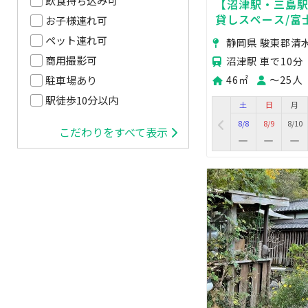
飲食持ち込み可
【沼津駅・三島駅
貸しスペース/富
お子様連れ可
撮影・BBQ・商
ペット連れ可
静岡県 駿東郡清
商用撮影可
沼津駅 車で10分
46㎡
〜25人
駐車場あり
駅徒歩10分以内
土
日
月
8/8
8/9
8/10
こだわりをすべて表示