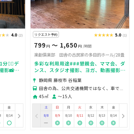
★★★
★★★
4.0
リクエスト予約
★★★★★
★★★★★
5.0
(2)
(1)
799
〜 1,650
円
円
/時間
楽創俱楽部 田舎の古民家の多目的ホール/28畳
🚶‍♀️デ
多彩な利用用途###懇親会、ママ会、ダ
撮影📸
ンス、スタジオ撮影、ヨガ、動画撮影、
コスプレなど、幅広い用途でご利用いた
静岡県 藤枝市 谷稲葉
だけます。
田舎の為、公共交通機関ではなく、車でのアクセスが最適です。 藤枝バイパス・谷稲葉インター付近です。
45㎡
〜15人
金
土
日
月
火
水
木
金
3
8/14
8/8
8/9
8/10
8/11
8/12
8/13
8/14