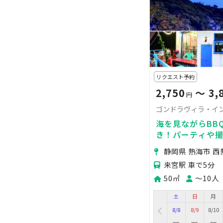
リクエスト予約
2,750
〜 3,
円
ゴンドラヴィラ・イ
海を見ながらBB
き！パーティや
静岡県 熱海市 西
来宮駅 車で5分
50㎡
〜10人
土
日
月
8/8
8/9
8/10