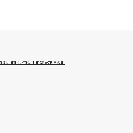
市
湖西市
伊豆市
菊川市
駿東郡清水町