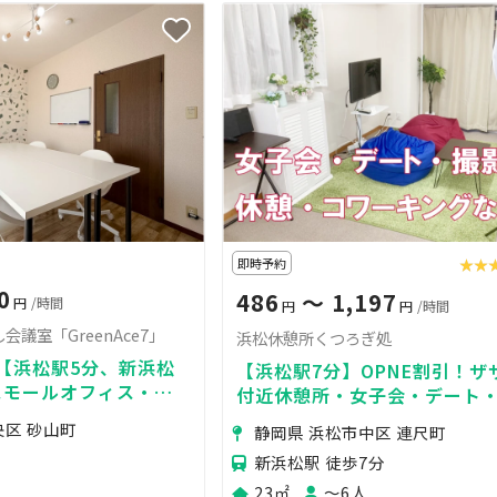
即時予約
★★
★★
0
486
〜 1,197
円
/時間
円
円
/時間
議室「GreenAce7」
浜松休憩所くつろぎ処
!】【浜松駅5分、新浜松
【浜松駅7分】OPNE割引！ザ
】スモールオフィス・サ
付近休憩所・女子会・デート
室に最適なスペース！！
ング・撮影／FIRETV・Wi-Fi
央区 砂山町
静岡県 浜松市中区 連尺町
新浜松駅 徒歩7分
23㎡
〜6人