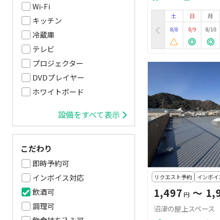
Wi-Fi
土
日
月
キッチン
8/8
8/9
8/10
冷蔵庫
テレビ
プロジェクター
DVDプレイヤー
ホワイトボード
設備をすべて表示
こだわり
即時予約可
インボイス対応
リクエスト予約
インボイ
1,497
〜 1,
飲酒可
円
調理可
沼津の屋上スペース