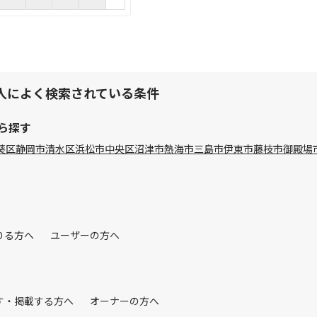
人によく検索されている条件
ら探す
葵区
静岡市清水区
浜松市中央区
沼津市
熱海市
三島市
伊東市
藤枝市
御殿場
りる方へ
ユーザーの方へ
す・掲載する方へ
オーナーの方へ