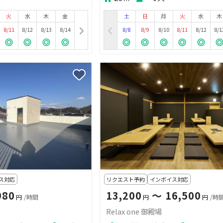
火
水
木
金
土
日
月
火
水
木
8/11
8/12
8/13
8/14
8/8
8/9
8/10
8/11
8/12
8/1
ス対応
リクエスト予約
インボイス対応
980
13,200
〜 16,500
円
/時間
円
円
/時
Relax one 御殿場