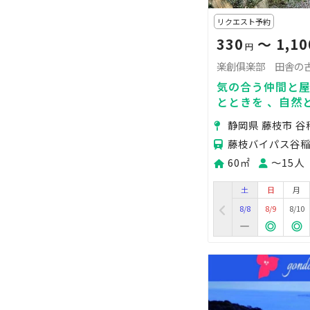
リクエスト予約
330
〜 1,10
円
楽創俱楽部 田舎の
気の合う仲間と
とときを 、自然
民家の屋外スペ
静岡県 藤枝市 谷
緑に包まれた特別
藤枝バイパス谷稲
60㎡
〜15人
土
日
月
8/8
8/9
8/10