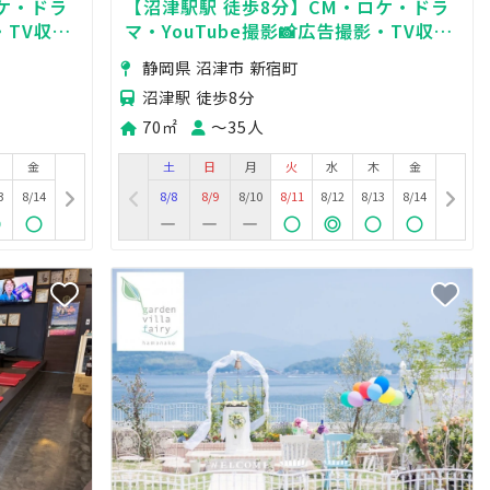
ケ・ドラ
【沼津駅駅 徒歩8分】CM・ロケ・ドラ
・TV収録
マ・YouTube撮影📸広告撮影・TV収録
撮影🍃
🎥商品撮影・物撮り🌟MV・PV撮影🍃
静岡県 沼津市 新宿町
沼津駅 徒歩8分
70㎡
〜35人
金
土
日
月
火
水
木
金
3
8/14
8/8
8/9
8/10
8/11
8/12
8/13
8/14