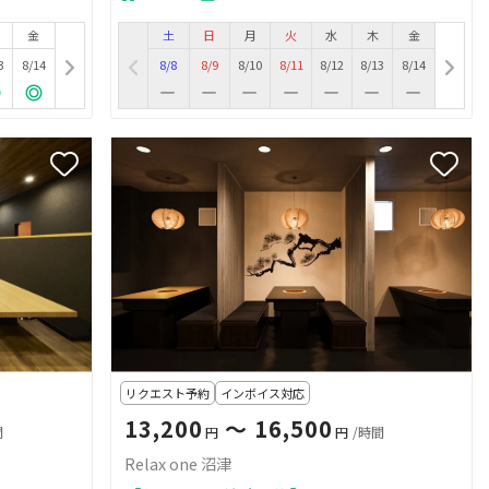
金
土
日
月
火
水
木
金
3
8/14
8/8
8/9
8/10
8/11
8/12
8/13
8/14
リクエスト予約
インボイス対応
13,200
〜 16,500
間
円
円
/時間
Relax one 沼津