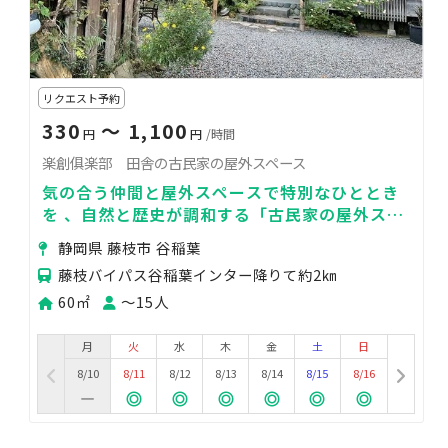
リクエスト予約
330
〜 1,100
円
円
/時間
楽創俱楽部 田舎の古民家の屋外スペース
気の合う仲間と屋外スペースで特別なひととき
を 、自然と歴史が調和する「古民家の屋外スペ
ース」へ！心地よい風と緑に包まれた特別な場
静岡県 藤枝市 谷稲葉
所です。
藤枝バイパス谷稲葉インター降りて約2㎞
60㎡
〜15人
月
火
水
木
金
土
日
8/10
8/11
8/12
8/13
8/14
8/15
8/16