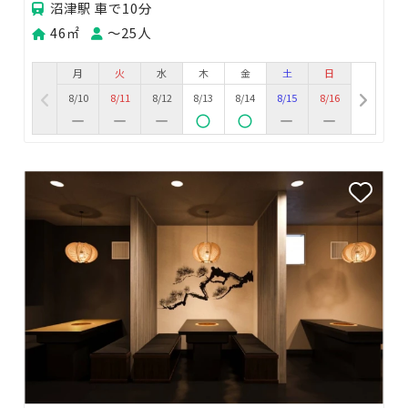
沼津駅 車で10分
46㎡
〜25人
月
火
水
木
金
土
日
8/10
8/11
8/12
8/13
8/14
8/15
8/16