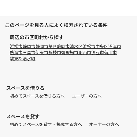
このページを見る人によく検索されている条件
周辺の市区町村から探す
浜松市
静岡市
静岡市葵区
静岡市清水区
浜松市中央区
沼津市
熱海市
三島市
伊東市
藤枝市
御殿場市
湖西市
伊豆市
菊川市
駿東郡清水町
スペースを借りる
初めてスペースを借りる方へ
ユーザーの方へ
スペースを貸す
初めてスペースを貸す・掲載する方へ
オーナーの方へ