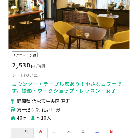
リクエスト予約
2,530
円
/時間
レトロカフェ
カウンター・テーブル席あり！小さなカフェで
す。撮影・ワークショップ・レッスン・女子会
などにおすすめ！徒歩1分にコインパーキングあ
静岡県 浜松市中央区 高町
り。
第一通り駅 徒歩19分
40㎡
〜10人
月
火
水
木
金
土
日