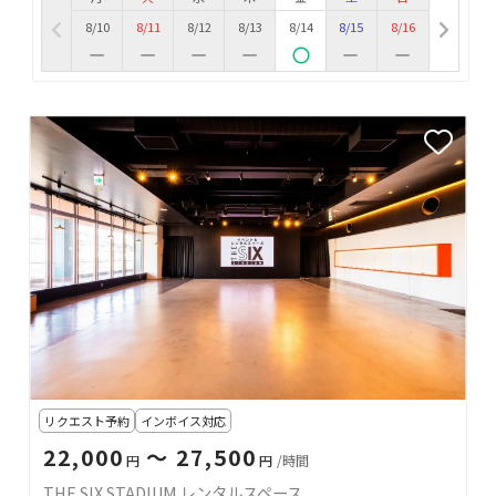
8/10
8/11
8/12
8/13
8/14
8/15
8/16
リクエスト予約
インボイス対応
22,000
〜 27,500
円
円
/時間
THE SIX STADIUM レンタルスペース