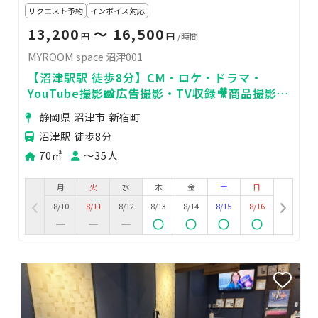
リクエスト予約
インボイス対応
13,200
〜 16,500
円
円
/時間
MYROOM space 沼津001
【沼津駅駅 徒歩8分】CM・ロケ・ドラマ・
YouTube撮影📸広告撮影・TV収録🎥商品撮影・
物撮り🌟MV・PV撮影🍃
静岡県 沼津市 新宿町
沼津駅 徒歩8分
70㎡
〜35人
月
火
水
木
金
土
日
8/10
8/11
8/12
8/13
8/14
8/15
8/16