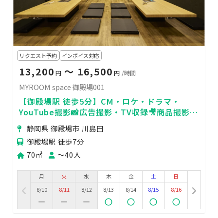
リクエスト予約
インボイス対応
13,200
〜 16,500
円
円
/時間
MYROOM space 御殿場001
【御殿場駅 徒歩5分】CM・ロケ・ドラマ・
YouTube撮影📸広告撮影・TV収録🎥商品撮影・
物撮り🌟MV・PV撮影🍃
静岡県 御殿場市 川島田
御殿場駅 徒歩7分
70㎡
〜40人
月
火
水
木
金
土
日
8/10
8/11
8/12
8/13
8/14
8/15
8/16