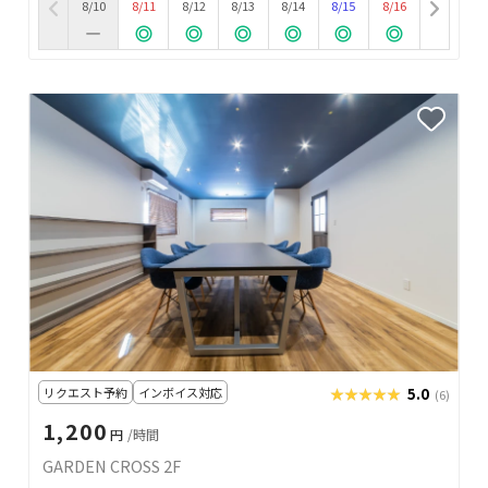
8/10
8/11
8/12
8/13
8/14
8/15
8/16
リクエスト予約
インボイス対応
★★★★★
★★★★★
5.0
(6)
1,200
円
/時間
GARDEN CROSS 2F