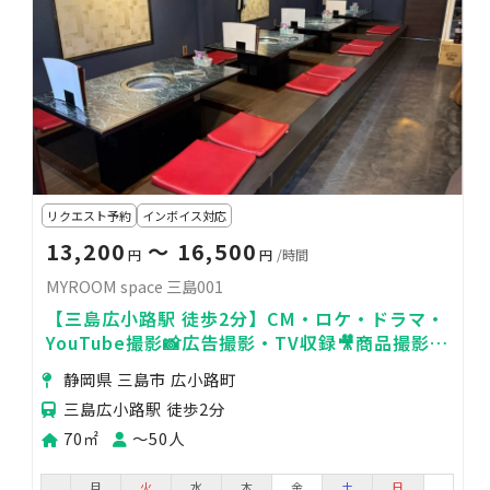
リクエスト予約
インボイス対応
13,200
〜 16,500
円
円
/時間
MYROOM space 三島001
【三島広小路駅 徒歩2分】CM・ロケ・ドラマ・
YouTube撮影📸広告撮影・TV収録🎥商品撮影・
物撮り🌟MV・PV撮影🍃
静岡県 三島市 広小路町
三島広小路駅 徒歩2分
70㎡
〜50人
月
火
水
木
金
土
日