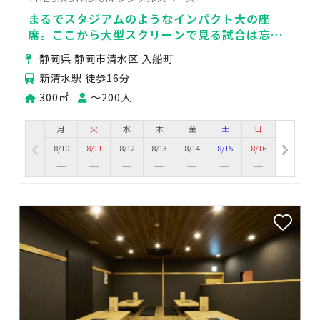
まるでスタジアムのようなインパクト大の座
席。ここから大型スクリーンで見る試合は忘れ
られないひと時になるでしょう。
静岡県 静岡市清水区 入船町
新清水駅 徒歩16分
300㎡
〜200人
月
火
水
木
金
土
日
8/10
8/11
8/12
8/13
8/14
8/15
8/16