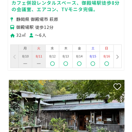
カフェ併設レンタルスペース、御殿場駅徒歩8分
の会議室、エアコン、TVモニタ完備。
静岡県 御殿場市 萩原
御殿場駅 徒歩12分
32㎡
〜6人
月
火
水
木
金
土
日
8/10
8/11
8/12
8/13
8/14
8/15
8/16