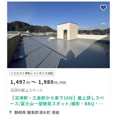
リクエスト予約
インボイス対応
1,497
〜 1,980
円
円
/時間
沼津の屋上スペース
【沼津駅・三島駅から車で10分】屋上貸しスペ
ース/富士山一望絶景スポット/撮影・BBQ・商
用利用可
静岡県 駿東郡清水町 徳倉