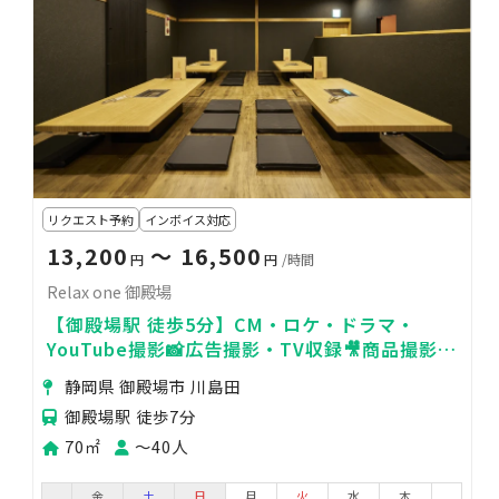
リクエスト予約
インボイス対応
13,200
〜 16,500
円
円
/時間
Relax one 御殿場
【御殿場駅 徒歩5分】CM・ロケ・ドラマ・
YouTube撮影📸広告撮影・TV収録🎥商品撮影・
物撮り🌟MV・PV撮影🍃
静岡県 御殿場市 川島田
御殿場駅 徒歩7分
70㎡
〜40人
金
土
日
月
火
水
木