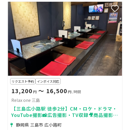
リクエスト予約
インボイス対応
13,200
〜 16,500
円
円
/時間
Relax one 三島
【三島広小路駅 徒歩2分】CM・ロケ・ドラマ・
YouTube撮影📸広告撮影・TV収録🎥商品撮影・
物撮り🌟MV・PV撮影🍃
静岡県 三島市 広小路町