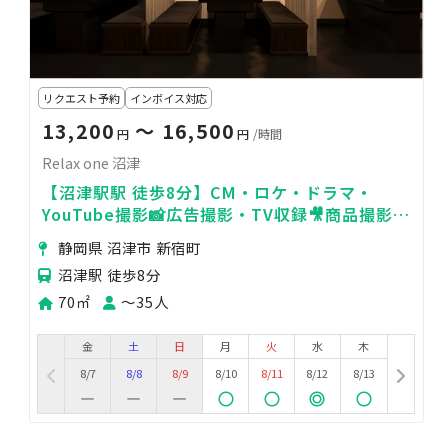
リクエスト予約
インボイス対応
13,200
〜 16,500
円
円
/時間
Relax one 沼津
【沼津駅駅 徒歩8分】CM・ロケ・ドラマ・
YouTube撮影📸広告撮影・TV収録🎥商品撮影・
物撮り🌟MV・PV撮影🍃
静岡県 沼津市 新宿町
沼津駅 徒歩8分
70㎡
〜35人
金
土
日
月
火
水
木
8/7
8/8
8/9
8/10
8/11
8/12
8/13