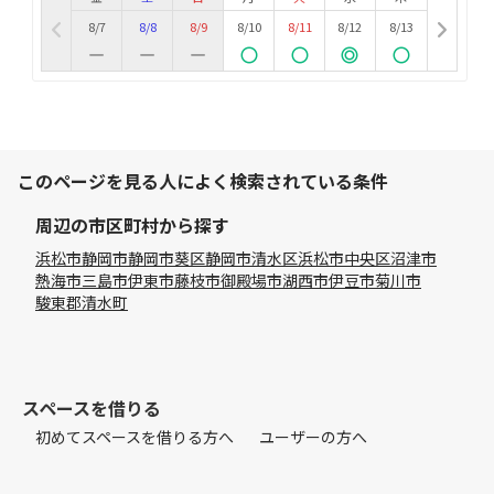
8/7
8/8
8/9
8/10
8/11
8/12
8/13
このページを見る人によく検索されている条件
周辺の市区町村から探す
浜松市
静岡市
静岡市葵区
静岡市清水区
浜松市中央区
沼津市
熱海市
三島市
伊東市
藤枝市
御殿場市
湖西市
伊豆市
菊川市
駿東郡清水町
スペースを借りる
初めてスペースを借りる方へ
ユーザーの方へ