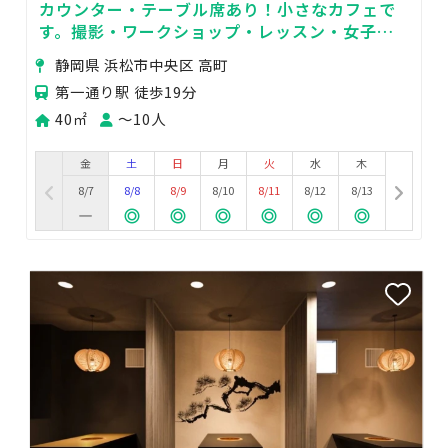
カウンター・テーブル席あり！小さなカフェで
す。撮影・ワークショップ・レッスン・女子会
などにおすすめ！徒歩1分にコインパーキングあ
静岡県 浜松市中央区 高町
り。
第一通り駅 徒歩19分
40㎡
〜10人
金
土
日
月
火
水
木
8/7
8/8
8/9
8/10
8/11
8/12
8/13