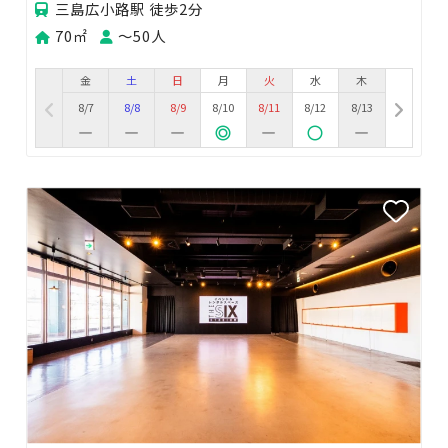
三島広小路駅 徒歩2分
70㎡
〜50人
金
土
日
月
火
水
木
8/7
8/8
8/9
8/10
8/11
8/12
8/13