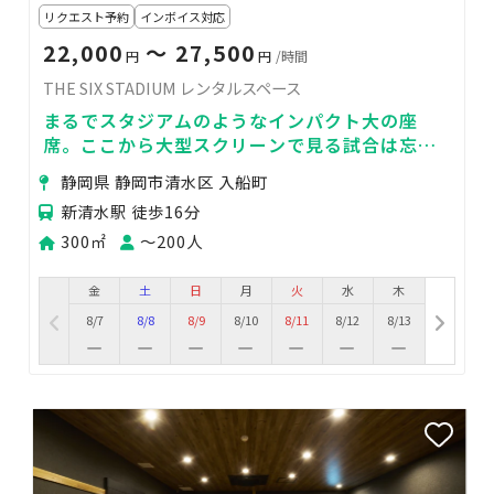
リクエスト予約
インボイス対応
22,000
〜 27,500
円
円
/時間
THE SIX STADIUM レンタルスペース
まるでスタジアムのようなインパクト大の座
席。ここから大型スクリーンで見る試合は忘れ
られないひと時になるでしょう。
静岡県 静岡市清水区 入船町
新清水駅 徒歩16分
300㎡
〜200人
金
土
日
月
火
水
木
8/7
8/8
8/9
8/10
8/11
8/12
8/13