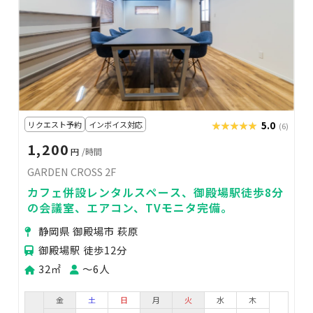
リクエスト予約
インボイス対応
★★★★★
★★★★★
5.0
(6)
1,200
円
/時間
GARDEN CROSS 2F
カフェ併設レンタルスペース、御殿場駅徒歩8分
の会議室、エアコン、TVモニタ完備。
静岡県 御殿場市 萩原
御殿場駅 徒歩12分
32㎡
〜6人
金
土
日
月
火
水
木