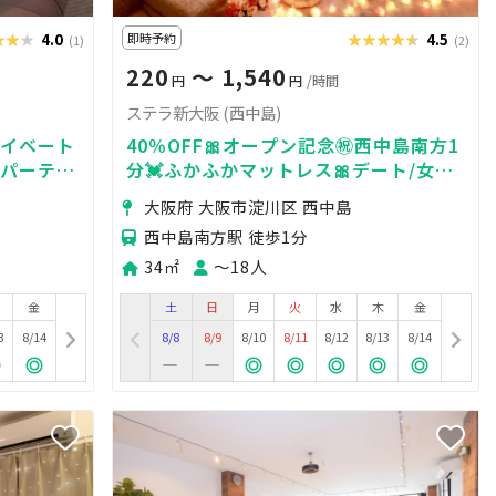
★★★
★★★
4.0
即時予約
★★★★★
★★★★★
4.5
(1)
(2)
220
〜 1,540
円
円
/時間
ステラ新大阪 (西中島)
ライベート
40％OFF🎀オープン記念㊗️西中島南方1
・パーティ
分💓ふかふかマットレス🎀デート/女子
会/誕生日会🥂映画鑑賞📺人気ゲームSw
大阪府 大阪市淀川区 西中島
西中島南方駅 徒歩1分
34㎡
〜18人
金
土
日
月
火
水
木
金
3
8/14
8/8
8/9
8/10
8/11
8/12
8/13
8/14