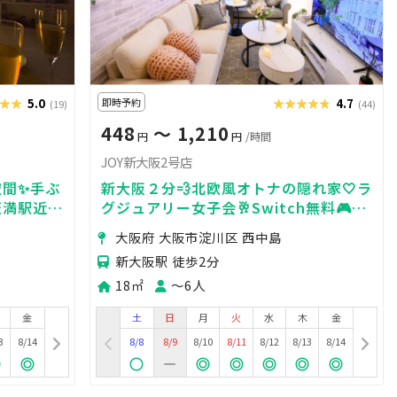
★★
★★★
5.0
即時予約
★★★★★
★★★★★
4.7
(19)
(44)
448
〜 1,210
円
円
/時間
JOY新大阪2号店
空間✨手ぶ
新大阪２分💨北欧風オトナの隠れ家🤍ラ
⏰天満駅近☆
グジュアリー女子会🥂Switch無料🎮✨
大迫力50㌅鑑賞会🎬嬉しい誕生日/推し
大阪府 大阪市淀川区 西中島
活特典🎀２回目以降２割引🎁
新大阪駅 徒歩2分
18㎡
〜6人
金
土
日
月
火
水
木
金
3
8/14
8/8
8/9
8/10
8/11
8/12
8/13
8/14