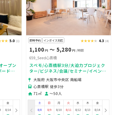
★★★
★★★
5.0
即時予約
インボイス対応
★★★★★
★★★★★
4.3
(1)
(4)
1,100
〜 5,280
円
円
/時間
659_Seed心斎橋
ドオープン
スペモ/心斎橋駅3分/大迫力プロジェク
ボードゲ
ター/ビジネス/会議/セミナー/イベン
ト/撮影/懇親会/説明会/659_Seed心斎
大阪府 大阪市中央区 南船場
橋
心斎橋駅 徒歩3分
71㎡
〜50人
金
土
日
月
火
水
木
金
3
8/14
8/8
8/9
8/10
8/11
8/12
8/13
8/14