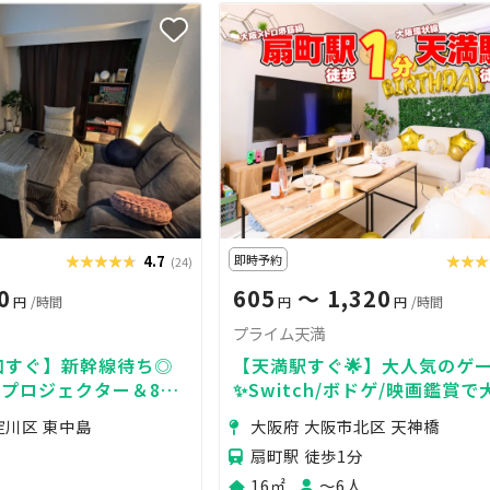
★★★★★
★★★★★
4.7
即時予約
★★★
★★
(24)
0
605
〜 1,320
円
/時間
円
円
/時間
プライム天満
口すぐ】新幹線待ち◎
【天満駅すぐ🌟】大人気のゲー
プロジェクター＆84
✨Switch/ボドゲ/映画鑑賞
ドルビー音質サウンドバ
がり❣️✨防犯カメラなし🌸未成
淀川区 東中島
大阪府 大阪市北区 天神橋
カメラ🈚️
価👑
扇町駅 徒歩1分
16㎡
〜6人