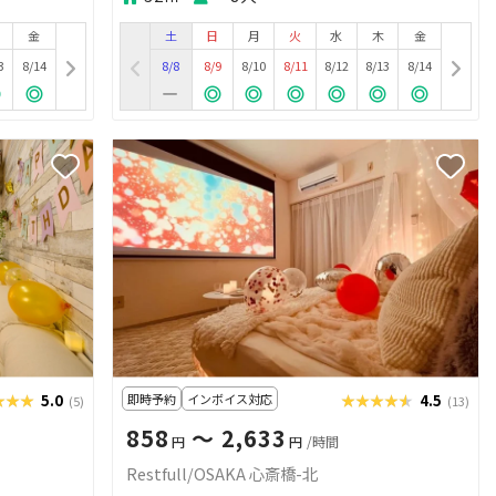
金
土
日
月
火
水
木
金
3
8/14
8/8
8/9
8/10
8/11
8/12
8/13
8/14
★★★
★★★
5.0
即時予約
インボイス対応
★★★★★
★★★★★
4.5
(5)
(13)
858
〜 2,633
円
円
/時間
Restfull/OSAKA 心斎橋-北