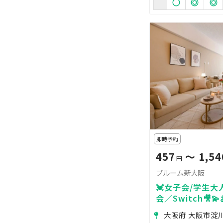
即時予約
457
〜 1,54
円
ブルーム新大阪
💓女子会/学生大
会／Switch🎥
わふわマットレス
大阪府 大阪市淀
２回目以降２割引