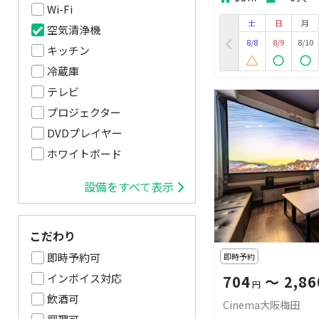
Wi-Fi
土
日
月
空気清浄機
8/8
8/9
8/10
キッチン
冷蔵庫
テレビ
プロジェクター
DVDプレイヤー
ホワイトボード
設備をすべて表示
こだわり
即時予約可
即時予約
インボイス対応
704
〜 2,86
円
飲酒可
Cinema大阪梅田