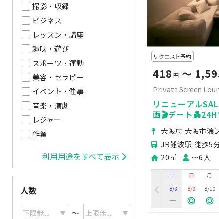
撮影・収録
ビジネス
レッスン・講座
趣味・遊び
リクエスト予約
スポーツ・運動
418
〜 1,59
円
美容・セラピー
Private Screen L
イベント・催事
リニューアルSALE
音楽・演劇
画🎬デート💑24
レジャー
会📸女子会💖推し
大阪府 大阪市浪
作業
JR難波駅 徒歩5
利用用途をすべて表示
20㎡
〜6人
土
日
月
8/8
8/9
8/10
人数
〜