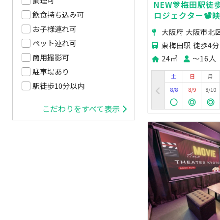
調理可
NEW🎊梅田駅徒歩5
ロジェクター📽️
飲食持ち込み可
ト💓ゲーム🎮女
お子様連れ可
大阪府 大阪市北
🌟飲み会🍻ママ会
ペット連れ可
東梅田駅 徒歩4分
商用撮影可
24㎡
〜16人
駐車場あり
土
日
月
駅徒歩10分以内
8/8
8/9
8/10
こだわりをすべて表示