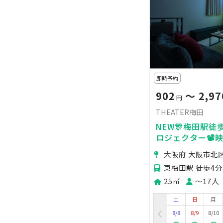
即時予約
902
〜 2,97
円
THEATER梅田
NEW🎊梅田駅徒歩5
ロジェクター📽️
ト💓ゲーム🎮女
大阪府 大阪市北
🌟飲み会🍻ママ会
東梅田駅 徒歩4分
25㎡
〜17人
土
日
月
8/8
8/9
8/10