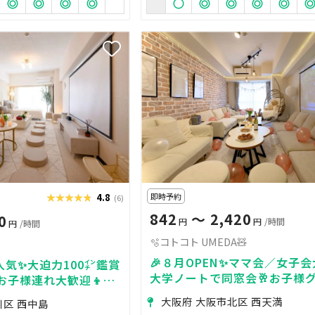
★★★★★
★★★★★
4.8
即時予約
(6)
842
〜 2,420
0
円
円
/時間
円
/時間
🫧コトコト UMEDA🧸
🎉８月OPEN✨ママ会／女子会
人気✨大迫力100㌅鑑賞
大学ノートで同窓会🥂お子様グ
💫お子様連れ大歓迎👦ふ
えるハンギングチェア📸大迫力
🤍飾付けバースデー🎂
大阪府 大阪市北区 西天満
川区 西中島
賞会／Switch🎮
🎁