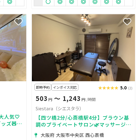
即時予約
インボイス対応
★★★★★
★★★★★
5.0
(2)
503
〜 1,243
円
円
/時間
Siestara（シエスタラ）
大人気🤍
【四ツ橋2分/心斎橋駅4分】ブラウン基
ッズ🧸映
調のプライベートサロン🌿マッサージ・
100㌅鑑
エステ/ネイル/撮影/リモートワーク等
大阪府 大阪市中央区 西心斎橋
もOK