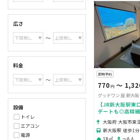
広さ
〜
料金
即時予約
〜
770
〜 1,32
円
グッドワン 座 新大阪
【JR新大阪駅東
設備
デートも◎高精細
トイレ
㌅スクリーンに
大阪府 大阪市東
ー、未成年🆗防犯
エアコン
新大阪駅 徒歩1分
電源
18㎡
〜6人