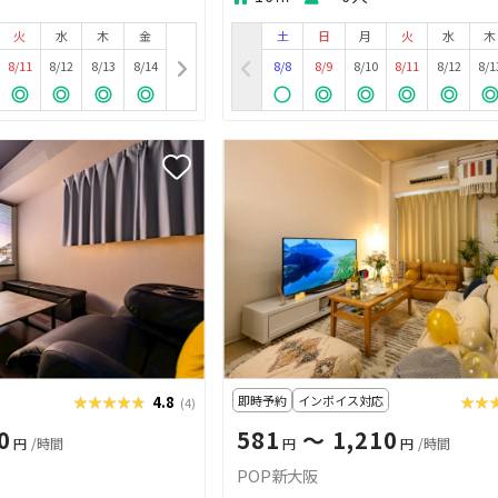
火
水
木
金
土
日
月
火
水
木
8/11
8/12
8/13
8/14
8/8
8/9
8/10
8/11
8/12
8/1
★★★★★
★★★★★
4.8
即時予約
インボイス対応
★★
★★
(4)
0
581
〜 1,210
円
/時間
円
円
/時間
POP新大阪