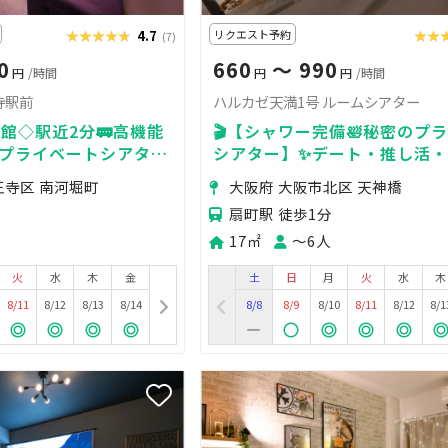
★★★★★
★★★★★
4.7
リクエスト予約
★★
★★
(7)
0
660
〜 990
円
/時間
円
円
/時間
寺駅前
ハルカゼ天満1号 ルームシアター
館◇駅近2分🚃高機能
🎬【シャワー完備🛀秘密のプ
プライベートシアター
シアター】✨デート・推し活
活・デート
に最適🎉💕
王寺区 南河堀町
大阪府 大阪市北区 天神橋
扇町駅 徒歩1分
17㎡
〜6人
火
水
木
金
土
日
月
火
水
木
8/11
8/12
8/13
8/14
8/8
8/9
8/10
8/11
8/12
8/1