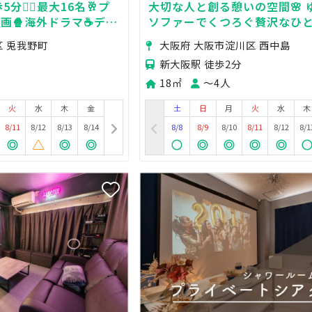
分🚶‍♀️最大16名🥂プ
大切な人と創る憩いの空間🌸 
映画🍿海外ドラマ☕️デー
ソファーでくつろぐ贅沢なひとと
子会💗タコパ🐙推し活
防犯カメラなし / デート💛女
区 兎我野町
大阪府 大阪市淀川区 西中島
🧚
パ🩷映画鑑賞🩵ゲーム💚
新大阪駅 徒歩2分
18㎡
〜4人
火
水
木
金
土
日
月
火
水
木
8/11
8/12
8/13
8/14
8/8
8/9
8/10
8/11
8/12
8/1