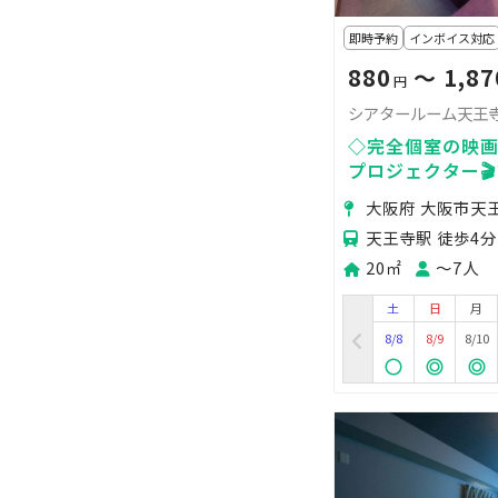
即時予約
インボイス対応
880
〜 1,87
円
シアタールーム天王
◇完全個室の映画
プロジェクター
🍿鑑賞会・推し
大阪府 大阪市天
天王寺駅 徒歩4分
20㎡
〜7人
土
日
月
8/8
8/9
8/10