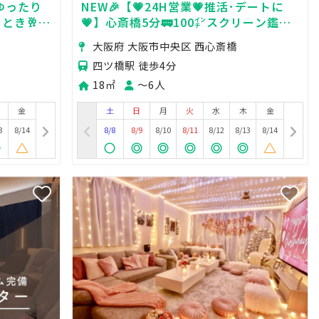
ゆったり
NEW🎉【💗24H営業💗推活･デートに
き🥂 /
💗】心斎橋5分🚃100㌅スクリーン鑑賞
子会❤️タコ
会🍿誕生日会🥂未成年🆗シャワー🚿ゴミ
大阪府 大阪市中央区 西心斎橋
捨て無料！
四ツ橋駅 徒歩4分
18㎡
〜6人
金
土
日
月
火
水
木
金
3
8/14
8/8
8/9
8/10
8/11
8/12
8/13
8/14