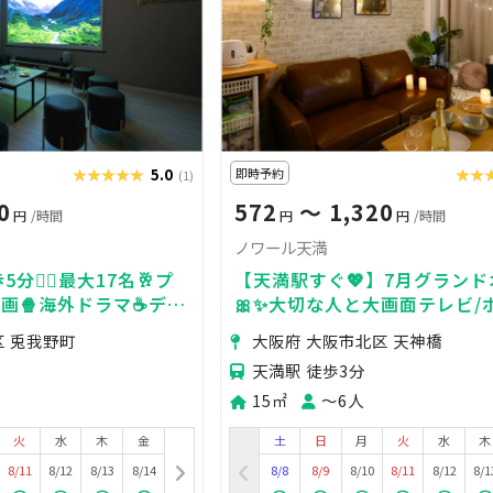
★★★★★
★★★★★
5.0
即時予約
★★
★★
(1)
0
572
〜 1,320
円
/時間
円
円
/時間
ノワール天満
分🚶‍♀️最大17名🥂プ
【天満駅すぐ💖】7月グラン
映画🍿海外ドラマ☕️デー
🎀✨大切な人と大画面テレビ/
子会💗タコパ🐙推し活
ームを楽しめるごろ寝空間❣️✨
区 兎我野町
大阪府 大阪市北区 天神橋
🧚
天満駅 徒歩3分
15㎡
〜6人
火
水
木
金
土
日
月
火
水
木
8/11
8/12
8/13
8/14
8/8
8/9
8/10
8/11
8/12
8/1