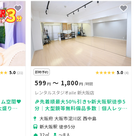
★★
★★★
5.0
即時予約
★★★★★
★★★★★
5.0
(21)
(4)
599
〜 1,800
円
円
/時間
レンタルスタジオaile 新大阪店
ム空間💖
🎉先着順最大50％引き✨新大阪駅徒歩5
で大盛り上
分｜大型鏡等無料備品多数｜個人レッス
年🆗高評
ン｜定期予約可｜ヨガ｜ダンス｜撮影
大阪府 大阪市淀川区 西中島
新大阪駅 徒歩5分
32㎡
〜8人