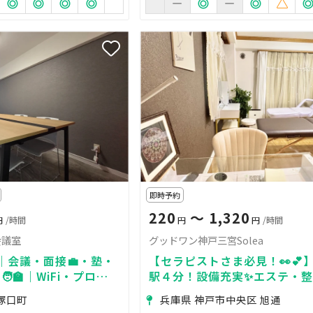
即時予約
220
〜 1,320
円
/時間
円
円
/時間
｜会議室
グッドワン神戸三宮Solea
｜会議・面接💼・塾・
【セラピストさま必見！👀💕
‍🏫｜WiFi・プロジ
駅４分！設備充実✨エステ・
｜最大8名迄
ル向けサロン＜エステベッド
塚口町
兵庫県 神戸市中央区 旭通
サージベッド１台設置＞