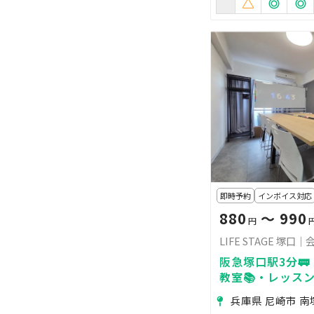
即時予約
インボイス対応
880
〜 990
円
LIFE STAGE 塚口
阪急塚口駅3分🚃
教室📚・レッスン
ェクター無料🎥
兵庫県 尼崎市 南