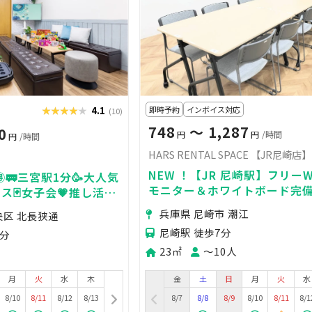
★★★★★
★★★★★
4.1
即時予約
インボイス対応
(10)
748
〜 1,287
0
円
円
/時間
円
/時間
HARS RENTAL SPACE 【JR尼崎店】
NEW ！【JR 尼崎駅】フリーWi
🉐🚃三宮駅1分🥳大人気
モニター＆ホワイトボード完
ス🃏女子会💗推し活🌟
テーブル 清潔快適会議室｜打
撮影🎥24H🏪
兵庫県 尼崎市 潮江
央区 北長狭通
せ・商談・面接に
尼崎駅 徒歩7分
1分
23㎡
〜10人
月
火
水
木
金
土
日
月
火
水
8/10
8/11
8/12
8/13
8/7
8/8
8/9
8/10
8/11
8/1