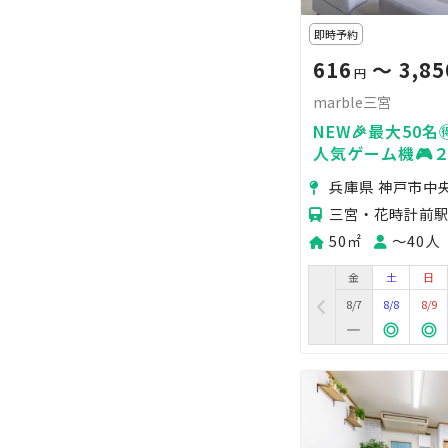
即時予約
616
〜 3,85
円
marble三宮
NEW🎉最大50名
人気ゲーム機🎮
🎥女子会💗飲み会
兵庫県 神戸市中
🏪
三宮・花時計前駅
50㎡
〜40人
金
土
日
8/7
8/8
8/9