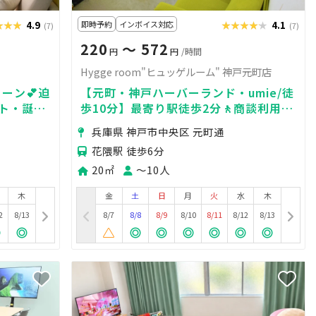
★★★
★★★
4.9
即時予約
インボイス対応
★★★★★
★★★★★
4.1
(7)
(7)
220
〜 572
円
円
/時間
Hygge room"ヒュッゲルーム" 神戸元町店
ーン💕迫
【元町・神戸ハーバーランド・umie/徒
ート・誕生
歩10分】最寄り駅徒歩2分🚶商談利用
防犯カメラ
OK💻 24時間OK🌃 ボードゲーム多数 🎮
兵庫県 神戸市中央区 元町通
🌃
花隈駅 徒歩6分
20㎡
〜10人
木
金
土
日
月
火
水
木
2
8/13
8/7
8/8
8/9
8/10
8/11
8/12
8/13