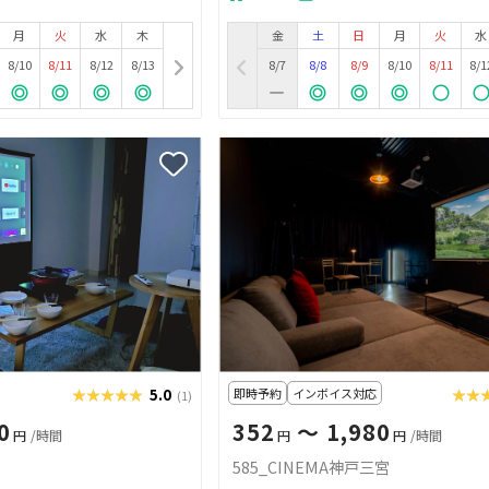
月
火
水
木
金
土
日
月
火
水
8/10
8/11
8/12
8/13
8/7
8/8
8/9
8/10
8/11
8/1
★★★★★
★★★★★
5.0
即時予約
インボイス対応
★★
★★
(1)
0
352
〜 1,980
円
/時間
円
円
/時間
585_CINEMA神戸三宮