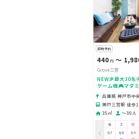
即時予約
440
〜 1,98
円
Grove三宮
NEW🎉最大30名
ゲーム機🎮マダミ
タコパ🐙パーティ
兵庫県 神戸市中
神戸三宮駅 徒歩
35㎡
〜30人
金
土
日
8/7
8/8
8/9