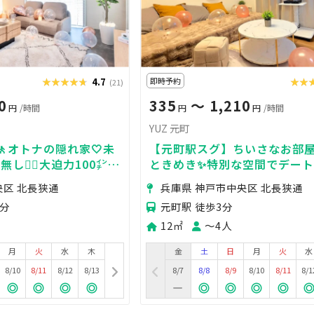
★★★★★
★★★★★
4.7
即時予約
★★
★★
(21)
0
335
〜 1,210
円
/時間
円
円
/時間
YUZ 元町
オトナの隠れ家🤍未
【元町駅スグ】ちいさなお部屋
し🙅‍♂️大迫力100㌅鑑
ときめき✨特別な空間でデート
OP✨２回目以降２割引
女子会🎉
央区 北長狭通
兵庫県 神戸市中央区 北長狭通
1分
元町駅 徒歩3分
12㎡
〜4人
月
火
水
木
金
土
日
月
火
水
8/10
8/11
8/12
8/13
8/7
8/8
8/9
8/10
8/11
8/1