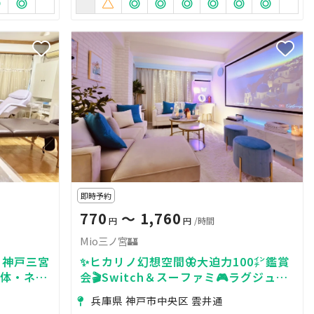
即時予約
770
〜 1,760
円
円
/時間
Mio三ノ宮🏰
】神戸三宮
✨ヒカリノ幻想空間🦋大迫力100㌅鑑賞
整体・ネイ
会🎬Switch＆スーファミ🎮ラグジュア
１台＆マッ
リー女子会🥂お子さまグッズ👦ふかふか
兵庫県 神戸市中央区 雲井通
マットレス💕次回２割引🎁