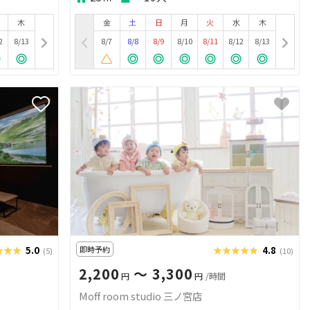
木
金
土
日
月
火
水
木
2
8/13
8/7
8/8
8/9
8/10
8/11
8/12
8/13
★★★
★★★
5.0
即時予約
★★★★★
★★★★★
4.8
(5)
(10)
2,200
〜 3,300
円
円
/時間
Moff room studio 三ノ宮店