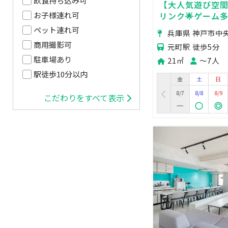
飲食持ち込み可
【大人気遊び空
リンク🌟ゲーム多
お子様連れ可
ゴミ箱利用可🍕鍋
ペット連れ可
兵庫県 神戸市中
子会
商用撮影可
元町駅 徒歩5分
駐車場あり
21㎡
〜7人
駅徒歩10分以内
金
土
日
8/7
8/8
8/9
こだわりをすべて表示