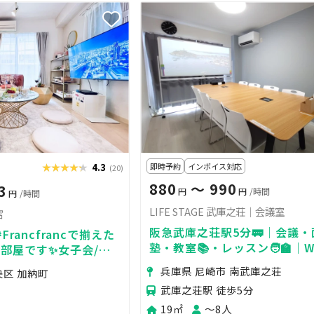
★★★★★
★★★★★
4.3
即時予約
インボイス対応
(20)
880
〜 990
3
円
円
/時間
円
/時間
LIFE STAGE 武庫之荘｜会議室
宮
阪急武庫之荘駅5分🚃｜会議・
🎉Francfrancで揃えた
塾・教室📚・レッスン🧑‍🏫｜W
部屋です✨女子会/マ
ロジェクター無料🎥｜最大8名
/推し活/デートなどに
兵庫県 尼崎市 南武庫之荘
央区 加納町
武庫之荘駅 徒歩5分
19㎡
〜8人