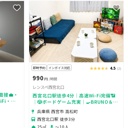
即時予約
インボイス対応
★★★★★
★★★★★
4.5
(2)
990
円
/時間
レンスペ西宮北口
面接💼・
西宮北口駅徒歩4分｜高速Wi-Fi完備📶
iFi・プ
｜🎲ボードゲーム充実｜🍳BRUNO＆卓
迄
上IHあり｜🎬映画見放題スペース
兵庫県 西宮市 高松町
西宮北口駅 徒歩3分
25㎡
〜10人