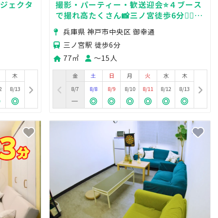
ロジェクタ
撮影・パーティー・歓送迎会⭐️４ブース
で撮れ高たくさん📸三ノ宮徒歩6分🚶‍♂️77
㎡広々🧸クマ沢山映え撮影スタジオ🧸
兵庫県 神戸市中央区 御幸通
三ノ宮駅 徒歩6分
77㎡
〜15人
木
金
土
日
月
火
水
木
2
8/13
8/7
8/8
8/9
8/10
8/11
8/12
8/13