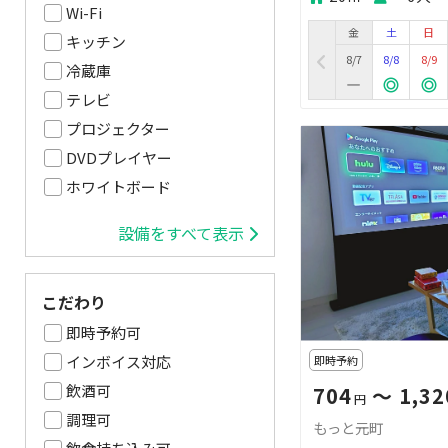
Wi-Fi
金
土
日
キッチン
8/7
8/8
8/9
冷蔵庫
テレビ
プロジェクター
DVDプレイヤー
ホワイトボード
設備をすべて表示
こだわり
即時予約可
インボイス対応
即時予約
飲酒可
704
〜 1,32
円
調理可
もっと元町