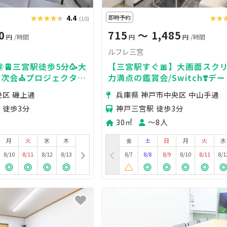
★★★★★
★★★★★
4.4
即時予約
★★
★★
(10)
0
715
〜 1,485
円
/時間
円
円
/時間
ルフレ三宮
🉐🚈三宮駅徒歩5分🥳大
【三宮駅すぐ🎀】大画面スクリ
２次会⛪️プロジェクター
力満点の鑑賞会/Switch❣️デ
🍻タコパ🐙撮影📷24H
日・女子会にも絶大な人気🌸
央区 磯上通
兵庫県 神戸市中央区 中山手通
なし🌸未成年🆗高評価👑
 徒歩3分
神戸三宮駅 徒歩3分
30㎡
〜8人
月
火
水
木
金
土
日
月
火
水
8/10
8/11
8/12
8/13
8/7
8/8
8/9
8/10
8/11
8/1