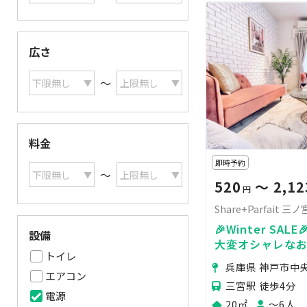
広さ
〜
料金
即時予約
〜
520
〜 2,12
円
Share+Parfait 三ノ
🎉Winter SALE
設備
大変オシャレなお
トイレ
マ友会/SNS撮影
兵庫県 神戸市中
最適♫
エアコン
三宮駅 徒歩4分
電源
20㎡
〜6人