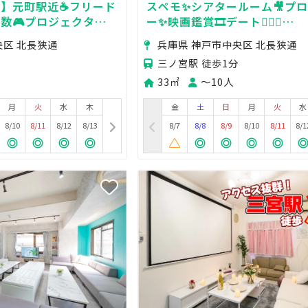
間】元町駅近☕フリード
スペモ✨️シアタールーム🎥プ
数🎮プロジェクター🗑
ー✨映画鑑賞🎞️デート👨‍❤‍👨
パ/タコパ/合コン/女
585_CINEMA神戸三宮
央区 北長狭通
兵庫県 神戸市中央区 北長狭通
三ノ宮駅 徒歩1分
33㎡
〜10人
月
火
水
木
金
土
日
月
火
水
8/10
8/11
8/12
8/13
8/7
8/8
8/9
8/10
8/11
8/1