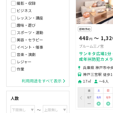
撮影・収録
ビジネス
レッスン・講座
趣味・遊び
即時予約
スポーツ・運動
448
〜 1,32
円
美容・セラピー
ブルーム三ノ宮
イベント・催事
サンキタ広場1分
音楽・演劇
成年🆗防犯カメラ無
レジャー
賞会🎬30分延長
兵庫県 神戸市中
作業
🎁
神戸三宮駅 徒歩
利用用途をすべて表示
17㎡
〜6人
金
土
日
8/7
8/8
8/9
人数
〜