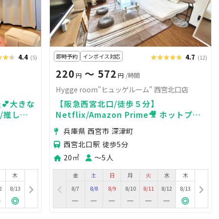
★★★
★★★
4.4
即時予約
インボイス対応
★★★★★
★★★★★
4.7
(5)
(12)
220
〜 572
円
円
/時間
Hygge room"ヒュッゲルーム" 西宮北口店
💕大きな
【阪急西宮北口/徒歩５分】
/推し活/
Netflix/Amazon Prime🎥 ホットプレ
ート🍳 食器付
兵庫県 西宮市 深津町
西宮北口駅 徒歩5分
20㎡
〜5人
木
金
土
日
月
火
水
木
2
8/13
8/7
8/8
8/9
8/10
8/11
8/12
8/13