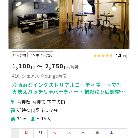
即時予約
インボイス対応
★★★★★
★★★★★
4.8
(4)
1,100
〜 2,750
円
円
/時間
410_シェアスペlounge奈良
お洒落なインダストリアルコーディネートで写
真映えバッチリ✨パーティー・撮影に✨近鉄奈良
駅から徒歩4分✨
奈良県 奈良市 下三条町
近鉄奈良駅 徒歩7分
31㎡
〜15人
日
月
火
水
木
金
土