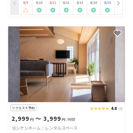
8/9
8/10
8/11
8/12
8/13
8/14
8/15
リクエスト予約
★★★★★
★★★★★
4.8
(5)
2,999
〜 3,999
円
円
/時間
ヨシケンホーム｜レンタルスペース