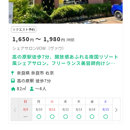
リクエスト予約
1,650
〜 1,980
円
円
/時間
シェアサロンVOW（ヴァウ）
高の原駅徒歩7分、開放感あふれる南国リゾート
風シェアサロン。フリーランス美容師向けシャ
ンプー台併設の面貸しブース
奈良県 奈良市 右京
高の原駅 徒歩7分
82㎡
〜4人
日
月
火
水
木
金
土
8/9
8/10
8/11
8/12
8/13
8/14
8/15