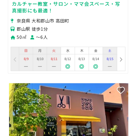
カルチャー教室・サロン・ママ会スペース・写
真撮影にも最適！
奈良県 大和郡山市 高田町
郡山駅 徒歩1分
50㎡
〜6人
日
月
火
水
木
金
土
8/9
8/10
8/11
8/12
8/13
8/14
8/15