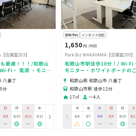
即時予約
インボイス対応
1,650
円
/時間
AMA【会議室203】
Park Biz WAKAYAMA【会議室209】
も最適！！！/和歌山
和歌山市駅徒歩10分！/ Wi-Fi
Wi-Fi・ 電源 ・モニタ
モニター・ホワイトボードの
ードのご利用無料！
料！
市 八番丁
和歌山県 和歌山市 八番丁
0分
和歌山市駅 徒歩12分
17㎡
〜4人
日
月
火
水
木
金
土
日
月
火
8/9
8/10
8/11
8/12
8/6
8/7
8/8
8/9
8/10
8/1