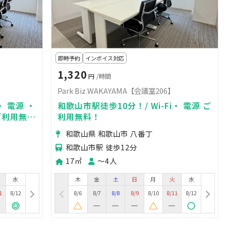
即時予約
インボイス対応
1,320
円
/時間
Park Biz WAKAYAMA【会議室206】
・ 電源 ・
和歌山市駅徒歩10分！/ Wi-Fi・ 電源 ご
ご利用無
利用無料！
和歌山県 和歌山市 八番丁
和歌山市駅 徒歩12分
17㎡
〜4人
水
木
金
土
日
月
火
水
1
8/12
8/6
8/7
8/8
8/9
8/10
8/11
8/12