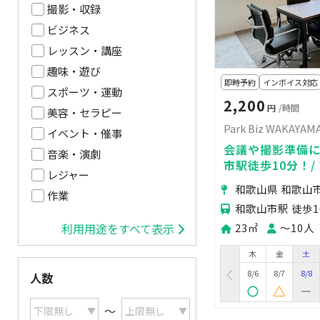
撮影・収録
ビジネス
レッスン・講座
趣味・遊び
即時予約
インボイス対応
スポーツ・運動
2,200
円
/時間
美容・セラピー
Park Biz WAKAY
イベント・催事
会議や撮影準備に
音楽・演劇
市駅徒歩10分！/ 
レジャー
ー・ホワイトボ
和歌山県 和歌山
作業
和歌山市駅 徒歩1
23㎡
〜10人
利用用途をすべて表示
木
金
土
8/6
8/7
8/8
人数
〜