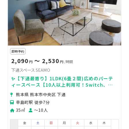
即時予約
2,090
〜 2,530
円
円
/時間
下通スペース SEAMO
✨【下通最寄り】1LDK(6畳２間)広めのパーテ
ィースペース【10人以上利用可！Switch、ア
マプラ、オーブン等キッチン充実】
熊本県 熊本市中央区 下通
辛島町駅 徒歩7分
35㎡
〜10人
金
土
日
月
火
水
木