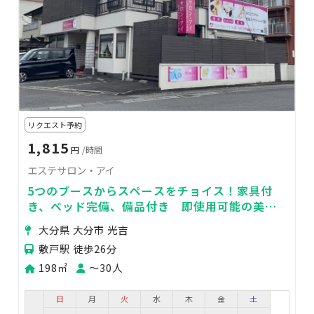
リクエスト予約
1,815
円
/時間
エステサロン・アイ
5つのブースからスペースをチョイス！家具付
き、ベッド完備、備品付き 即使用可能の美容
シェアサロン
大分県 大分市 光吉
敷戸駅 徒歩26分
198㎡
〜30人
日
月
火
水
木
金
土