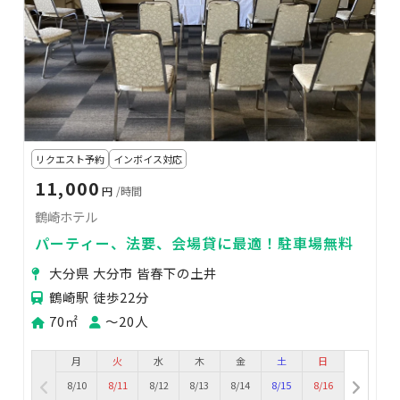
リクエスト予約
インボイス対応
11,000
円
/時間
鶴崎ホテル
パーティー、法要、会場貸に最適！駐車場無料
大分県 大分市 皆春下の土井
鶴崎駅 徒歩22分
70㎡
〜20人
月
火
水
木
金
土
日
8/10
8/11
8/12
8/13
8/14
8/15
8/16