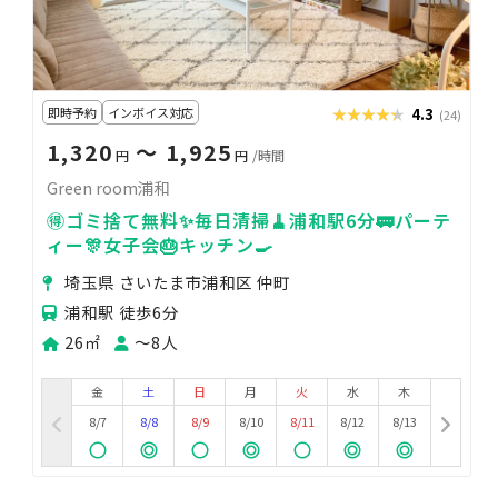
即時予約
インボイス対応
★★★★★
★★★★★
4.3
(24)
1,320
〜 1,925
円
円
/時間
Green room浦和
🉐ゴミ捨て無料✨毎日清掃🧹浦和駅6分🚃パーテ
ィー🎊女子会🎂キッチン🍳
埼玉県 さいたま市浦和区 仲町
浦和駅 徒歩6分
26㎡
〜8人
金
土
日
月
火
水
木
8/7
8/8
8/9
8/10
8/11
8/12
8/13