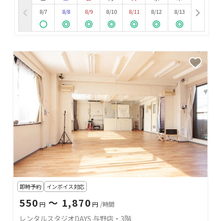
8/7
8/8
8/9
8/10
8/11
8/12
8/13
即時予約
インボイス対応
550
〜 1,870
円
円
/時間
レンタルスタジオDAYS 与野店・3階