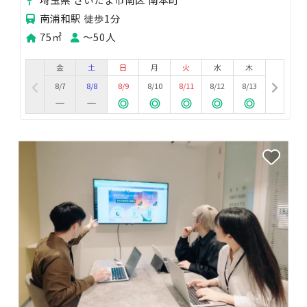
南浦和駅 徒歩1分
75㎡
〜50人
金
土
日
月
火
水
木
8/7
8/8
8/9
8/10
8/11
8/12
8/13