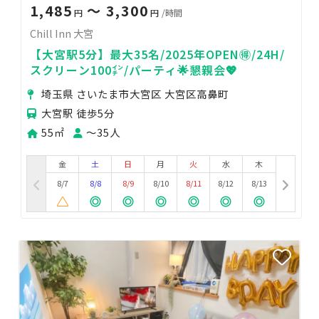
1,485
〜 3,300
円
円
/時間
Chill Inn 大宮
【大宮駅5分】最大35名/2025年OPEN🉐/24H/
スクリーン100㌅/パーティ🌟懇親会💖
埼玉県 さいたま市大宮区 大宮区高鼻町
大宮駅 徒歩5分
55㎡
〜35人
金
土
日
月
火
水
木
8/7
8/8
8/9
8/10
8/11
8/12
8/13