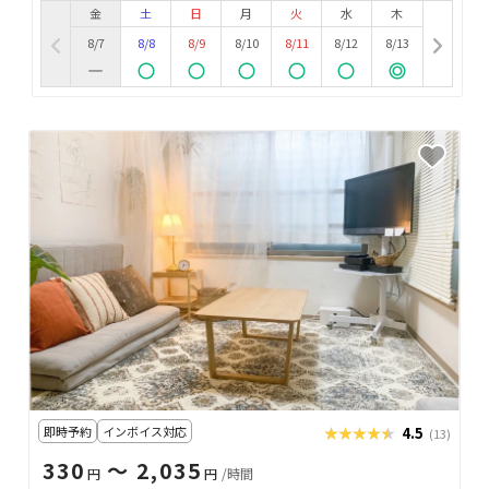
金
土
日
月
火
水
木
8/7
8/8
8/9
8/10
8/11
8/12
8/13
即時予約
インボイス対応
★★★★★
★★★★★
4.5
(13)
330
〜 2,035
円
円
/時間