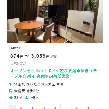
即時予約
874
〜 3,059
円
円
/時間
大宮NOVA
オープンセール中！ボドゲ遊び放題♠伸縮式テ
ーブル◎Wi-Fi完備✨24時間営業
埼玉県 さいたま市大宮区 仲町
大宮駅 徒歩8分
21㎡
〜9人
金
土
日
月
火
水
木