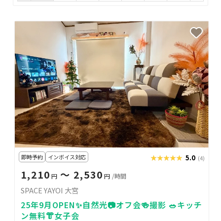
即時予約
インボイス対応
★★★★★
★★★★★
5.0
(4)
1,210
〜 2,530
円
円
/時間
SPACE YAYOI 大宮
25年9月OPEN✨自然光📷オフ会🍻撮影 🥗キッチ
ン無料👘女子会