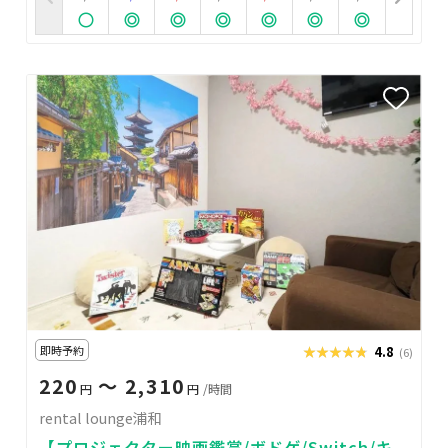
即時予約
★★★★★
★★★★★
4.8
(6)
220
〜 2,310
円
円
/時間
rental lounge浦和
【プロジェクター映画鑑賞/ボドゲ/Switch/キ