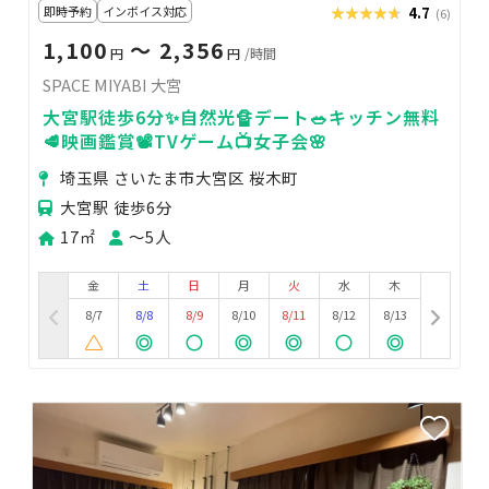
即時予約
インボイス対応
★★★★★
★★★★★
4.7
(6)
1,100
〜 2,356
円
円
/時間
SPACE MIYABI 大宮
大宮駅徒歩6分✨自然光🔏デート🥗キッチン無料
🥩映画鑑賞📽️TVゲーム📺女子会🌸
埼玉県 さいたま市大宮区 桜木町
大宮駅 徒歩6分
17㎡
〜5人
金
土
日
月
火
水
木
8/7
8/8
8/9
8/10
8/11
8/12
8/13