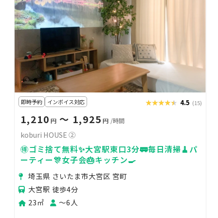
即時予約
インボイス対応
★★★★★
★★★★★
4.5
(15)
1,210
〜 1,925
円
円
/時間
koburi HOUSE ②
🉐ゴミ捨て無料✨大宮駅東口3分🚃毎日清掃🧹パ
ーティー🎊女子会🎂キッチン🍳
埼玉県 さいたま市大宮区 宮町
大宮駅 徒歩4分
23㎡
〜6人