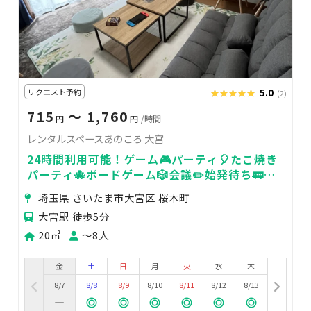
リクエスト予約
★★★★★
★★★★★
5.0
(2)
715
〜 1,760
円
円
/時間
レンタルスペースあのころ 大宮
24時間利用可能！ゲーム🎮パーティ🎈たこ焼き
パーティ🐙ボードゲーム🎲会議✏️始発待ち🚃な
ど
埼玉県 さいたま市大宮区 桜木町
大宮駅 徒歩5分
20㎡
〜8人
金
土
日
月
火
水
木
8/7
8/8
8/9
8/10
8/11
8/12
8/13