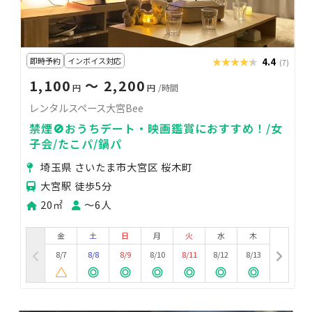
即時予約
インボイス対応
★★★★★
★★★★★
4.4
(7)
1,100
〜 2,200
円
円
/時間
レンタルスペース大宮Bee
禁煙🚫おうちデート・映画鑑賞におすすめ！/女
子会/たこパ/鍋パ
埼玉県 さいたま市大宮区 桜木町
大宮駅 徒歩5分
20㎡
〜6人
金
土
日
月
火
水
木
8/7
8/8
8/9
8/10
8/11
8/12
8/13