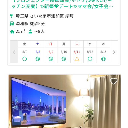
ッチン充実】✨新築💝デート✨ママ会/女子会
👩‍❤️‍💋‍👨ゴミ無料
埼玉県 さいたま市浦和区 岸町
浦和駅 徒歩5分
25㎡
〜8人
金
土
日
月
火
水
木
8/7
8/8
8/9
8/10
8/11
8/12
8/13