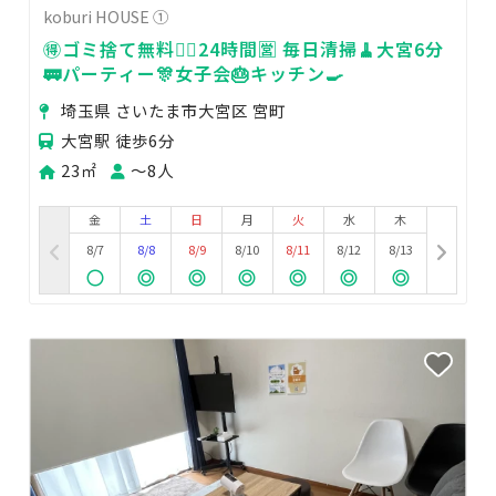
koburi HOUSE ①
🉐ゴミ捨て無料🙆‍♀️24時間🈺 毎日清掃🧹大宮6分
🚃パーティー🎊女子会🎂キッチン🍳
埼玉県 さいたま市大宮区 宮町
大宮駅 徒歩6分
23㎡
〜8人
金
土
日
月
火
水
木
8/7
8/8
8/9
8/10
8/11
8/12
8/13