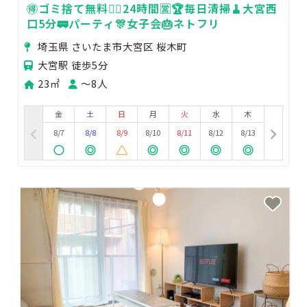
🉐ゴミ捨て無料🙆‍♀️24時間🈺🏆毎日清掃🧹大宮西
口5分🚃パーティ🎊女子会🎂ネトフリ
埼玉県 さいたま市大宮区 桜木町
大宮駅 徒歩5分
23㎡
〜8人
金
土
日
月
火
水
木
8/7
8/8
8/9
8/10
8/11
8/12
8/13