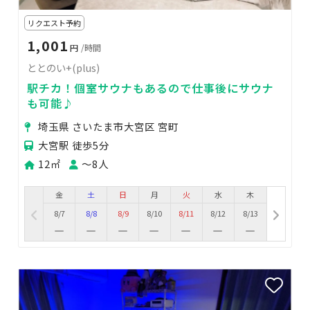
リクエスト予約
1,001
円
/時間
ととのい+(plus)
駅チカ！個室サウナもあるので仕事後にサウナ
も可能♪
埼玉県 さいたま市大宮区 宮町
大宮駅 徒歩5分
12㎡
〜8人
金
土
日
月
火
水
木
8/7
8/8
8/9
8/10
8/11
8/12
8/13