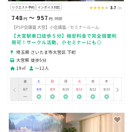
リクエスト予約
インボイス対応
★★★★★
★★★★★
3.7
(3)
748
〜 957
円
円
/時間
【PSP会議室 大宮】小会議室／セミナールーム
【大宮駅東口徒歩５分】格安料金で完全個室利
用可！サークル活動、小セミナーにも◎
埼玉県 さいたま市大宮区 下町
大宮駅 徒歩5分
19㎡
〜12人
金
土
日
月
火
水
木
8/7
8/8
8/9
8/10
8/11
8/12
8/13