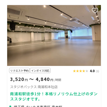
リクエスト予約
インボイス対応
★★★★★
★★★★★
4.0
(1)
3,520
〜 4,840
円
円
/時間
スタジオパックス 南浦和本社店
南浦和駅徒歩1分！本格リノリウム仕上げのダン
ススタジオです。
埼玉県 さいたま市南区 南本町