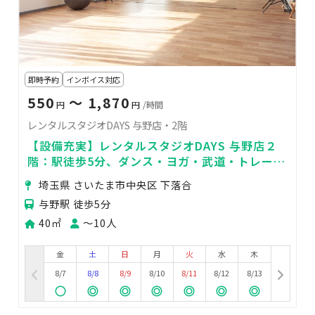
即時予約
インボイス対応
550
〜 1,870
円
円
/時間
レンタルスタジオDAYS 与野店・2階
【設備充実】レンタルスタジオDAYS 与野店２
階：駅徒歩5分、ダンス・ヨガ・武道・トレーニ
ングなど！Wi-Fi、音響完備♫
埼玉県 さいたま市中央区 下落合
与野駅 徒歩5分
40㎡
〜10人
金
土
日
月
火
水
木
8/7
8/8
8/9
8/10
8/11
8/12
8/13