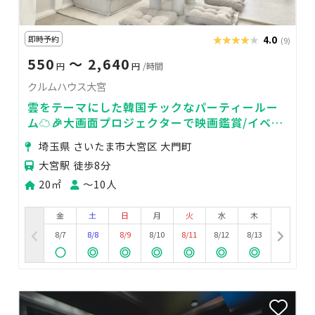
即時予約
★★★★★
★★★★★
4.0
(9)
550
〜 2,640
円
円
/時間
クルムハウス大宮
雲をテーマにした韓国チックなパーティールー
ム☁🎉大画面プロジェクターで映画鑑賞/イベン
ト/デート/打ち上げ/女子会に
埼玉県 さいたま市大宮区 大門町
大宮駅 徒歩8分
20㎡
〜10人
金
土
日
月
火
水
木
8/7
8/8
8/9
8/10
8/11
8/12
8/13