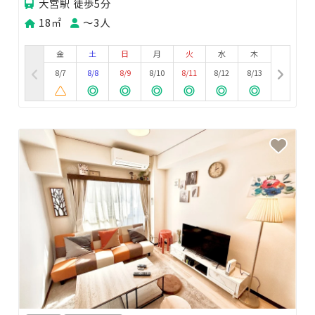
大宮駅 徒歩5分
18㎡
〜3人
金
土
日
月
火
水
木
8/7
8/8
8/9
8/10
8/11
8/12
8/13