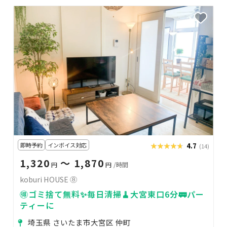
即時予約
インボイス対応
★★★★★
★★★★★
4.7
(14)
1,320
〜 1,870
円
円
/時間
koburi HOUSE ⑧
🉐ゴミ捨て無料✨毎日清掃🧹大宮東口6分🚃パー
ティーに
埼玉県 さいたま市大宮区 仲町