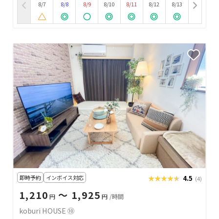
8/7
8/8
8/9
8/10
8/11
8/12
8/13
即時予約
インボイス対応
★★★★★
★★★★★
4.5
(4)
1,210
〜 1,925
円
円
/時間
koburi HOUSE ⑩