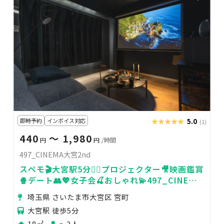
即時予約
インボイス対応
★★★★★
★★★★★
5.0
(1)
440
〜 1,980
円
円
/時間
497_CINEMA大宮2nd
スペモ🎬大宮駅5分🚶‍♀️プロジェクター🎥映画鑑賞
🍿デート👥💖女子会🍒おしゃれ💫497_CINEMA
大宮2nd
埼玉県 さいたま市大宮区 宮町
大宮駅 徒歩5分
18㎡
〜3人