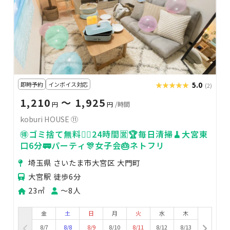
即時予約
インボイス対応
★★★★★
★★★★★
5.0
(2)
1,210
〜 1,925
円
円
/時間
koburi HOUSE ⑪
🉐ゴミ捨て無料🙆‍♀️24時間🈺🏆毎日清掃🧹大宮東
口6分🚃パーティ🎊女子会🎂ネトフリ
埼玉県 さいたま市大宮区 大門町
大宮駅 徒歩6分
23㎡
〜8人
金
土
日
月
火
水
木
8/7
8/8
8/9
8/10
8/11
8/12
8/13