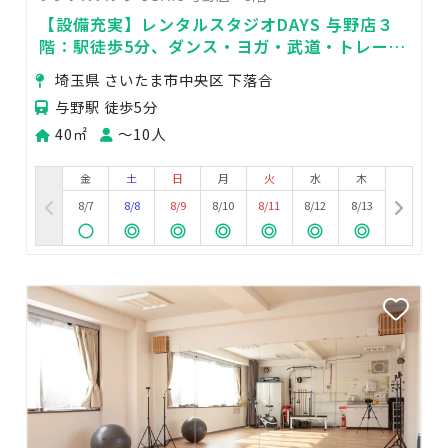
【設備充実】レンタルスタジオDAYS 与野店３
階：駅徒歩5分、ダンス・ヨガ・武道・トレーニ
ングなど！Wi-Fi、音響完備♫
埼玉県 さいたま市中央区 下落合
与野駅 徒歩5分
40㎡
〜10人
金
土
日
月
火
水
木
8/7
8/8
8/9
8/10
8/11
8/12
8/13