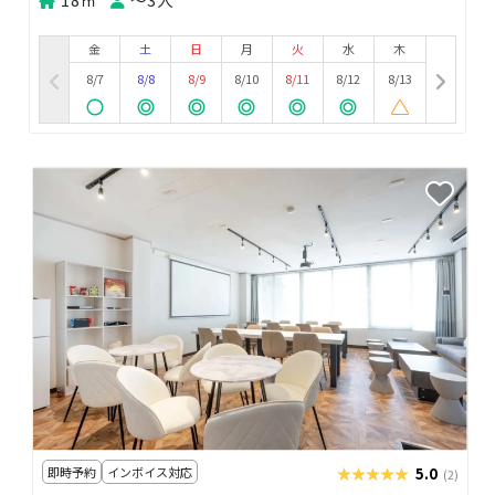
金
土
日
月
火
水
木
8/7
8/8
8/9
8/10
8/11
8/12
8/13
即時予約
インボイス対応
★★★★★
★★★★★
5.0
(2)