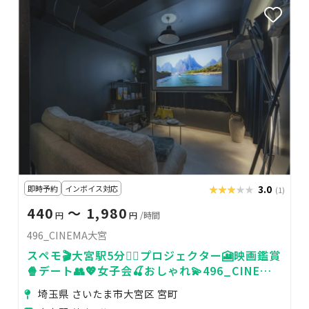
即時予約
インボイス対応
★★★★★
★★★★★
3.0
(1)
440
〜 1,980
円
円
/時間
496_CINEMA大宮
スペモ🎬大宮駅5分🚶‍♀️プロジェクター🎦映画鑑賞
🍿デート👥💖女子会🍒おしゃれ💫496_CINEMA
大宮
埼玉県 さいたま市大宮区 宮町