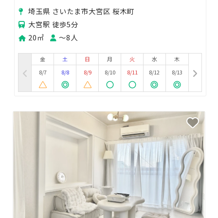
埼玉県 さいたま市大宮区 桜木町
大宮駅 徒歩5分
20㎡
〜8人
金
土
日
月
火
水
木
8/7
8/8
8/9
8/10
8/11
8/12
8/13