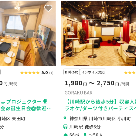
★★★★★
★★★★★
5.0
即時予約
インボイス対応
★★★
★★
(1)
0
1,980
〜 2,750
円
/時間
円
円
/時間
GORAKU BAR
🍳プロジェクター🎥
【川崎駅から徒歩5分】収容人
会🌿誕生日会🎂歓迎会
ラオケ/ダーツ付きパーティス
872_LIVING川崎
川崎区 東田町
神奈川県 川崎市川崎区 小川町
9分
川崎駅 徒歩6分
66㎡
〜50人