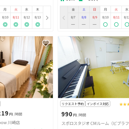
月
火
水
木
金
土
日
月
火
水
8/10
8/11
8/12
8/13
8/7
8/8
8/9
8/10
8/11
8/1
リクエスト予約
インボイス対応
★★
★★
219
990
円
/時間
円
/時間
bow 川崎店