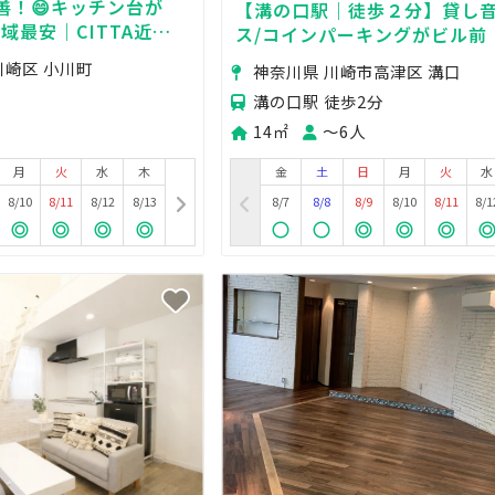
善！😄キッチン台が
【溝の口駅｜徒歩２分】貸し
域最安｜CITTA近い
ス/コインパーキングがビル前
OK｜室内トイレ完備
アノ・ビブラフォン有》
川崎区 小川町
神奈川県 川崎市高津区 溝口
溝の口駅 徒歩2分
14㎡
〜6人
月
火
水
木
金
土
日
月
火
水
8/10
8/11
8/12
8/13
8/7
8/8
8/9
8/10
8/11
8/1