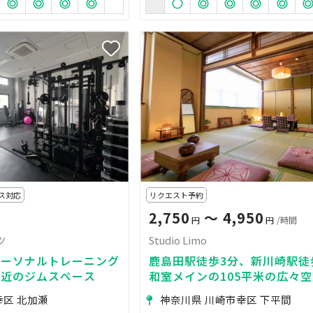
ス対応
リクエスト予約
2,750
〜 4,950
円
円
/時間
ツ
Studio Limo
パーソナルトレーニング
鹿島田駅徒歩3分、新川崎駅
駅近のジムスペース
和室メインの105平米の広々
影、ワークショップ、女子会
幸区 北加瀬
神奈川県 川崎市幸区 下平間
方は自由