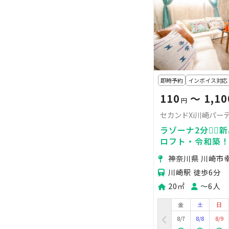
即時予約
インボイス対応
110
〜 1,10
円
セカンドXi川崎パー
ラゾーナ2分🚶‍
ロフト・令和築！
日会にオススメ
神奈川県 川崎市
完備・パーティー
川崎駅 徒歩6分
20㎡
〜6人
金
土
日
8/7
8/8
8/9