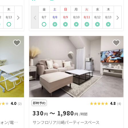
木
金
土
日
月
火
水
木
2
8/13
8/7
8/8
8/9
8/10
8/11
8/12
8/13
★★★
★★★
4.0
即時予約
★★★★★
★★★★★
4.8
(2)
(4)
330
〜 1,980
円
円
/時間
スポロスタジオ CMルーム（ビブラフォン/電子ピアノ）
サンフロリア川崎パーティースペース