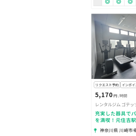
リクエスト予約
インボイ
5,170
円
/時間
レンタルジム ゴテッ
充実した器具で
を満喫！元住吉
神奈川県 川崎市