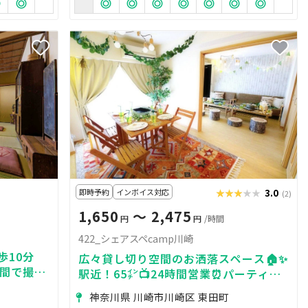
即時予約
インボイス対応
★★★★★
★★★★★
3.0
(2)
1,650
〜 2,475
円
円
/時間
422_シェアスペcamp川崎
徒歩10分
広々貸し切り空間のお洒落スペース🏠✨
空間で撮
駅近！65㌅📺24時間営業⏰パーティー
まで。使い
に🎉
神奈川県 川崎市川崎区 東田町