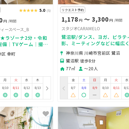
★★★★★
★★★★★
5.0
リクエスト予約
(5)
1,178
〜 3,300
0
円
円
/時間
円
/時間
スタジオCARAMELO
ティースペース_B
鷺沼駅/ダンス、ヨガ、ピラテ
★ラゾーナ2分・令和
影、ミーティングなどに幅広
完備｜TVゲーム｜撮影
けます！
デート｜女子会｜パーテ
神奈川県 川崎市宮前区 鷺沼
幸区 幸町
推し活｜隠れ家♬
鷺沼駅 徒歩8分
77㎡
〜20人
月
火
水
木
金
土
日
月
火
水
8/10
8/11
8/12
8/13
8/7
8/8
8/9
8/10
8/11
8/1