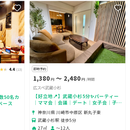
★★
★★★
4.4
即時予約
(13)
1,380
〜 2,480
円
円
/時間
広スペ武蔵小杉
【好立地📍】武蔵小杉5分✨パーティー
数50名カ
｜ママ会｜会議｜デート｜女子会｜子連
ペース
れOK🎉川崎エリア♪24h営業📣
神奈川県 川崎市中原区 新丸子東
武蔵小杉駅 徒歩5分
27㎡
〜12人