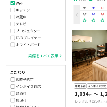
Wi-Fi
金
土
日
キッチン
8/7
8/8
8/9
冷蔵庫
テレビ
プロジェクター
DVDプレイヤー
ホワイトボード
設備をすべて表示
こだわり
即時予約可
インボイス対応
即時予約
インボイス対応
1,034
〜 1,
飲酒可
円
調理可
レンタルサロンRain