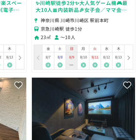
音楽スペー
✨川崎駅徒歩2分✨大人気ゲーム機🎮最
《電子ピ
大10人🎀内装新品🎉女子会／ママ会／
歓迎会／撮影／推し活／デート
神奈川県 川崎市川崎区 駅前本町
京急川崎駅 徒歩1分
23㎡
〜10人
木
金
土
日
月
火
水
木
2
8/13
8/7
8/8
8/9
8/10
8/11
8/12
8/13