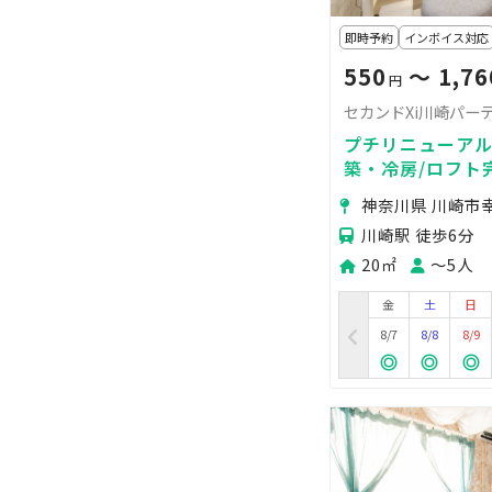
即時予約
インボイス対応
550
〜 1,76
円
セカンドXi川崎パー
プチリニューアル
築・冷房/ロフト
機材｜カップル
神奈川県 川崎市
ィー｜誕生日｜
川崎駅 徒歩6分
20㎡
〜5人
金
土
日
8/7
8/8
8/9