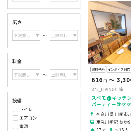
広さ
〜
料金
即時予約
インボイス対応
〜
616
〜 3,30
円
872_LIVING川崎
スペモ🏠キッチン
設備
パーティー🎊ママ
トイレ
🍻推し活💎撮影📸
神奈川県 川崎市
エアコン
京急川崎駅 徒歩
電源
37㎡
〜15人