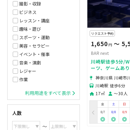
撮影・収録
ビジネス
レッスン・講座
趣味・遊び
リクエスト予約
スポーツ・運動
1,650
〜 5,
円
美容・セラピー
BAR next
イベント・催事
川崎駅徒歩5分/W
音楽・演劇
ーツ、ゲームあり
レジャー
神奈川県 川崎市
作業
川崎駅 徒歩6分
利用用途をすべて表示
17㎡
〜30人
金
土
日
8/7
8/8
8/9
人数
〜