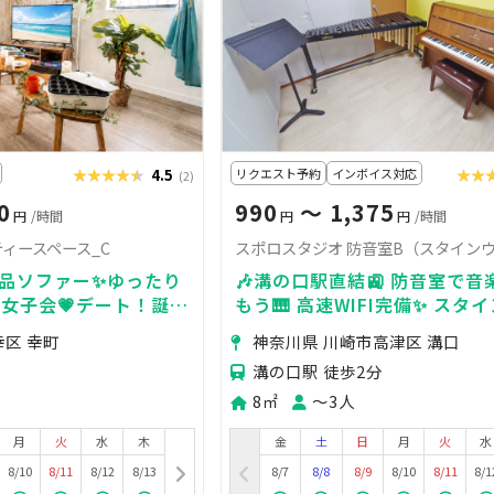
★★★★★
★★★★★
4.5
リクエスト予約
インボイス対応
★★
★★
(2)
0
990
〜 1,375
円
/時間
円
円
/時間
ティースペース_C
♀️新品ソファー✨ゆったり
🎶溝の口駅直結🚉 防音室で
女子会💗デート！誕生
もう🎹 高速WIFI完備✨ スタ
！ひっそりデート！冷房
ピアノとマリンバが利用可能
幸区 幸町
神奈川県 川崎市高津区 溝口
OK
溝の口駅 徒歩2分
8㎡
〜3人
月
火
水
木
金
土
日
月
火
水
8/10
8/11
8/12
8/13
8/7
8/8
8/9
8/10
8/11
8/1