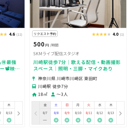
★★
★★★
4.6
リクエスト予約
★★★★★
★★★★★
4.0
(11)
(1)
500
円
/時間
SKMライブ配信スタジオ
名🉐最強
川崎駅徒歩7分｜歌える配信・動画撮影
📽️映画
スペース｜照明・三脚・マイクあり
推し活🌟
神奈川県 川崎市川崎区 東田町
川崎駅 徒歩7分
18㎡
〜3人
木
金
土
日
月
火
水
木
2
8/13
8/7
8/8
8/9
8/10
8/11
8/12
8/13