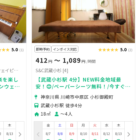
★★★
★★★
5.0
即時予約
インボイス対応
★★★★★
★★★★★
5.0
(1)
(2)
412
〜 1,089
円
円
/時間
スポロスタジオ 防音室B（スタインウェイピアノ＆マリンバ）
S&C武蔵小杉 [4]
音楽を楽し
【武蔵小杉駅 4分】NEW料金地域最
インウェイ
安！😊/ペーパーシーツ無料！/今すぐ予
！
約/サロン&ワークスペース
神奈川県 川崎市中原区 小杉御殿町
武蔵小杉駅 徒歩4分
18㎡
〜4人
木
金
土
日
月
火
水
木
2
8/13
8/7
8/8
8/9
8/10
8/11
8/12
8/13