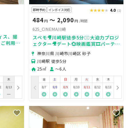
即時予約
インボイス対応
★★★★★
★★★★★
4.0
(1)
484
〜 2,090
円
円
/時間
625_CINEMA川崎
ィス、撮
スペモ🎥川崎駅徒歩5分🚶‍♀️大迫力プロジ
くご利用頂
ェクター🎥デート💞映画鑑賞🎞️パーティ
ー🎊625_CINEMA川崎
神奈川県 川崎市川崎区 砂子
川崎駅 徒歩5分
25㎡
〜6人
木
金
土
日
月
火
水
木
2
8/13
8/7
8/8
8/9
8/10
8/11
8/12
8/13