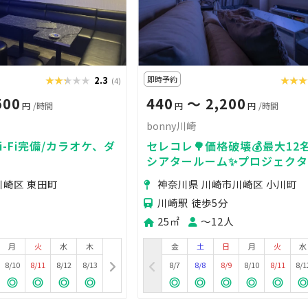
★★★★★
★★★★★
2.3
即時予約
★★★
★★
(4)
500
440
〜 2,200
円
/時間
円
円
/時間
bonny川崎
i-Fi完備/カラオケ、ダ
セレコレ🌳価格破壊💰最大12
シアタールーム✨プロジェクター
🐈‍⬛デート💓ゲーム🎮女子会
川崎区 東田町
神奈川県 川崎市川崎区 小川町
24H🏪bonny川崎
川崎駅 徒歩5分
25㎡
〜12人
月
火
水
木
金
土
日
月
火
水
8/10
8/11
8/12
8/13
8/7
8/8
8/9
8/10
8/11
8/1