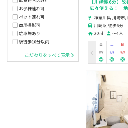
飲食持ち込み可
【川崎駅6分】改
広々使える！｜地
お子様連れ可
｜集客サイト掲載
ペット連れ可
神奈川県 川崎市
｜EV有
商用撮影可
川崎駅 徒歩6分
20㎡
〜4人
駐車場あり
駅徒歩10分以内
金
土
日
8/7
8/8
8/9
こだわりをすべて表示