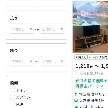
広さ
〜
料金
即時予約
インボイス対応
〜
1,210
〜 1,
円
koburi HOUSE ②
🉐ゴミ捨て無料✨
設備
清掃🧹パーティー
トイレ
埼玉県 さいたま
エアコン
大宮駅 徒歩4分
電源
23㎡
〜6人