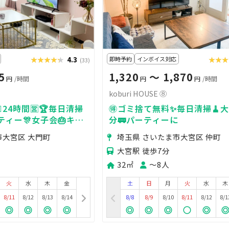
★★★★★
★★★★★
4.3
即時予約
インボイス対応
★★★
★★
(33)
5
1,320
〜 1,870
円
/時間
円
円
/時間
koburi HOUSE ⑧
♀️24時間🈺🏆毎日清掃
🉐ゴミ捨て無料✨毎日清掃🧹
ーティー🎊女子会🎂キッ
分🚃パーティーに
市大宮区 大門町
埼玉県 さいたま市大宮区 仲町
大宮駅 徒歩7分
32㎡
〜8人
火
水
木
金
土
日
月
火
水
木
8/11
8/12
8/13
8/14
8/8
8/9
8/10
8/11
8/12
8/1