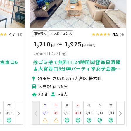
★★
★★★
4.7
即時予約
インボイス対応
★★★★★
★★★★★
4.5
(14)
(4)
1,210
〜 1,925
円
円
/時間
koburi HOUSE ⑩
大宮東口6
🉐ゴミ捨て無料🙆‍♀️24時間🈺🏆毎日清掃
🧹大宮西口5分🚃パーティ🎊女子会🎂ネ
トフリ
埼玉県 さいたま市大宮区 桜木町
大宮駅 徒歩5分
23㎡
〜8人
金
土
日
月
火
水
木
金
3
8/14
8/8
8/9
8/10
8/11
8/12
8/13
8/14