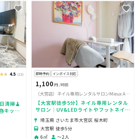
★★
★★★
4.5
即時予約
インボイス対応
(13)
1,100
円
/時間
（大宮店）ネイル専用レンタルサロンMieux Aブース
【大宮駅徒歩5分】ネイル専用レンタル
毎日清掃🧹
サロン｜UV&LEDライトやフットネイル
🎂キッチ
用品、ワゴンや集塵機も完備｜
埼玉県 さいたま市大宮区 桜木町
大宮駅 徒歩5分
6㎡
〜2人