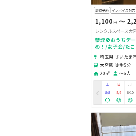
即時予約
インボイス対応
1,100
〜 2,
円
レンタルスペース大宮
禁煙🚫おうちデ
め！/女子会/たこ
埼玉県 さいたま
大宮駅 徒歩5分
20㎡
〜6人
土
日
月
8/8
8/9
8/10