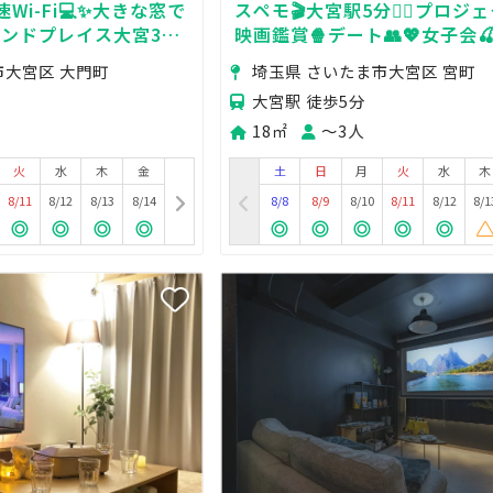
Wi-Fi💻✨大きな窓で
スペモ🎬大宮駅5分🚶‍♀️プロジ
ランドプレイス大宮3階
映画鑑賞🍿デート👥💖女子会
ム😊
💫497_CINEMA大宮2nd
市大宮区 大門町
埼玉県 さいたま市大宮区 宮町
大宮駅 徒歩5分
18㎡
〜3人
火
水
木
金
土
日
月
火
水
木
8/11
8/12
8/13
8/14
8/8
8/9
8/10
8/11
8/12
8/1