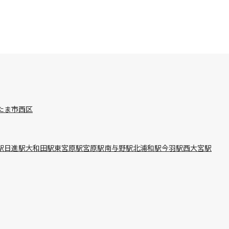
たま市西区
駅
日進駅
大和田駅
東宮原駅
宮原駅
南与野駅
北浦和駅
今羽駅
西大宮駅