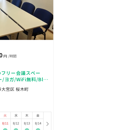
0
円
/時間
のフリー会議スペー
ヨガ/WiFi無料/Blu-
無料/映画鑑賞
市大宮区 桜木町
火
水
木
金
8/11
8/12
8/13
8/14