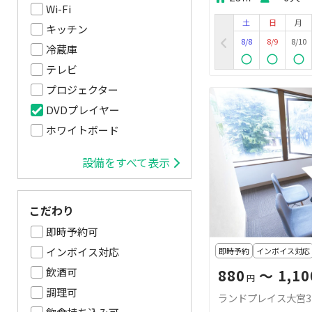
Wi-Fi
土
日
月
キッチン
8/8
8/9
8/10
冷蔵庫
テレビ
プロジェクター
DVDプレイヤー
ホワイトボード
設備をすべて表示
こだわり
即時予約可
インボイス対応
即時予約
インボイス対応
飲酒可
880
〜 1,10
円
調理可
ランドプレイス大宮