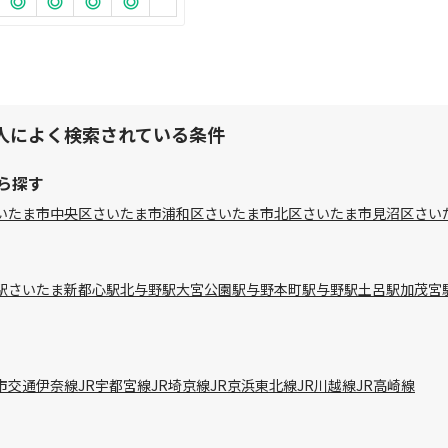
人によく検索されている条件
ら探す
いたま市中央区
さいたま市浦和区
さいたま市北区
さいたま市見沼区
さい
駅
さいたま新都心駅
北与野駅
大宮公園駅
与野本町駅
与野駅
土呂駅
加茂宮
市交通伊奈線
JR宇都宮線
JR埼京線
JR京浜東北線
JR川越線
JR高崎線