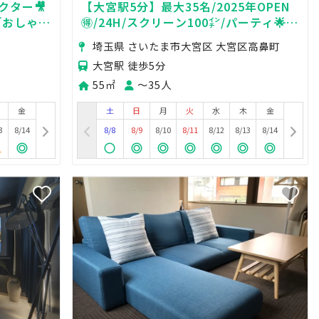
ェクター🎥
【大宮駅5分】最大35名/2025年OPEN
🍒おしゃれ
🉐/24H/スクリーン100㌅/パーティ🌟懇
親会💖
埼玉県 さいたま市大宮区 大宮区高鼻町
大宮駅 徒歩5分
55㎡
〜35人
金
土
日
月
火
水
木
金
3
8/14
8/8
8/9
8/10
8/11
8/12
8/13
8/14