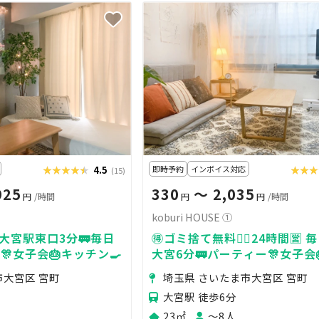
★★★★★
★★★★★
4.5
即時予約
インボイス対応
★★★
★★
(15)
925
330
〜 2,035
円
/時間
円
円
/時間
koburi HOUSE ①
大宮駅東口3分🚃毎日
🉐ゴミ捨て無料🙆‍♀️24時間🈺 
🎊女子会🎂キッチン🍳
大宮6分🚃パーティー🎊女子会
ン🍳
市大宮区 宮町
埼玉県 さいたま市大宮区 宮町
大宮駅 徒歩6分
23㎡
〜8人