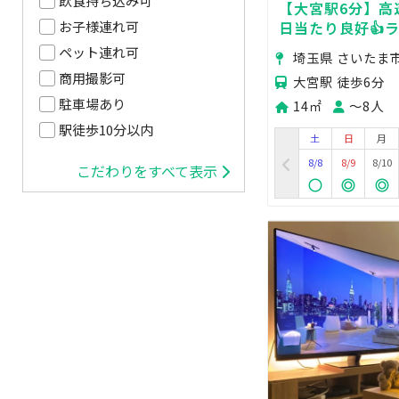
飲食持ち込み可
【大宮駅6分】高速
日当たり良好👍
お子様連れ可
ミーティングルー
ペット連れ可
埼玉県 さいたま
商用撮影可
大宮駅 徒歩6分
駐車場あり
14㎡
〜8人
駅徒歩10分以内
土
日
月
8/8
8/9
8/10
こだわりをすべて表示