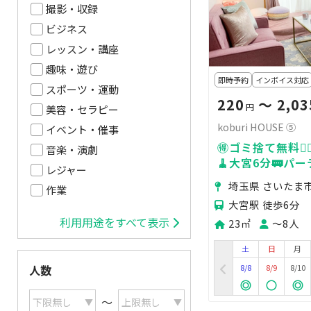
撮影・収録
ビジネス
レッスン・講座
趣味・遊び
即時予約
インボイス対応
スポーツ・運動
220
〜 2,03
円
美容・セラピー
koburi HOUSE ⑤
イベント・催事
🉐ゴミ捨て無料🙆‍
音楽・演劇
🧹大宮6分🚃パ
レジャー
チン🍳
埼玉県 さいたま
作業
大宮駅 徒歩6分
利用用途をすべて表示
23㎡
〜8人
土
日
月
8/8
8/9
8/10
人数
〜