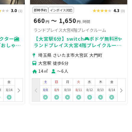
★★★
★★★
3.0
即時予約
インボイス対応
★★★★★
★★★★★
4.3
(1)
(3)
660
〜 1,650
円
円
/時間
ランドプレイス大宮4階ブレイクルーム
ェクター🎦
【大宮駅6分】switch🎮ボドゲ無料🃏✨
🍒おしゃれ
ランドプレイス大宮4階ブレイクルーム
🎉
埼玉県 さいたま市大宮区 大門町
大宮駅 徒歩6分
14㎡
〜6人
金
土
日
月
火
水
木
金
3
8/14
8/8
8/9
8/10
8/11
8/12
8/13
8/14