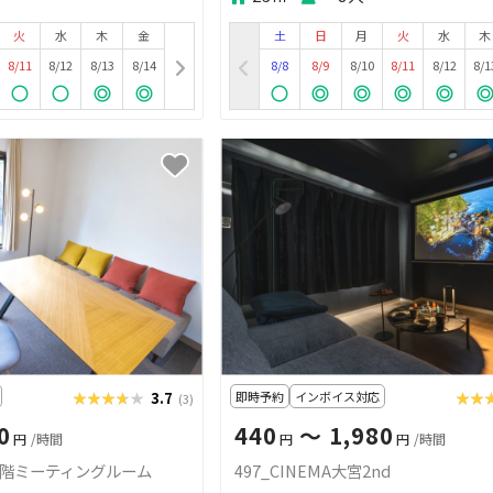
火
水
木
金
土
日
月
火
水
木
8/11
8/12
8/13
8/14
8/8
8/9
8/10
8/11
8/12
8/1
★★★★★
★★★★★
3.7
即時予約
インボイス対応
★★
★★
(3)
0
440
〜 1,980
円
/時間
円
円
/時間
3階ミーティングルーム
497_CINEMA大宮2nd