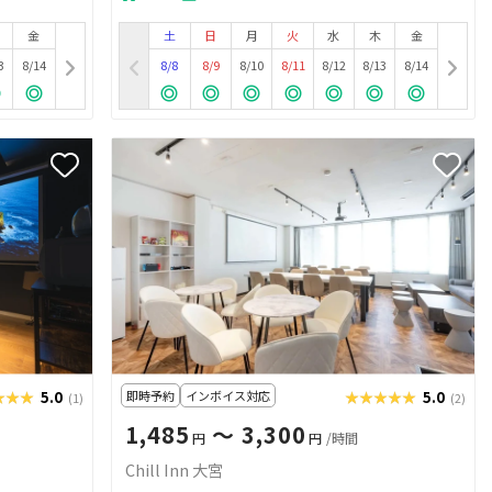
金
土
日
月
火
水
木
金
3
8/14
8/8
8/9
8/10
8/11
8/12
8/13
8/14
★★★
★★★
5.0
即時予約
インボイス対応
★★★★★
★★★★★
5.0
(1)
(2)
1,485
〜 3,300
円
円
/時間
Chill Inn 大宮