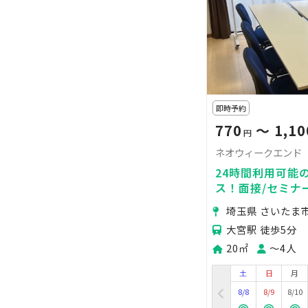
即時予約
770
〜 1,10
円
ネオウィークエンド
24時間利用可能
ス！面接/セミナー/
ray/ヨガマット
埼玉県 さいたま
大宮駅 徒歩5分
20㎡
〜4人
土
日
月
8/8
8/9
8/10