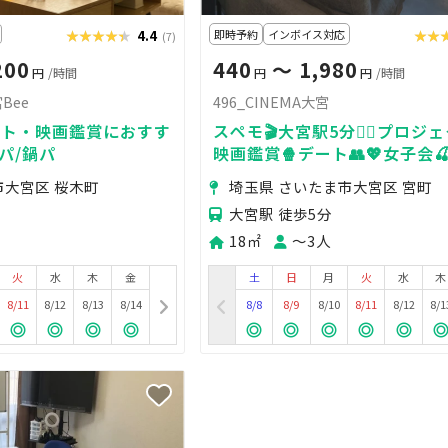
★★★★★
★★★★★
4.4
即時予約
インボイス対応
★★
★★
(7)
200
440
〜 1,980
円
/時間
円
円
/時間
Bee
496_CINEMA大宮
ート・映画鑑賞におすす
スペモ🎬大宮駅5分🚶‍♀️プロジ
パ/鍋パ
映画鑑賞🍿デート👥💖女子会
💫496_CINEMA大宮
市大宮区 桜木町
埼玉県 さいたま市大宮区 宮町
大宮駅 徒歩5分
18㎡
〜3人
火
水
木
金
土
日
月
火
水
木
8/11
8/12
8/13
8/14
8/8
8/9
8/10
8/11
8/12
8/1