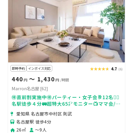
即時予約
インボイス対応
★★★★★
★★★★★
4.7
(6)
440
〜 1,430
円
円
/時間
Marron名古屋 [62]
🉐直前割実施中🉐パーティー・女子会🥂12名🙆‍♀️
名駅徒歩４分🚃超特大65㌅モニター📺ママ会/鑑
賞会/marron✨
愛知県 名古屋市中村区 則武
名古屋駅 徒歩4分
26㎡
〜9人