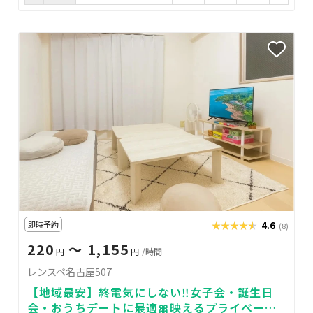
即時予約
★★★★★
★★★★★
4.6
(8)
220
〜 1,155
円
円
/時間
レンスペ名古屋507
【地域最安】終電気にしない‼️女子会・誕生日
会・おうちデートに最適🎀映えるプライベート