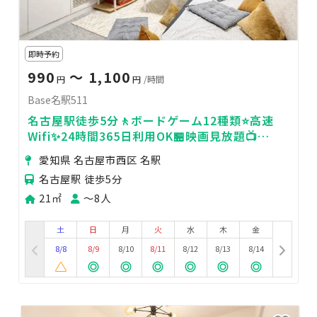
即時予約
990
〜 1,100
円
円
/時間
Base名駅511
名古屋駅徒歩5分🚶ボードゲーム12種類⭐高速
Wifi✨24時間365日利用OK🏪映画見放題📺
BRUNO飲み会🍺
愛知県 名古屋市西区 名駅
名古屋駅 徒歩5分
21㎡
〜8人
土
日
月
火
水
木
金
8/8
8/9
8/10
8/11
8/12
8/13
8/14