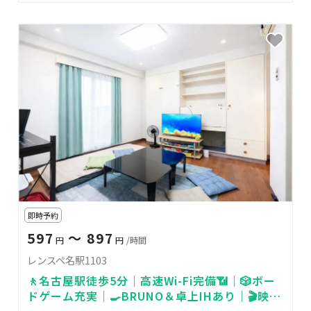
即時予約
597
〜 897
円
円
/時間
レンスペ名駅1103
🚶名古屋駅徒歩5分｜高速Wi-Fi完備📶｜🎲ボー
ドゲーム充実｜🍳BRUNO＆卓上IHあり｜🎬映画
見放題スペース🔌