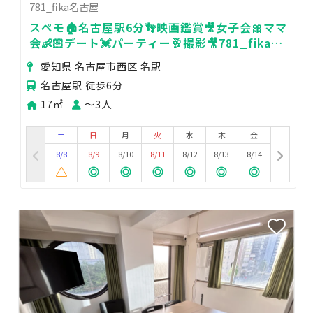
781_fika名古屋
スペモ🏠名古屋駅6分👣映画鑑賞🎥女子会🎀ママ
会👶🏻デート💓パーティー🥂撮影🎥781_fika名
古屋
愛知県 名古屋市西区 名駅
名古屋駅 徒歩6分
17㎡
〜3人
土
日
月
火
水
木
金
8/8
8/9
8/10
8/11
8/12
8/13
8/14