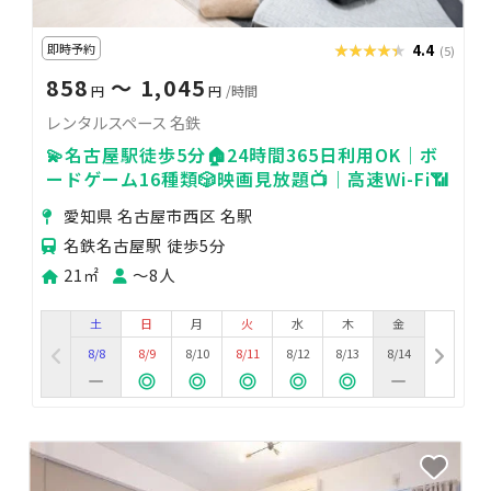
即時予約
★★★★★
★★★★★
4.4
(5)
858
〜 1,045
円
円
/時間
レンタルスペース 名鉄
💫名古屋駅徒歩5分🏠24時間365日利用OK｜ボ
ードゲーム16種類🎲映画見放題📺｜高速Wi-Fi📶
愛知県 名古屋市西区 名駅
名鉄名古屋駅 徒歩5分
21㎡
〜8人
土
日
月
火
水
木
金
8/8
8/9
8/10
8/11
8/12
8/13
8/14