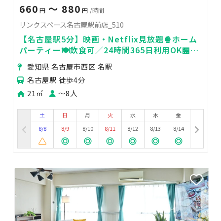
660
〜 880
円
円
/時間
リンクスペース名古屋駅前店_510
【名古屋駅5分】映画・Netflix見放題🍿ホーム
パーティー🍽飲食可／24時間365日利用OK🏪高
速Wifi✨
愛知県 名古屋市西区 名駅
名古屋駅 徒歩4分
21㎡
〜8人
土
日
月
火
水
木
金
8/8
8/9
8/10
8/11
8/12
8/13
8/14