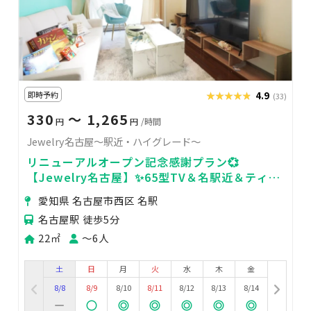
即時予約
★★★★★
★★★★★
4.9
(33)
330
〜 1,265
円
円
/時間
Jewelry名古屋～駅近・ハイグレード～
リニューアルオープン記念感謝プラン💞
【Jewelry名古屋】✨65型TV＆名駅近＆ティフ
ァニーブルー×大理石💎💝デート&女子会
愛知県 名古屋市西区 名駅
名古屋駅 徒歩5分
22㎡
〜6人
土
日
月
火
水
木
金
8/8
8/9
8/10
8/11
8/12
8/13
8/14