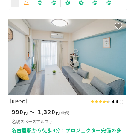
即時予約
★★★★★
★★★★★
4.4
(5)
990
〜 1,320
円
円
/時間
名駅スペースアルファ
名古屋駅から徒歩4分！プロジェクター完備の多