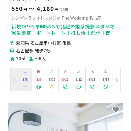
550
〜 4,180
円
円
/時間
シンデレラフォトスタジオ The Wedding 名古屋
新規OPEN🎀🏰SNSで話題の姫系撮影スタジオ
💓生誕祭｜ポートレート｜推し活｜配信｜商用
利用
愛知県 名古屋市中村区 亀島
名古屋駅 徒歩7分
30㎡
〜6人
土
日
月
火
水
木
金
8/8
8/9
8/10
8/11
8/12
8/13
8/14