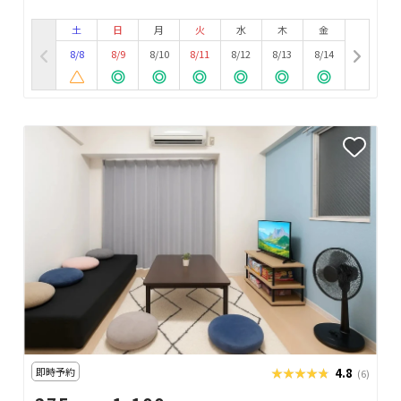
土
日
月
火
水
木
金
8/8
8/9
8/10
8/11
8/12
8/13
8/14
即時予約
★★★★★
★★★★★
4.8
(6)