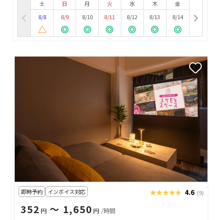
土
日
月
火
水
木
金
8/8
8/9
8/10
8/11
8/12
8/13
8/14
即時予約
インボイス対応
★★★★★
★★★★★
4.6
(9)
352
〜 1,650
円
円
/時間