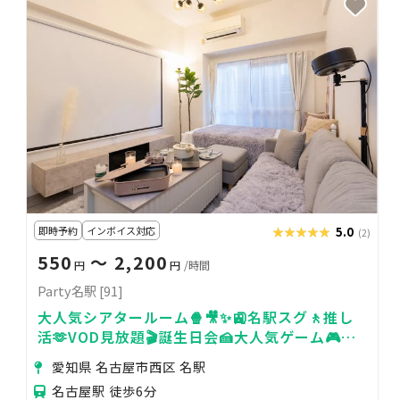
即時予約
インボイス対応
★★★★★
★★★★★
5.0
(2)
550
〜 2,200
円
円
/時間
Party名駅 [91]
大人気シアタールーム🍿🎥✨🚉名駅スグ🚶推し
活🫶VOD見放題🎬誕生日会🍰大人気ゲーム🎮🤍
[91]
愛知県 名古屋市西区 名駅
名古屋駅 徒歩6分