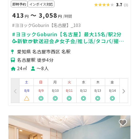
即時予約
インボイス対応
★★★★★
★★★★★
3.7
(3)
413
〜 3,058
円
円
/時間
#ヨヨックGoburin【名古屋】_103
#ヨヨックGoburin【名古屋】最大15名/駅2分
🥳新歓🍺歓送迎会🎉女子会/推し活/タコパ/撮
影/24H
愛知県 名古屋市西区 名駅
名古屋駅 徒歩4分
24㎡
〜8人
土
日
月
火
水
木
金
8/8
8/9
8/10
8/11
8/12
8/13
8/14