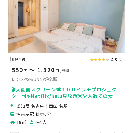
即時予約
★★★★★
★★★★★
4.3
(7)
550
〜 1,320
円
円
/時間
レンスペ⭐SUNNY＠名駅
🎬大画面スクリーン📽️１００インチプロジェク
ター付✨Netflix/hulu見放題💓少人数での女子
会、誕生日会、推し会、撮影に最適
愛知県 名古屋市西区 名駅
名古屋駅 徒歩6分
18㎡
〜4人