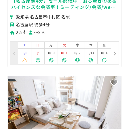
【名古屋駅4分】セール開催中！落ち着きのある
ハイセンスな会議室！ミーティング/会議/web
会議/セミナー/コワーキングスペースに
愛知県 名古屋市中村区 名駅
名古屋駅 徒歩4分
22㎡
〜8人
土
日
月
火
水
木
金
8/8
8/9
8/10
8/11
8/12
8/13
8/14