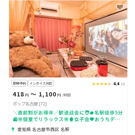
即時予約
インボイス対応
★★★★★
★★★★★
4.4
(5)
418
〜 1,100
円
円
/時間
ポップ名古屋 [72]
＼直前割がお得🉐／歓送迎会に🧑‍🎓名駅徒歩5分
🚉🉐個室でリラックス🉐🍿女子会💗おうちデー
ト🎀 [72]
愛知県 名古屋市西区 名駅