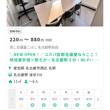
即時予約
220
〜 880
円
円
/時間
貸し会議室こはこ 名古屋駅前店
＼NEW OPEN！／コスパ抜群会議室ならここ！
地域最安値×駅ちか・名古屋駅３分・Wi-Fi・飲
食可・会議・テレワーク・オフ会
愛知県 名古屋市西区 名駅
名古屋駅 徒歩3分
11㎡
〜6人
土
日
月
火
水
木
金
8/8
8/9
8/10
8/11
8/12
8/13
8/14