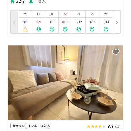
22㎡
〜8人
土
日
月
火
水
木
金
8/8
8/9
8/10
8/11
8/12
8/13
8/14
即時予約
インボイス対応
★★★★★
★★★★★
3.7
(17)