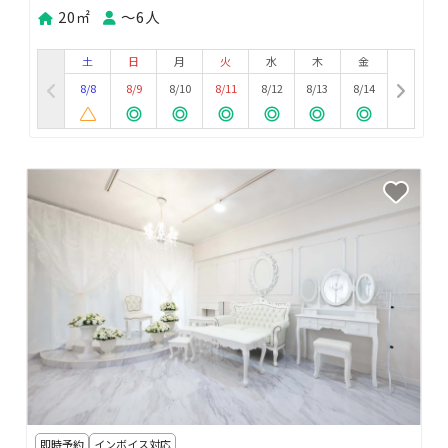
20㎡
〜6人
土
日
月
火
水
木
金
8/8
8/9
8/10
8/11
8/12
8/13
8/14
即時予約
インボイス対応