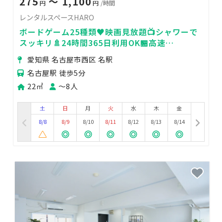
275
〜 1,100
円
円
/時間
レンタルスペースHARO
ボードゲーム25種類♥️映画見放題📺シャワーで
スッキリ🚿24時間365日利用OK🏪高速
Wifi✨BRUNO飲み会🍺
愛知県 名古屋市西区 名駅
名古屋駅 徒歩5分
22㎡
〜8人
土
日
月
火
水
木
金
8/8
8/9
8/10
8/11
8/12
8/13
8/14