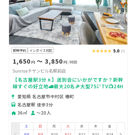
即時予約
インボイス対応
★★★★★
★★★★★
5.0
(7)
1,650
〜 3,850
円
円
/時間
Sunriseチサンビル名駅前店
【名古屋駅3分🚶】送別会にいかがですか？新幹
線すぐの好立地🚄最大20名🎉大型75㌅TV📺24H
愛知県 名古屋市中村区 椿町
名古屋駅 徒歩3分
36㎡
〜20人
土
日
月
火
水
木
金
8/8
8/9
8/10
8/11
8/12
8/13
8/14