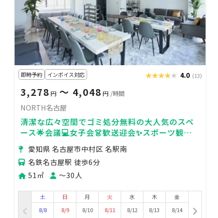
即時予約
インボイス対応
★★★★★
★★★★★
4.0
(13)
3,278
〜 4,048
円
円
/時間
NORTH名古屋
清潔な広々空間でゴミ処分無料の大人気のスペ
ース🌟会議💻女子会👗歓送迎会✨スポーツ観戦
⚽️などに
愛知県 名古屋市中村区 名駅南
名鉄名古屋駅 徒歩6分
51㎡
〜30人
土
日
月
火
水
木
金
8/8
8/9
8/10
8/11
8/12
8/13
8/14