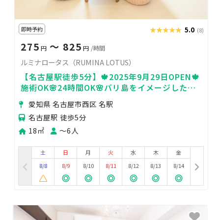
即時予約
★★★★★
★★★★★
5.0
(8)
275
〜 825
円
円
/時間
ルミナロータス（RUMINA LOTUS）
【名古屋駅徒歩5分】🍁2025年9月29日OPEN🍁
施術OK🌸24時間OK🌸バリ島をイメージした癒
し空間🌸
愛知県 名古屋市西区 名駅
名古屋駅 徒歩5分
18㎡
〜6人
土
日
月
火
水
木
金
8/8
8/9
8/10
8/11
8/12
8/13
8/14