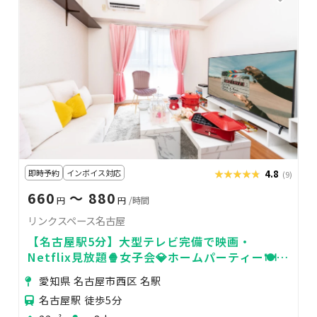
即時予約
インボイス対応
★★★★★
★★★★★
4.8
(9)
660
〜 880
円
円
/時間
リンクスペース名古屋
【名古屋駅5分】大型テレビ完備で映画・
Netflix見放題🍿女子会💎ホームパーティー🍽飲
食OK／24時間365日利用OK🏪高速Wifi✨
愛知県 名古屋市西区 名駅
名古屋駅 徒歩5分