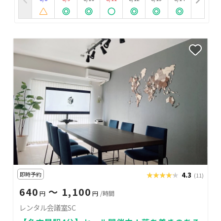
即時予約
★★★★★
★★★★★
4.3
(11)
640
〜 1,100
円
円
/時間
レンタル会議室SC