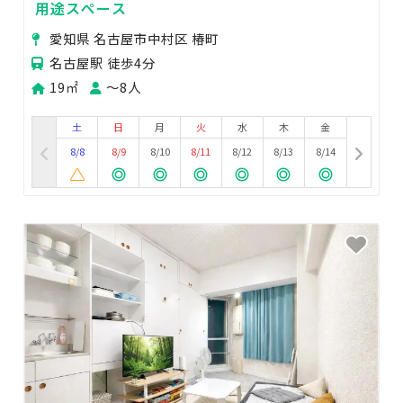
用途スペース
愛知県 名古屋市中村区 椿町
名古屋駅 徒歩4分
19㎡
〜8人
土
日
月
火
水
木
金
8/8
8/9
8/10
8/11
8/12
8/13
8/14