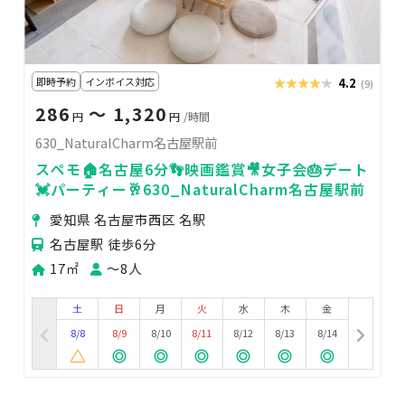
即時予約
インボイス対応
★★★★★
★★★★★
4.2
(9)
286
〜 1,320
円
円
/時間
630_NaturalCharm名古屋駅前
スペモ🏠名古屋6分👣映画鑑賞🎥女子会🎂デート
💓パーティー🥂630_NaturalCharm名古屋駅前
愛知県 名古屋市西区 名駅
名古屋駅 徒歩6分
17㎡
〜8人
土
日
月
火
水
木
金
8/8
8/9
8/10
8/11
8/12
8/13
8/14