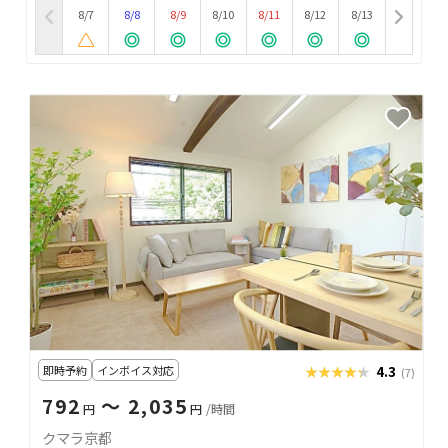
8/7
8/8
8/9
8/10
8/11
8/12
8/13
即時予約
インボイス対応
★★★★★
★★★★★
4.3
(7)
792
〜 2,035
円
円
/時間
クマラ京都