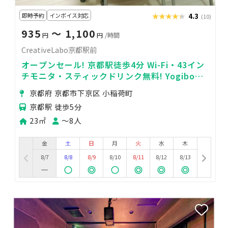
即時予約
インボイス対応
★★★★★
★★★★★
4.3
(10)
935
〜 1,100
円
円
/時間
CreativeLabo京都駅前
オープンセール! 京都駅徒歩4分 Wi-Fi・43イン
チモニタ・スティックドリンク無料! Yogiboソ
ファ完備で会議やセミナーを快適に！
京都府 京都市下京区 小稲荷町
京都駅 徒歩5分
23㎡
〜8人
金
土
日
月
火
水
木
8/7
8/8
8/9
8/10
8/11
8/12
8/13