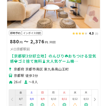
即時予約
インボイス対応
★★★★★
★★★★★
4.3
(3)
880
〜 2,376
円
円
/時間
メロ京都駅前
【京都駅3分好立地】のんびり☘️おちつける空気
感💎ゴミ捨て無料🧹大人気ゲーム機
🎮/BRUNO♡女子会/ママ会/推し活✊撮影📸/ビ
京都府 京都市南区 東九条南山王町
ジネス/会議
京都駅 徒歩3分
26㎡
〜8人
金
土
日
月
火
水
木
8/7
8/8
8/9
8/10
8/11
8/12
8/13