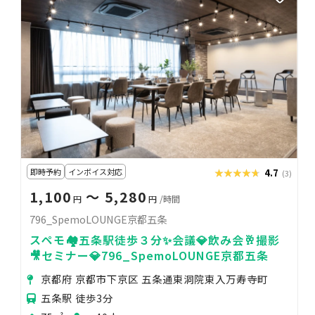
即時予約
インボイス対応
★★★★★
★★★★★
4.7
(3)
1,100
〜 5,280
円
円
/時間
796_SpemoLOUNGE京都五条
スペモ🏘️五条駅徒歩３分✨会議💎飲み会🥂撮影
🎥セミナー💎796_SpemoLOUNGE京都五条
京都府 京都市下京区 五条通東洞院東入万寿寺町
五条駅 徒歩3分