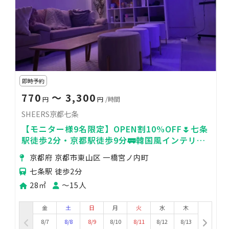
即時予約
770
〜 3,300
円
円
/時間
SHEERS京都七条
【モニター様9名限定】OPEN割10%OFF🌷七条
駅徒歩2分・京都駅徒歩9分🚃韓国風インテリア
🤍推し活やSNSの撮影会📷
京都府 京都市東山区 一橋宮ノ内町
七条駅 徒歩2分
28㎡
〜15人
金
土
日
月
火
水
木
8/7
8/8
8/9
8/10
8/11
8/12
8/13