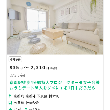
即時予約
935
〜 2,310
円
円
/時間
OASIS京都
京都駅徒歩4分🚃特大プロジェクター🍿女子会🎁
おうちデート💖人をダメにする1日中だらだら空
間💓
京都府 京都市下京区 材木町
七条駅 徒歩5分
24㎡
〜10人