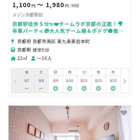
1,100
〜 1,980
円
円
/時間
メゾン京都駅前
京都駅徒歩５分✨❤️チームラボ京都の正面！🎥
卒業パーティ🎁大人気ゲーム機＆ボドゲ🎃推し
会🎀女子会🎀ママ会🎀
京都府 京都市南区 東九条東岩本町
京都駅 徒歩5分
22㎡
〜10人
金
土
日
月
火
水
木
8/7
8/8
8/9
8/10
8/11
8/12
8/13