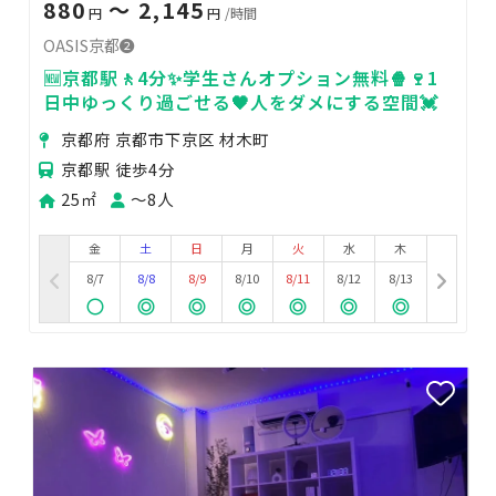
880
〜 2,145
円
円
/時間
OASIS京都❷
🆕京都駅🚶4分✨学生さんオプション無料🍿🍷1
日中ゆっくり過ごせる🖤人をダメにする空間💓
京都府 京都市下京区 材木町
京都駅 徒歩4分
25㎡
〜8人
金
土
日
月
火
水
木
8/7
8/8
8/9
8/10
8/11
8/12
8/13