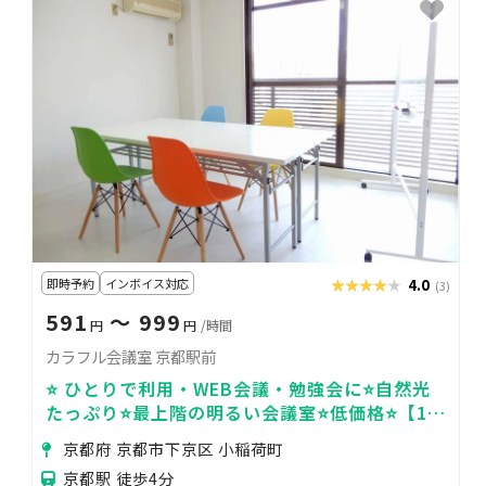
即時予約
インボイス対応
★★★★★
★★★★★
4.0
(3)
591
〜 999
円
円
/時間
カラフル会議室 京都駅前
⭐️ ひとりで利用・WEB会議・勉強会に⭐️自然光
たっぷり⭐️最上階の明るい会議室⭐️低価格⭐️【1日
7,700円】⭐️＜カラフル会議室🌈＞
京都府 京都市下京区 小稲荷町
京都駅 徒歩4分