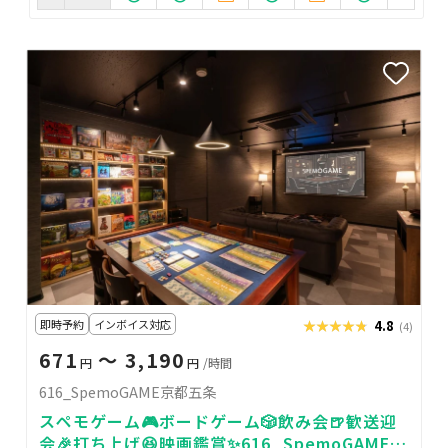
即時予約
インボイス対応
★★★★★
★★★★★
4.8
(4)
671
〜 3,190
円
円
/時間
616_SpemoGAME京都五条
スペモゲーム🎮ボードゲーム🎲飲み会🍺歓送迎
会🎉打ち上げ😆映画鑑賞✨616_SpemoGAME京