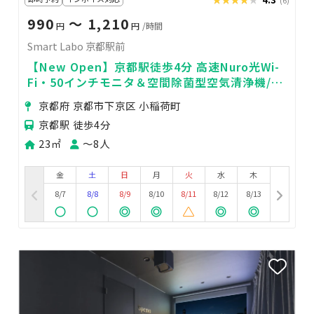
(6)
990
〜 1,210
円
円
/時間
Smart Labo 京都駅前
【New Open】京都駅徒歩4分 高速Nuro光Wi-
Fi・50インチモニタ＆空間除菌型空気清浄機/除
菌グッズ/ドリンク無料！
京都府 京都市下京区 小稲荷町
京都駅 徒歩4分
23㎡
〜8人
金
土
日
月
火
水
木
8/7
8/8
8/9
8/10
8/11
8/12
8/13