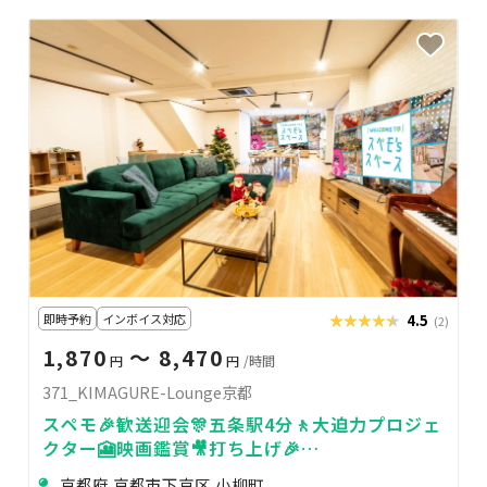
即時予約
インボイス対応
★★★★★
★★★★★
4.5
(2)
1,870
〜 8,470
円
円
/時間
371_KIMAGURE-Lounge京都
スペモ🎉歓送迎会🎊五条駅4分🚶大迫力プロジェ
クター🎦映画鑑賞🎥打ち上げ🎉
371_KIMAGURE-Lounge京都
京都府 京都市下京区 小柳町