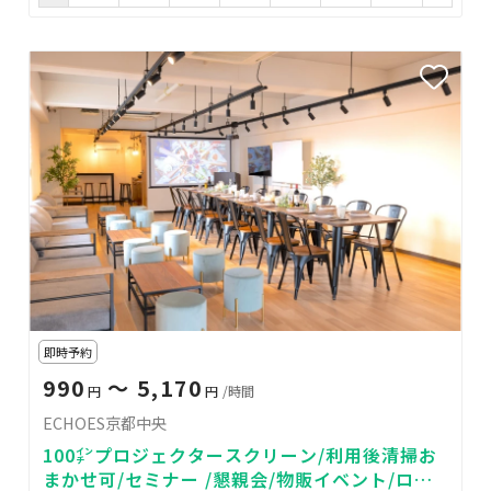
即時予約
990
〜 5,170
円
円
/時間
ECHOES京都中央
100㌅プロジェクタースクリーン/利用後清掃お
まかせ可/セミナー /懇親会/物販イベント/ロケ