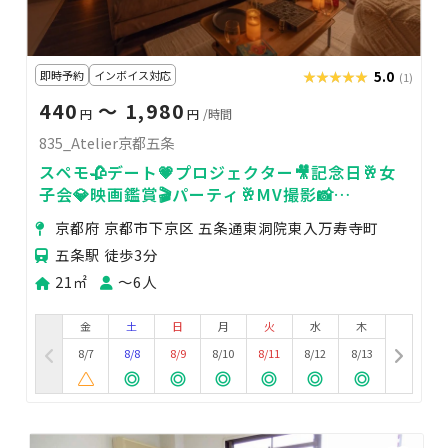
即時予約
インボイス対応
★★★★★
★★★★★
5.0
(1)
440
〜 1,980
円
円
/時間
835_Atelier京都五条
スペモ🥀デート💗プロジェクター🎥記念日🥂女
子会💎映画鑑賞🎬️パーティ🥂MV撮影📸
835_Atelier京都五条
京都府 京都市下京区 五条通東洞院東入万寿寺町
五条駅 徒歩3分
21㎡
〜6人
金
土
日
月
火
水
木
8/7
8/8
8/9
8/10
8/11
8/12
8/13