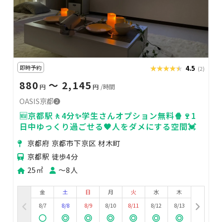
即時予約
★★★★★
★★★★★
4.5
(2)
880
〜 2,145
円
円
/時間
OASIS京都❷
🆕京都駅🚶4分✨学生さんオプション無料🍿🍷1
日中ゆっくり過ごせる🖤人をダメにする空間💓
京都府 京都市下京区 材木町
京都駅 徒歩4分
25㎡
〜8人
金
土
日
月
火
水
木
8/7
8/8
8/9
8/10
8/11
8/12
8/13