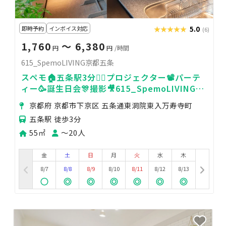
即時予約
インボイス対応
★★★★★
★★★★★
5.0
(6)
1,760
〜 6,380
円
円
/時間
615_SpemoLIVING京都五条
スペモ🏠五条駅3分🚶‍♀️プロジェクター📽️パーテ
ィー🥳誕生日会🎊撮影🎥615_SpemoLIVING京
都五条
京都府 京都市下京区 五条通東洞院東入万寿寺町
五条駅 徒歩3分
55㎡
〜20人
金
土
日
月
火
水
木
8/7
8/8
8/9
8/10
8/11
8/12
8/13