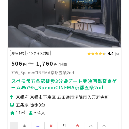
即時予約
インボイス対応
★★★★★
★★★★★
4.4
(5)
506
〜 1,760
円
円
/時間
795_SpemoCINEMA京都五条2nd
スペモ🎥五条駅徒歩3分🚉デート💗映画鑑賞🍿ゲ
ーム🎮795_SpemoCINEMA京都五条2nd
京都府 京都市下京区 五条通東洞院東入万寿寺町
五条駅 徒歩3分
11㎡
〜4人
金
土
日
月
火
水
木