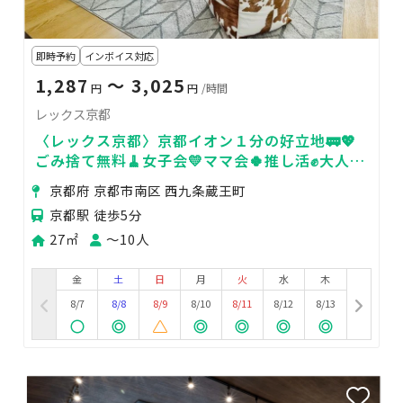
即時予約
インボイス対応
1,287
〜 3,025
円
円
/時間
レックス京都
〈レックス京都〉京都イオン１分の好立地🚃💖
ごみ捨て無料🧹女子会💛ママ会🍀推し活✊️大人気
ゲーム機🎮ビジネス💻️
京都府 京都市南区 西九条蔵王町
京都駅 徒歩5分
27㎡
〜10人
金
土
日
月
火
水
木
8/7
8/8
8/9
8/10
8/11
8/12
8/13