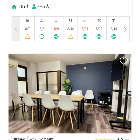
20㎡
〜5人
金
土
日
月
火
水
木
8/7
8/8
8/9
8/10
8/11
8/12
8/13
即時予約
インボイス対応
★★★★★
★★★★★
4.3