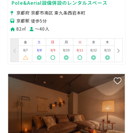
Pole&Aerial設備併設のレンタルスペース
京都府 京都市南区 東九条西岩本町
京都駅 徒歩5分
82㎡
〜40人
金
土
日
月
火
水
木
8/7
8/8
8/9
8/10
8/11
8/12
8/13