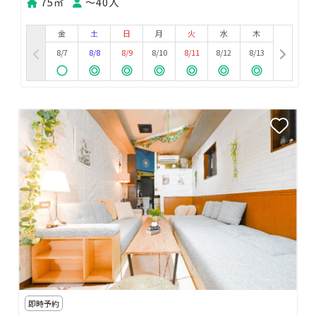
75㎡
〜40人
金
土
日
月
火
水
木
8/7
8/8
8/9
8/10
8/11
8/12
8/13
即時予約