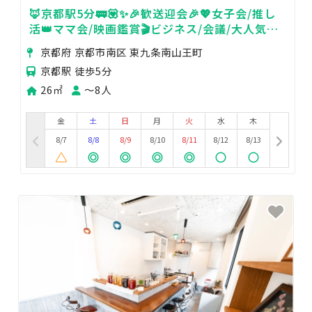
🦊京都駅5分🚃💟✨🎉歓送迎会🎉💖女子会/推し
活👑ママ会/映画鑑賞🎬ビジネス/会議/大人気ゲ
ーム機🎮Fire TV🎊
京都府 京都市南区 東九条南山王町
京都駅 徒歩5分
26㎡
〜8人
金
土
日
月
火
水
木
8/7
8/8
8/9
8/10
8/11
8/12
8/13