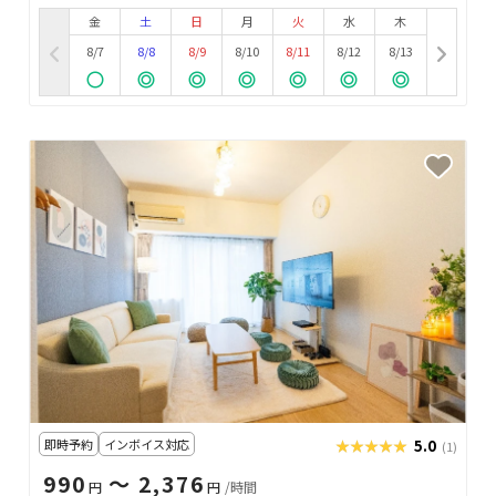
金
土
日
月
火
水
木
8/7
8/8
8/9
8/10
8/11
8/12
8/13
即時予約
インボイス対応
★★★★★
★★★★★
5.0
(1)
990
〜 2,376
円
円
/時間