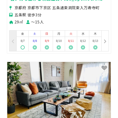
都五条
京都府 京都市下京区 五条通東洞院東入万寿寺町
五条駅 徒歩3分
29㎡
〜15人
金
土
日
月
火
水
木
8/7
8/8
8/9
8/10
8/11
8/12
8/13