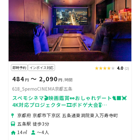
即時予約
インボイス対応
★★★★★
★★★★★
4.0
(2)
484
〜 2,090
円
円
/時間
618_SpemoCINEMA京都五条
スペモシネマ🎬映画鑑賞👀おしゃれデート🐈‍⬛💓
4K対応プロジェクター🎞ボドゲ大会🎖️
618_SpemoCINEMA京都五条
京都府 京都市下京区 五条通東洞院東入万寿寺町
五条駅 徒歩3分
14㎡
〜4人