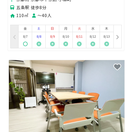
五条駅 徒歩8分
110㎡
〜40人
金
土
日
月
火
水
木
8/7
8/8
8/9
8/10
8/11
8/12
8/13