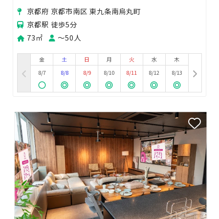
撮影に◎オシャレな内装のスペース
京都府 京都市南区 東九条南烏丸町
京都駅 徒歩5分
73㎡
〜50人
金
土
日
月
火
水
木
8/7
8/8
8/9
8/10
8/11
8/12
8/13