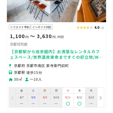
リクエスト予約
インボイス対応
★★★★★
★★★★★
4.0
(4)
1,100
〜 3,630
円
円
/時間
京都焙煎屋
【京都駅から徒歩圏内】お洒落なレンタルカフ
ェスペース/世界遺産東寺まですぐの好立地/Wi-
Fiや音楽スピーカー完備
京都府 京都市南区 東寺東門前町
京都駅 徒歩15分
30㎡
〜10人
金
土
日
月
火
水
木
8/7
8/8
8/9
8/10
8/11
8/12
8/13