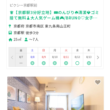
ピクシー京都駅前
🧚【京都駅3分好立地】🚃のんびり☘️清潔💎ゴミ
捨て無料🧹大人気ゲーム機🎮/BRUNO♡女子会/
ママ会/推し活✊撮影📸
京都府 京都市南区 東九条南山王町
京都駅 徒歩3分
25㎡
〜7人
金
土
日
月
火
水
木
8/7
8/8
8/9
8/10
8/11
8/12
8/13