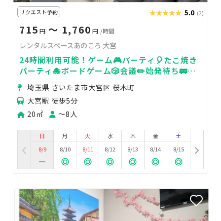
リクエスト予約
★★★★★
★★★★★
5.0
(2)
715
〜 1,760
円
円
/時間
レンタルスペースあのころ 大宮
24時間利用可能！ゲーム🎮パーティ🎈たこ焼き
パーティ🐙ボードゲーム🎲会議✏️始発待ち🚃な
ど
埼玉県 さいたま市大宮区 桜木町
大宮駅 徒歩5分
20㎡
〜8人
日
月
火
水
木
金
土
8/9
8/10
8/11
8/12
8/13
8/14
8/15