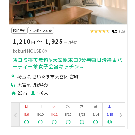
即時予約
インボイス対応
★★★★★
★★★★★
4.5
(15)
1,210
〜 1,925
円
円
/時間
koburi HOUSE ②
🉐ゴミ捨て無料✨大宮駅東口3分🚃毎日清掃🧹パ
ーティー🎊女子会🎂キッチン🍳
埼玉県 さいたま市大宮区 宮町
大宮駅 徒歩4分
23㎡
〜6人
日
月
火
水
木
金
土
8/9
8/10
8/11
8/12
8/13
8/14
8/15