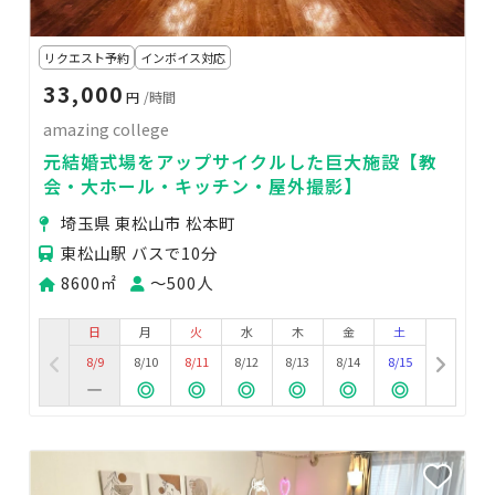
リクエスト予約
インボイス対応
33,000
円
/時間
amazing college
元結婚式場をアップサイクルした巨大施設【教
会・大ホール・キッチン・屋外撮影】
埼玉県 東松山市 松本町
東松山駅 バスで10分
8600㎡
〜500人
日
月
火
水
木
金
土
8/9
8/10
8/11
8/12
8/13
8/14
8/15