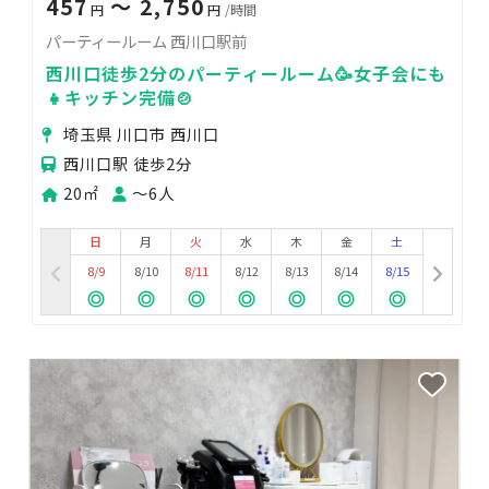
457
〜 2,750
円
円
/時間
パーティールーム 西川口駅前
西川口徒歩2分のパーティールーム🥳女子会にも
👧キッチン完備🍲
埼玉県 川口市 西川口
西川口駅 徒歩2分
20㎡
〜6人
日
月
火
水
木
金
土
8/9
8/10
8/11
8/12
8/13
8/14
8/15