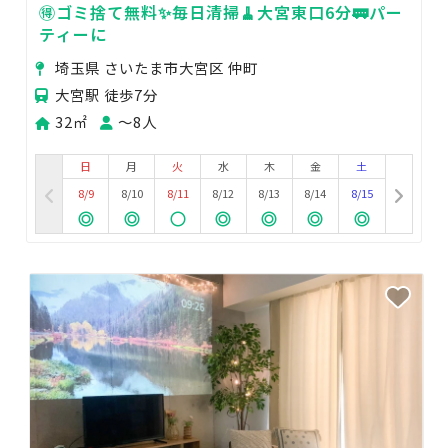
🉐ゴミ捨て無料✨毎日清掃🧹大宮東口6分🚃パー
ティーに
埼玉県 さいたま市大宮区 仲町
大宮駅 徒歩7分
32㎡
〜8人
日
月
火
水
木
金
土
8/9
8/10
8/11
8/12
8/13
8/14
8/15