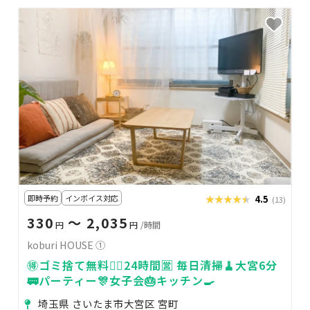
即時予約
インボイス対応
★★★★★
★★★★★
4.5
(13)
330
〜 2,035
円
円
/時間
koburi HOUSE ①
🉐ゴミ捨て無料🙆‍♀️24時間🈺 毎日清掃🧹大宮6分
🚃パーティー🎊女子会🎂キッチン🍳
埼玉県 さいたま市大宮区 宮町