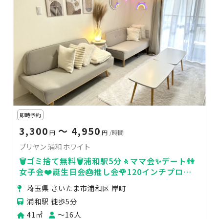
即時予約
3,300
〜 4,950
円
円
/時間
ブリヤン 浦和 ホワイト
🗑️ゴミ捨て無料🗑️浦和駅5分🚶ママ会✨デート👫
女子会❤️誕生日会🎂推し会🌹120インチプロジ
ェクター
埼玉県 さいたま市浦和区 岸町
浦和駅 徒歩5分
41㎡
〜16人