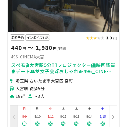
即時予約
インボイス対応
★★★★★
★★★★★
3.0
(1)
440
〜 1,980
円
円
/時間
496_CINEMA大宮
スペモ🎬大宮駅5分🚶‍♀️プロジェクター🎦映画鑑賞
🍿デート👥💖女子会🍒おしゃれ💫496_CINEMA
大宮
埼玉県 さいたま市大宮区 宮町
大宮駅 徒歩5分
18㎡
〜3人
日
月
火
水
木
金
土
8/9
8/10
8/11
8/12
8/13
8/14
8/15