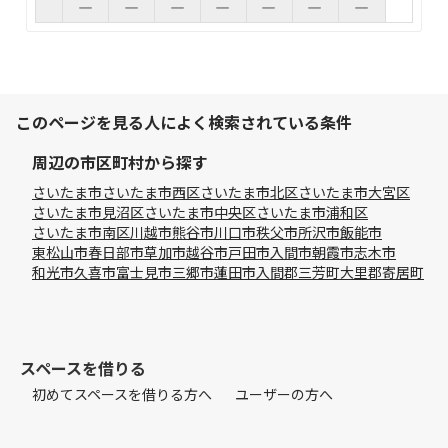
このページを見る人によく検索されている条件
周辺の市区町村から探す
さいたま市
さいたま市西区
さいたま市北区
さいたま市大宮区
さいたま市見沼区
さいたま市中央区
さいたま市浦和区
さいたま市南区
川越市
熊谷市
川口市
秩父市
所沢市
飯能市
東松山市
春日部市
草加市
越谷市
戸田市
入間市
朝霞市
志木市
和光市
久喜市
富士見市
三郷市
蓮田市
入間郡三芳町
大里郡寄居町
スペースを借りる
初めてスペースを借りる方へ
ユーザーの方へ