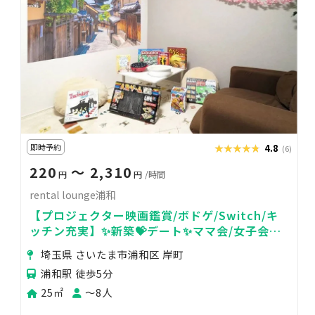
即時予約
★★★★★
★★★★★
4.8
(6)
220
〜 2,310
円
円
/時間
rental lounge浦和
【プロジェクター映画鑑賞/ボドゲ/Switch/キ
ッチン充実】✨新築💝デート✨ママ会/女子会
👩‍❤️‍💋‍👨ゴミ無料
埼玉県 さいたま市浦和区 岸町
浦和駅 徒歩5分
25㎡
〜8人