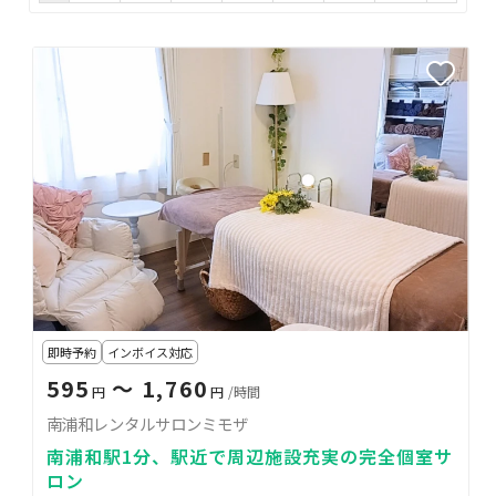
即時予約
インボイス対応
595
〜 1,760
円
円
/時間
南浦和レンタルサロンミモザ
南浦和駅1分、駅近で周辺施設充実の完全個室サ
ロン