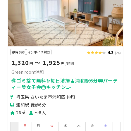
即時予約
インボイス対応
★★★★★
★★★★★
4.3
(24)
1,320
〜 1,925
円
円
/時間
Green room浦和
🉐ゴミ捨て無料✨毎日清掃🧹浦和駅6分🚃パーテ
ィー🎊女子会🎂キッチン🍳
埼玉県 さいたま市浦和区 仲町
浦和駅 徒歩6分
26㎡
〜8人
日
月
火
水
木
金
土