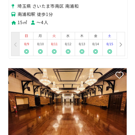
埼玉県 さいたま市南区 南浦和
南浦和駅 徒歩1分
15㎡
〜4人
日
月
火
水
木
金
土
8/9
8/10
8/11
8/12
8/13
8/14
8/15