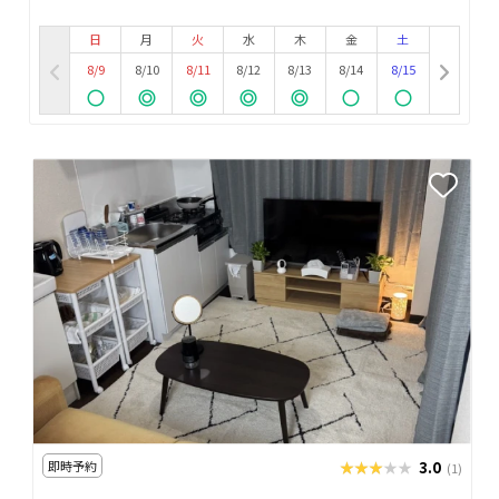
日
月
火
水
木
金
土
8/9
8/10
8/11
8/12
8/13
8/14
8/15
即時予約
★★★★★
★★★★★
3.0
(1)