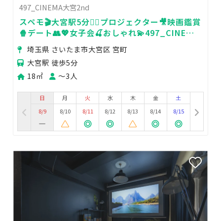
497_CINEMA大宮2nd
スペモ🎬大宮駅5分🚶‍♀️プロジェクター🎥映画鑑賞
🍿デート👥💖女子会🍒おしゃれ💫497_CINEMA
大宮2nd
埼玉県 さいたま市大宮区 宮町
大宮駅 徒歩5分
18㎡
〜3人
日
月
火
水
木
金
土
8/9
8/10
8/11
8/12
8/13
8/14
8/15