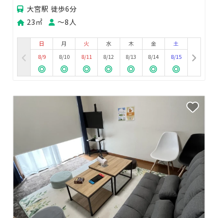
大宮駅 徒歩6分
23㎡
〜8人
日
月
火
水
木
金
土
8/9
8/10
8/11
8/12
8/13
8/14
8/15