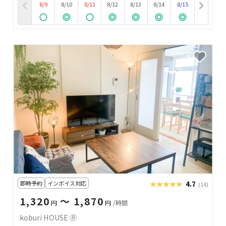
8/9
8/10
8/11
8/12
8/13
8/14
8/15
即時予約
インボイス対応
★★★★★
★★★★★
4.7
(14)
1,320
〜 1,870
円
円
/時間
koburi HOUSE ⑧