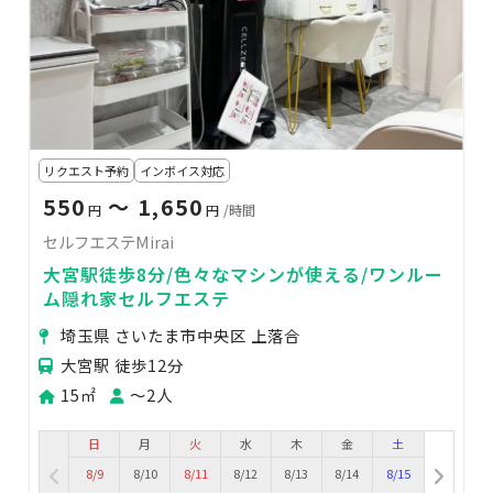
リクエスト予約
インボイス対応
550
〜 1,650
円
円
/時間
セルフエステMirai
大宮駅徒歩8分/色々なマシンが使える/ワンルー
ム隠れ家セルフエステ
埼玉県 さいたま市中央区 上落合
大宮駅 徒歩12分
15㎡
〜2人
日
月
火
水
木
金
土
8/9
8/10
8/11
8/12
8/13
8/14
8/15