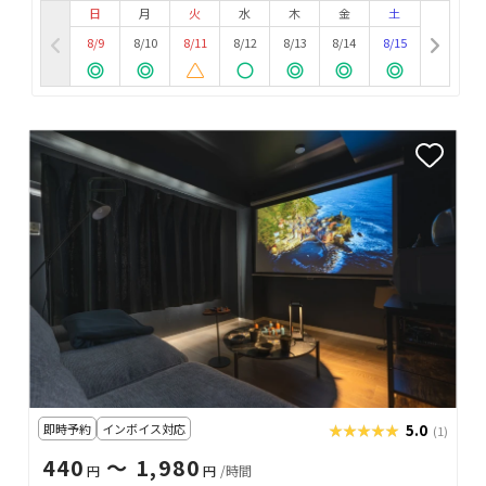
日
月
火
水
木
金
土
8/9
8/10
8/11
8/12
8/13
8/14
8/15
即時予約
インボイス対応
★★★★★
★★★★★
5.0
(1)
440
〜 1,980
円
円
/時間