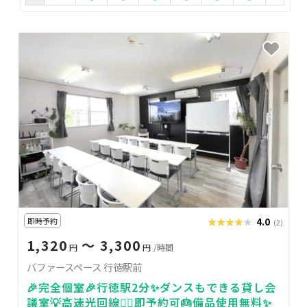
即時予約
★★★★★
★★★★★
4.0
(2)
1,320
〜 3,300
円
円
/時間
バファースペース 行徳駅前
🎉完全個室🎉行徳駅2分✨ダンスもできる貸し会
議室💡高速光回線🚴‍♂️即予約可🎂備品使用無料✨