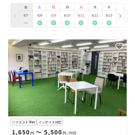
金
土
日
月
火
水
木
8/7
8/8
8/9
8/10
8/11
8/12
8/13
リクエスト予約
インボイス対応
1,650
〜 5,500
円
円
/時間