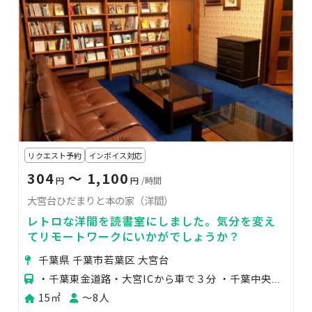
リクエスト予約
インボイス対応
304
〜 1,100
円
円
/時間
大宮台ひだまりと本の家（洋間）
レトロな洋間を読書室にしました。気分を変え
てリモートワークにいかがでしょうか？
千葉県 千葉市若葉区 大宮台
・千葉東金道路・大宮ICから車で３分 ・千葉中央バスの「大宮団地」が最寄りとなります。 そこ
15㎡
〜8人