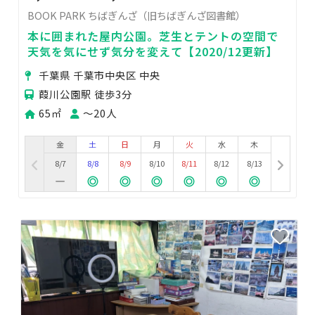
BOOK PARK ちばぎんざ（旧ちばぎんざ図書館）
本に囲まれた屋内公園。芝生とテントの空間で
天気を気にせず気分を変えて【2020/12更新】
千葉県 千葉市中央区 中央
葭川公園駅 徒歩3分
65㎡
〜20人
金
土
日
月
火
水
木
8/7
8/8
8/9
8/10
8/11
8/12
8/13