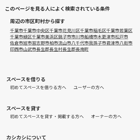
このページを見る人によく検索されている条件
周辺の市区町村から探す
千葉市
千葉市中央区
千葉市花見川区
千葉市稲毛区
千葉市若葉区
千葉市緑区
千葉市美浜区
銚子市
市川市
船橋市
木更津市
松戸市
佐倉市
旭市
習志野市
柏市
流山市
八千代市
我孫子市
君津市
八街市
印西市
山武市
長生郡長生村
長生郡長南町
スペースを借りる
初めてスペースを借りる方へ
ユーザーの方へ
スペースを貸す
初めてスペースを貸す・掲載する方へ
オーナーの方へ
カシカシについて