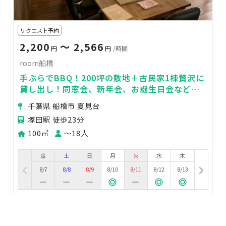
リクエスト予約
2,200
〜 2,566
円
円
/時間
room船橋
手ぶらでBBQ！200坪の敷地＋古民家1棟贅沢に
貸し出し！同窓会、新年会、お誕生日会など大
人数でも楽しめる！
千葉県 船橋市 夏見台
塚田駅 徒歩23分
100㎡
〜18人
金
土
日
月
火
水
木
8/7
8/8
8/9
8/10
8/11
8/12
8/13