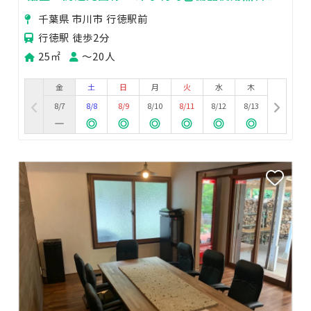
千葉県 市川市 行徳駅前
行徳駅 徒歩2分
25㎡
〜20人
金
土
日
月
火
水
木
8/7
8/8
8/9
8/10
8/11
8/12
8/13