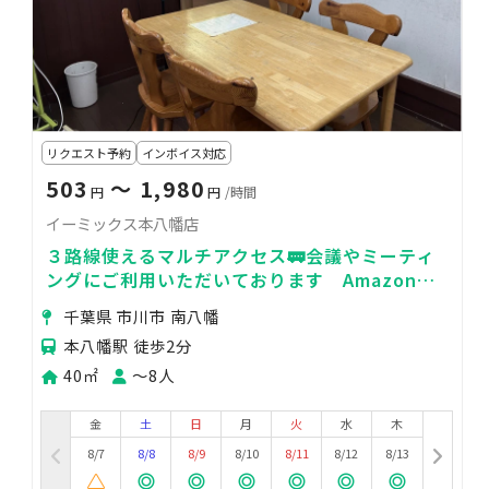
リクエスト予約
インボイス対応
503
〜 1,980
円
円
/時間
イーミックス本八幡店
３路線使えるマルチアクセス🚃会議やミーティ
ングにご利用いただいております Amazonプ
ライム利用可能動画
千葉県 市川市 南八幡
本八幡駅 徒歩2分
40㎡
〜8人
金
土
日
月
火
水
木
8/7
8/8
8/9
8/10
8/11
8/12
8/13