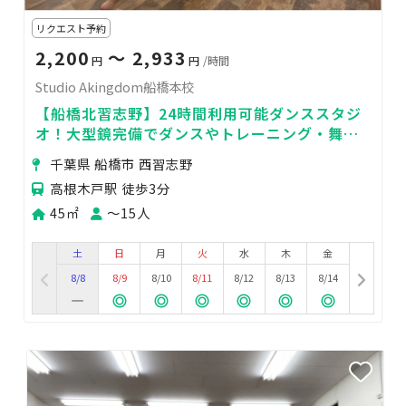
リクエスト予約
2,200
〜 2,933
円
円
/時間
Studio Akingdom船橋本校
【船橋北習志野】24時間利用可能ダンススタジ
オ！大型鏡完備でダンスやトレーニング・舞台
稽古に
千葉県 船橋市 西習志野
高根木戸駅 徒歩3分
45㎡
〜15人
土
日
月
火
水
木
金
8/8
8/9
8/10
8/11
8/12
8/13
8/14