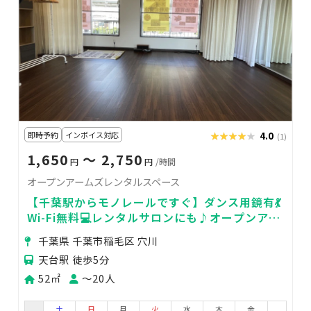
即時予約
インボイス対応
★★★★★
★★★★★
4.0
(1)
1,650
〜 2,750
円
円
/時間
オープンアームズレンタルスペース
【千葉駅からモノレールですぐ】ダンス用鏡有💃
Wi-Fi無料💻レンタルサロンにも♪オープンアー
ムズレンタルスペース
千葉県 千葉市稲毛区 穴川
天台駅 徒歩5分
52㎡
〜20人
土
日
月
火
水
木
金