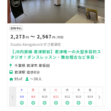
即時予約
2,273
〜 2,567
円
円
/時間
Studio Akingdomかずさ君津校
【JR内房線 君津駅前】君津唯一の大型多目的ス
タジオ！ダンスレッスン・舞台稽古など多目的
にご利用可能
千葉県 君津市 東坂田
君津駅 徒歩8分
95㎡
〜30人
土
日
月
火
水
木
金
8/8
8/9
8/10
8/11
8/12
8/13
8/14