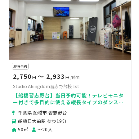
即時予約
2,750
〜 2,933
円
円
/時間
Studio Akingdom習志野台校 1st
【船橋習志野台】当日予約可能！テレビモニタ
ー付きで多目的に使える縦長タイプのダンスス
タジオ
千葉県 船橋市 習志野台
船橋日大前駅 徒歩19分
50㎡
〜20人