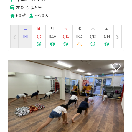
柏駅 徒歩5分
60㎡
〜20人
土
日
月
火
水
木
金
8/8
8/9
8/10
8/11
8/12
8/13
8/14