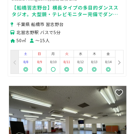
【船橋習志野台】横長タイプの多目的ダンスス
タジオ。大型鏡・テレビモニター完備でダンス
レッスン・動画撮影に
千葉県 船橋市 習志野台
北習志野駅 バスで5分
50㎡
〜15人
土
日
月
火
水
木
金
8/8
8/9
8/10
8/11
8/12
8/13
8/14