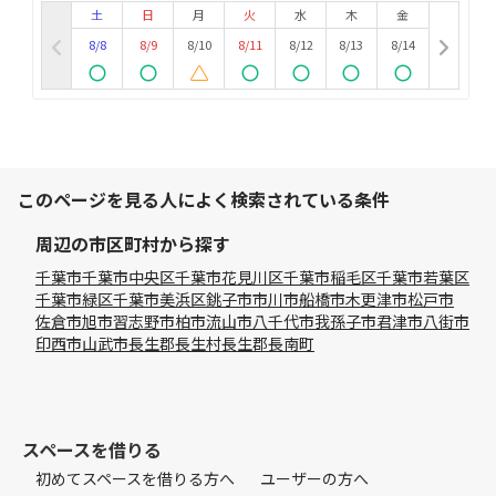
土
日
月
火
水
木
金
8/8
8/9
8/10
8/11
8/12
8/13
8/14
このページを見る人によく検索されている条件
周辺の市区町村から探す
千葉市
千葉市中央区
千葉市花見川区
千葉市稲毛区
千葉市若葉区
千葉市緑区
千葉市美浜区
銚子市
市川市
船橋市
木更津市
松戸市
佐倉市
旭市
習志野市
柏市
流山市
八千代市
我孫子市
君津市
八街市
印西市
山武市
長生郡長生村
長生郡長南町
スペースを借りる
初めてスペースを借りる方へ
ユーザーの方へ