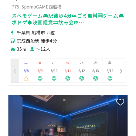
775_SpemoGAME西船橋
スペモゲーム🎮駅徒歩4分👟ゴミ無料🆓ゲーム🎮
ボドゲ♠️映画鑑賞🎞️飲み会🍺
775_SpemoGAME西船橋
千葉県 船橋市 西船
京成西船駅 徒歩4分
35㎡
〜12人
土
日
月
火
水
木
金
8/8
8/9
8/10
8/11
8/12
8/13
8/14