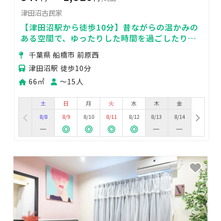
津田沼古民家
【津田沼駅から徒歩10分】昔ながらの温かみの
ある空間で、ゆったりした時間を過ごしたり、
仲間と楽しいひとときをシェア
千葉県 船橋市 前原西
津田沼駅 徒歩10分
66㎡
〜15人
土
日
月
火
水
木
金
8/8
8/9
8/10
8/11
8/12
8/13
8/14