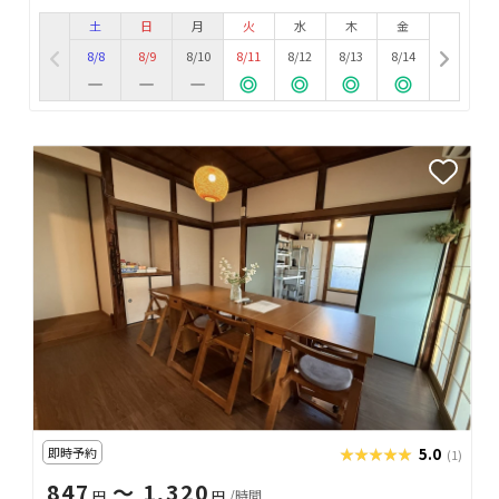
土
日
月
火
水
木
金
8/8
8/9
8/10
8/11
8/12
8/13
8/14
即時予約
★★★★★
★★★★★
5.0
(1)
847
〜 1,320
円
円
/時間