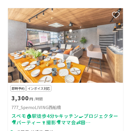
即時予約
インボイス対応
3,300
円
/時間
777_SpemoLIVING西船橋
スペモ🏠駅徒歩4分✨キッチン🍳プロジェクター
🎥パーティー🍷撮影🎥ママ会👶🏻
777_SpemoLIVING西船橋