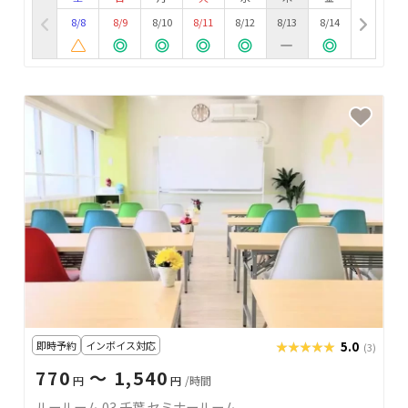
8/8
8/9
8/10
8/11
8/12
8/13
8/14
即時予約
インボイス対応
★★★★★
★★★★★
5.0
(3)
770
〜 1,540
円
円
/時間
ルールーム 03 千葉 セミナールーム