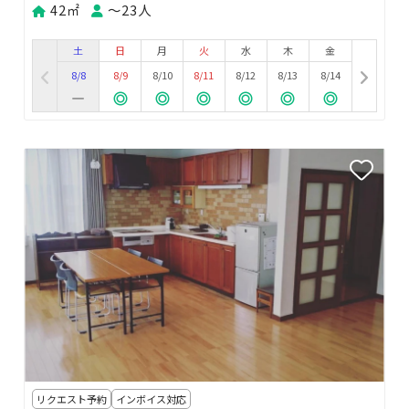
42㎡
〜23人
土
日
月
火
水
木
金
8/8
8/9
8/10
8/11
8/12
8/13
8/14
リクエスト予約
インボイス対応