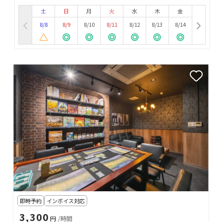
土
日
月
火
水
木
金
8/8
8/9
8/10
8/11
8/12
8/13
8/14
即時予約
インボイス対応
3,300
円
/時間