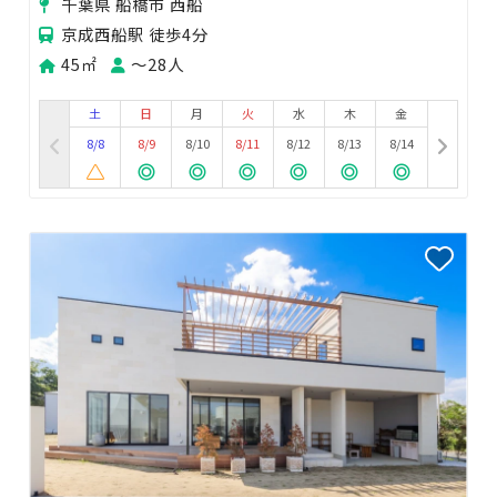
千葉県 船橋市 西船
京成西船駅 徒歩4分
45㎡
〜28人
土
日
月
火
水
木
金
8/8
8/9
8/10
8/11
8/12
8/13
8/14