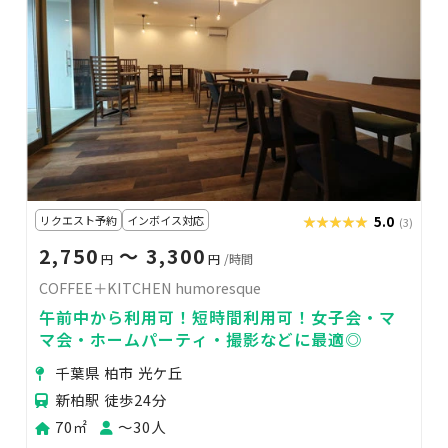
リクエスト予約
インボイス対応
★★★★★
★★★★★
5.0
(3)
2,750
〜 3,300
円
円
/時間
COFFEE＋KITCHEN humoresque
午前中から利用可！短時間利用可！女子会・マ
マ会・ホームパーティ・撮影などに最適◎
千葉県 柏市 光ケ丘
新柏駅 徒歩24分
70㎡
〜30人