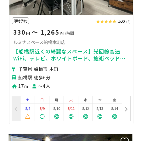
即時予約
★★★★★
★★★★★
5.0
(2)
330
〜 1,265
円
円
/時間
ルミナスペース船橋本町店
【船橋駅近くの綺麗なスペース】光回線高速
WiFi、テレビ、ホワイトボード、施術ベッド完
備☆会議/打合せ/オンライン/サロンに最適
千葉県 船橋市 本町
船橋駅 徒歩6分
17㎡
〜4人
土
日
月
火
水
木
金
8/8
8/9
8/10
8/11
8/12
8/13
8/14