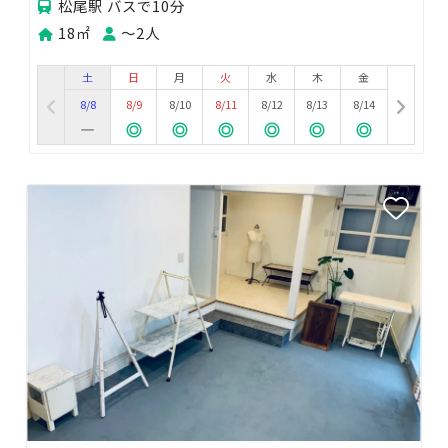
松尾駅 バスで10分
18㎡
〜2人
土
日
月
火
水
木
金
8/8
8/9
8/10
8/11
8/12
8/13
8/14