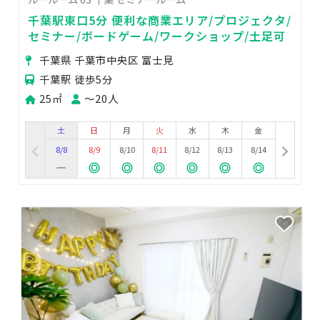
千葉駅東口5分 便利な商業エリア/プロジェクタ/
セミナー/ボードゲーム/ワークショップ/土足可
千葉県 千葉市中央区 富士見
千葉駅 徒歩5分
25㎡
〜20人
土
日
月
火
水
木
金
8/8
8/9
8/10
8/11
8/12
8/13
8/14