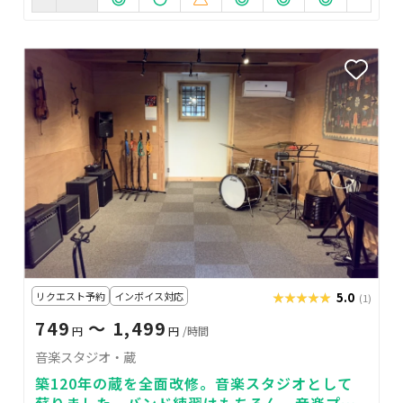
リクエスト予約
インボイス対応
★★★★★
★★★★★
5.0
(1)
749
〜 1,499
円
円
/時間
音楽スタジオ・蔵
築120年の蔵を全面改修。音楽スタジオとして
蘇りました。バンド練習はもちろん、音楽プロ