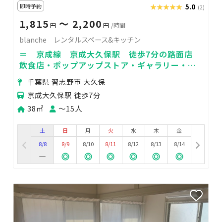
即時予約
★★★★★
★★★★★
5.0
(2)
1,815
〜 2,200
円
円
/時間
blanche レンタルスペース&キッチン
＝ 京成線 京成大久保駅 徒歩7分の路面店
飲食店・ポップアップストア・ギャラリー・研
修・パーティーなど多目的に使用可能 ＝
千葉県 習志野市 大久保
京成大久保駅 徒歩7分
38㎡
〜15人
土
日
月
火
水
木
金
8/8
8/9
8/10
8/11
8/12
8/13
8/14