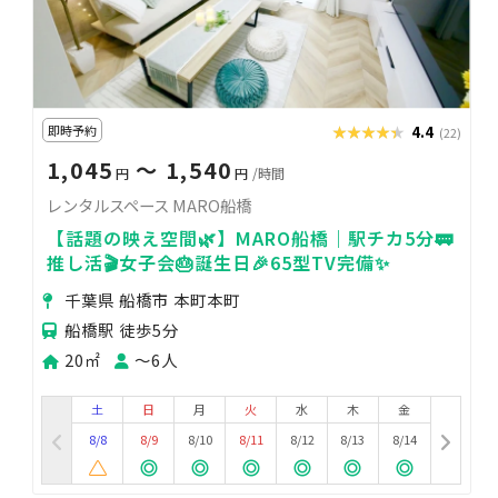
即時予約
★★★★★
★★★★★
4.4
(22)
1,045
〜 1,540
円
円
/時間
レンタルスペース MARO船橋
【話題の映え空間🌿】MARO船橋｜駅チカ5分🚃
推し活🎬女子会🎂誕生日🎉65型TV完備✨
千葉県 船橋市 本町本町
船橋駅 徒歩5分
20㎡
〜6人
土
日
月
火
水
木
金
8/8
8/9
8/10
8/11
8/12
8/13
8/14