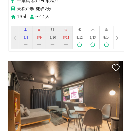
千葉県 松戸市 東松戸
東松戸駅 徒歩2分
19㎡
〜14人
土
日
月
火
水
木
金
8/8
8/9
8/10
8/11
8/12
8/13
8/14