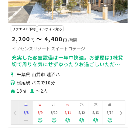
リクエスト予約
インボイス対応
2,200
〜 4,400
円
円
/時間
イノセンスリゾート スイートコテージ
充実した客室設備は一年中快適。お部屋は1棟貸
切で周りを気にせずゆったりお過ごしいただけ
ます。
千葉県 山武市 蓮沼ハ
松尾駅 バスで10分
18㎡
〜2人
土
日
月
火
水
木
金
8/8
8/9
8/10
8/11
8/12
8/13
8/14