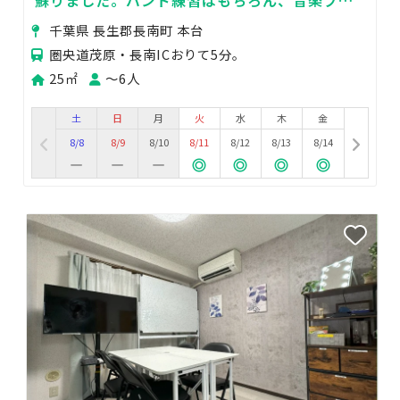
モビデオ作製などにも最適！
千葉県 長生郡長南町 本台
圏央道茂原・長南ICおりて5分。
25㎡
〜6人
土
日
月
火
水
木
金
8/8
8/9
8/10
8/11
8/12
8/13
8/14