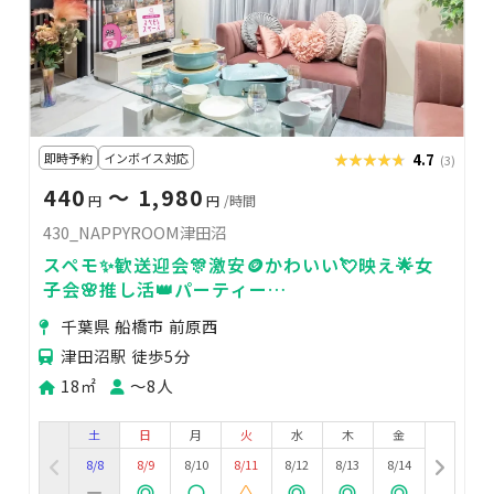
即時予約
インボイス対応
★★★★★
★★★★★
4.7
(3)
440
〜 1,980
円
円
/時間
430_NAPPYROOM津田沼
スペモ✨歓送迎会🎊激安🪙かわいい💘映え🌟女
子会🌸推し活👑パーティー
🎶430_NAPPYROOM津田沼
千葉県 船橋市 前原西
津田沼駅 徒歩5分
18㎡
〜8人
土
日
月
火
水
木
金
8/8
8/9
8/10
8/11
8/12
8/13
8/14