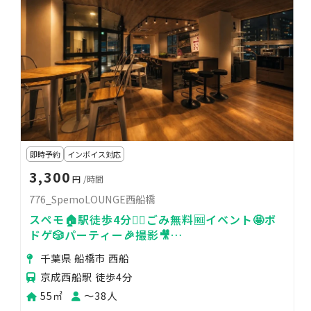
即時予約
インボイス対応
3,300
円
/時間
776_SpemoLOUNGE西船橋
スペモ🏠駅徒歩4分🚶‍♀️ごみ無料🆓イベント🤩ボ
ドゲ🎲パーティー🎉撮影🎥
776_SpemoLOUNGE西船橋
千葉県 船橋市 西船
京成西船駅 徒歩4分
55㎡
〜38人