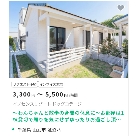
リクエスト予約
インボイス対応
3,300
〜 5,500
円
円
/時間
イノセンスリゾート ドッグコテージ
～わんちゃんと散歩の合間の休息に～お部屋は1
棟貸切で周りを気にせずゆったりお過ごし頂け
ます。わんちゃん同伴でのBBQも！
千葉県 山武市 蓮沼ハ