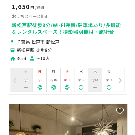
1,650
円
/時間
おうちスペースflat
新松戸駅徒歩8分/Wi-Fi完備/駐車場あり/多機能
なレンタルスペース！撮影照明機材・施術台・
ホワイトボード・菓子製造許可あり
千葉県 松戸市 新松戸
新松戸駅 徒歩8分
36㎡
〜10人
土
日
月
火
水
木
金
8/8
8/9
8/10
8/11
8/12
8/13
8/14