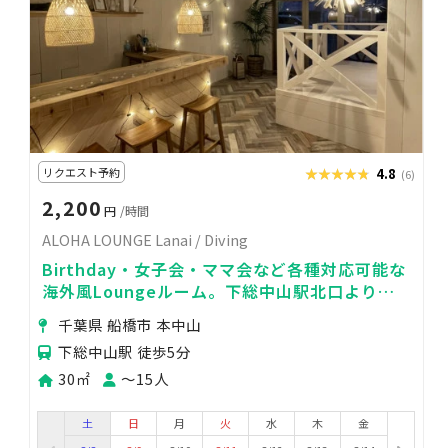
リクエスト予約
★★★★★
★★★★★
4.8
(6)
2,200
円
/時間
ALOHA LOUNGE Lanai / Diving
Birthday・女子会・ママ会など各種対応可能な
海外風Loungeルーム。下総中山駅北口より徒
歩5分！
千葉県 船橋市 本中山
下総中山駅 徒歩5分
30㎡
〜15人
土
日
月
火
水
木
金