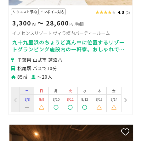
リクエスト予約
インボイス対応
★★★★★
★★★★★
4.0
(2)
3,300
〜 28,600
円
円
/時間
イノセンスリゾート ヴィラ棟内パーティールーム
九十九里浜のちょうど真ん中に位置するリゾー
トグランピング施設内の一軒家。おしゃれで
広々としたパーティールームをご利用いただけ
千葉県 山武市 蓮沼ハ
ます！
松尾駅 バスで10分
85㎡
〜20人
土
日
月
火
水
木
金
8/8
8/9
8/10
8/11
8/12
8/13
8/14