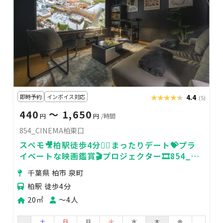
即時予約
インボイス対応
★★★★★
★★★★★
4.4
(5)
440
〜 1,650
円
円
/時間
854_CINEMA柏東口
スペモ🎥柏駅徒歩4分🚶‍♀️まったりデート💝プラ
イベートな映画鑑賞🎬️プロジェクター🎞️854_
CINEMA柏東口
千葉県 柏市 泉町
柏駅 徒歩4分
20㎡
〜4人
土
日
月
火
水
木
金