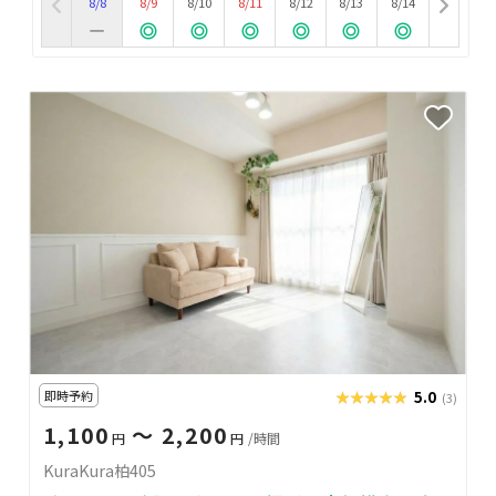
8/8
8/9
8/10
8/11
8/12
8/13
8/14
即時予約
★★★★★
★★★★★
5.0
(3)
1,100
〜 2,200
円
円
/時間
KuraKura柏405