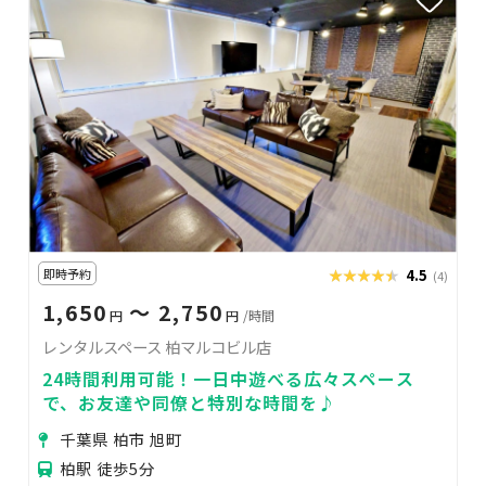
即時予約
★★★★★
★★★★★
4.5
(4)
1,650
〜 2,750
円
円
/時間
レンタルスペース 柏マルコビル店
24時間利用可能！一日中遊べる広々スペース
で、お友達や同僚と特別な時間を♪
千葉県 柏市 旭町
柏駅 徒歩5分