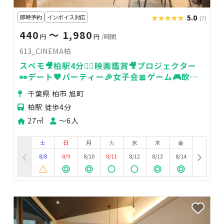
即時予約
インボイス対応
★★★★★
★★★★★
5.0
(7)
440
〜 1,980
円
円
/時間
613_CINEMA柏
スペモ🎥柏駅4分🚶‍♀️映画鑑賞🎥プロジェクター
👀デート💖パーティー🎉女子会🎀ゲーム🎮飲み
会🥂613_CINEMA柏
千葉県 柏市 旭町
柏駅 徒歩4分
27㎡
〜6人
土
日
月
火
水
木
金
8/8
8/9
8/10
8/11
8/12
8/13
8/14