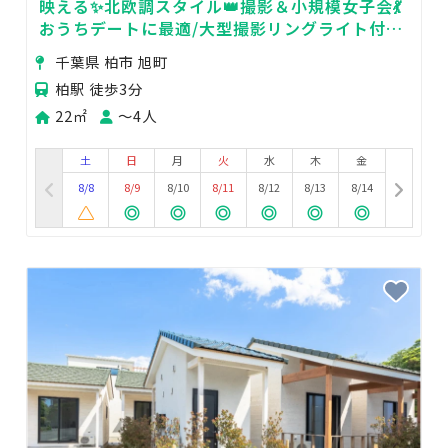
映える✨北欧調スタイル👑撮影＆小規模女子会💃
おうちデートに最適/大型撮影リングライト付
【エレベーター有/段差なし✨】
千葉県 柏市 旭町
柏駅 徒歩3分
22㎡
〜4人
土
日
月
火
水
木
金
8/8
8/9
8/10
8/11
8/12
8/13
8/14