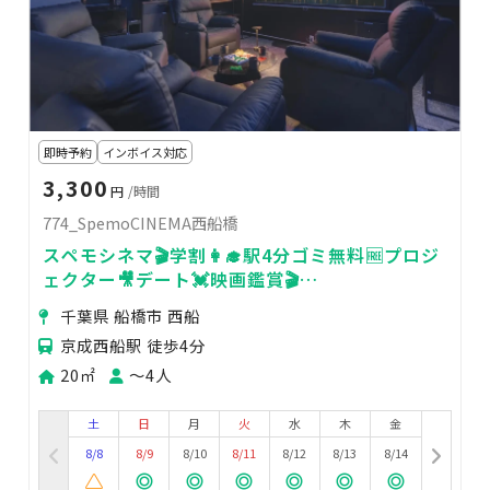
即時予約
インボイス対応
3,300
円
/時間
774_SpemoCINEMA西船橋
スペモシネマ🎬学割👩‍🎓駅4分ゴミ無料🆓プロジ
ェクター🎥デート💓映画鑑賞🎬
774_SpemoCINEMA西船橋
千葉県 船橋市 西船
京成西船駅 徒歩4分
20㎡
〜4人
土
日
月
火
水
木
金
8/8
8/9
8/10
8/11
8/12
8/13
8/14