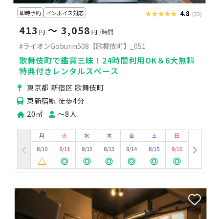
即時予約
インボイス対応
★★★★★
★★★★★
4.8
(33)
413
〜 3,058
円
円
/時間
#ライオンGoburin508【歌舞伎町】_051
歌舞伎町で鑑賞三昧！24時間利用OK＆6大無料
特典付きレンタルスペース
東京都 新宿区 歌舞伎町
東新宿駅 徒歩4分
20㎡
〜8人
月
火
水
木
金
土
日
8/10
8/11
8/12
8/13
8/14
8/15
8/16