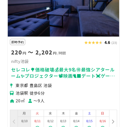
即時予約
★★★★★
★★★★★
4.6
(23)
220
〜 2,202
円
円
/時間
nifty池袋
セレコレ🌳価格破壊💰最大9名🉐最強シアタール
ーム✨プロジェクター📽️映画🐈‍⬛デート💓ゲーム
🎮女子会💗推し活🌟24H🏪nifty池袋
東京都 豊島区 池袋
池袋駅 徒歩6分
20㎡
〜9人
月
火
水
木
金
土
日
8/10
8/11
8/12
8/13
8/14
8/15
8/16