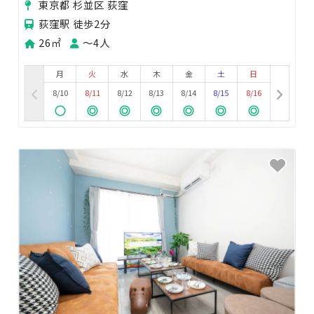
東京都 杉並区 荻窪
荻窪駅 徒歩2分
26㎡
〜4人
月
火
水
木
金
土
日
8/10
8/11
8/12
8/13
8/14
8/15
8/16