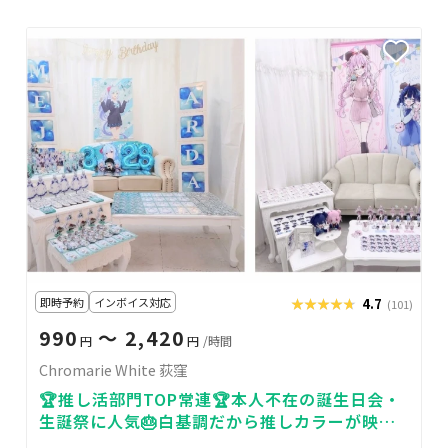
即時予約
インボイス対応
★★★★★
★★★★★
4.7
(101)
990
〜 2,420
円
円
/時間
Chromarie White 荻窪
🏆推し活部門TOP常連🏆本人不在の誕生日会・
生誕祭に人気🎂白基調だから推しカラーが映え
る✨駅🏃1分