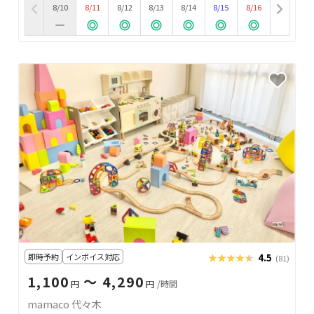
8/10
8/11
8/12
8/13
8/14
8/15
8/16
即時予約
インボイス対応
★★★★★
★★★★★
4.5
(81)
1,100
〜 4,290
円
円
/時間
mamaco 代々木