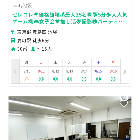
leafy池袋
セレコレ🌳価格破壊💰最大25名🉐駅5分🥳大人気
ゲーム機🎮女子会💗推し活🌟撮影📷パーティ🥂
24H🏪飲み会🍻leafy池袋
東京都 豊島区 池袋
要町駅 徒歩6分
30㎡
〜16人
月
火
水
木
金
土
日
8/10
8/11
8/12
8/13
8/14
8/15
8/16