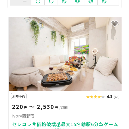
即時予約
★★★★★
★★★★★
4.3
(43)
220
〜 2,530
円
円
/時間
ivory西新宿
セレコレ🌳価格破壊💰最大15名🉐駅6分🥳ゲーム