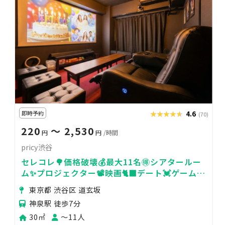
即時予約
★★★★★
★★★★★
4.6
(70)
220
〜 2,530
円
円
/時間
pricy渋谷
セレコレ🌳価格破壊💰最大11名🉐シアタールー
ム✨プロジェクター📽️映画🐈‍⬛デート💓ゲーム🎮
女子会💗pricy渋谷
東京都 渋谷区 道玄坂
神泉駅 徒歩7分
30㎡
〜11人