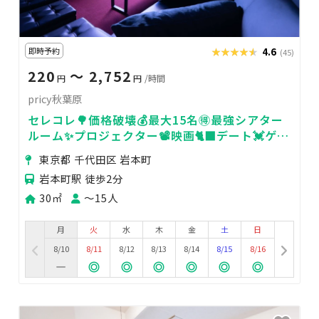
即時予約
★★★★★
★★★★★
4.6
(45)
220
〜 2,752
円
円
/時間
pricy秋葉原
セレコレ🌳価格破壊💰最大15名🉐最強シアター
ルーム✨プロジェクター📽️映画🐈‍⬛デート💓ゲー
ム🎮推し活🌟pricy秋葉原
東京都 千代田区 岩本町
岩本町駅 徒歩2分
30㎡
〜15人
月
火
水
木
金
土
日
8/10
8/11
8/12
8/13
8/14
8/15
8/16