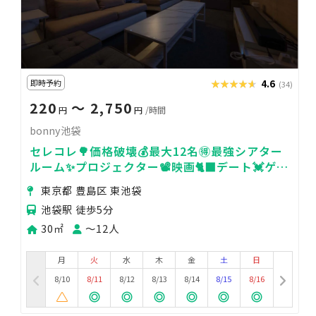
即時予約
★★★★★
★★★★★
4.6
(34)
220
〜 2,750
円
円
/時間
bonny池袋
セレコレ🌳価格破壊💰最大12名🉐最強シアター
ルーム✨プロジェクター📽️映画🐈‍⬛デート💓ゲー
ム🎮女子会💗推し活🌟24H🏪bonny池袋
東京都 豊島区 東池袋
池袋駅 徒歩5分
30㎡
〜12人
月
火
水
木
金
土
日
8/10
8/11
8/12
8/13
8/14
8/15
8/16