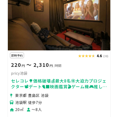
即時予約
★★★★★
★★★★★
4.6
(38)
220
〜 2,310
円
円
/時間
pricy池袋
セレコレ🌳価格破壊💰最大8名🉐大迫力プロジェ
クター📽️デート🐈‍⬛映画鑑賞🎬ゲーム機🎮推し活
🌟24H🏪pricy池袋
東京都 豊島区 池袋
池袋駅 徒歩7分
20㎡
〜8人