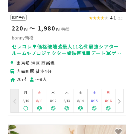
即時予約
★★★★★
★★★★★
4.1
(15)
220
〜 1,980
円
円
/時間
bonny新橋
セレコレ🌳価格破壊💰最大11名🉐最強シアター
ルーム✨プロジェクター📽️映画🐈‍⬛デート💓ゲー
ム🎮女子会💗推し活🌟24H🏪bonny新橋
東京都 港区 西新橋
内幸町駅 徒歩4分
20㎡
〜8人
月
火
水
木
金
土
日
8/10
8/11
8/12
8/13
8/14
8/15
8/16