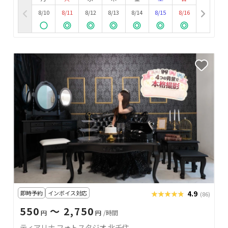
8/10
8/11
8/12
8/13
8/14
8/15
8/16
即時予約
インボイス対応
★★★★★
★★★★★
4.9
(86)
550
〜 2,750
円
円
/時間
ティアリナ フォトスタジオ 北千住