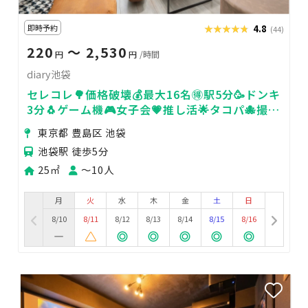
即時予約
★★★★★
★★★★★
4.8
(44)
220
〜 2,530
円
円
/時間
diary池袋
セレコレ🌳価格破壊💰最大16名🉐駅5分🥳ドンキ
3分🐧ゲーム機🎮女子会💗推し活🌟タコパ🐙撮影
📷パーティ🥂diary池袋
東京都 豊島区 池袋
池袋駅 徒歩5分
25㎡
〜10人
月
火
水
木
金
土
日
8/10
8/11
8/12
8/13
8/14
8/15
8/16