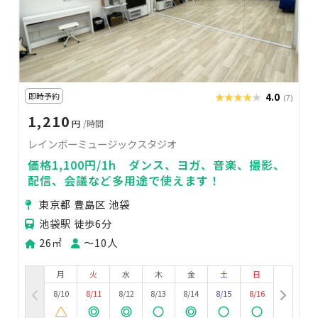
即時予約
★★★★★
★★★★★
4.0
(7)
1,210
円
/時間
レインボーミュージックスタジオ
価格1,100円/1h ダンス、ヨガ、音楽、撮影、
配信、会議など多用途で使えます！
東京都 豊島区 池袋
池袋駅 徒歩6分
26㎡
〜10人
月
火
水
木
金
土
日
8/10
8/11
8/12
8/13
8/14
8/15
8/16