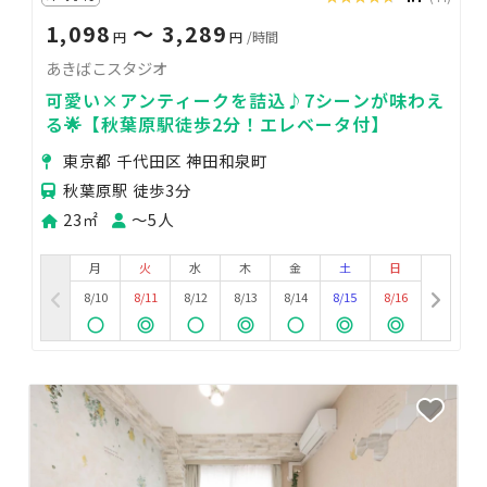
1,098
〜 3,289
円
円
/時間
あきばこスタジオ
可愛い×アンティークを詰込♪7シーンが味わえ
る🌟【秋葉原駅徒歩2分！エレベータ付】
東京都 千代田区 神田和泉町
秋葉原駅 徒歩3分
23㎡
〜5人
月
火
水
木
金
土
日
8/10
8/11
8/12
8/13
8/14
8/15
8/16