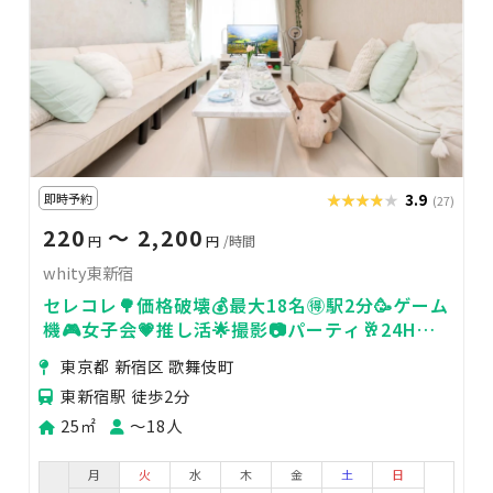
即時予約
★★★★★
★★★★★
3.9
(27)
220
〜 2,200
円
円
/時間
whity東新宿
セレコレ🌳価格破壊💰最大18名🉐駅2分🥳ゲーム
機🎮女子会💗推し活🌟撮影📷パーティ🥂24H🏪
飲み会🍻whity東新宿
東京都 新宿区 歌舞伎町
東新宿駅 徒歩2分
25㎡
〜18人
月
火
水
木
金
土
日