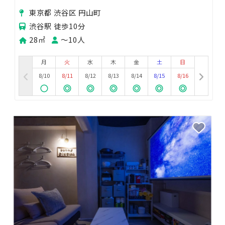
デート
東京都 渋谷区 円山町
渋谷駅 徒歩10分
28㎡
〜10人
月
火
水
木
金
土
日
8/10
8/11
8/12
8/13
8/14
8/15
8/16