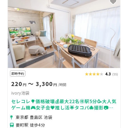
即時予約
★★★★★
★★★★★
4.3
(55)
220
〜 3,300
円
円
/時間
ivory池袋
セレコレ🌳価格破壊💰最大22名🉐駅5分🥳大人気
ゲーム機🎮女子会💗推し活🌟タコパ🐙撮影📷パ
ーティ🥂24H🏪ivory池袋
東京都 豊島区 池袋
要町駅 徒歩4分