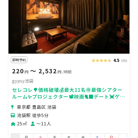
即時予約
★★★★★
★★★★★
4.5
(89)
220
〜 2,532
円
円
/時間
gypsy池袋
セレコレ🌳価格破壊💰最大11名🉐最強シアター
ルーム✨プロジェクター📽️映画🐈‍⬛デート💓ゲー
ム🎮推し活🌟gypsy池袋
東京都 豊島区 池袋
池袋駅 徒歩5分
25㎡
〜11人
月
火
水
木
金
土
日