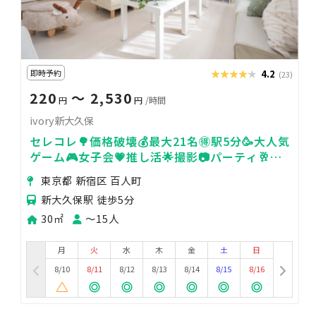
即時予約
★★★★★
★★★★★
4.2
(23)
220
〜 2,530
円
円
/時間
ivory新大久保
セレコレ🌳価格破壊💰最大21名🉐駅5分🥳大人気
ゲーム🎮女子会💗推し活🌟撮影📷パーティ🥂
24H飲み会🍻ivory新大久保
東京都 新宿区 百人町
新大久保駅 徒歩5分
30㎡
〜15人
月
火
水
木
金
土
日
8/10
8/11
8/12
8/13
8/14
8/15
8/16