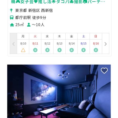
機🎮女子会💗推し活🌟タコパ🐙撮影📷パーティ
🥂飲み会🍻ivory西新宿
東京都 新宿区 西新宿
都庁前駅 徒歩9分
25㎡
〜10人
月
火
水
木
金
土
日
8/10
8/11
8/12
8/13
8/14
8/15
8/16