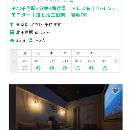
🎉北千住駅3分💖4面背景｜ドレス有｜47インチ
モニター｜推し活生誕祭｜商用OK
東京都 足立区 千住仲町
北千住駅 徒歩3分
35㎡
〜6人
月
火
水
木
金
土
日
8/10
8/11
8/12
8/13
8/14
8/15
8/16