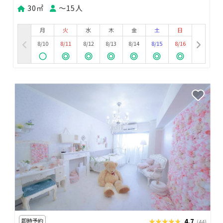
30㎡
〜15人
月
火
水
木
金
土
日
8/10
8/11
8/12
8/13
8/14
8/15
8/16
即時予約
★★★★★
★★★★★
4.7
(44)