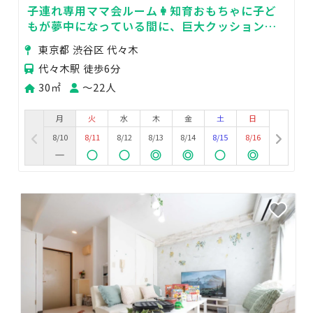
子連れ専用ママ会ルーム👩知育おもちゃに子ど
もが夢中になっている間に、巨大クッションに
囲まれてゆったりママ会！
東京都 渋谷区 代々木
代々木駅 徒歩6分
30㎡
〜22人
月
火
水
木
金
土
日
8/10
8/11
8/12
8/13
8/14
8/15
8/16