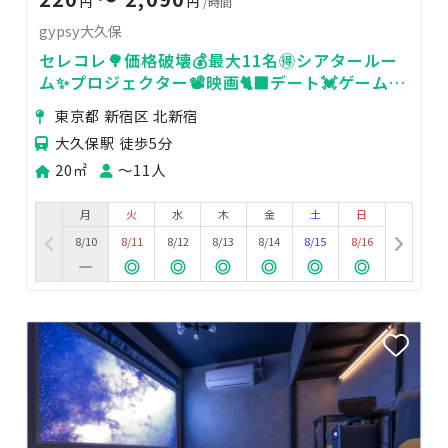
円
円
/時間
gypsy大久保
セレコレ🌳価格破壊💰最大11名🉐シアタールー
ム✨プロジェクター📽️映画🐈‍⬛デート💓ゲーム🎮
推し活🌟gypsy大久保
東京都 新宿区 北新宿
大久保駅 徒歩5分
20㎡
〜11人
月
火
水
木
金
土
日
8/10
8/11
8/12
8/13
8/14
8/15
8/16