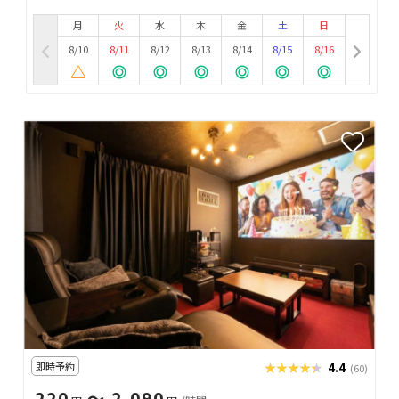
月
火
水
木
金
土
日
8/10
8/11
8/12
8/13
8/14
8/15
8/16
即時予約
★★★★★
★★★★★
4.4
(60)
220
〜 2,090