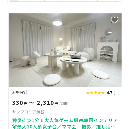
即時予約
★★★★★
★★★★★
4.7
(10)
330
〜 2,310
円
円
/時間
サンフロリア渋谷
神泉徒歩1分🚶大人気ゲーム機🎮韓国インテリア
🐻最大10人🎀女子会／ママ会／撮影／推し活／