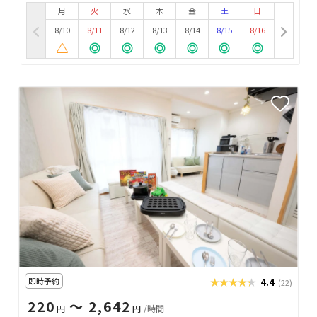
月
火
水
木
金
土
日
8/10
8/11
8/12
8/13
8/14
8/15
8/16
即時予約
★★★★★
★★★★★
4.4
(22)
220
〜 2,642
円
円
/時間