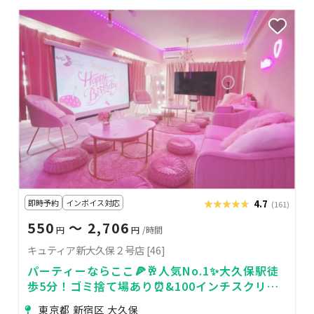
即時予約
インボイス対応
★★★★★
★★★★★
4.7
(161)
550
〜 2,706
円
円
/時間
キュティア新大久保２号店 [46]
パーティーならここ🍕🥂人気No.1✨大久保駅徒
歩5分！ゴミ捨て場あり⏰&100インチスクリー
ン
東京都 新宿区 大久保